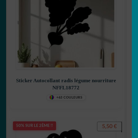
OUVRIR
Votre espace
LE
MENU
ENFANT
Sticker Autocollant radis légume nourriture
NFFL18772
+63 COULEURS
5,50
€
50% SUR LE 2ÈME !!