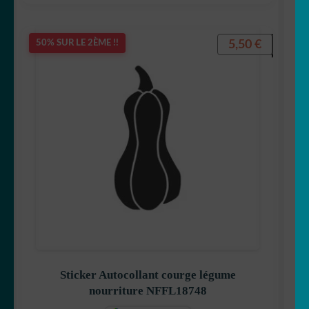
5,50
€
50% SUR LE 2ÈME !!
Sticker Autocollant courge légume
nourriture NFFL18748