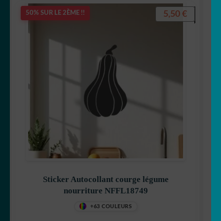
5,50
€
50% SUR LE 2ÈME !!
Sticker Autocollant courge légume
nourriture NFFL18749
+63 COULEURS