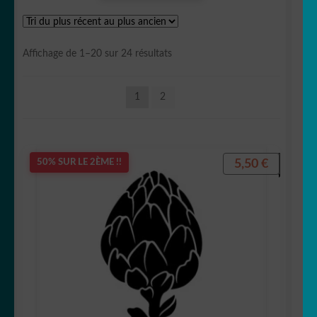
🥕 légumes
Trié
Affichage de 1–20 sur 24 résultats
🐮 Boucher
du
plus
1
2
récent
🪴 Jardinier/Paysagiste
au
plus
🧺 Laverie
ancien
5,50
€
50% SUR LE 2ÈME !!
🩺 Médical
🚒 Pompier
🍽 Restaurant
🚫 Signalétique