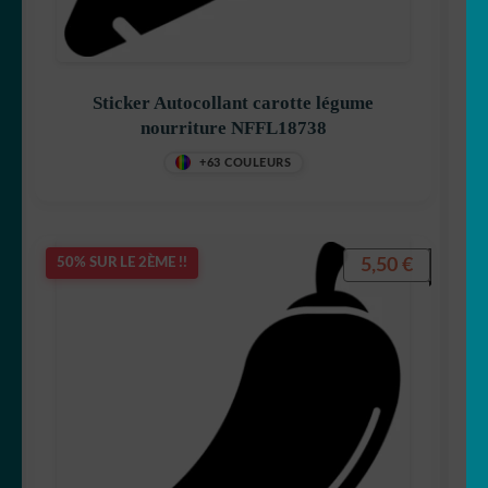
Sticker Autocollant carotte légume
nourriture NFFL18738
+63 COULEURS
5,50
€
50% SUR LE 2ÈME !!