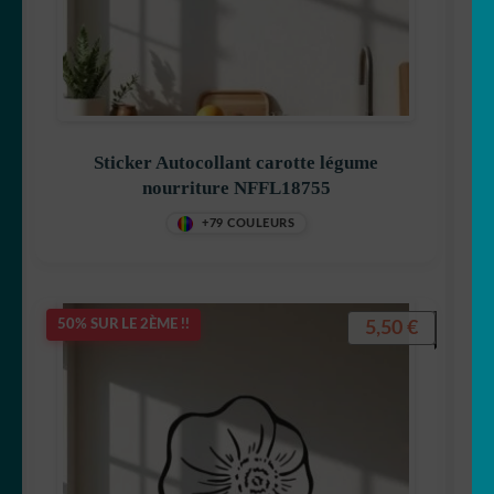
Sticker Autocollant carotte légume
nourriture NFFL18755
+79 COULEURS
5,50
€
50% SUR LE 2ÈME !!