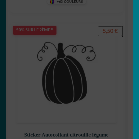
+63 COULEURS
5,50
€
50% SUR LE 2ÈME !!
Sticker Autocollant citrouille légume