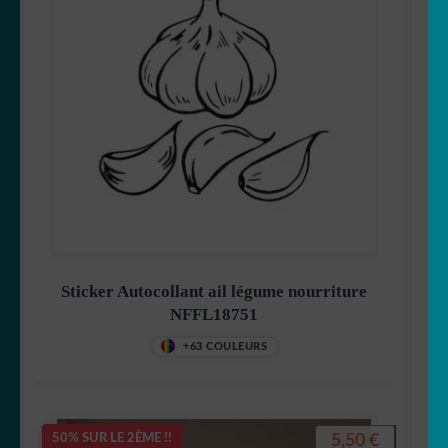
Sticker Autocollant ail légume nourriture
NFFL18751
+63 COULEURS
5,50
€
50% SUR LE 2ÈME !!