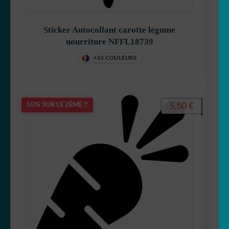
Sticker Autocollant carotte légume
nourriture NFFL18739
+63 COULEURS
5,50
€
50% SUR LE 2ÈME !!