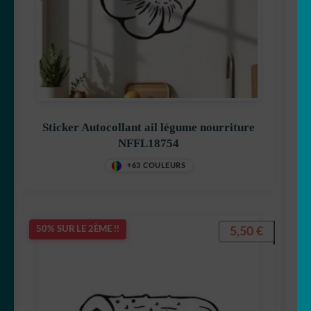
Sticker Autocollant ail légume nourriture
NFFL18754
+63 COULEURS
5,50
€
50% SUR LE 2ÈME !!