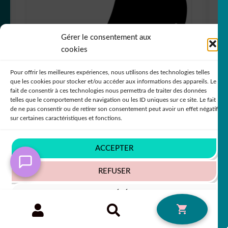
Gérer le consentement aux
cookies
Pour offrir les meilleures expériences, nous utilisons des technologies telles
que les cookies pour stocker et/ou accéder aux informations des appareils. Le
fait de consentir à ces technologies nous permettra de traiter des données
telles que le comportement de navigation ou les ID uniques sur ce site. Le fait
de ne pas consentir ou de retirer son consentement peut avoir un effet négatif
sur certaines caractéristiques et fonctions.
Sticker Autocollant piment légume
nourriture NFFL18737
ACCEPTER
+63 COULEURS
REFUSER
VOIR LES PRÉFÉRENCES
Plage
Recherche
116,62
€
–
170,62
€
50% SUR LE 2ÈME !!
RECHERCHE
0
pour :
Politique de cookies
Politique de confidentialité
de