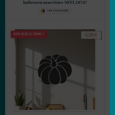
halloween nourriture NFFL18747
+63 COULEURS
5,50
€
50% SUR LE 2ÈME !!