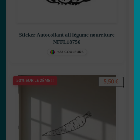
Sticker Autocollant ail légume nourriture
NFFL18756
+63 COULEURS
5,50
€
50% SUR LE 2ÈME !!