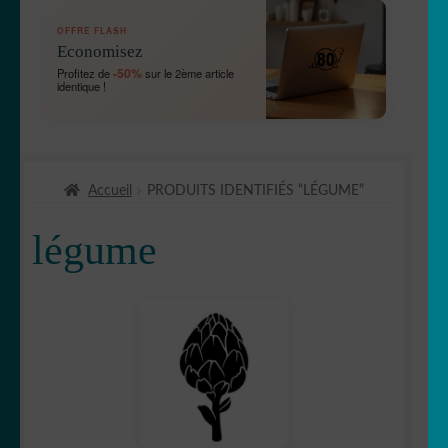
OUVRIR
🛞 Véhicules
OFFRE FLASH
LE
Economisez
MENU
OUVRIR
🐾 Stickers Animaux
-50%
Profitez de
sur le 2ème article
ENFANT
identique !
LE
MENU
OUVRIR
🏡 Stickers décoration maison
ENFANT
LE
MENU
OUVRIR
🛠 Métiers
ENFANT
Accueil
PRODUITS IDENTIFIÉS “LÉGUME”
LE
MENU
💈Barbier/coiffeur
légume
ENFANT
🥐Boulangerie/Pâtisserie
OUVRIR
🍲 nourriture
LE
MENU
🍏 fruits
ENFANT
🥐 gâteaux/biscuits