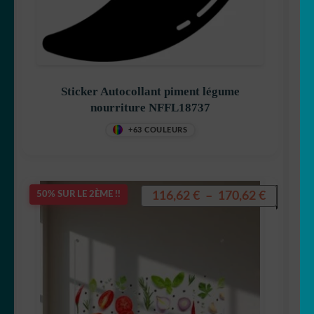
Sticker Autocollant piment légume
nourriture NFFL18737
+63 COULEURS
Plage
116,62
€
–
170,62
€
50% SUR LE 2ÈME !!
de
prix :
116,62 €
à
170,62 €