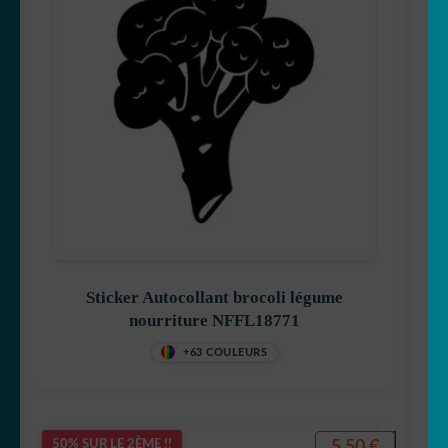
Sticker Autocollant brocoli légume
nourriture NFFL18771
+63 COULEURS
5,50
€
50% SUR LE 2ÈME !!