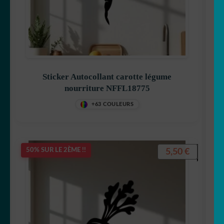
🚽 WC
👀 Disney
💐 Fleurs & Végétaux
Sticker Autocollant carotte légume
nourriture NFFL18775
🧟‍♀️ Halloween
+63 COULEURS
Stickers imprimés
5,50
€
50% SUR LE 2ÈME !!
🇫🇷 france
🇯🇵 japon
🗻 montagne