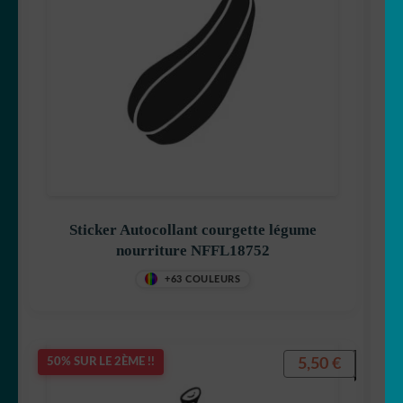
Sticker Autocollant courgette légume
nourriture NFFL18752
+63 COULEURS
5,50
€
50% SUR LE 2ÈME !!