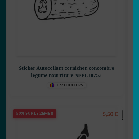
Sticker Autocollant cornichon concombre
légume nourriture NFFL18753
+79 COULEURS
5,50
€
50% SUR LE 2ÈME !!