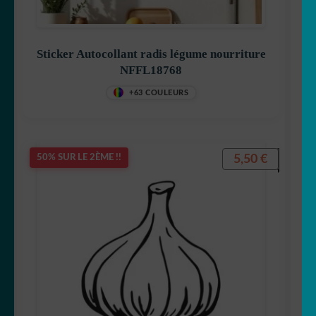
Sticker Autocollant radis légume nourriture
NFFL18768
+63 COULEURS
5,50
€
50% SUR LE 2ÈME !!