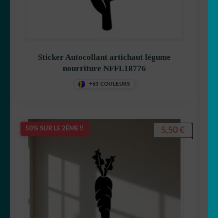
🌋 Spéléologie/Mineur
🔴 Gommettes
Sticker Autocollant artichaut légume
OUVRIR
⌨️ Stickers Apple/PC
nourriture NFFL18776
LE
MENU
bob
+63 COULEURS
ENFANT
🧽Buanderie
5,50
€
50% SUR LE 2ÈME !!
🤩 Célébrité
🖋 citations
🍽 Cuisine
🛁 Salle de bain