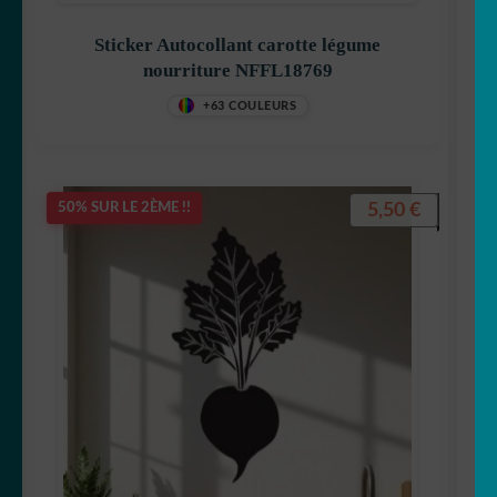
Sticker Autocollant carotte légume
nourriture NFFL18769
+63 COULEURS
5,50
€
50% SUR LE 2ÈME !!