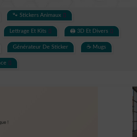
🐾 Stickers Animaux
Lettrage Et Kits
🖨 3D Et Divers
Générateur De Sticker
☕ Mugs
ace
que !