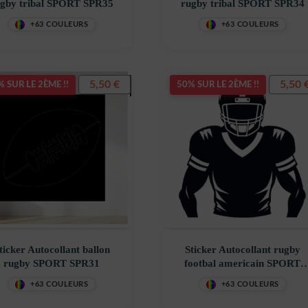
rugby tribal SPORT SPR35
rugby tribal SPORT SPR34
+63 COULEURS
+63 COULEURS
5,50
€
5,50
 SUR LE 2ÈME !!
50% SUR LE 2ÈME !!
ticker Autocollant ballon
Sticker Autocollant rugby
rugby SPORT SPR31
footbal americain SPORT
SPR30
+63 COULEURS
+63 COULEURS