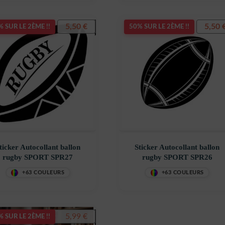
5,50
€
5,50
 SUR LE 2ÈME !!
50% SUR LE 2ÈME !!
ticker Autocollant ballon
Sticker Autocollant ballon
rugby SPORT SPR27
rugby SPORT SPR26
+63 COULEURS
+63 COULEURS
Le
Le
5,99
€
7,99
€
 SUR LE 2ÈME !!