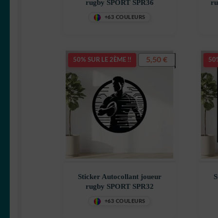
rugby SPORT SPR36
+63 COULEURS
5,50
€
50% SUR LE 2ÈME !!
50%
Sticker Autocollant joueur
S
rugby SPORT SPR32
+63 COULEURS