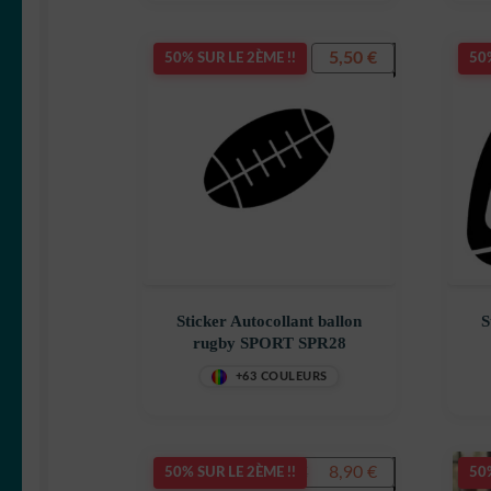
5,50
€
50% SUR LE 2ÈME !!
50%
Sticker Autocollant ballon
S
rugby SPORT SPR28
+63 COULEURS
Le
Le
8,90
€
12,90
€
50% SUR LE 2ÈME !!
50%