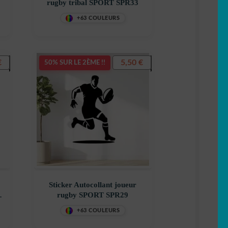
rugby tribal SPORT SPR33
+63 COULEURS
€
5,50
€
50% SUR LE 2ÈME !!
Sticker Autocollant joueur
rugby SPORT SPR29
+63 COULEURS