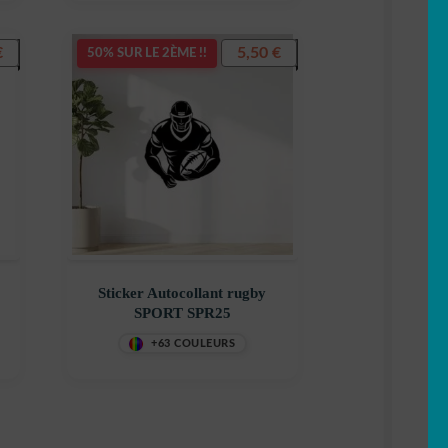
€
5,50
€
50% SUR LE 2ÈME !!
Sticker Autocollant rugby
SPORT SPR25
+63 COULEURS