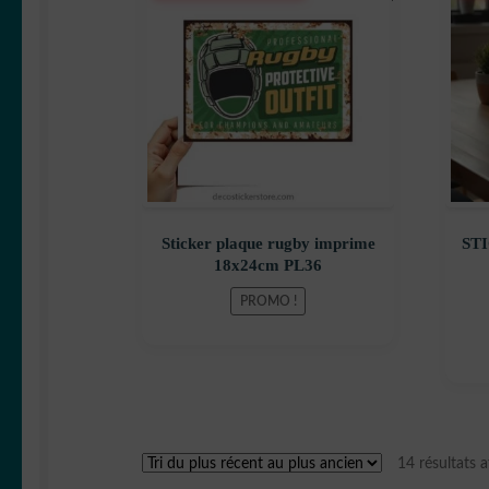
prix
prix
initial
actuel
était :
est :
12,90 €.
8,90 €.
Sticker plaque rugby imprime
ST
18x24cm PL36
PROMO !
14 résultats a