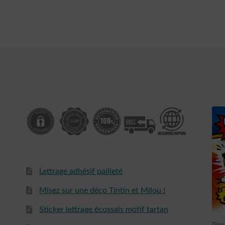
plus
récent
au
plus
ancien
Lettrage adhésif pailleté
Misez sur une déco Tintin et Milou !
Sticker lettrage écossais motif tartan
Pro