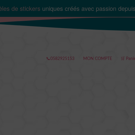
les de stickers
uniques créés avec passion depui
📞0582925153
MON COMPTE
🛒 Pani