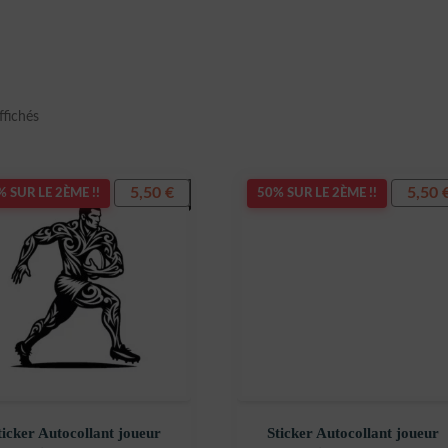
Trié
ffichés
du
plus
récent
5,50
€
5,50
 SUR LE 2ÈME !!
50% SUR LE 2ÈME !!
au
plus
ancien
ticker Autocollant joueur
Sticker Autocollant joueur