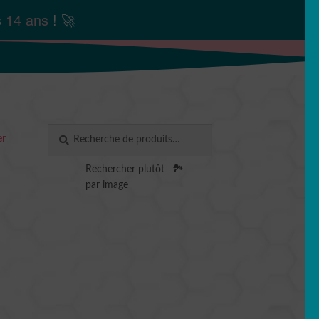
s
14 ans
! 🚀
Recherche
RECHERCHE
er
pour :
Rechercher plutôt
🏞️
par image