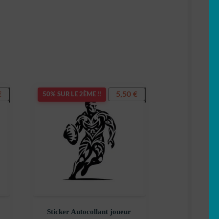
€
5,50
€
50% SUR LE 2ÈME !!
Sticker Autocollant joueur