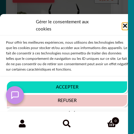
Gérer le consentement aux
cookies
Pour offrir les meilleures expériences, nous utilisons des technologies telles
que les cookies pour stocker et/ou accéder aux informations des appareils. Le
fait de consentir à ces technologies nous permettra de traiter des données
telles que le comportement de navigation ou les ID uniques sur ce site. Le fait
de ne pas consentir ou de retirer son consentement peut avoir un effet négatif
sur certaines caractéristiques et fonctions.
ACCEPTER
Sticker Autocollant araignée animaux
REFUSER
ANX1874
VOIR LES PRÉFÉRENCES
+63 COULEURS
Recherche
RECHERCHE
0
pour :
Politique de cookies
Politique de confidentialité