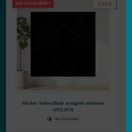
5,50
€
50% SUR LE 2ÈME !!
Sticker Autocollant araignée animaux
ANX1876
+63 COULEURS