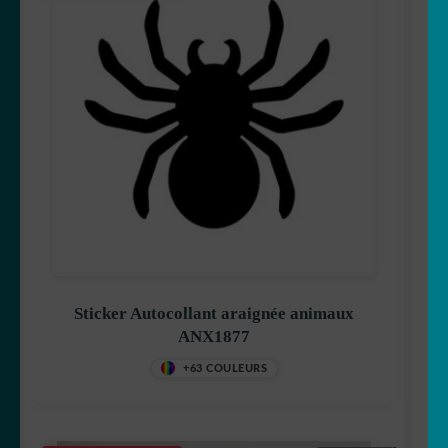
Sticker Autocollant araignée animaux
ANX1877
+63 COULEURS