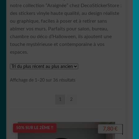
🐛 Chenille
notre collection “Araignée” chez DecoStickerStore :
des stickers vinyle haute qualité, au design réaliste
🐴 Cheval/équidé
ou graphique, faciles à poser et à retirer sans
abîmer vos murs. Parfaits pour salon, bureau,
🐶 Chien
chambre ou déco d’Halloween, ils ajoutent une
touche mystérieuse et contemporaine à vos
🐷Cochon/Sanglier🐗
espaces.
🐊 Crocodile/Aligator
Trié
Affichage de 1–20 sur 36 résultats
🐬 Dauphin
du
plus
🦕 Dinosaure
1
2
récent
au
plus
🐲Dragon
ancien
7,80
€
50% SUR LE 2ÈME !!
🦡 cochon d inde