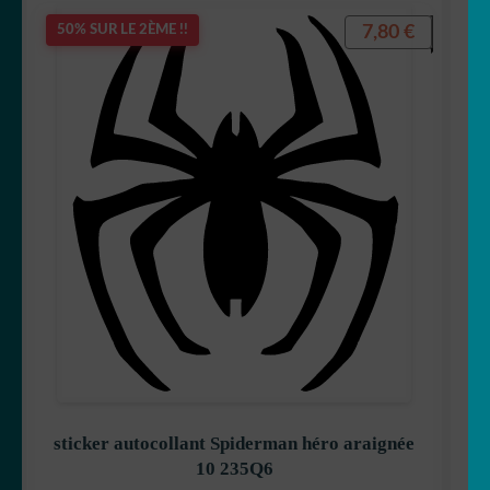
7,80
€
50% SUR LE 2ÈME !!
sticker autocollant Spiderman héro araignée
10 235Q6