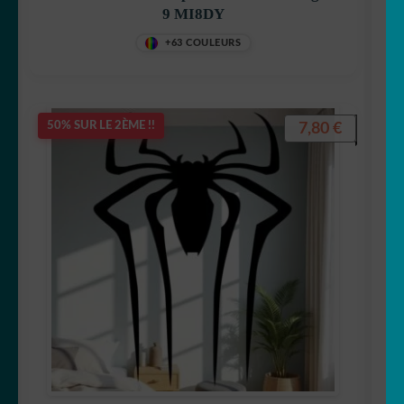
9 MI8DY
+63 COULEURS
7,80
€
50% SUR LE 2ÈME !!