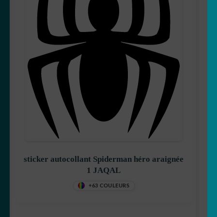
sticker autocollant Spiderman héro araignée
1 JAQAL
+63 COULEURS