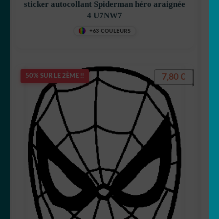
sticker autocollant Spiderman héro araignée
4 U7NW7
🦋 Papillon
+63 COULEURS
🐼 Panda
🐣 Poule
7,80
€
50% SUR LE 2ÈME !!
🐁 Rat
🦝 Racoon
🦊 Renard
🦈 Requin
🦂 Scorpion