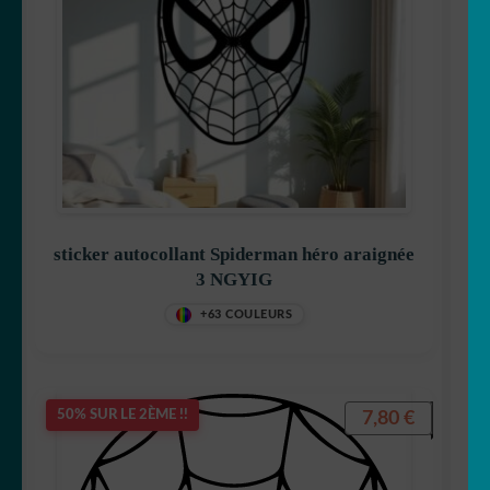
sticker autocollant Spiderman héro araignée
3 NGYIG
+63 COULEURS
7,80
€
50% SUR LE 2ÈME !!