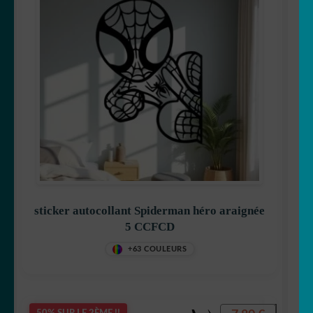
🐿 Ecureuil
🐘 Elephant
🦎 Gecko
🐸 Grenouille
🦔 Hérisson
🦉 Hibou & chouette
sticker autocollant Spiderman héro araignée
5 CCFCD
🐜 Insecte
+63 COULEURS
🦘 Kangourou