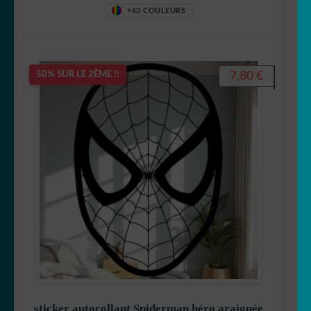
+63 COULEURS
7,80
€
50% SUR LE 2ÈME !!
sticker autocollant Spiderman héro araignée