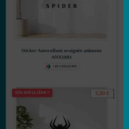
Sticker Autocollant araignée animaux
ANX1881
+63 COULEURS
5,50
€
50% SUR LE 2ÈME !!