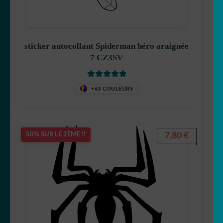
sticker autocollant Spiderman héro araignée
7 CZ3SV
Note
5
sur 5
+63 COULEURS
7,80
€
50% SUR LE 2ÈME !!