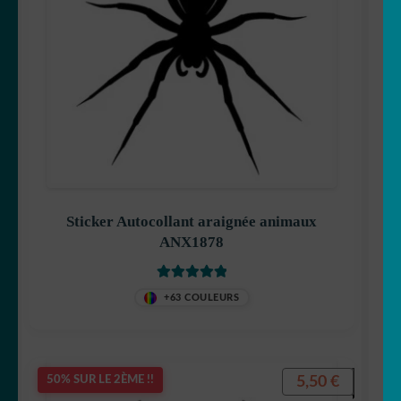
Sticker Autocollant araignée animaux
ANX1878
Note
5
sur 5
+63 COULEURS
5,50
€
50% SUR LE 2ÈME !!