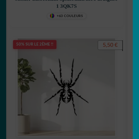
1 3QK7S
+63 COULEURS
5,50
€
50% SUR LE 2ÈME !!