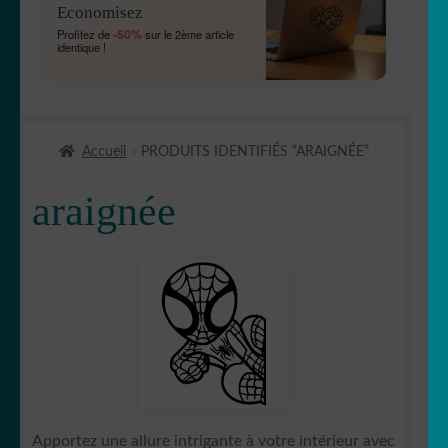
Economisez
MENU
OUVRIR
🐾 Stickers Animaux
-50%
Profitez de
sur le 2ème article
ENFANT
identique !
LE
MENU
🦅 Aigle
ENFANT
🕷 Araignée
Accueil
PRODUITS IDENTIFIÉS “ARAIGNÉE”
🐋 Baleine
araignée
🦆 Canard
🐱 Chat
🦌Cerf
🏹 Chasse
Apportez une allure intrigante à votre intérieur avec