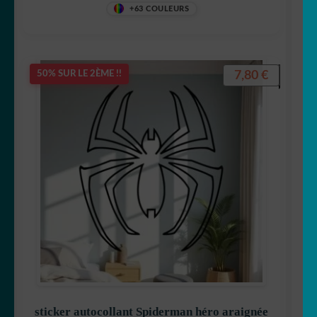
+63 COULEURS
7,80
€
50% SUR LE 2ÈME !!
sticker autocollant Spiderman héro araignée