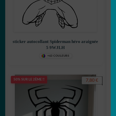
sticker autocollant Spiderman héro araignée
5 9WJLH
+63 COULEURS
7,80
€
50% SUR LE 2ÈME !!