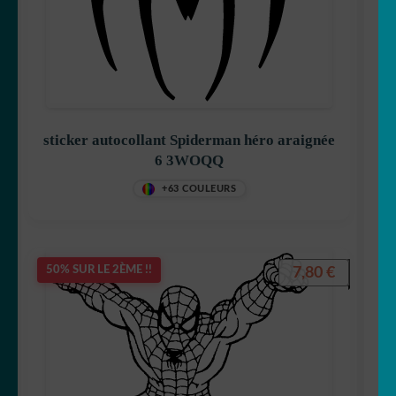
sticker autocollant Spiderman héro araignée
6 3WOQQ
+63 COULEURS
7,80
€
50% SUR LE 2ÈME !!