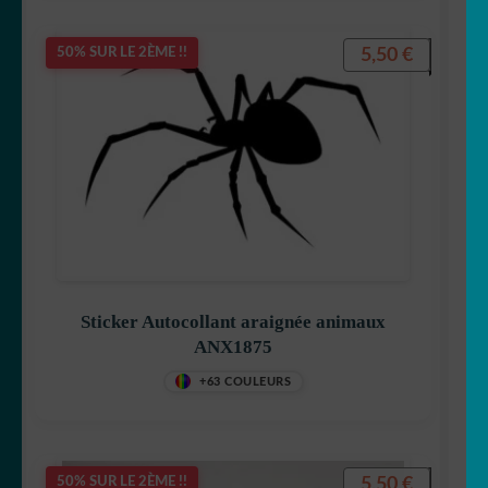
5,50
€
50% SUR LE 2ÈME !!
Sticker Autocollant araignée animaux
ANX1875
+63 COULEURS
5,50
€
50% SUR LE 2ÈME !!