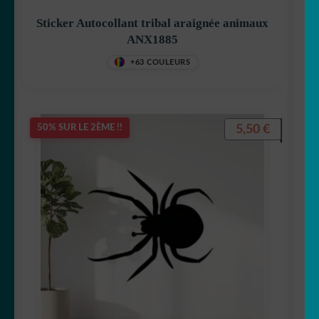
Sticker Autocollant tribal araignée animaux
ANX1885
+63 COULEURS
5,50
€
50% SUR LE 2ÈME !!