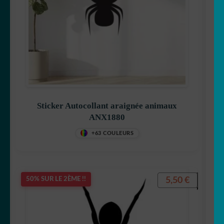
Sticker Autocollant araignée animaux
ANX1880
+63 COULEURS
5,50
€
50% SUR LE 2ÈME !!