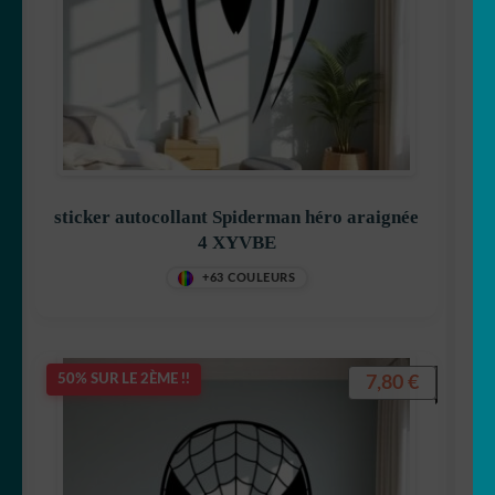
sticker autocollant Spiderman héro araignée
4 XYVBE
+63 COULEURS
7,80
€
50% SUR LE 2ÈME !!