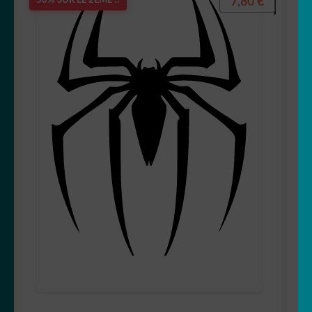
7,80
€
50% SUR LE 2ÈME !!
🐨 koala
🦙 Lama
🐰 Lapin
🦁 Lion
🐺 Loup
🐳 Marin
🦅 Oiseau
🐻 Ours
🎣 Poisson/pêche