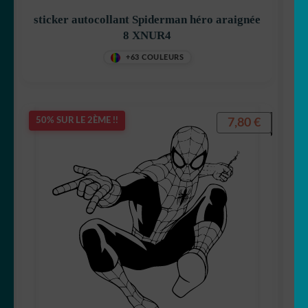
sticker autocollant Spiderman héro araignée
8 XNUR4
+63 COULEURS
7,80
€
50% SUR LE 2ÈME !!