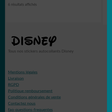
Trié
6 résultats affichés
du
plus
Pikachu
récent
au
plus
ancien
Pirates
Tous nos stickers autocollants Disney
Mentions légales
Livraison
Tchoupi
RGPD
Politique remboursement
Conditions générales de vente
Contactez nous
pokemon
faq-questions-frequentes