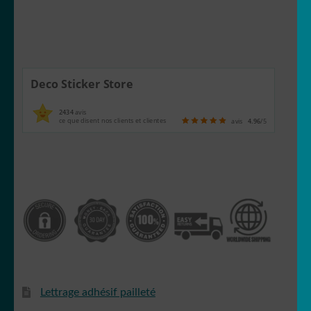
Simpson
Deco Sticker Store
2434
avis
ce que disent nos clients et clientes
avis
4.96
/5
Snoopy
Starwars
Lettrage adhésif pailleté