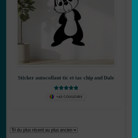
Maya l’abeille
Mickey
Sticker autocollant tic et tac chip and Dale
Minnie
Note
5
sur 5
+63 COULEURS
One Peace