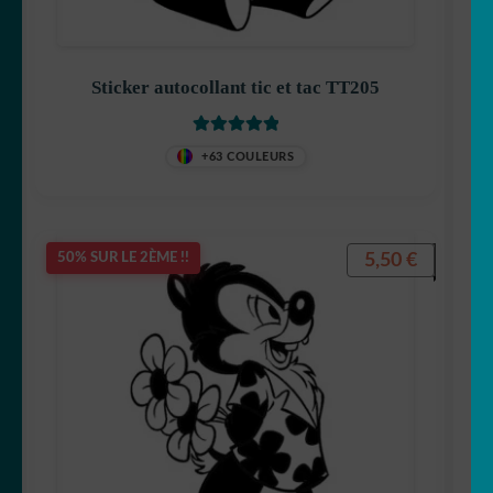
Sticker autocollant tic et tac TT205
Captain America
Note
5
sur 5
+63 COULEURS
Disney
5,50
€
50% SUR LE 2ÈME !!
Dora
Dragon Ball