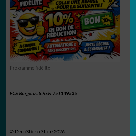
Shrek
Shezow
Programme fidélité
RCS Bergerac SIREN 751
149535
Albator
© DecoStickerStore 2026
Princesses