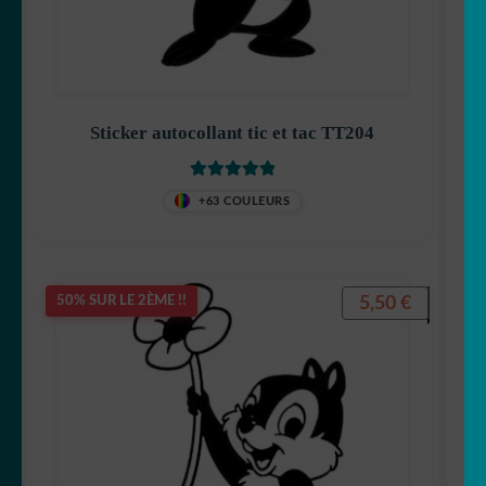
Félix le chat
Sticker autocollant tic et tac TT204
Note
5
sur 5
+63 COULEURS
Garfield
5,50
€
50% SUR LE 2ÈME !!
Gaston Lagaffe