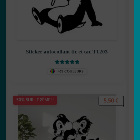
Goldorak
Hello Kitty
Sticker autocollant tic et tac TT203
Note
5
sur 5
+63 COULEURS
Iron Man
5,50
€
50% SUR LE 2ÈME !!
Jack