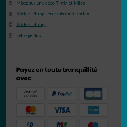
Misez sur une déco Tintin et Milou !
Spiderman
Sticker lettrage écossais motif tartan
Sticker lettrage
Lettrage fluo
Tic et Tac
Tintin
Titeuf