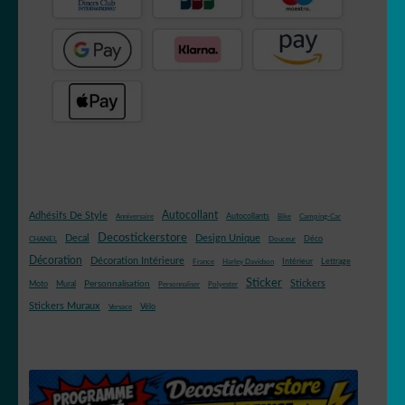
Totoro
Winnie
Autocollant
Adhésifs De Style
Autocollants
Anniversaire
Bike
Camping-Car
Decostickerstore
Decal
Design Unique
Déco
CHANEL
Douceur
Décoration
Décoration Intérieure
Intérieur
Lettrage
France
Harley Davidson
reine des neiges
Sticker
Stickers
Mural
Personnalisation
Moto
Personnaliser
Polyester
Stickers Muraux
Vélo
Versace
Schtroumps