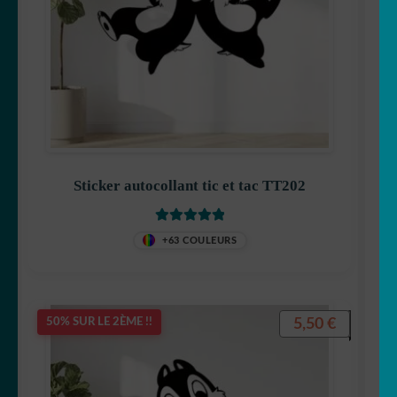
Les Minions
Stitch
Sticker autocollant tic et tac TT202
Note
5
sur 5
Mangas
+63 COULEURS
5,50
€
50% SUR LE 2ÈME !!
Mario Bross