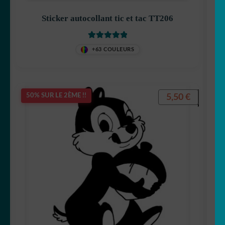
Sticker autocollant tic et tac TT206
Note
5
sur 5
Betty Boop
+63 COULEURS
5,50
€
50% SUR LE 2ÈME !!
Bluey
Bob l’éponge
Calimero