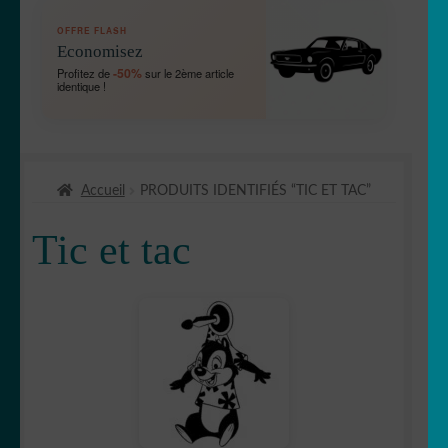
OUVRIR
🛞 Véhicules
OFFRE FLASH
LE
Economisez
MENU
OUVRIR
🐾 Stickers Animaux
-50%
Profitez de
sur le 2ème article
ENFANT
identique !
LE
MENU
OUVRIR
🏡 Stickers décoration maison
ENFANT
LE
MENU
OUVRIR
Lettrage et kits
ENFANT
Accueil
PRODUITS IDENTIFIÉS “TIC ET TAC”
LE
MENU
OUVRIR
🖨 3D et divers
Tic et tac
ENFANT
LE
MENU
OUVRIR
🐣 Décoration chambre Enfants
ENFANT
LE
MENU
ENFANT
Astérix & Obélix