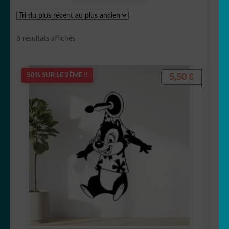
Astronaute
Trié
6 résultats affichés
du
plus
récent
5,50
€
50% SUR LE 2ÈME !!
Babar
au
plus
ancien
Barbapapa
Barbie
Batman