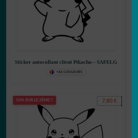
Betty Boop
Bluey
Sticker autocollant client Pikachu – SAFELG
+63 COULEURS
Bob l’éponge
7,80
€
50% SUR LE 2ÈME !!
Calimero