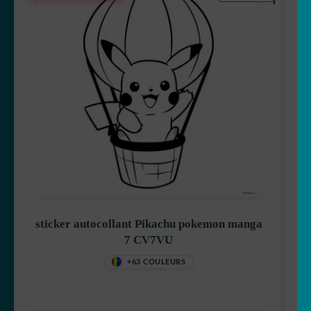
Stitch
Mangas
sticker autocollant Pikachu pokemon manga
7 CV7VU
Mario Bross
+63 COULEURS