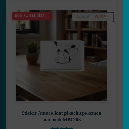
Le
Le
6,99
€
50% SUR LE 2ÈME !!
7,99
€
prix
prix
initial
actuel
était :
est :
7,99 €.
6,99 €.
Sticker Autocollant pikachu pokemon
macbook MB1208