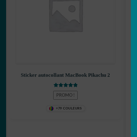
7,99 €.
5,99 €.
Sticker autocollant MacBook Pikachu 2
Note
5
sur 5
PROMO !
+79 COULEURS