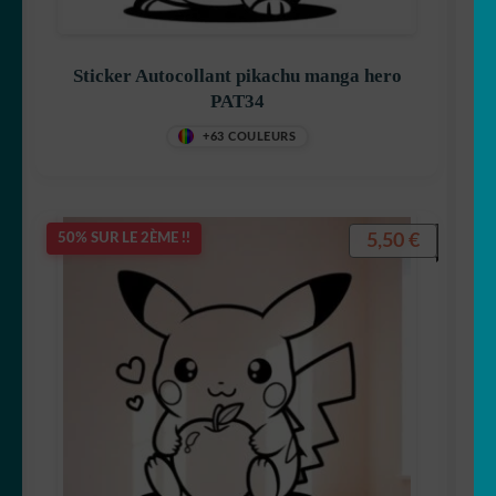
Sticker Autocollant pikachu manga hero
PAT34
+63 COULEURS
5,50
€
50% SUR LE 2ÈME !!