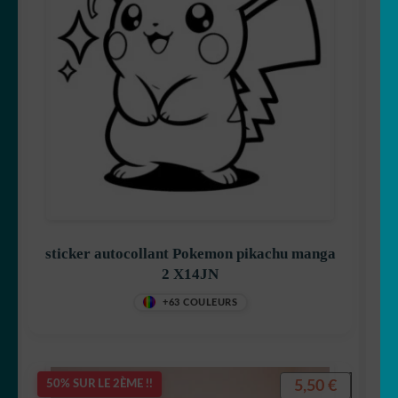
sticker autocollant Pokemon pikachu manga
2 X14JN
+63 COULEURS
5,50
€
50% SUR LE 2ÈME !!