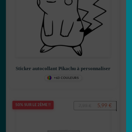
Sticker autocollant Pikachu à personnaliser
+63 COULEURS
Le
Le
5,99
€
50% SUR LE 2ÈME !!
7,99
€
prix
prix
initial
actuel
était :
est :