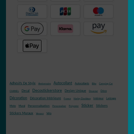
Autocollant
Adhésifs De Style
Autocollants
Anniversaire
Bike
Camping-Car
Decostickerstore
Decal
Design Unique
Déco
CHANEL
Douceur
Décoration
Décoration Intérieure
Intérieur
Lettrage
France
Harley Davidson
Sticker
Stickers
Mural
Personnalisation
Moto
Personnaliser
Polyester
Stickers Muraux
Vélo
Versace