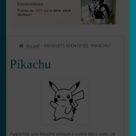
Economisez
MENU
OUVRIR
🐾 Stickers Animaux
-50%
Profitez de
sur le 2ème article
ENFANT
identique !
LE
MENU
OUVRIR
🏡 Stickers décoration maison
ENFANT
LE
MENU
OUVRIR
Lettrage et kits
ENFANT
Accueil
PRODUITS IDENTIFIÉS “PIKACHU”
LE
MENU
OUVRIR
🖨 3D et divers
Pikachu
ENFANT
LE
MENU
OUVRIR
🐣 Décoration chambre Enfants
ENFANT
LE
MENU
ENFANT
Astérix & Obélix
Apportez une touche unique à votre déco avec ce