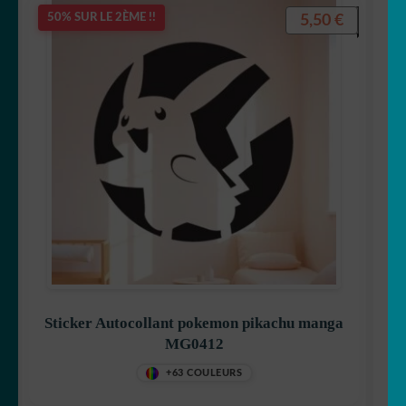
5,50
€
50% SUR LE 2ÈME !!
Sticker Autocollant pokemon pikachu manga
MG0412
+63 COULEURS