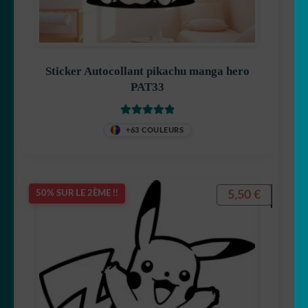
Sticker Autocollant pikachu manga hero
PAT33
Note
5.00
sur
+63 COULEURS
5
5,50
€
50% SUR LE 2ÈME !!