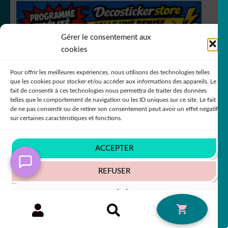
Gérer le consentement aux
cookies
Pour offrir les meilleures expériences, nous utilisons des technologies telles
que les cookies pour stocker et/ou accéder aux informations des appareils. Le
fait de consentir à ces technologies nous permettra de traiter des données
telles que le comportement de navigation ou les ID uniques sur ce site. Le fait
de ne pas consentir ou de retirer son consentement peut avoir un effet négatif
sur certaines caractéristiques et fonctions.
Programme fidélité
ACCEPTER
REFUSER
RCS Bergerac SIREN 751
149535
VOIR LES PRÉFÉRENCES
Recherche
RECHERCHE
0
pour :
Politique de cookies
Politique de confidentialité