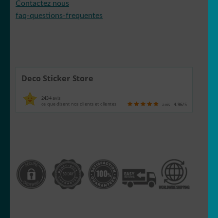
Contactez nous
faq-questions-frequentes
Deco Sticker Store
2434
avis
ce que disent nos clients et clientes
avis
4.96
/5