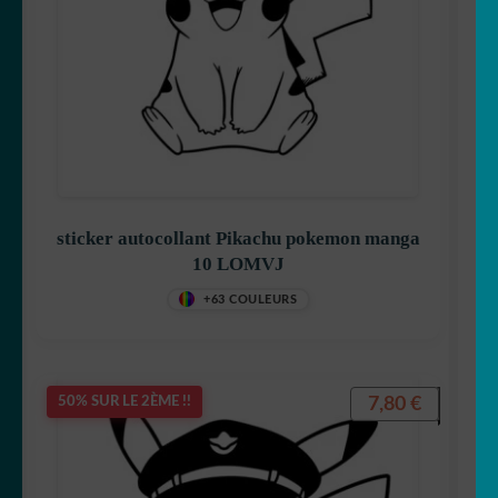
Captain America
Disney
sticker autocollant Pikachu pokemon manga
10 LOMVJ
Dora
+63 COULEURS
7,80
€
50% SUR LE 2ÈME !!
Dragon Ball