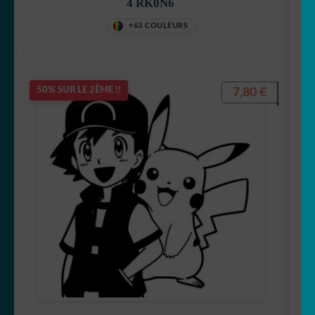
4 RK0N6
+63 COULEURS
Tic et Tac
7,80
€
50% SUR LE 2ÈME !!
Tintin
Titeuf