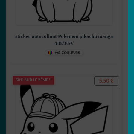
sticker autocollant Pokemon pikachu manga
4 B7ESV
+63 COULEURS
5,50
€
50% SUR LE 2ÈME !!