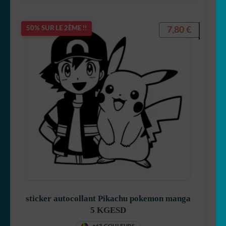
Pikachu
7,80
€
50% SUR LE 2ÈME !!
Pirates
Tchoupi
sticker autocollant Pikachu pokemon manga
pokemon
5 KGESD