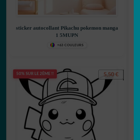
Générateur de sticker
☕ Mugs
sticker autocollant Pikachu pokemon manga
1 5MUPN
Fait au Japon 🇯🇵
+63 COULEURS
OUVRIR
Votre espace
LE
MENU
5,50
€
50% SUR LE 2ÈME !!
ENFANT