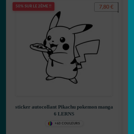
7,80
€
Maya l’abeille
50% SUR LE 2ÈME !!
Mickey
Minnie
sticker autocollant Pikachu pokemon manga
One Peace
6 LERNS
+63 COULEURS