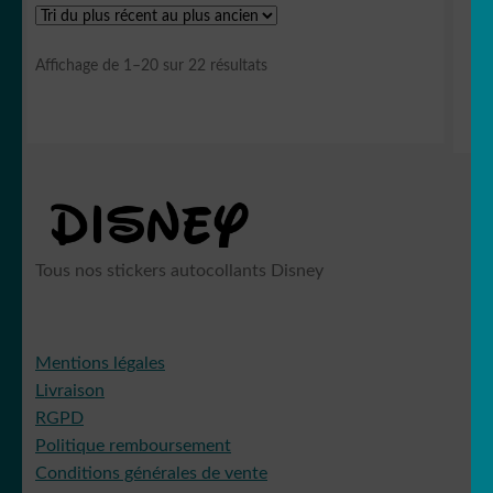
Trié
Affichage de 1–20 sur 22 résultats
du
plus
récent
au
plus
ancien
Tous nos stickers autocollants Disney
Mentions légales
Livraison
RGPD
Politique remboursement
Conditions générales de vente