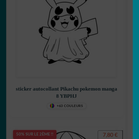
Hello Kitty
Iron Man
sticker autocollant Pikachu pokemon manga
8 YBPHJ
Jack
+63 COULEURS
7,80
€
50% SUR LE 2ÈME !!
Les Minions