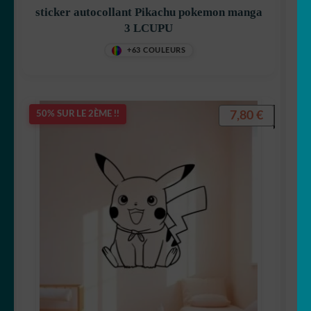
sticker autocollant Pikachu pokemon manga
Totoro
3 LCUPU
+63 COULEURS
Winnie
7,80
€
50% SUR LE 2ÈME !!
reine des neiges
Schtroumps