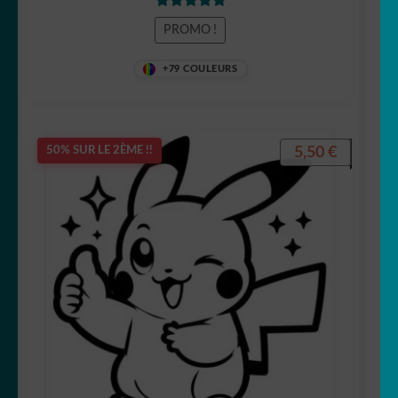
Note
5.00
sur
PROMO !
5
+79 COULEURS
5,50
€
50% SUR LE 2ÈME !!