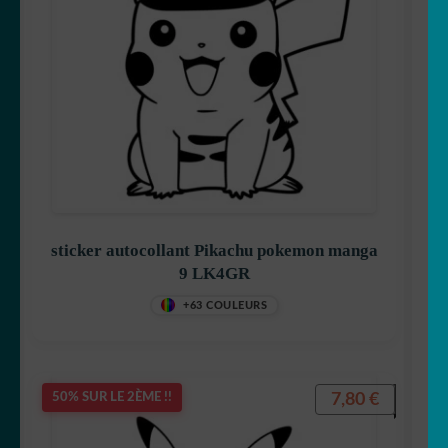
Félix le chat
Garfield
sticker autocollant Pikachu pokemon manga
9 LK4GR
Gaston Lagaffe
+63 COULEURS
7,80
€
50% SUR LE 2ÈME !!
Goldorak