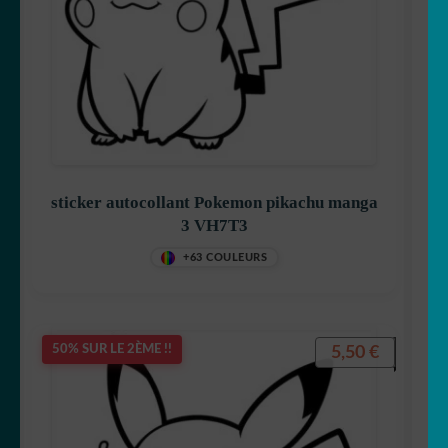
sticker autocollant Pokemon pikachu manga
3 VH7T3
+63 COULEURS
5,50
€
50% SUR LE 2ÈME !!