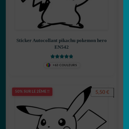
Sticker Autocollant pikachu pokemon hero
EN542
Note
5
sur 5
+63 COULEURS
5,50
€
50% SUR LE 2ÈME !!