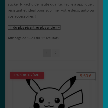
Astronaute
sticker Pikachu de haute qualité. Facile à appliquer,
résistant et idéal pour sublimer votre déco, auto ou
vos accessoires !
Babar
Trié
Affichage de 1–20 sur 22 résultats
du
Barbapapa
plus
1
2
récent
au
plus
ancien
Barbie
5,50
€
50% SUR LE 2ÈME !!
Batman