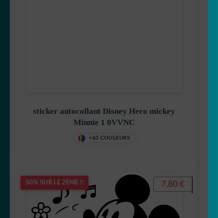
sticker autocollant Disney Hero mickey
Minnie 1 0VVNC
+63 COULEURS
7,80
€
50% SUR LE 2ÈME !!