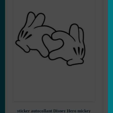
Shrek
Shezow
Albator
Princesses
sticker autocollant Disney Hero mickey