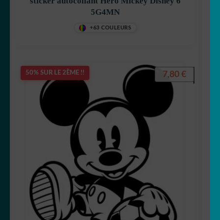
sticker autocollant Héro Mickey Disney 6
5G4MN
+63 COULEURS
7,80
€
50% SUR LE 2ÈME !!