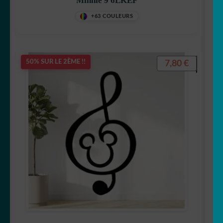
Minnie 9 6LKEF
Maya l’abeille
+63 COULEURS
7,80
€
50% SUR LE 2ÈME !!
Mickey
Minnie
One Peace