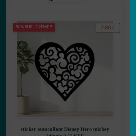
7,80
€
50% SUR LE 2ÈME !!
Stitch
Mangas
Mario Bross
sticker autocollant Disney Hero mickey