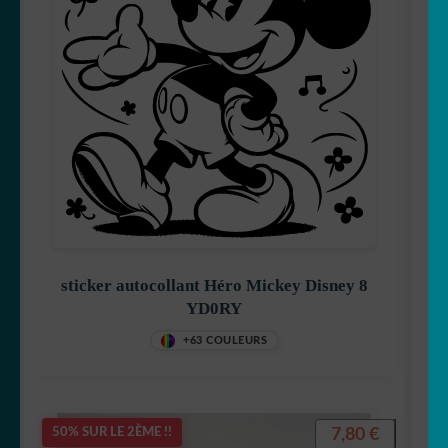
sticker autocollant Héro Mickey Disney 8
YD0RY
+63 COULEURS
7,80
€
50% SUR LE 2ÈME !!