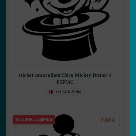
sticker autocollant Héro Mickey Disney 4
PSPMC
+63 COULEURS
7,80
€
50% SUR LE 2ÈME !!