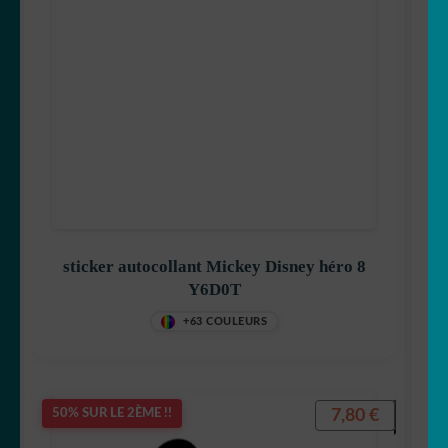
sticker autocollant Mickey Disney héro 8
Y6D0T
+63 COULEURS
7,80
€
50% SUR LE 2ÈME !!