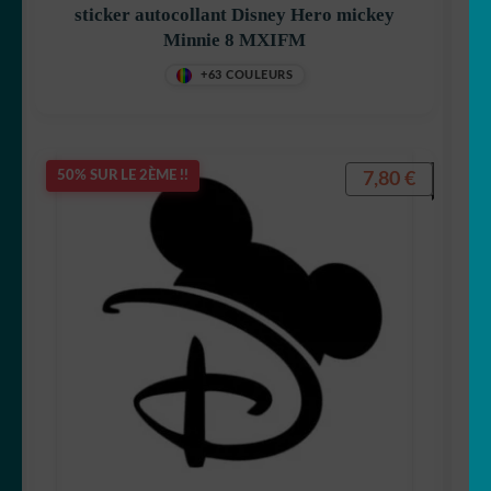
sticker autocollant Disney Hero mickey
Minnie 8 MXIFM
Pikachu
+63 COULEURS
7,80
€
50% SUR LE 2ÈME !!
Pirates
Tchoupi
pokemon