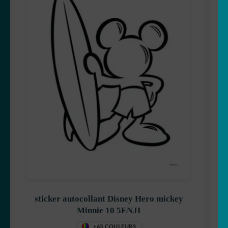
Hello Kitty
Iron Man
Jack
sticker autocollant Disney Hero mickey
Minnie 10 5ENJI
Les Minions
+63 COULEURS