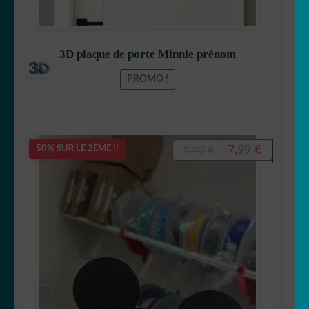
Betty Boop
3D plaque de porte Minnie prénom
PROMO !
Bluey
Le
Le
7,99
€
50% SUR LE 2ÈME !!
9,90
€
prix
prix
initial
actuel
Bob l’éponge
était :
est :
9,90 €.
7,99 €.
Calimero