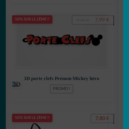
Félix le chat
Le
Le
7,99
€
50% SUR LE 2ÈME !!
9,90
€
prix
prix
initial
actuel
était :
est :
Garfield
9,90 €.
7,99 €.
3D porte clefs Prénom Mickey héro
Gaston Lagaffe
PROMO !
7,80
€
50% SUR LE 2ÈME !!
Goldorak