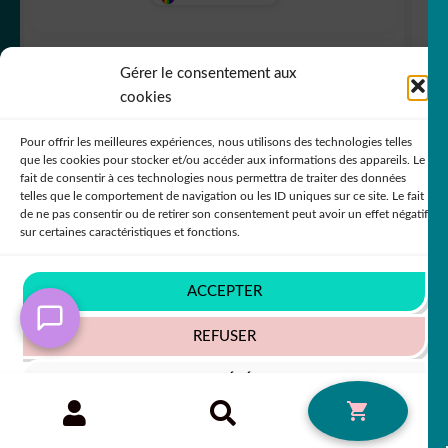
Gérer le consentement aux
7,80
€
50% SUR LE 2ÈME !!
cookies
Pour offrir les meilleures expériences, nous utilisons des technologies telles
que les cookies pour stocker et/ou accéder aux informations des appareils. Le
fait de consentir à ces technologies nous permettra de traiter des données
telles que le comportement de navigation ou les ID uniques sur ce site. Le fait
de ne pas consentir ou de retirer son consentement peut avoir un effet négatif
sur certaines caractéristiques et fonctions.
ACCEPTER
REFUSER
VOIR LES PRÉFÉRENCES
Recherche
RECHERCHE
0
pour :
sticker autocollant Mickey Disney héro 6
Politique de cookies
Politique de confidentialité