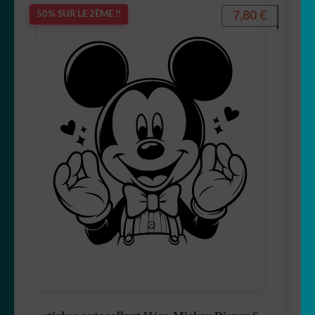
7,80
€
50% SUR LE 2ÈME !!