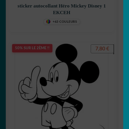
sticker autocollant Héro Mickey Disney 1
EKCEH
+63 COULEURS
7,80
€
50% SUR LE 2ÈME !!