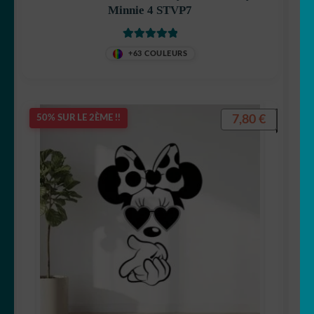
Minnie 4 STVP7
Générateur de sticker
☕ Mugs
Note
5
sur 5
+63 COULEURS
Fait au Japon 🇯🇵
7,80
€
50% SUR LE 2ÈME !!
OUVRIR
Votre espace
LE
MENU
ENFANT