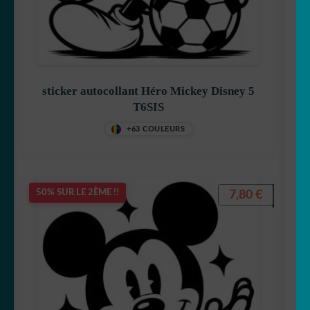
sticker autocollant Héro Mickey Disney 5
T6SIS
+63 COULEURS
7,80
€
50% SUR LE 2ÈME !!