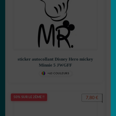
Totoro
Winnie
sticker autocollant Disney Hero mickey
Minnie 5 JWGFF
reine des neiges
+63 COULEURS
Schtroumps
7,80
€
50% SUR LE 2ÈME !!