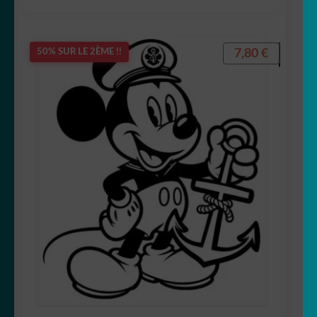
7,80
€
50% SUR LE 2ÈME !!