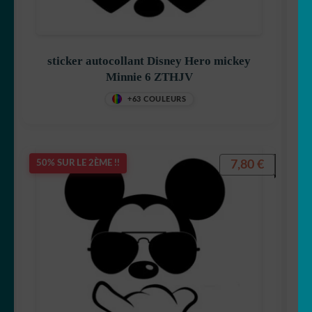
sticker autocollant Disney Hero mickey
Tic et Tac
Minnie 6 ZTHJV
+63 COULEURS
Tintin
7,80
€
50% SUR LE 2ÈME !!
Titeuf