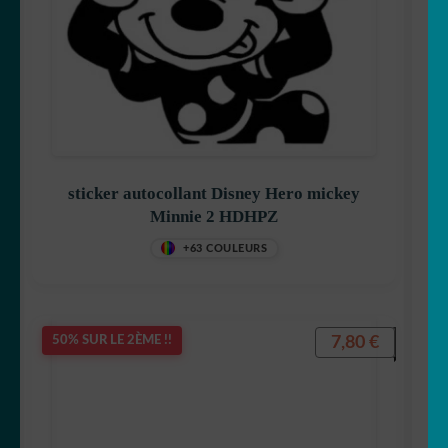
sticker autocollant Disney Hero mickey
Minnie 2 HDHPZ
+63 COULEURS
7,80
€
50% SUR LE 2ÈME !!