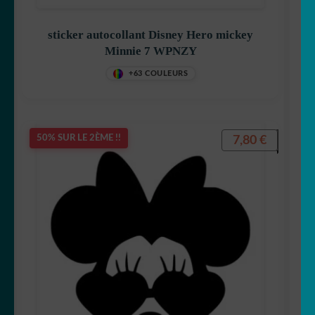
sticker autocollant Disney Hero mickey
Simpson
Minnie 7 WPNZY
+63 COULEURS
Snoopy
7,80
€
50% SUR LE 2ÈME !!
Starwars
Spiderman