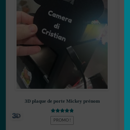
Captain America
Disney
Dora
3D plaque de porte Mickey prénom
Dragon Ball
Note
5
sur 5
PROMO !