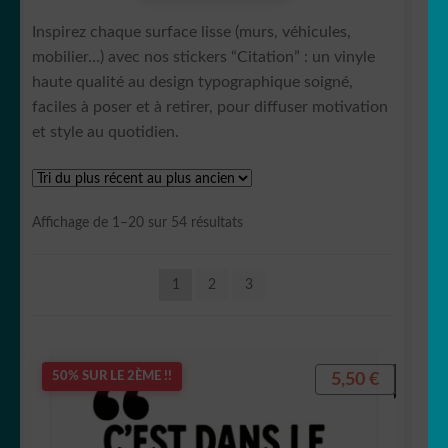
Inspirez chaque surface lisse (murs, véhicules,
🖋 citations
mobilier…) avec nos stickers “Citation” : un vinyle
haute qualité au design typographique soigné,
🍽 Cuisine
faciles à poser et à retirer, pour diffuser motivation
et style au quotidien.
🛁 Salle de bain
🚽 WC
Trié
Affichage de 1–20 sur 54 résultats
du
👀 Disney
plus
1
2
3
récent
💐 Fleurs & Végétaux
au
plus
ancien
🧟‍♀️ Halloween
5,50
€
50% SUR LE 2ÈME !!
Stickers imprimés