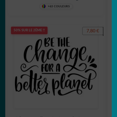
+63 COULEURS
7,80
€
50% SUR LE 2ÈME !!