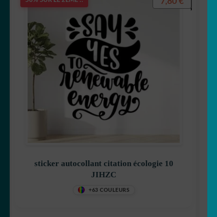
7,80
€
50% SUR LE 2ÈME !!
MENU
Générateur de sticker
ENFANT
☕ Mugs
Fait au Japon 🇯🇵
OUVRIR
Votre espace
LE
MENU
ENFANT
sticker autocollant citation écologie 10
JIHZC
+63 COULEURS