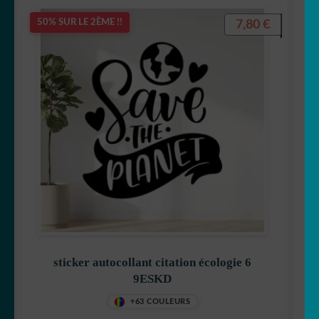
7,80
€
50% SUR LE 2ÈME !!
sticker autocollant citation écologie 6
9ESKD
+63 COULEURS