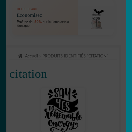
OUVRIR
🛞 Véhicules
OFFRE FLASH
LE
Economisez
MENU
OUVRIR
🐾 Stickers Animaux
-50%
Profitez de
sur le 2ème article
ENFANT
identique !
LE
MENU
OUVRIR
🏡 Stickers décoration maison
ENFANT
LE
MENU
OUVRIR
🛠 Métiers
ENFANT
Accueil
PRODUITS IDENTIFIÉS “CITATION”
LE
MENU
🔴 Gommettes
citation
ENFANT
OUVRIR
⌨️ Stickers Apple/PC
LE
MENU
bob
ENFANT
🧽Buanderie
🤩 Célébrité