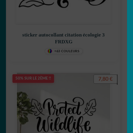
sticker autocollant citation écologie 3
FRDXG
+63 COULEURS
7,80
€
50% SUR LE 2ÈME !!