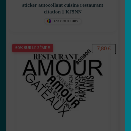
sticker autocollant cuisine restaurant
citation 1 KJ5NN
+63 COULEURS
7,80
€
50% SUR LE 2ÈME !!