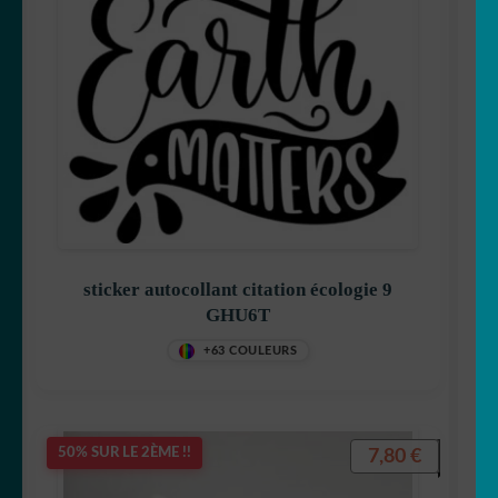
sticker autocollant citation écologie 9
GHU6T
+63 COULEURS
7,80
€
50% SUR LE 2ÈME !!