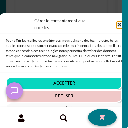
Gérer le consentement aux
Sticker Autocollant feeling_a_litle_beachy
cookies
citation CI018
Pour offrir les meilleures expériences, nous utilisons des technologies telles
+63 COULEURS
que les cookies pour stocker et/ou accéder aux informations des appareils. Le
fait de consentir à ces technologies nous permettra de traiter des données
telles que le comportement de navigation ou les ID uniques sur ce site. Le fait
de ne pas consentir ou de retirer son consentement peut avoir un effet négatif
sur certaines caractéristiques et fonctions.
5,50
€
50% SUR LE 2ÈME !!
ACCEPTER
REFUSER
VOIR LES PRÉFÉRENCES
Recherche
RECHERCHE
0
pour :
Politique de cookies
Politique de confidentialité