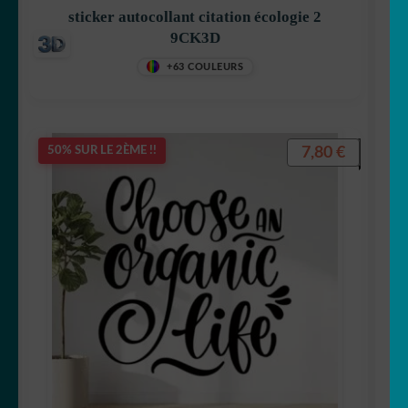
sticker autocollant citation écologie 2
9CK3D
+63 COULEURS
7,80
€
50% SUR LE 2ÈME !!