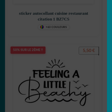
sticker autocollant cuisine restaurant
citation 1 BZ7CS
+63 COULEURS
5,50
€
50% SUR LE 2ÈME !!