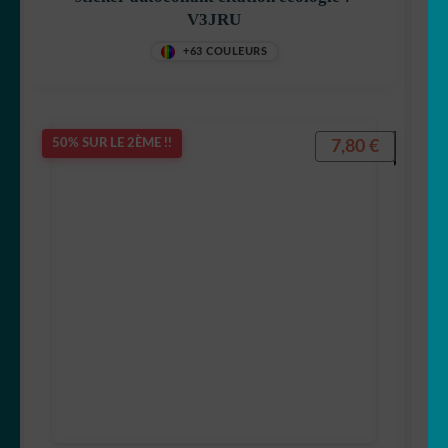
V3JRU
+63 COULEURS
7,80
€
50% SUR LE 2ÈME !!