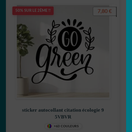
7,80
€
50% SUR LE 2ÈME !!
sticker autocollant citation écologie 9
5VBVR
+63 COULEURS