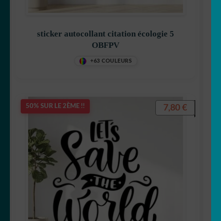
sticker autocollant citation écologie 5
OBFPV
+63 COULEURS
7,80
€
50% SUR LE 2ÈME !!