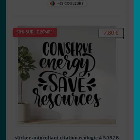
+63 COULEURS
7,80
€
50% SUR LE 2ÈME !!
sticker autocollant citation écologie 4 5A97B