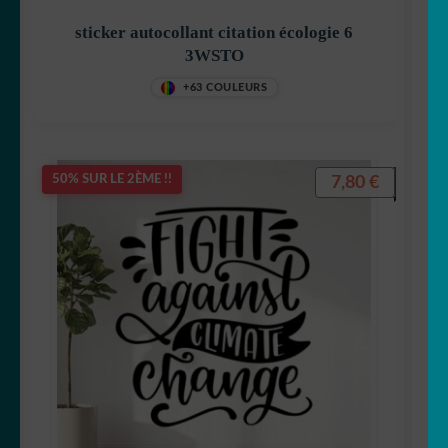
sticker autocollant citation écologie 6
3WSTO
+63 COULEURS
7,80
€
50% SUR LE 2ÈME !!