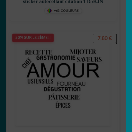
sticker autocollant citation 1 D5KJN
+63 COULEURS
7,80
€
50% SUR LE 2ÈME !!