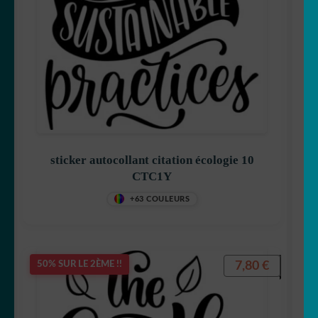
sticker autocollant citation écologie 10
CTC1Y
+63 COULEURS
7,80
€
50% SUR LE 2ÈME !!