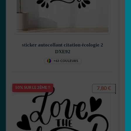
sticker autocollant citation écologie 2
DXE92
+63 COULEURS
7,80
€
50% SUR LE 2ÈME !!