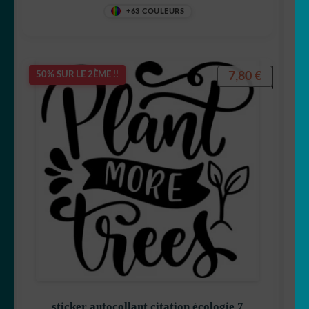
+63 COULEURS
7,80
€
50% SUR LE 2ÈME !!
sticker autocollant citation écologie 7