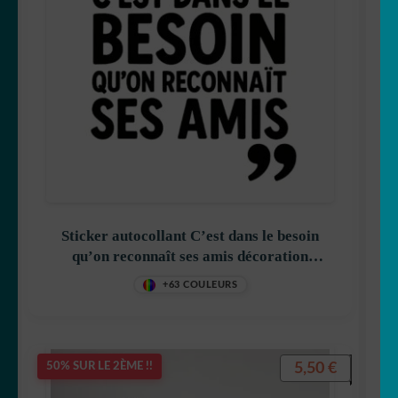
🇫🇷 france
🇯🇵 japon
🗻 montagne
Origami
Pour vos fenêtres
Sticker autocollant C’est dans le besoin
❤️St Valentin
qu’on reconnaît ses amis décoration
decostickerstore – SVK1GD
+63 COULEURS
☠️ Tête de mort
TOP Marques
5,50
€
50% SUR LE 2ÈME !!
Tribal/tatoo