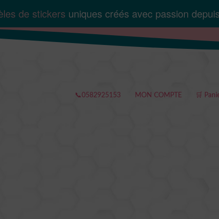
les de stickers
uniques créés avec passion depui
📞0582925153
MON COMPTE
🛒 Pani