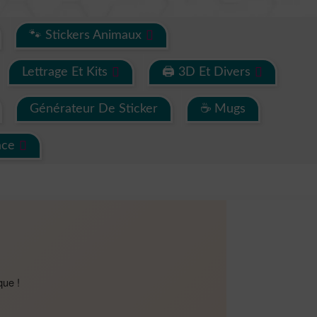
🐾 Stickers Animaux
Lettrage Et Kits
🖨 3D Et Divers
Générateur De Sticker
☕ Mugs
ace
que !