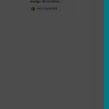
manga décoration
decostickerstore – YTDJAO
+63 COULEURS