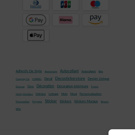
Autocollant
Adhésifs De Style
Autocollants
Anniversaire
Bike
Decostickerstore
Decal
Design Unique
Camping-Car
CHANEL
Décoration
Décoration Intérieure
Déco
Douceur
France
Mural
Personnalisation
Intérieur
Lettrage
Moto
Harley Davidson
Sticker
Stickers
Stickers Muraux
Personnaliser
Polyester
Versace
Vélo