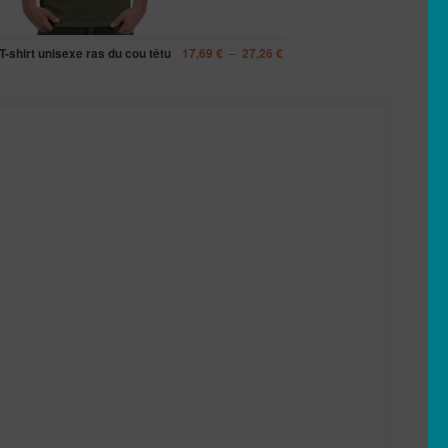
Plage
–
T-shirt unisexe ras du cou têtu
17,69
€
27,26
€
de
prix :
17,69 €
à
27,26 €