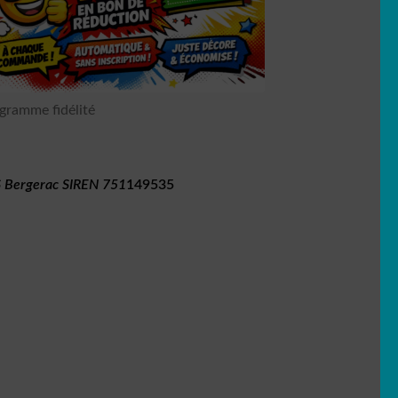
gramme fidélité
 Bergerac SIREN 751
149535