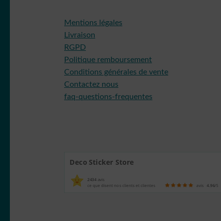
Mentions légales
Livraison
RGPD
Politique remboursement
Conditions générales de vente
Contactez nous
faq-questions-frequentes
Deco Sticker Store
2434
avis
ce que disent nos clients et clientes
avis
4.96
/5