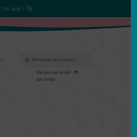
s
14 ans
! 🚀
Recherche
RECHERCHE
er
pour :
Rechercher plutôt
🏞️
par image