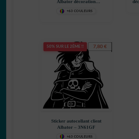
Albator décoration
déc
decostickerstore – BEATGM
+63 COULEURS
7,80
€
50% SUR LE 2ÈME !!
Sticker autocollant client
Albator – 3N61GF
+63 COULEURS