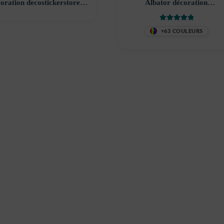
oration decostickerstore –
Albator décoration
PC9IVK
decostickerstore – UAYKCF
Note
5
sur 5
+63 COULEURS