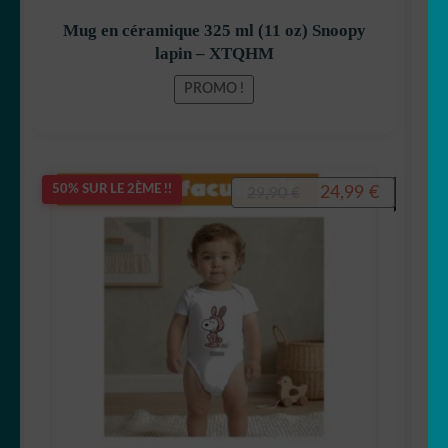
Mug en céramique 325 ml (11 oz) Snoopy
lapin – XTQHM
PROMO !
Le
Le
24,99
€
50% SUR LE 2ÈME !!
29,90
€
prix
prix
initial
actuel
était :
est :
29,90 €.
24,99 €.