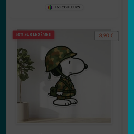
+63 COULEURS
3,90
€
50% SUR LE 2ÈME !!