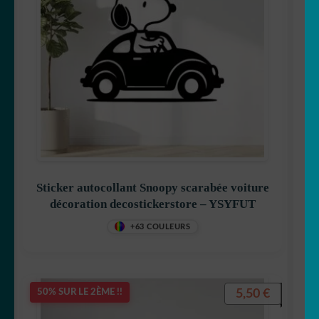
Sticker autocollant Snoopy scarabée voiture
décoration decostickerstore – YSYFUT
+63 COULEURS
5,50
€
50% SUR LE 2ÈME !!