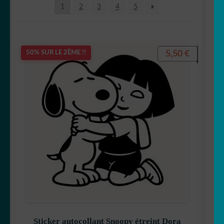
1
2
3
4
5
récent
au
plus
ancien
5,50
€
50% SUR LE 2ÈME !!
Sticker autocollant Snoopy étreint Dora