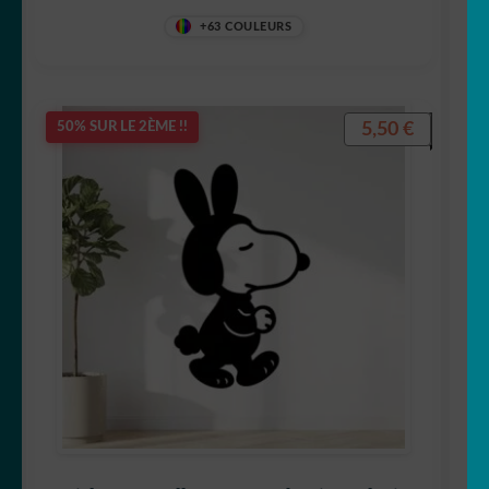
+63 COULEURS
5,50
€
50% SUR LE 2ÈME !!