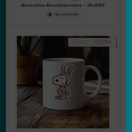
décoration decostickerstore – 3K40BT
+63 COULEURS
Le
Le
15,99
€
19,90
€
prix
prix
initial
actuel
était :
est :
19,90 €.
15,99 €.