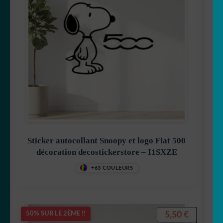
Sticker autocollant Snoopy et logo Fiat 500
décoration decostickerstore – I1SXZE
+63 COULEURS
5,50
€
50% SUR LE 2ÈME !!