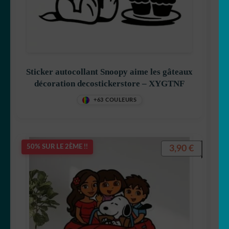
Sticker autocollant Snoopy aime les gâteaux
décoration decostickerstore – XYGTNF
+63 COULEURS
3,90
€
50% SUR LE 2ÈME !!