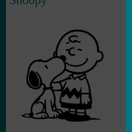
Snoopy
OUVRIR
Votre espace
LE
MENU
ENFANT