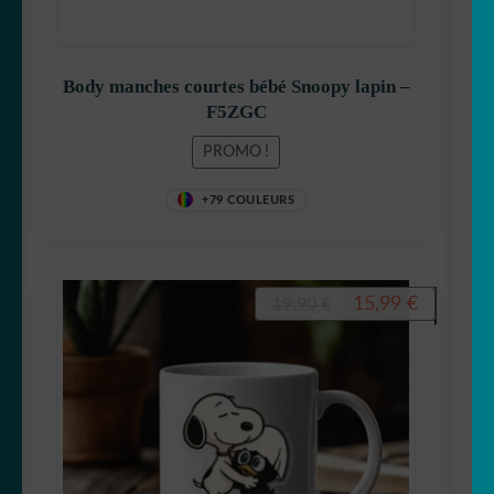
Body manches courtes bébé Snoopy lapin –
F5ZGC
PROMO !
+79 COULEURS
Le
Le
15,99
€
19,90
€
prix
prix
initial
actuel
était :
est :
19,90 €.
15,99 €.