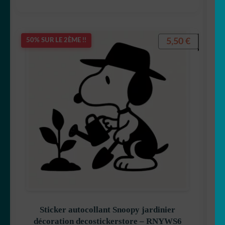
5,50
€
50% SUR LE 2ÈME !!
Sticker autocollant Snoopy jardinier
décoration decostickerstore – RNYWS6