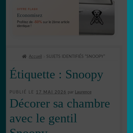
OUVRIR
🛞 Véhicules
OFFRE FLASH
LE
Economisez
MENU
OUVRIR
🐾 Stickers Animaux
-50%
Profitez de
sur le 2ème article
ENFANT
identique !
LE
MENU
OUVRIR
🏡 Stickers décoration maison
ENFANT
LE
MENU
OUVRIR
Lettrage et kits
ENFANT
Accueil
SUJETS IDENTIFIÉS “SNOOPY”
LE
MENU
OUVRIR
🖨 3D et divers
Étiquette :
Snoopy
ENFANT
LE
MENU
OUVRIR
🐣 Décoration chambre Enfants
ENFANT
LE
PUBLIÉ LE
17 MAI 2026
par
Laurence
MENU
Générateur de sticker
Décorer sa chambre
ENFANT
☕ Mugs
avec le gentil
Fait au Japon 🇯🇵