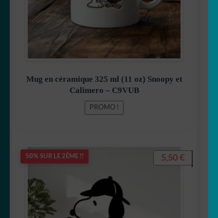
Mug en céramique 325 ml (11 oz) Snoopy et
Calimero – C9VUB
PROMO !
5,50
€
50% SUR LE 2ÈME !!