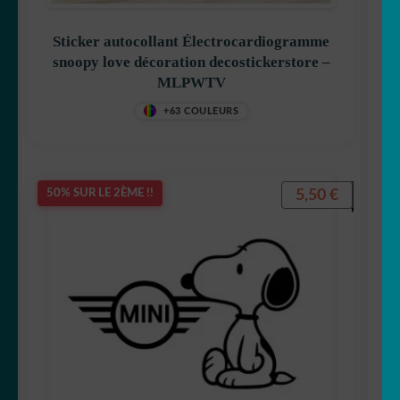
Sticker autocollant Électrocardiogramme
snoopy love décoration decostickerstore –
MLPWTV
+63 COULEURS
5,50
€
50% SUR LE 2ÈME !!