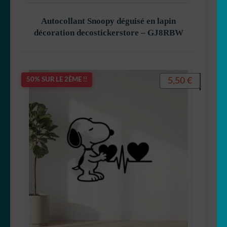
Autocollant Snoopy déguisé en lapin
décoration decostickerstore – GJ8RBW
5,50
€
50% SUR LE 2ÈME !!