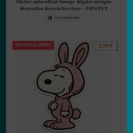
Sticker autocollant Snoopy déguisé en lapin
décoration decostickerstore – EHWFFX
+63 COULEURS
3,90
€
50% SUR LE 2ÈME !!