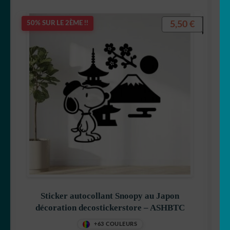
5,50
€
50% SUR LE 2ÈME !!
Sticker autocollant Snoopy au Japon
décoration decostickerstore – ASHBTC
+63 COULEURS