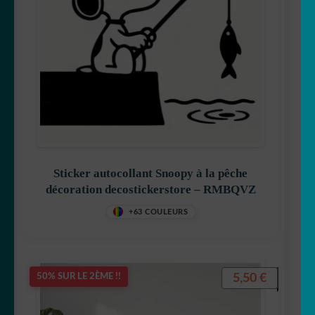
Sticker autocollant Snoopy à la pêche
décoration decostickerstore – RMBQVZ
+63 COULEURS
5,50
€
50% SUR LE 2ÈME !!