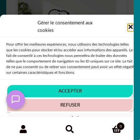
Gérer le consentement aux
cookies
Pour offrir les meilleures expériences, nous utilisons des technologies telles
que les cookies pour stocker et/ou accéder aux informations des appareils. Le
fait de consentir à ces technologies nous permettra de traiter des données
telles que le comportement de navigation ou les ID uniques sur ce site. Le fait
de ne pas consentir ou de retirer son consentement peut avoir un effet négatif
sur certaines caractéristiques et fonctions.
ACCEPTER
Sticker autocollant Snoopy scarabée voiture
décoration decostickerstore – KW8BLL
REFUSER
+63 COULEURS
VOIR LES PRÉFÉRENCES
Recherche
RECHERCHE
0
pour :
Politique de cookies
Politique de confidentialité
50% SUR LE 2ÈME !!