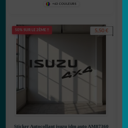
+63 COULEURS
5,50
€
50% SUR LE 2ÈME !!
Sticker Autocollant isuzu jdm auto AM87360