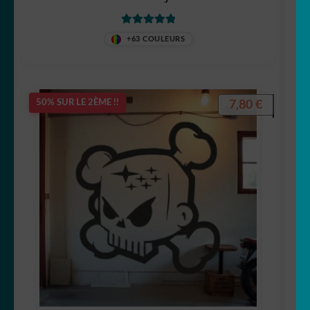
Note
5.00
sur
+63 COULEURS
5
7,80
€
50% SUR LE 2ÈME !!