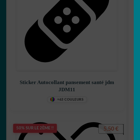
Sticker Autocollant pansement santé jdm
JDM11
+63 COULEURS
5,50
€
50% SUR LE 2ÈME !!