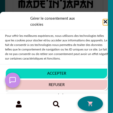
Gérer le consentement aux
cookies
Pour offrir les meilleures expériences, nous utilisons des technologies telles
que les cookies pour stocker et/ou accéder aux informations des appareils. Le
Sticker JDM voiture soleil levant japon
fait de consentir à ces technologies nous permettra de traiter des données
telles que le comportement de navigation ou les ID uniques sur ce site. Le fait
de ne pas consentir ou de retirer son consentement peut avoir un effet négatif
sur certaines caractéristiques et fonctions.
Note
5.00
sur
+79 COULEURS
5
ACCEPTER
Le
Le
à partir de
5,90
€
REFUSER
50% SUR LE 2ÈME !!
7,80
€
prix
prix
VOIR LES PRÉFÉRENCES
initial
actuel
Recherche
RECHERCHE
0
pour :
était :
est :
Politique de cookies
Politique de confidentialité