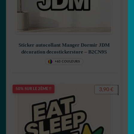
Sticker autocollant Manger Dormir JDM
décoration decostickerstore – B2CN9S
+63 COULEURS
3,90
€
50% SUR LE 2ÈME !!