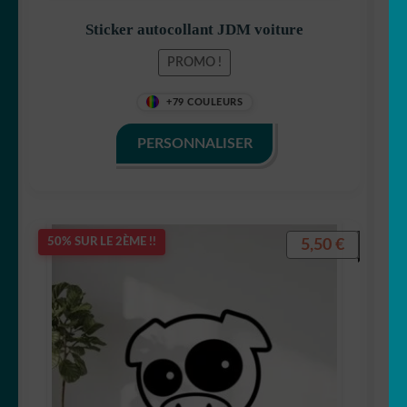
Sticker autocollant JDM voiture
PROMO !
+79 COULEURS
PERSONNALISER
5,50
€
50% SUR LE 2ÈME !!