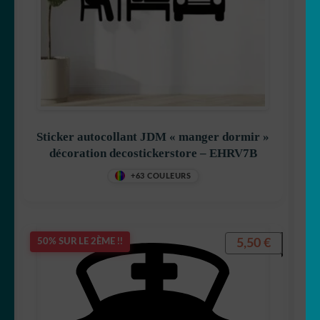
Sticker autocollant JDM « manger dormir »
décoration decostickerstore – EHRV7B
+63 COULEURS
5,50
€
50% SUR LE 2ÈME !!