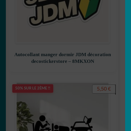
Autocollant manger dormir JDM décoration
decostickerstore – 8MKXON
5,50
€
50% SUR LE 2ÈME !!