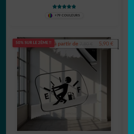
Note
5.00
sur
+79 COULEURS
5
Le
Le
à partir de
5,90
€
50% SUR LE 2ÈME !!
7,80
€
prix
prix
initial
actuel
était :
est :
7,80 €.
5,90 €.