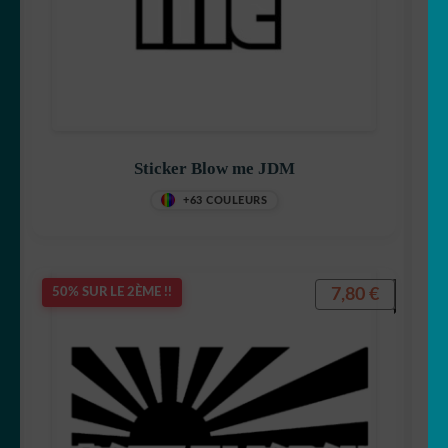
Sticker Blow me JDM
+63 COULEURS
7,80
€
50% SUR LE 2ÈME !!