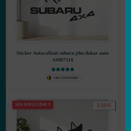
Sticker Autocollant subaru jdm dakar auto
AM87318
Note
5
sur 5
+63 COULEURS
5,50
€
50% SUR LE 2ÈME !!