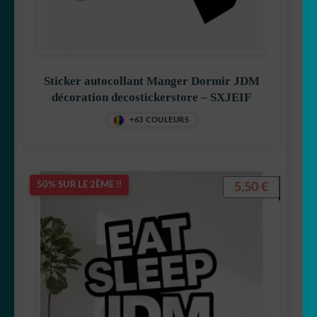
Sticker autocollant Manger Dormir JDM
décoration decostickerstore – SXJEIF
+63 COULEURS
5,50
€
50% SUR LE 2ÈME !!