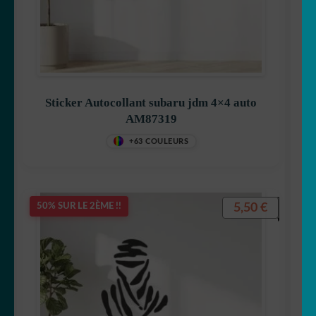
Sticker Autocollant subaru jdm 4×4 auto
AM87319
+63 COULEURS
5,50
€
50% SUR LE 2ÈME !!