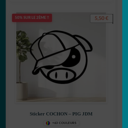
5,50
€
50% SUR LE 2ÈME !!
Sticker COCHON – PIG JDM
+63 COULEURS