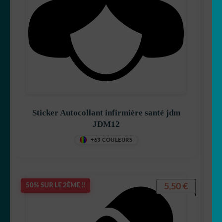
Sticker Autocollant infirmière santé jdm
JDM12
+63 COULEURS
5,50
€
50% SUR LE 2ÈME !!