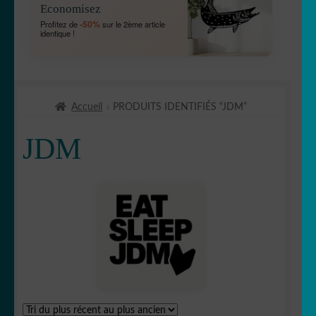
Economisez
MENU
🛻 4X4
-50%
Profitez de
sur le 2ème article
ENFANT
identique !
Bébé à bord
Chien à bord
Accueil
PRODUITS IDENTIFIÉS “JDM”
Etriers de frein
JDM
OUVRIR
🚘 Auto
LE
MENU
Bandes capot
ENFANT
Bandes
✈ avion