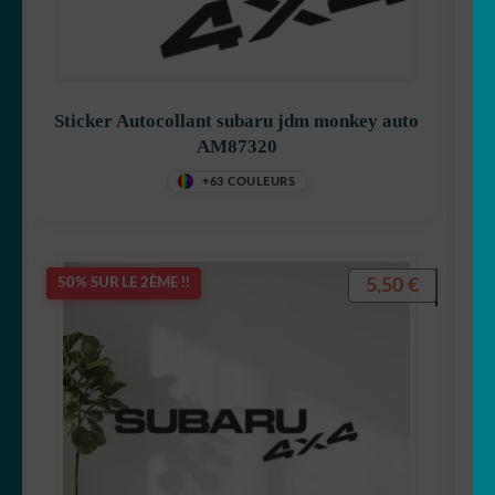
Sticker Autocollant subaru jdm monkey auto
AM87320
+63 COULEURS
5,50
€
50% SUR LE 2ÈME !!