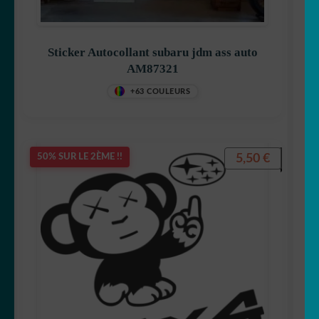
Sticker Autocollant subaru jdm ass auto
AM87321
+63 COULEURS
5,50
€
50% SUR LE 2ÈME !!