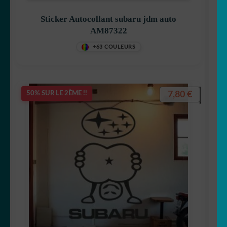
Sticker Autocollant subaru jdm auto
AM87322
+63 COULEURS
7,80
€
50% SUR LE 2ÈME !!