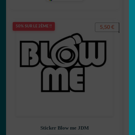
5,50
€
50% SUR LE 2ÈME !!
Sticker Blow me JDM