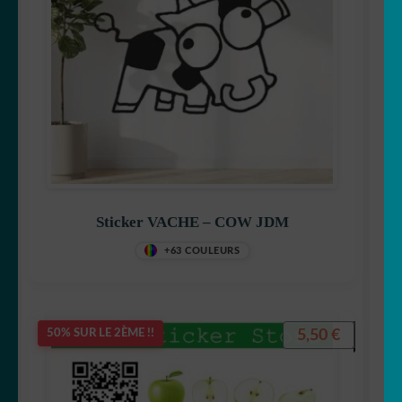
Sticker VACHE – COW JDM
+63 COULEURS
5,50
€
50% SUR LE 2ÈME !!