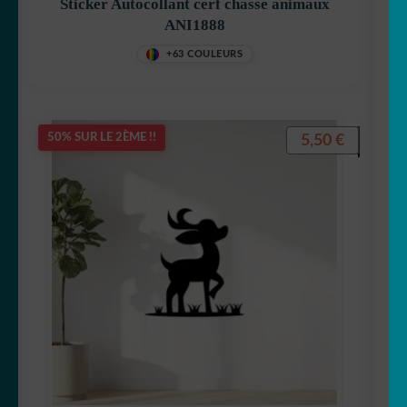
Sticker Autocollant cerf chasse animaux
ANI1888
+63 COULEURS
5,50
€
50% SUR LE 2ÈME !!