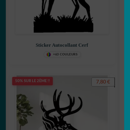
Sticker Autocollant Cerf
+63 COULEURS
7,80
€
50% SUR LE 2ÈME !!