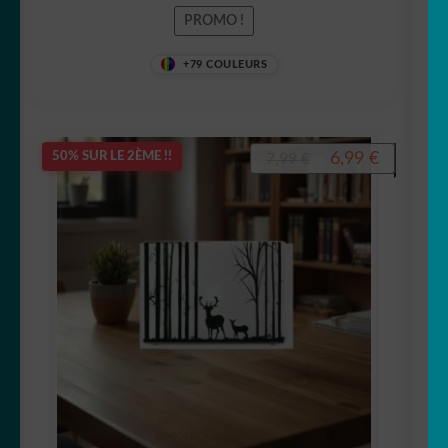
PROMO !
+79 COULEURS
Le
Le
6,99
€
50% SUR LE 2ÈME !!
7,99
€
prix
prix
initial
actuel
était :
est :
7,99 €.
6,99 €.