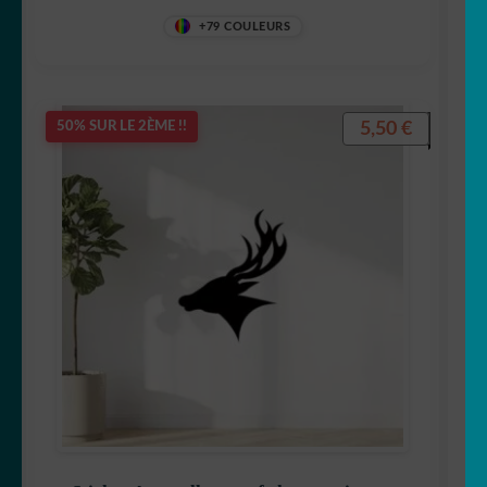
+79 COULEURS
5,50
€
50% SUR LE 2ÈME !!