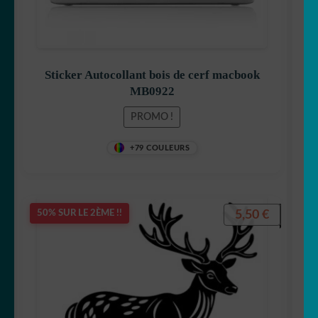
Sticker Autocollant bois de cerf macbook
MB0922
PROMO !
+79 COULEURS
5,50
€
50% SUR LE 2ÈME !!