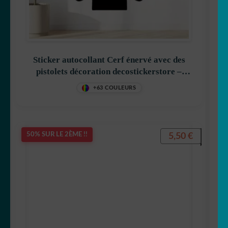
🦡 cochon d inde
🐿 Ecureuil
Sticker autocollant Cerf énervé avec des
🐘 Elephant
pistolets décoration decostickerstore –
0SN7RA
🦎 Gecko
+63 COULEURS
🐸 Grenouille
5,50
€
50% SUR LE 2ÈME !!
🦔 Hérisson
🦉 Hibou & chouette
🐜 Insecte
🦘 Kangourou