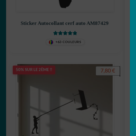
Sticker Autocollant cerf auto AM87429
Note
5
sur 5
+63 COULEURS
7,80
€
50% SUR LE 2ÈME !!