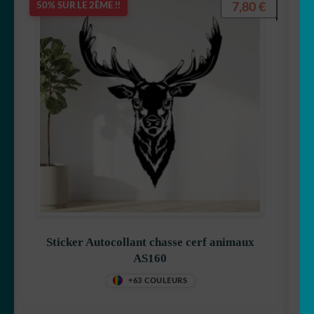
7,80
€
50% SUR LE 2ÈME !!
Sticker Autocollant chasse cerf animaux
AS160
+63 COULEURS