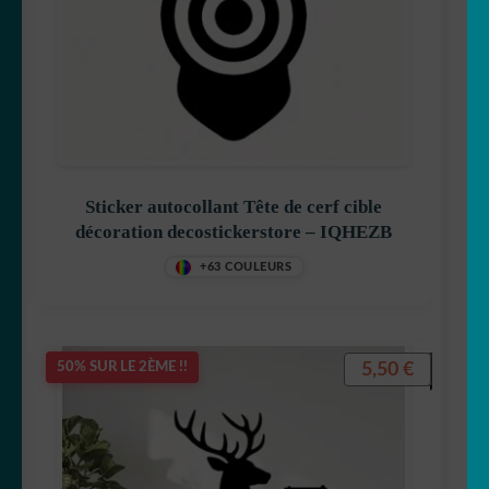
🎣 Poisson/pêche
🦋 Papillon
🐼 Panda
🐣 Poule
Sticker autocollant Tête de cerf cible
décoration decostickerstore – IQHEZB
🐁 Rat
+63 COULEURS
🦝 Racoon
5,50
€
50% SUR LE 2ÈME !!
🦊 Renard
🦈 Requin
🦂 Scorpion