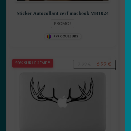
Sticker Autocollant cerf macbook MB1024
PROMO !
+79 COULEURS
Le
Le
6,99
€
50% SUR LE 2ÈME !!
7,99
€
prix
prix
initial
actuel
était :
est :
7,99 €.
6,99 €.