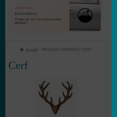
OUVRIR
🛞 Véhicules
OFFRE FLASH
LE
Economisez
MENU
OUVRIR
🐾 Stickers Animaux
-50%
Profitez de
sur le 2ème article
ENFANT
identique !
LE
MENU
🦅 Aigle
ENFANT
🕷 Araignée
Accueil
PRODUITS IDENTIFIÉS “CERF”
🐋 Baleine
Cerf
🦆 Canard
🐱 Chat
🦌Cerf
🏹 Chasse