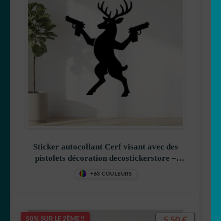
Sticker autocollant Cerf visant avec des
pistolets décoration decostickerstore –
4II64V
+63 COULEURS
5,50
€
50% SUR LE 2ÈME !!