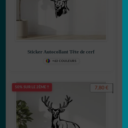
Sticker Autocollant Tête de cerf
+63 COULEURS
7,80
€
50% SUR LE 2ÈME !!