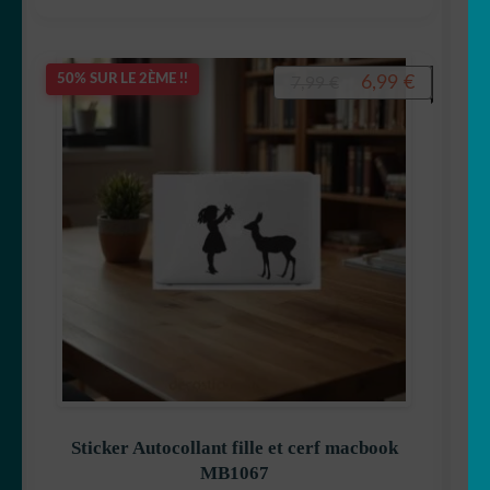
Le
Le
6,99
€
50% SUR LE 2ÈME !!
7,99
€
prix
prix
initial
actuel
était :
est :
7,99 €.
6,99 €.
Sticker Autocollant fille et cerf macbook
MB1067