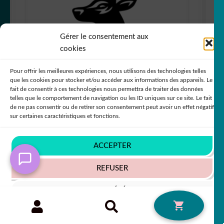
Gérer le consentement aux
cookies
Pour offrir les meilleures expériences, nous utilisons des technologies telles
que les cookies pour stocker et/ou accéder aux informations des appareils. Le
fait de consentir à ces technologies nous permettra de traiter des données
telles que le comportement de navigation ou les ID uniques sur ce site. Le fait
Sticker Autocollant Cerf Buste
de ne pas consentir ou de retirer son consentement peut avoir un effet négatif
sur certaines caractéristiques et fonctions.
+63 COULEURS
ACCEPTER
7,80
€
50% SUR LE 2ÈME !!
REFUSER
VOIR LES PRÉFÉRENCES
Recherche
RECHERCHE
0
pour :
Politique de cookies
Politique de confidentialité