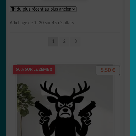
🐛 Chenille
Trié
Affichage de 1–20 sur 45 résultats
🐴 Cheval/équidé
du
plus
1
2
3
récent
🐶 Chien
au
plus
🐷Cochon/Sanglier🐗
ancien
5,50
€
50% SUR LE 2ÈME !!
🐊 Crocodile/Aligator
🐬 Dauphin
🦕 Dinosaure
🐲Dragon