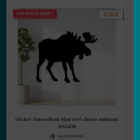
5,50
€
50% SUR LE 2ÈME !!
Sticker Autocollant elan cerf chasse animaux
AN2430
+63 COULEURS