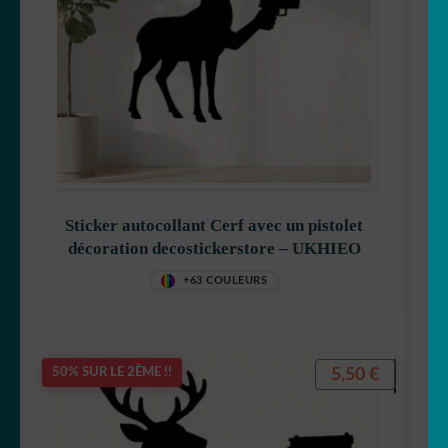
🐒 Singe
🐭 Souris
🐯 Tigre
🐢 Tortue
Sticker autocollant Cerf avec un pistolet
décoration decostickerstore – UKHIEO
🐄 Vache
+63 COULEURS
🦓 Zebre
🐾 Stickers Animaux
5,50
€
50% SUR LE 2ÈME !!
OUVRIR
🏡 Stickers décoration maison
LE