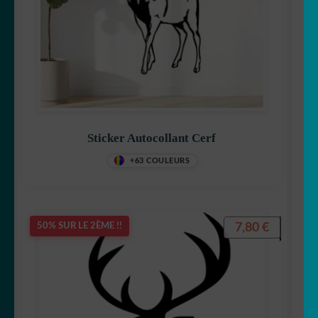
Sticker Autocollant Cerf
+63 COULEURS
7,80
€
50% SUR LE 2ÈME !!