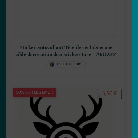
🐨 koala
🦙 Lama
🐰 Lapin
Sticker autocollant Tête de cerf dans une
cible décoration decostickerstore – A6OZFZ
🦁 Lion
+63 COULEURS
🐺 Loup
5,50
€
50% SUR LE 2ÈME !!
🐳 Marin
🦅 Oiseau
🐻 Ours