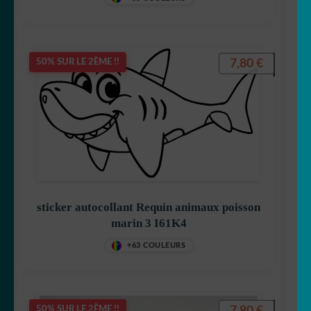
7,80
€
50% SUR LE 2ÈME !!
sticker autocollant Requin animaux poisson
marin 3 I61K4
+63 COULEURS
7,80
€
50% SUR LE 2ÈME !!