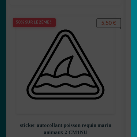
5,50
€
50% SUR LE 2ÈME !!
sticker autocollant poisson requin marin
animaux 2 CM1NU