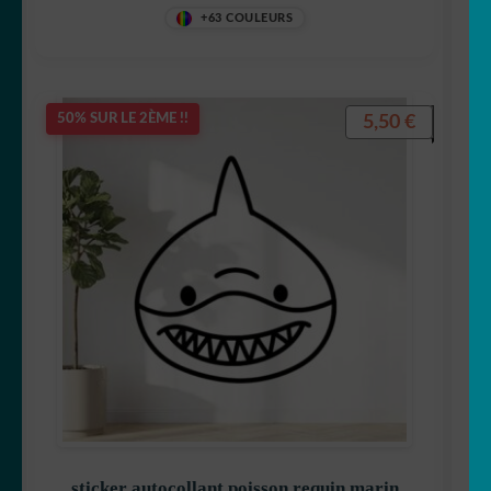
+63 COULEURS
5,50
€
50% SUR LE 2ÈME !!
sticker autocollant poisson requin marin