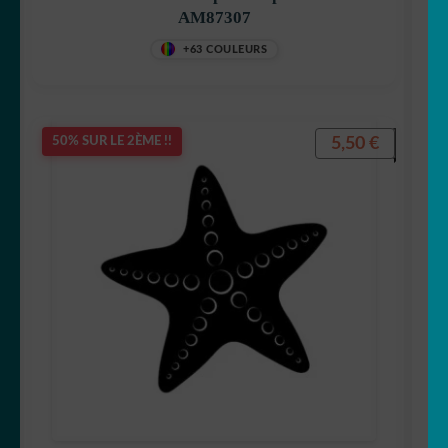
AM87307
+63 COULEURS
5,50
€
50% SUR LE 2ÈME !!