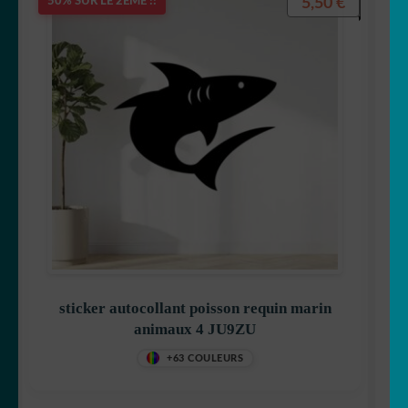
5,50
€
50% SUR LE 2ÈME !!
sticker autocollant poisson requin marin
animaux 4 JU9ZU
+63 COULEURS