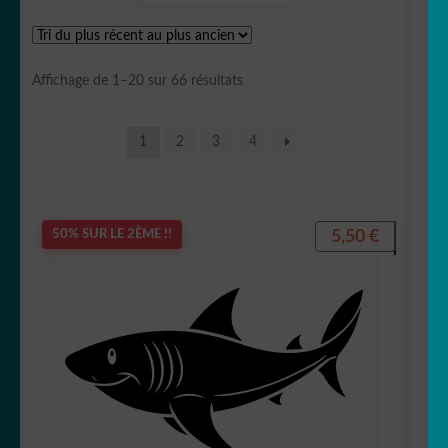
🐛 Chenille
🐴 Cheval/équidé
Trié
Affichage de 1–20 sur 66 résultats
du
🐶 Chien
plus
1
2
3
4
récent
🐷Cochon/Sanglier🐗
au
plus
ancien
🐊 Crocodile/Aligator
5,50
€
50% SUR LE 2ÈME !!
🐬 Dauphin
🦕 Dinosaure
🐲Dragon
🦡 cochon d inde