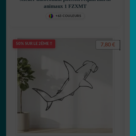
animaux 1 FZXMT
+63 COULEURS
7,80
€
50% SUR LE 2ÈME !!