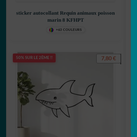
sticker autocollant Requin animaux poisson
marin 8 KFHPT
+63 COULEURS
7,80
€
50% SUR LE 2ÈME !!