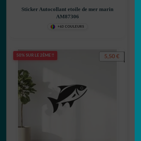
Sticker Autocollant etoile de mer marin
AM87306
+63 COULEURS
5,50
€
50% SUR LE 2ÈME !!