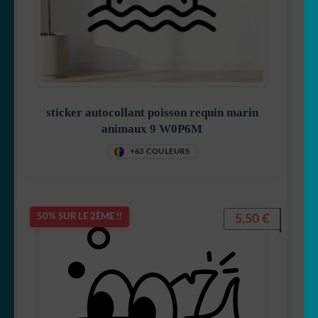
🐨 koala
🦙 Lama
🐰 Lapin
sticker autocollant poisson requin marin
🦁 Lion
animaux 9 W0P6M
+63 COULEURS
🐺 Loup
🐳 Marin
5,50
€
50% SUR LE 2ÈME !!
🦅 Oiseau
🐻 Ours
🎣 Poisson/pêche