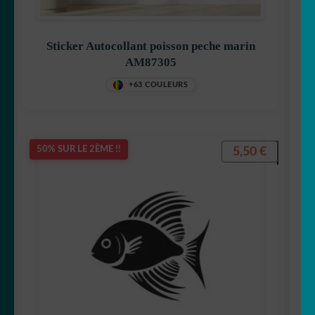
Sticker Autocollant poisson peche marin
AM87305
+63 COULEURS
5,50
€
50% SUR LE 2ÈME !!