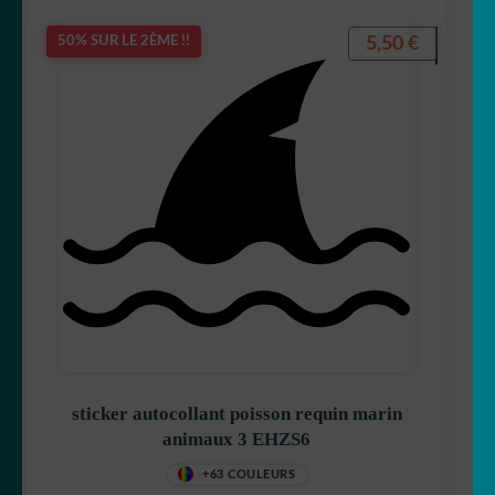
5,50
€
50% SUR LE 2ÈME !!
sticker autocollant poisson requin marin
animaux 3 EHZS6
+63 COULEURS