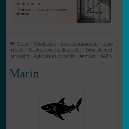
Economisez
MENU
OUVRIR
🐾 Stickers Animaux
-50%
Profitez de
sur le 2ème article
ENFANT
identique !
LE
MENU
🦅 Aigle
ENFANT
🕷 Araignée
Accueil
Arts et loisirs
Loisirs et arts créatifs
Loisirs
créatifs
Matériaux pour loisirs créatifs
Décorations et
🐋 Baleine
ornements
Autocollants décoratifs
Animaux
MARIN
🦆 Canard
Marin
🐱 Chat
🦌Cerf
🏹 Chasse