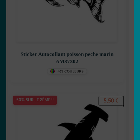
Sticker Autocollant poisson peche marin
AM87302
+63 COULEURS
5,50
€
50% SUR LE 2ÈME !!