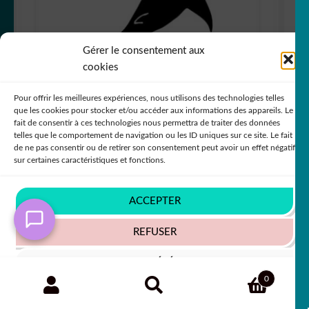
Gérer le consentement aux
cookies
Pour offrir les meilleures expériences, nous utilisons des technologies telles
que les cookies pour stocker et/ou accéder aux informations des appareils. Le
fait de consentir à ces technologies nous permettra de traiter des données
telles que le comportement de navigation ou les ID uniques sur ce site. Le fait
Sticker Autocollant requin marteau marin
de ne pas consentir ou de retirer son consentement peut avoir un effet négatif
AM87301
sur certaines caractéristiques et fonctions.
+63 COULEURS
ACCEPTER
REFUSER
5,50
€
50% SUR LE 2ÈME !!
VOIR LES PRÉFÉRENCES
Recherche
RECHERCHE
0
pour :
Politique de cookies
Politique de confidentialité