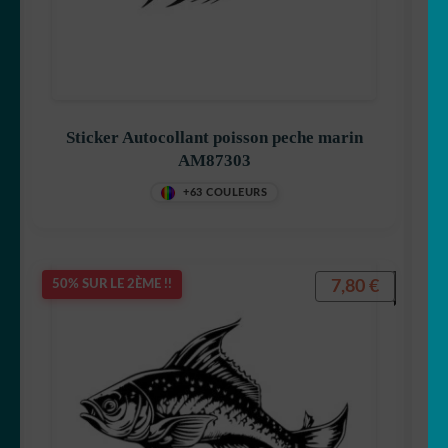
Sticker Autocollant poisson peche marin
AM87303
+63 COULEURS
7,80
€
50% SUR LE 2ÈME !!