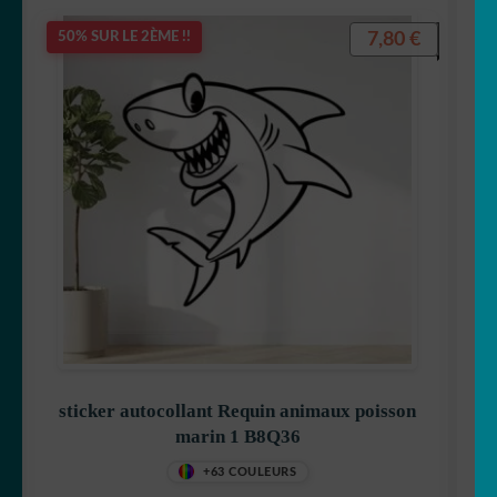
7,80
€
50% SUR LE 2ÈME !!
sticker autocollant Requin animaux poisson
marin 1 B8Q36
+63 COULEURS