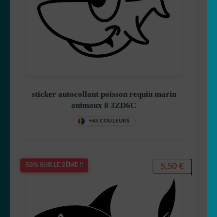
🦋 Papillon
🐼 Panda
🐣 Poule
sticker autocollant poisson requin marin
🐁 Rat
animaux 8 3ZD6C
🦝 Racoon
+63 COULEURS
🦊 Renard
5,50
€
50% SUR LE 2ÈME !!
🦈 Requin
🦂 Scorpion