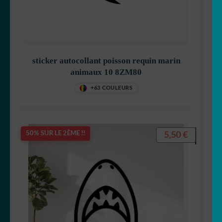
🐿 Ecureuil
🐘 Elephant
sticker autocollant poisson requin marin
🦎 Gecko
animaux 10 8ZM80
+63 COULEURS
🐸 Grenouille
🦔 Hérisson
5,50
€
50% SUR LE 2ÈME !!
🦉 Hibou & chouette
🐜 Insecte
🦘 Kangourou