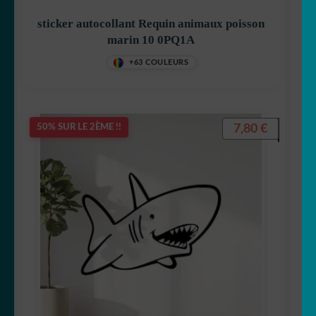
sticker autocollant Requin animaux poisson
marin 10 0PQ1A
+63 COULEURS
7,80
€
50% SUR LE 2ÈME !!