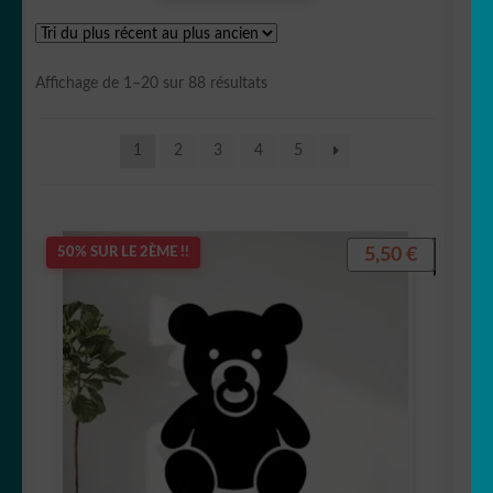
🐛 Chenille
Trié
Affichage de 1–20 sur 88 résultats
🐴 Cheval/équidé
du
plus
1
2
3
4
5
récent
🐶 Chien
au
plus
🐷Cochon/Sanglier🐗
ancien
5,50
€
50% SUR LE 2ÈME !!
🐊 Crocodile/Aligator
🐬 Dauphin
🦕 Dinosaure
🐲Dragon