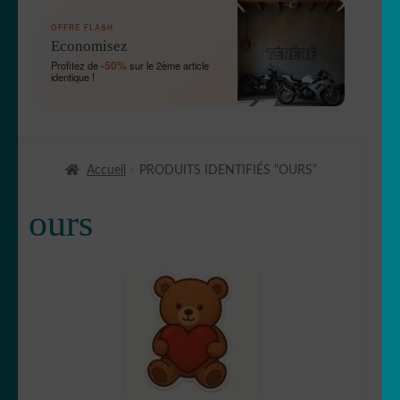
OUVRIR
🛞 Véhicules
OFFRE FLASH
LE
Economisez
MENU
OUVRIR
🐾 Stickers Animaux
-50%
Profitez de
sur le 2ème article
ENFANT
identique !
LE
MENU
🦅 Aigle
ENFANT
🕷 Araignée
Accueil
PRODUITS IDENTIFIÉS “OURS”
🐋 Baleine
ours
🦆 Canard
🐱 Chat
🦌Cerf
🏹 Chasse