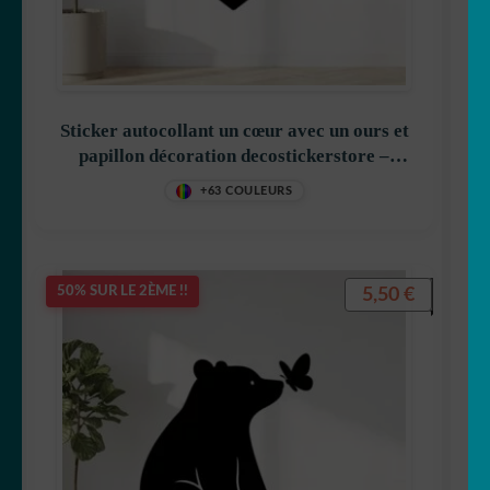
Sticker autocollant un cœur avec un ours et
papillon décoration decostickerstore –
FSWALU
+63 COULEURS
5,50
€
50% SUR LE 2ÈME !!