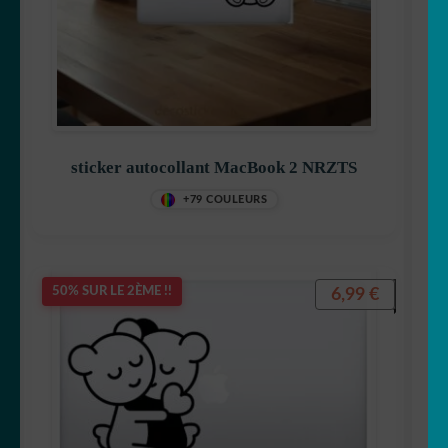
sticker autocollant MacBook 2 NRZTS
+79 COULEURS
6,99
€
50% SUR LE 2ÈME !!