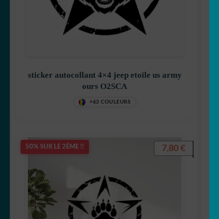
🐨 koala
🦙 Lama
🐰 Lapin
sticker autocollant 4×4 jeep etoile us army
ours O2SCA
🦁 Lion
+63 COULEURS
🐺 Loup
7,80
€
50% SUR LE 2ÈME !!
🐳 Marin
🦅 Oiseau
🐻 Ours