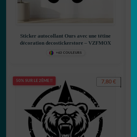
🦡 cochon d inde
🐿 Ecureuil
Sticker autocollant Ours avec une tétine
🐘 Elephant
décoration decostickerstore – VZFMOX
🦎 Gecko
+63 COULEURS
🐸 Grenouille
7,80
€
50% SUR LE 2ÈME !!
🦔 Hérisson
🦉 Hibou & chouette
🐜 Insecte
🦘 Kangourou