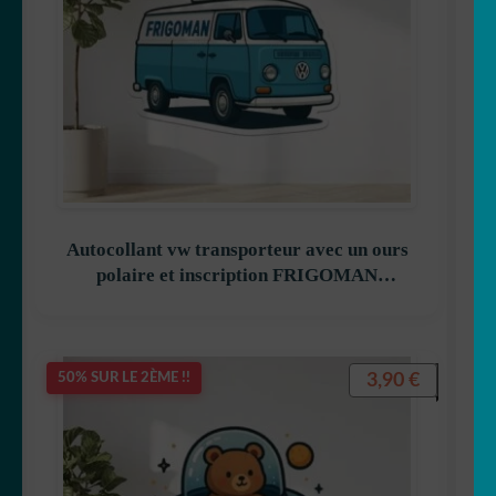
🐒 Singe
🐭 Souris
🐯 Tigre
🐢 Tortue
Autocollant vw transporteur avec un ours
polaire et inscription FRIGOMAN
🐄 Vache
décoration decostickerstore – OGLUJ8
🦓 Zebre
3,90
€
50% SUR LE 2ÈME !!
🐾 Stickers Animaux
OUVRIR
🏡 Stickers décoration maison
LE