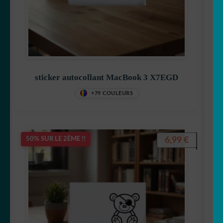
sticker autocollant MacBook 3 X7EGD
+79 COULEURS
6,99
€
50% SUR LE 2ÈME !!