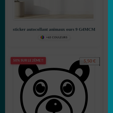
sticker autocollant animaux ours 9 G4MCM
+63 COULEURS
5,50
€
50% SUR LE 2ÈME !!