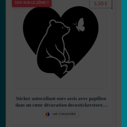
5,50
€
50% SUR LE 2ÈME !!
Sticker autocollant ours assis avec papillon
dans un cœur décoration decostickerstore –
EKH6DP
+63 COULEURS