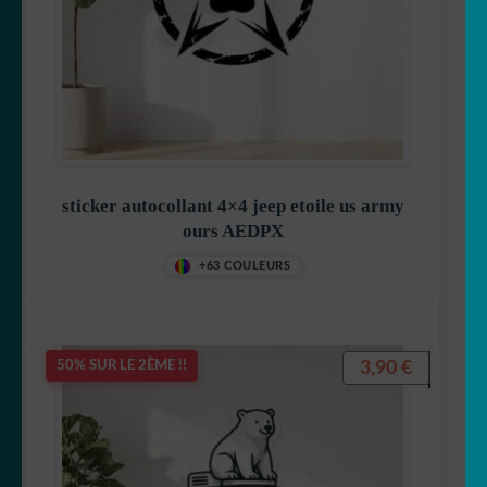
🎣 Poisson/pêche
🦋 Papillon
🐼 Panda
🐣 Poule
sticker autocollant 4×4 jeep etoile us army
ours AEDPX
🐁 Rat
+63 COULEURS
🦝 Racoon
3,90
€
50% SUR LE 2ÈME !!
🦊 Renard
🦈 Requin
🦂 Scorpion