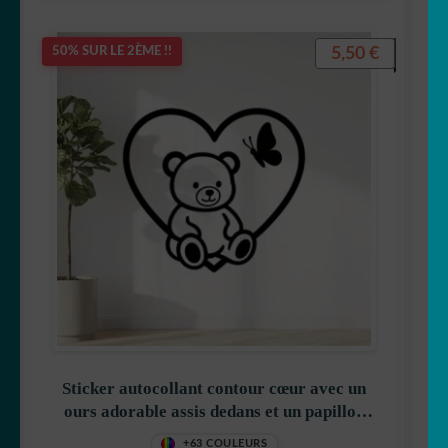
5,50
€
50% SUR LE 2ÈME !!
Sticker autocollant contour cœur avec un
ours adorable assis dedans et un papillon
mignon décoration decostickerstore –
+63 COULEURS