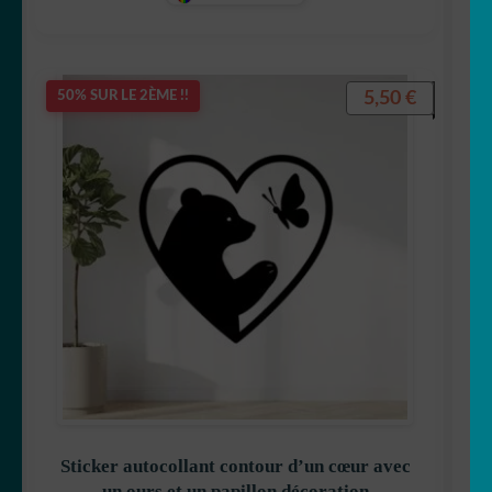
JSXVE7
5,50
€
50% SUR LE 2ÈME !!
Sticker autocollant contour d’un cœur avec
un ours et un papillon décoration