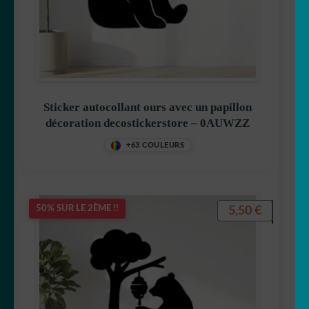
Sticker autocollant ours avec un papillon
décoration decostickerstore – 0AUWZZ
+63 COULEURS
5,50
€
50% SUR LE 2ÈME !!