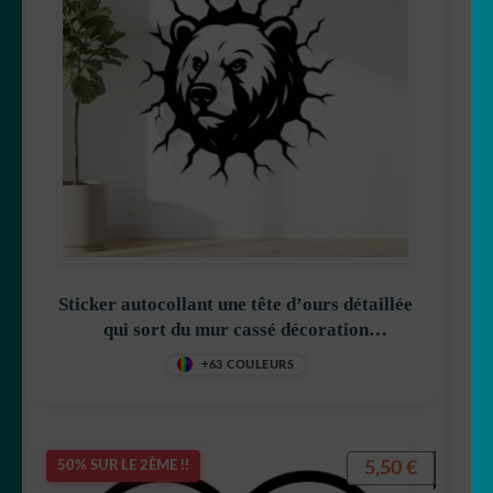
Sticker autocollant une tête d’ours détaillée
qui sort du mur cassé décoration
decostickerstore – QNDB0Q
+63 COULEURS
5,50
€
50% SUR LE 2ÈME !!