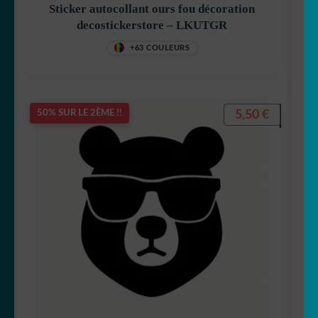
Sticker autocollant ours fou décoration
decostickerstore – LKUTGR
+63 COULEURS
5,50
€
50% SUR LE 2ÈME !!