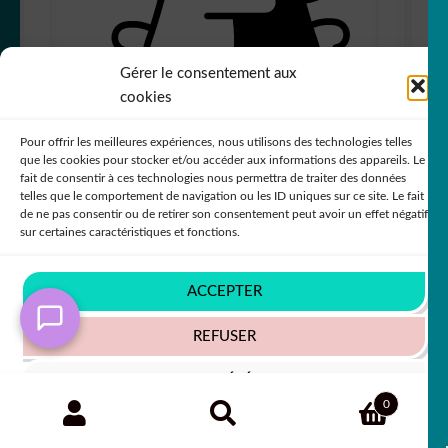
Gérer le consentement aux
cookies
sticker autocollant animaux ours 7 VJODI
Pour offrir les meilleures expériences, nous utilisons des technologies telles
que les cookies pour stocker et/ou accéder aux informations des appareils. Le
+63 COULEURS
fait de consentir à ces technologies nous permettra de traiter des données
telles que le comportement de navigation ou les ID uniques sur ce site. Le fait
de ne pas consentir ou de retirer son consentement peut avoir un effet négatif
sur certaines caractéristiques et fonctions.
5,50
€
50% SUR LE 2ÈME !!
ACCEPTER
REFUSER
VOIR LES PRÉFÉRENCES
Recherche
RECHERCHE
0
pour :
Politique de cookies
Politique de confidentialité