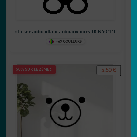
sticker autocollant animaux ours 10 KYCTT
+63 COULEURS
5,50
€
50% SUR LE 2ÈME !!