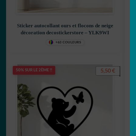
Sticker autocollant ours et flocons de neige
décoration decostickerstore – YLK9WI
+63 COULEURS
5,50
€
50% SUR LE 2ÈME !!