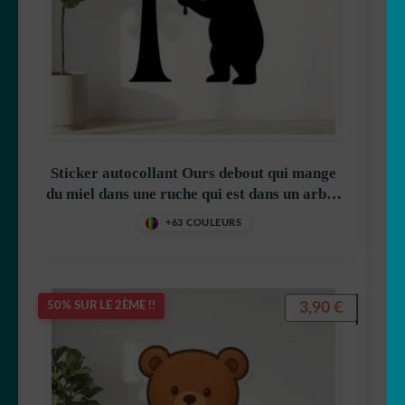
Sticker autocollant Ours debout qui mange
du miel dans une ruche qui est dans un arbre
décoration decostickerstore – VQWQPB
+63 COULEURS
3,90
€
50% SUR LE 2ÈME !!