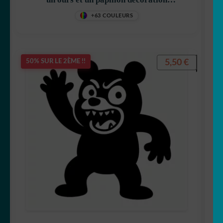
decostickerstore – ZGNVD7
+63 COULEURS
5,50
€
50% SUR LE 2ÈME !!