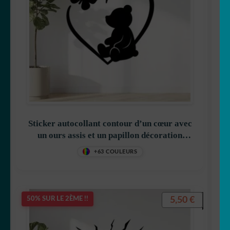
Sticker autocollant contour d’un cœur avec
un ours assis et un papillon décoration
decostickerstore – N1DSPM
+63 COULEURS
5,50
€
50% SUR LE 2ÈME !!