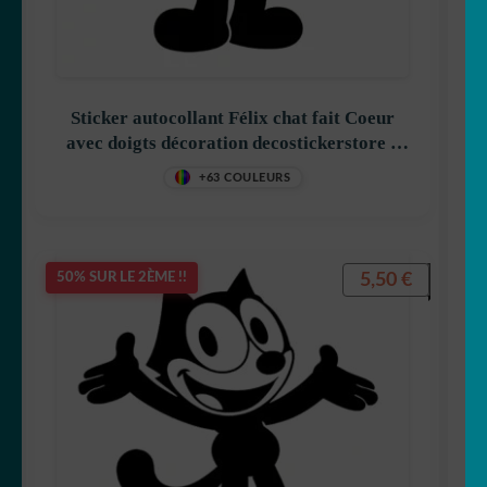
Félix le chat
Sticker autocollant Félix chat fait Coeur
avec doigts décoration decostickerstore –
BRADCS
+63 COULEURS
Garfield
5,50
€
50% SUR LE 2ÈME !!
Gaston Lagaffe