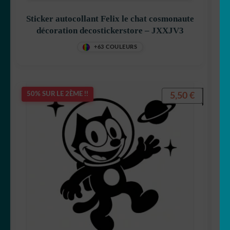
Sticker autocollant Felix le chat cosmonaute
décoration decostickerstore – JXXJV3
+63 COULEURS
Betty Boop
5,50
€
50% SUR LE 2ÈME !!
Bluey
Bob l’éponge
Calimero