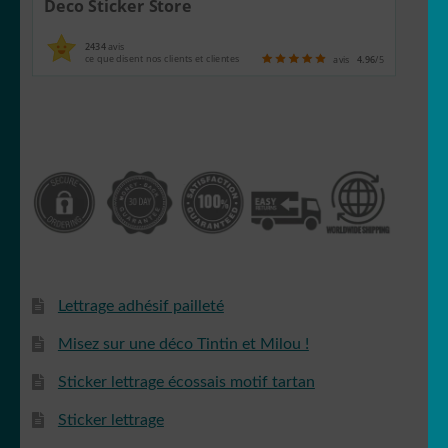
Deco Sticker Store
2434
avis
ce que disent nos clients et clientes
avis
4.96
/5
Maya l’abeille
Mickey
Minnie
Lettrage adhésif pailleté
Misez sur une déco Tintin et Milou !
Sticker lettrage écossais motif tartan
One Peace
Sticker lettrage