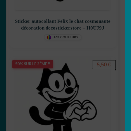
Sticker autocollant Felix le chat cosmonaute
décoration decostickerstore – H0UJ9J
Captain America
+63 COULEURS
Disney
5,50
€
50% SUR LE 2ÈME !!
Dora
Dragon Ball