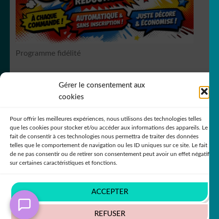
Spiderman
Programme fidélité
Tic et Tac
Gérer le consentement aux
RCS Bergerac SIREN 751
149535
cookies
Pour offrir les meilleures expériences, nous utilisons des technologies telles
Tintin
que les cookies pour stocker et/ou accéder aux informations des appareils. Le
fait de consentir à ces technologies nous permettra de traiter des données
telles que le comportement de navigation ou les ID uniques sur ce site. Le fait
de ne pas consentir ou de retirer son consentement peut avoir un effet négatif
© DecoStickerStore 2026
sur certaines caractéristiques et fonctions.
Politique de confidentialité
Built with
WooCommerce
.
Titeuf
ACCEPTER
REFUSER