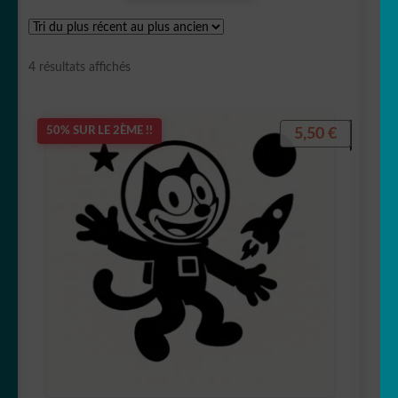
Astronaute
Trié
4 résultats affichés
du
plus
récent
5,50
€
50% SUR LE 2ÈME !!
Babar
au
plus
ancien
Barbapapa
Barbie
Batman