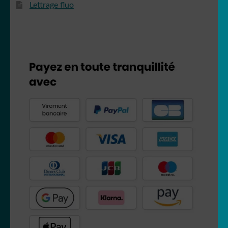
Lettrage fluo
Pikachu
Pirates
Tchoupi
pokemon