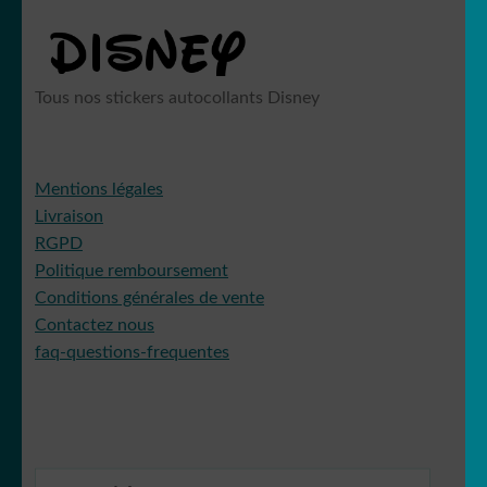
plus
ancien
Les Minions
Tous nos stickers autocollants Disney
Stitch
Mentions légales
Livraison
RGPD
Politique remboursement
Mangas
Conditions générales de vente
Contactez nous
faq-questions-frequentes
Mario Bross