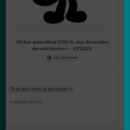
Goldorak
Hello Kitty
Sticker autocollant Félix le chat décoration
decostickerstore – GPZBZE
+63 COULEURS
Iron Man
Trié
4 résultats affichés
Jack
du
plus
récent
au