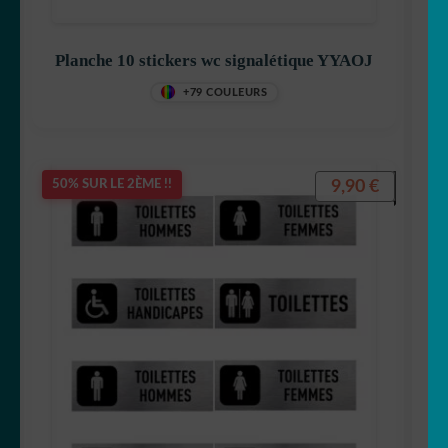
Planche 10 stickers wc signalétique YYAOJ
+79 COULEURS
9,90
€
50% SUR LE 2ÈME !!