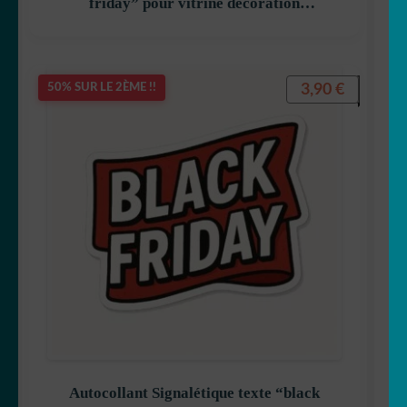
friday” pour vitrine décoration
decostickerstore – 4YRXW0
3,90
€
50% SUR LE 2ÈME !!
Autocollant Signalétique texte “black