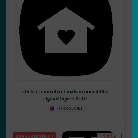
sticker autocollant maison immobilier
signalétique L5LBL
+63 COULEURS
5,50
€
50% SUR LE 2ÈME !!