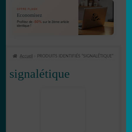
OUVRIR
🛞 Véhicules
OFFRE FLASH
LE
Economisez
MENU
OUVRIR
🐾 Stickers Animaux
-50%
Profitez de
sur le 2ème article
ENFANT
identique !
LE
MENU
OUVRIR
🏡 Stickers décoration maison
ENFANT
LE
MENU
OUVRIR
🛠 Métiers
ENFANT
Accueil
PRODUITS IDENTIFIÉS “SIGNALÉTIQUE”
LE
MENU
💈Barbier/coiffeur
signalétique
ENFANT
🥐Boulangerie/Pâtisserie
OUVRIR
🍲 nourriture
LE
MENU
🐮 Boucher
ENFANT
🪴 Jardinier/Paysagiste