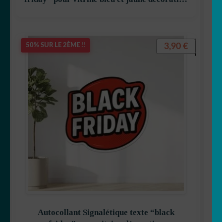
decostickerstore – AIYETY
3,90
€
50% SUR LE 2ÈME !!
Autocollant Signalétique texte “black