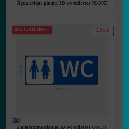
Signalétique plaque 3D wc toilettes NK39E
5,90
€
50% SUR LE 2ÈME !!
Signalétique plaque 3D wc toilettes Q0U7J