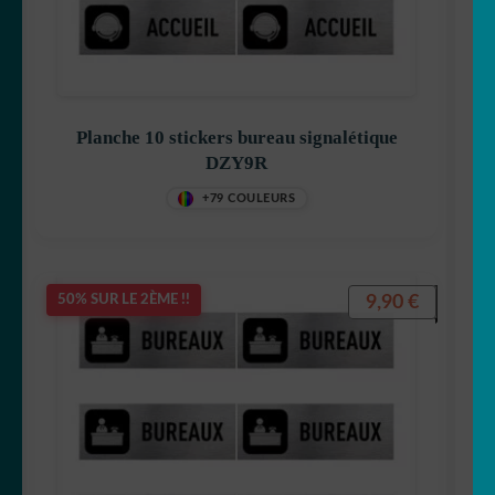
Planche 10 stickers bureau signalétique
DZY9R
+79 COULEURS
9,90
€
50% SUR LE 2ÈME !!