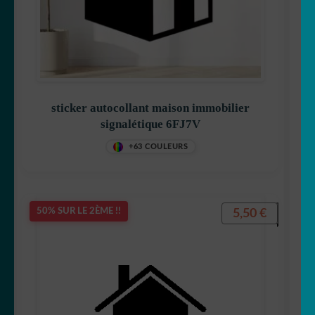
🧟‍♀️ Halloween
Stickers imprimés
🇫🇷 france
sticker autocollant maison immobilier
signalétique 6FJ7V
🇯🇵 japon
+63 COULEURS
🗻 montagne
5,50
€
50% SUR LE 2ÈME !!
Origami
Pour vos fenêtres
❤️St Valentin