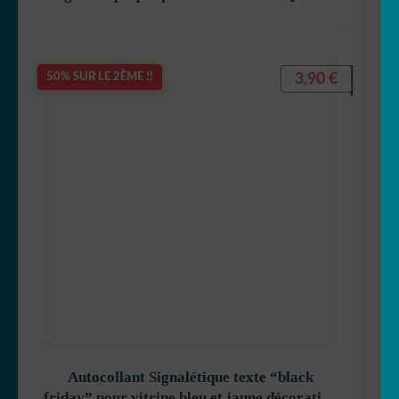
3,90
€
50% SUR LE 2ÈME !!
Autocollant Signalétique texte “black
friday” pour vitrine bleu et jaune décoration