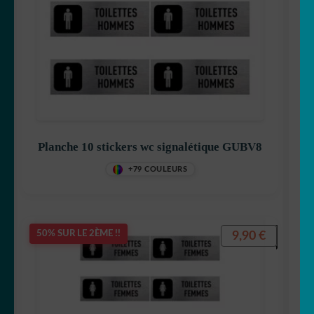
Planche 10 stickers wc signalétique GUBV8
+79 COULEURS
9,90
€
50% SUR LE 2ÈME !!