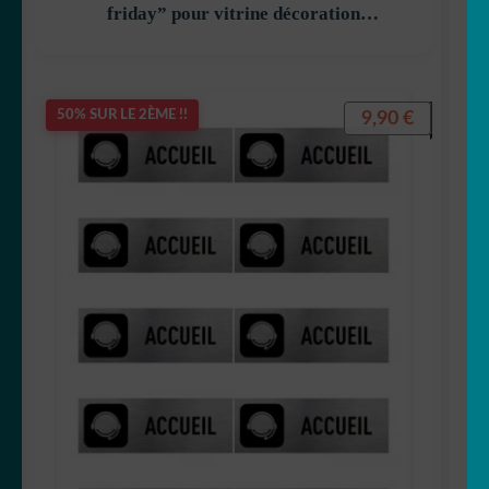
friday” pour vitrine décoration
decostickerstore – PZLR4A
9,90
€
50% SUR LE 2ÈME !!