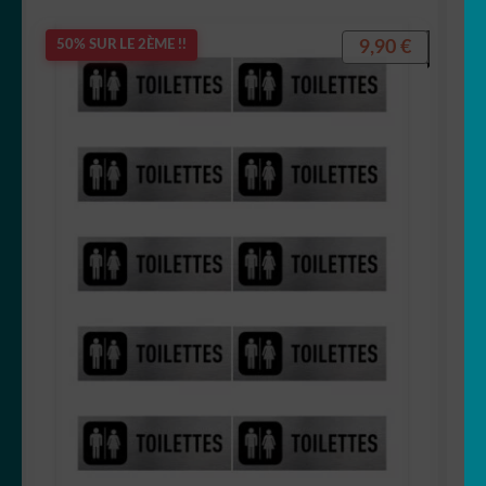
9,90
€
50% SUR LE 2ÈME !!