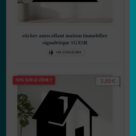
MENU
bob
ENFANT
🧽Buanderie
sticker autocollant maison immobilier
🤩 Célébrité
signalétique 1GXSR
🖋 citations
+63 COULEURS
🍽 Cuisine
5,50
€
50% SUR LE 2ÈME !!
🛁 Salle de bain
🚽 WC
👀 Disney
💐 Fleurs & Végétaux