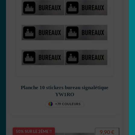
Planche 10 stickers bureau signalétique
YW1RO
+79 COULEURS
9,90
€
50% SUR LE 2ÈME !!