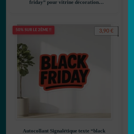
friday” pour vitrine décoration
decostickerstore – JPGH0T
3,90
€
50% SUR LE 2ÈME !!
Autocollant Signalétique texte “black