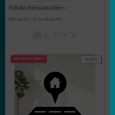
🧺 Laverie
Trié
Affichage de 1–20 sur 68 résultats
🩺 Médical
du
plus
1
2
3
4
récent
🚒 Pompier
au
plus
🍽 Restaurant
ancien
5,50
€
50% SUR LE 2ÈME !!
🚫 Signalétique
🌋 Spéléologie/Mineur
🔴 Gommettes
OUVRIR
⌨️ Stickers Apple/PC
LE