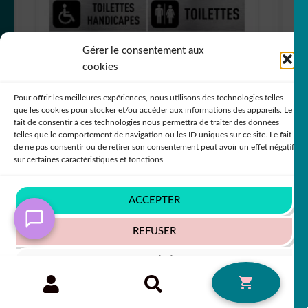
Gérer le consentement aux
cookies
Pour offrir les meilleures expériences, nous utilisons des technologies telles
que les cookies pour stocker et/ou accéder aux informations des appareils. Le
fait de consentir à ces technologies nous permettra de traiter des données
telles que le comportement de navigation ou les ID uniques sur ce site. Le fait
Planche 10 stickers wc signalétique BQTB0
de ne pas consentir ou de retirer son consentement peut avoir un effet négatif
sur certaines caractéristiques et fonctions.
+79 COULEURS
ACCEPTER
5,50
€
50% SUR LE 2ÈME !!
REFUSER
VOIR LES PRÉFÉRENCES
Recherche
RECHERCHE
0
pour :
Politique de cookies
Politique de confidentialité