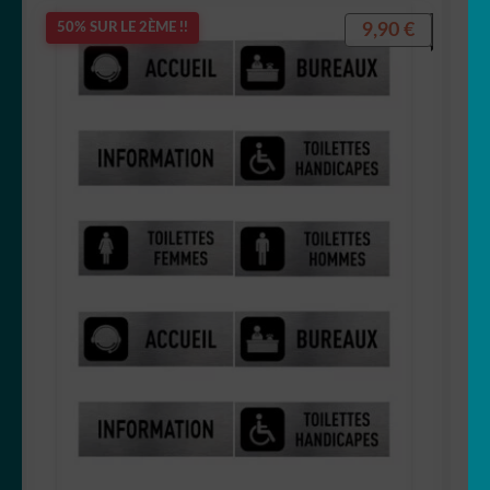
9,90
€
50% SUR LE 2ÈME !!