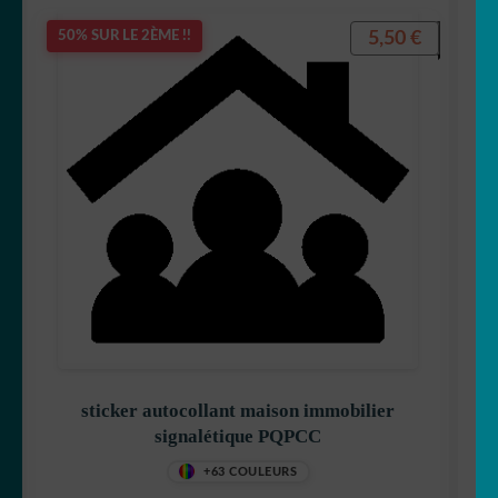
5,50
€
50% SUR LE 2ÈME !!
sticker autocollant maison immobilier
signalétique PQPCC
+63 COULEURS