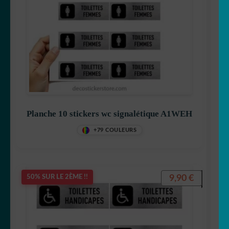
Planche 10 stickers wc signalétique A1WEH
+79 COULEURS
9,90
€
50% SUR LE 2ÈME !!