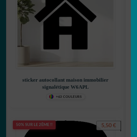
sticker autocollant maison immobilier
signalétique W6APL
+63 COULEURS
5,50
€
50% SUR LE 2ÈME !!