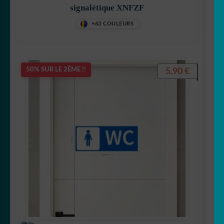
signalétique XNFZF
+63 COULEURS
5,90
€
50% SUR LE 2ÈME !!