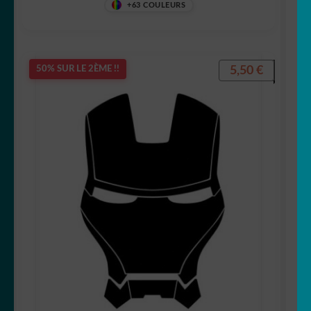
+63 COULEURS
Maya l’abeille
5,50
€
50% SUR LE 2ÈME !!
Mickey
Minnie
One Peace