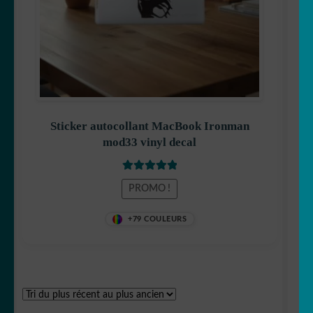
Totoro
Winnie
Sticker autocollant MacBook Ironman
mod33 vinyl decal
Note
5
sur 5
PROMO !
reine des neiges
+79 COULEURS
Schtroumps