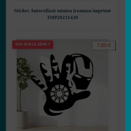
Sticker Autocollant minion ironman imprimé
IMP20231420
Betty Boop
7,80
€
50% SUR LE 2ÈME !!
Bluey
Bob l’éponge
Calimero