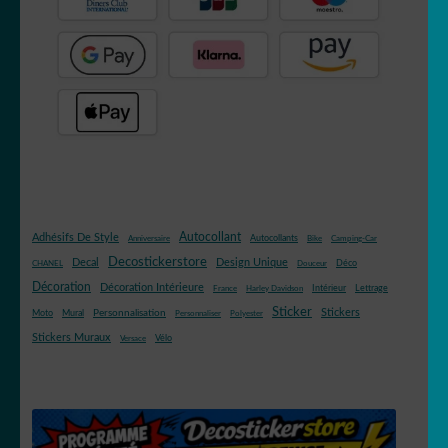
Autocollant
Adhésifs De Style
Autocollants
Anniversaire
Bike
Camping-Car
Decostickerstore
Decal
Design Unique
Déco
CHANEL
Douceur
Décoration
Décoration Intérieure
Intérieur
Lettrage
France
Harley Davidson
Sticker
Stickers
Mural
Personnalisation
Moto
Personnaliser
Polyester
Stickers Muraux
Vélo
Versace