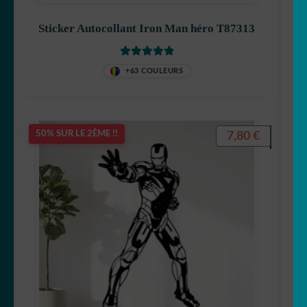
Sticker Autocollant Iron Man héro T87313
Note
5
sur 5
+63 COULEURS
Captain America
Disney
7,80
€
50% SUR LE 2ÈME !!
Dora
Dragon Ball