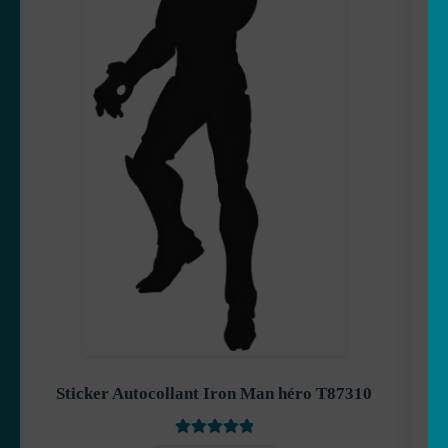
Les Minions
Stitch
Mangas
Mario Bross
Sticker Autocollant Iron Man héro T87310
Note
5
sur 5