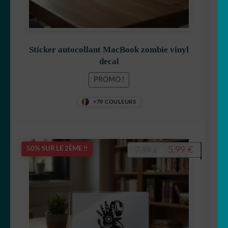
Spiderman
Sticker autocollant MacBook zombie vinyl
decal
Tic et Tac
PROMO !
+79 COULEURS
Tintin
Le
Le
5,99
€
50% SUR LE 2ÈME !!
7,99
€
prix
prix
initial
actuel
était :
est :
Titeuf
7,99 €.
5,99 €.