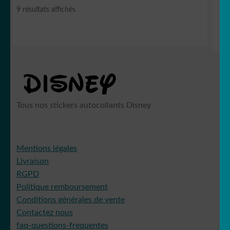
Trié
9 résultats affichés
du
plus
Shrek
récent
au
plus
ancien
Shezow
Tous nos stickers autocollants Disney
Mentions légales
Livraison
Albator
RGPD
Politique remboursement
Conditions générales de vente
Contactez nous
faq-questions-frequentes
Princesses