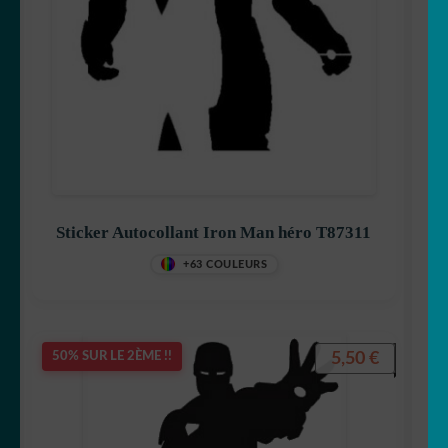
Goldorak
Hello Kitty
Sticker Autocollant Iron Man héro T87311
Iron Man
+63 COULEURS
5,50
€
50% SUR LE 2ÈME !!
Jack