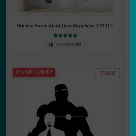
Sticker Autocollant Iron Man héro T87312
Félix le chat
Note
5
sur 5
+63 COULEURS
Garfield
7,80
€
50% SUR LE 2ÈME !!
Gaston Lagaffe