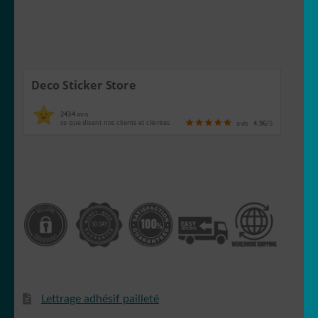
Générateur de sticker
☕ Mugs
Deco Sticker Store
Fait au Japon 🇯🇵
2434
avis
ce que disent nos clients et clientes
avis
4.96
/5
OUVRIR
Votre espace
LE
MENU
ENFANT
Lettrage adhésif pailleté