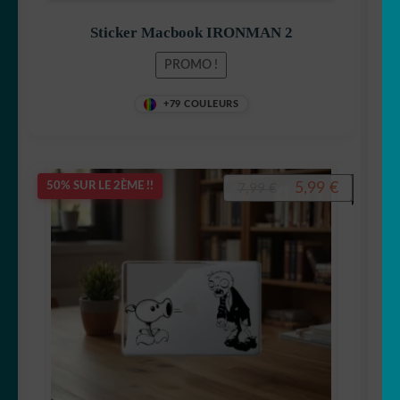
Sticker Macbook IRONMAN 2
PROMO !
Simpson
+79 COULEURS
Le
Le
5,99
€
50% SUR LE 2ÈME !!
7,99
€
Snoopy
prix
prix
initial
actuel
était :
est :
7,99 €.
5,99 €.
Starwars