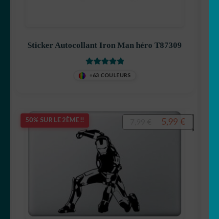
Pikachu
Sticker Autocollant Iron Man héro T87309
Note
5
sur 5
+63 COULEURS
Pirates
Le
Le
5,99
€
50% SUR LE 2ÈME !!
7,99
€
prix
prix
initial
actuel
Tchoupi
était :
est :
7,99 €.
5,99 €.
pokemon