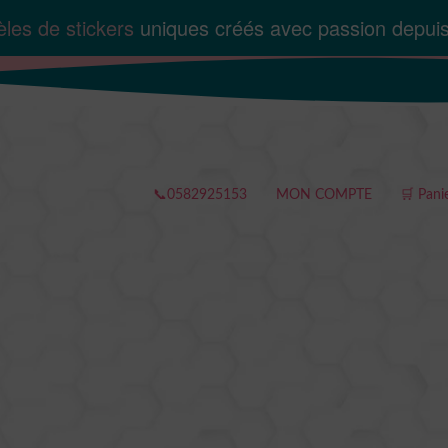
les de stickers
uniques créés avec passion depui
📞0582925153
MON COMPTE
🛒 Pani