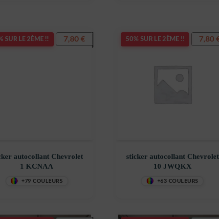
7,80
€
7,80
 SUR LE 2ÈME !!
50% SUR LE 2ÈME !!
cker autocollant Chevrolet
sticker autocollant Chevrolet
1 KCNAA
10 JWQKX
+79 COULEURS
+63 COULEURS