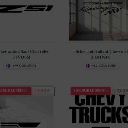
cker autocollant Chevrolet
sticker autocollant Chevrolet
3 IVOSM
2 QHWF8
+79 COULEURS
+63 COULEURS
Le
Le
15,90
€
7,80
19,90
€
 SUR LE 2ÈME !!
50% SUR LE 2ÈME !!
prix
prix
initial
actuel
était :
est :
19,90 €.
15,90 €.