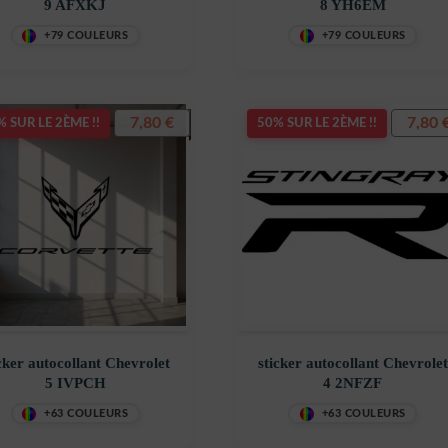
9 AFXKJ
8 YH6EM
+79 COULEURS
+79 COULEURS
7,80
€
7,80
 SUR LE 2ÈME !!
50% SUR LE 2ÈME !!
cker autocollant Chevrolet
sticker autocollant Chevrolet
5 IVPCH
4 2NFZF
+63 COULEURS
+63 COULEURS