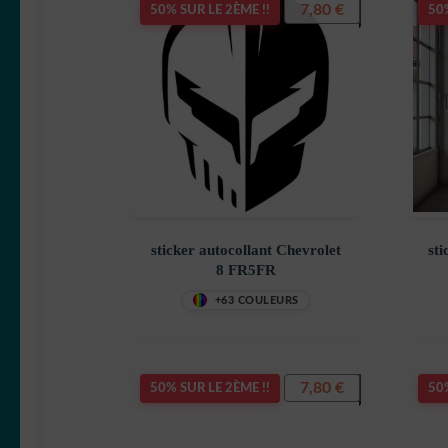
7,80
€
50% SUR LE 2ÈME !!
50%
sticker autocollant Chevrolet
sti
8 FR5FR
+63 COULEURS
7,80
€
50% SUR LE 2ÈME !!
50%