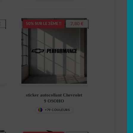
5
€
7,80
€
50% SUR LE 2ÈME !!
sticker autocollant Chevrolet
9 OSOHO
+79 COULEURS