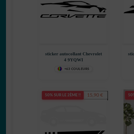
sticker autocollant Chevrolet
sti
4 9YQWI
+63 COULEURS
Le
Le
15,90
€
19,90
€
50% SUR LE 2ÈME !!
50%
prix
prix
initial
actuel
était :
est :
19,90 €.
15,90 €.