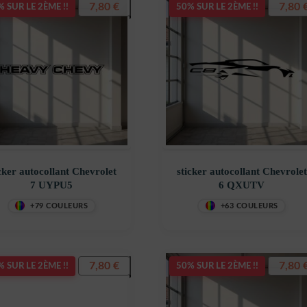
7,80
€
7,80
 SUR LE 2ÈME !!
50% SUR LE 2ÈME !!
cker autocollant Chevrolet
sticker autocollant Chevrolet
7 UYPU5
6 QXUTV
+79 COULEURS
+63 COULEURS
7,80
€
7,80
 SUR LE 2ÈME !!
50% SUR LE 2ÈME !!