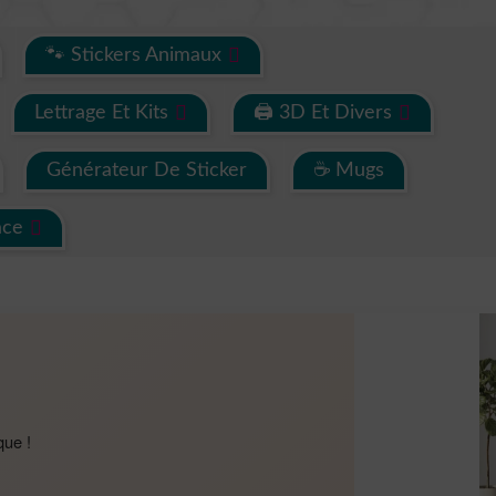
🐾 Stickers Animaux
Lettrage Et Kits
🖨 3D Et Divers
Générateur De Sticker
☕ Mugs
ace
que !