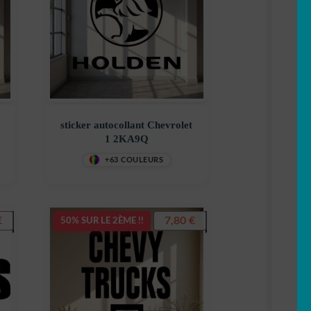
sticker autocollant Chevrolet
1 2KA9Q
+63 COULEURS
€
7,80
€
50% SUR LE 2ÈME !!