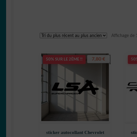
Affichage de 
7,80
€
50% SUR LE 2ÈME !!
50%
sticker autocollant Chevrolet
sti