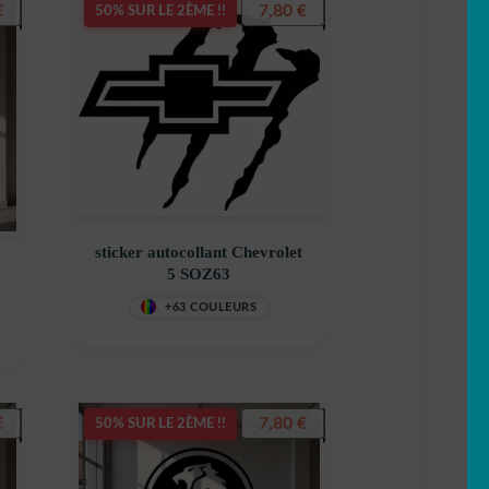
€
7,80
€
50% SUR LE 2ÈME !!
sticker autocollant Chevrolet
5 SOZ63
+63 COULEURS
€
7,80
€
50% SUR LE 2ÈME !!