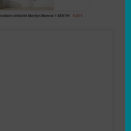
ocollant célébrité Marilyn Monroe 1 8EKYH
5,50
€