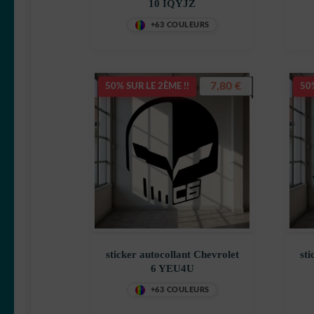
10 IQYJZ
+63 COULEURS
7,80
€
50% SUR LE 2ÈME !!
50%
sticker autocollant Chevrolet
sti
6 YEU4U
+63 COULEURS