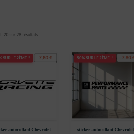
Trié
1–20 sur 28 résultats
du
plus
récent
7,80
€
7,80
 SUR LE 2ÈME !!
50% SUR LE 2ÈME !!
au
plus
ancien
cker autocollant Chevrolet
sticker autocollant Chevrolet