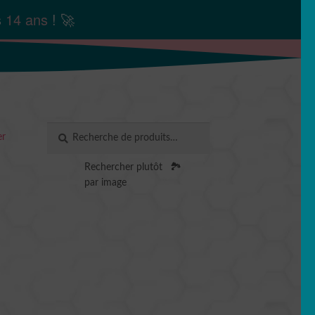
s
14 ans
! 🚀
Recherche
RECHERCHE
er
pour :
Rechercher plutôt
🏞️
par image