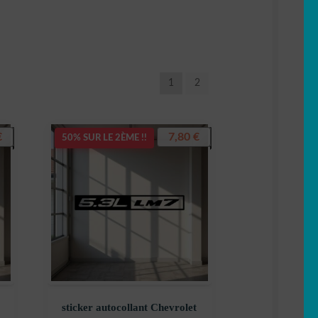
1
2
€
7,80
€
50% SUR LE 2ÈME !!
sticker autocollant Chevrolet