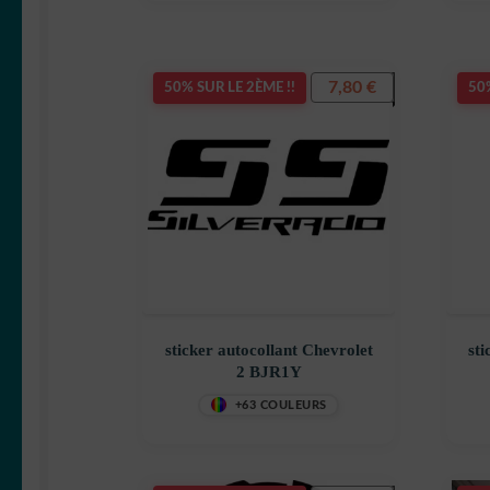
7,80
€
50% SUR LE 2ÈME !!
50%
sticker autocollant Chevrolet
sti
2 BJR1Y
+63 COULEURS