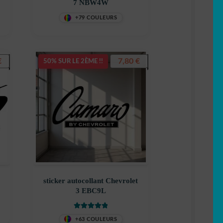
7 NBW4W
+79 COULEURS
€
7,80
€
50% SUR LE 2ÈME !!
sticker autocollant Chevrolet
3 EBC9L
Note
5.00
sur
+63 COULEURS