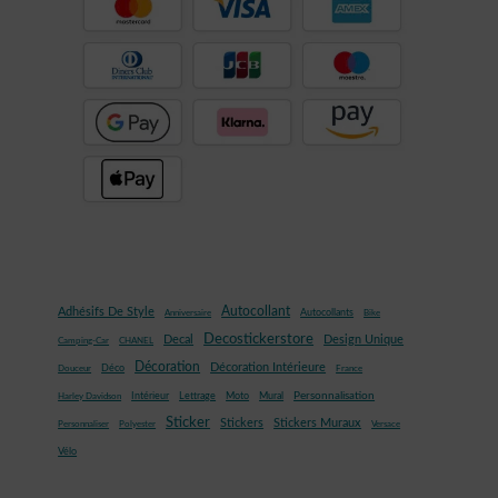
Autocollant
Adhésifs De Style
Autocollants
Anniversaire
Bike
Decostickerstore
Decal
Design Unique
Camping-Car
CHANEL
Décoration
Décoration Intérieure
Déco
Douceur
France
Mural
Personnalisation
Intérieur
Lettrage
Moto
Harley Davidson
Sticker
Stickers
Stickers Muraux
Personnaliser
Polyester
Versace
Vélo