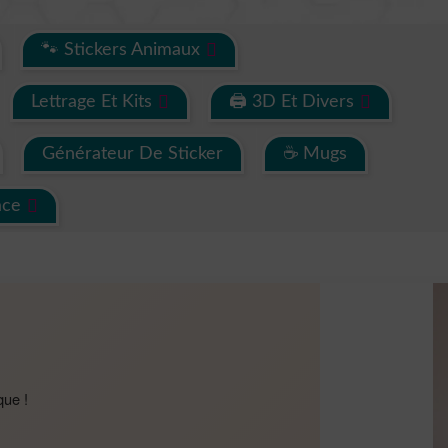
🐾 Stickers Animaux
Lettrage Et Kits
🖨 3D Et Divers
Générateur De Sticker
☕ Mugs
ace
que !