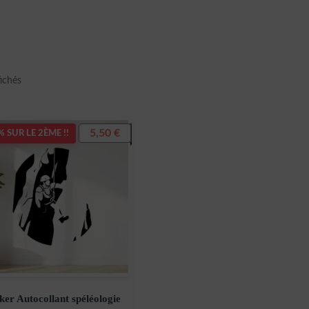
Trié
fichés
du
plus
récent
5,50
€
 SUR LE 2ÈME !!
au
plus
ancien
cker Autocollant spéléologie