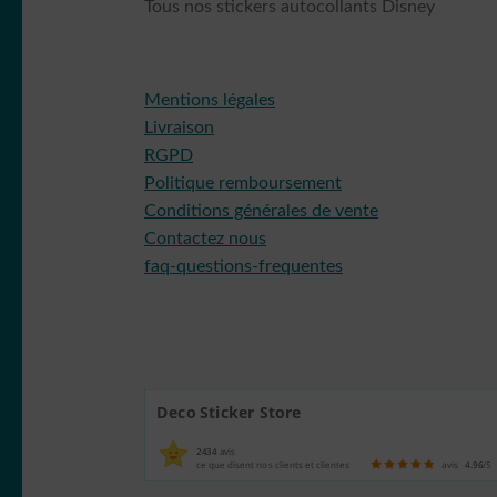
Tous nos stickers autocollants Disney
Mentions légales
Livraison
RGPD
Politique remboursement
Conditions générales de vente
Contactez nous
faq-questions-frequentes
Deco Sticker Store
2434
avis
ce que disent nos clients et clientes
avis
4.96
/5