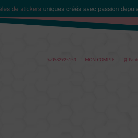
les de stickers
uniques créés avec passion depui
📞0582925153
MON COMPTE
🛒 Pani