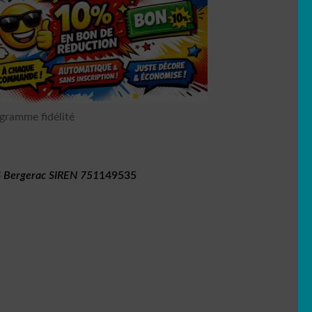
gramme fidélité
 Bergerac SIREN 751
149535