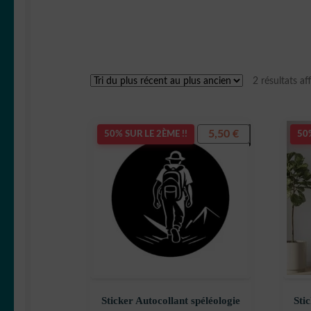
2 résultats af
5,50
€
50% SUR LE 2ÈME !!
50%
Sticker Autocollant spéléologie
Sti