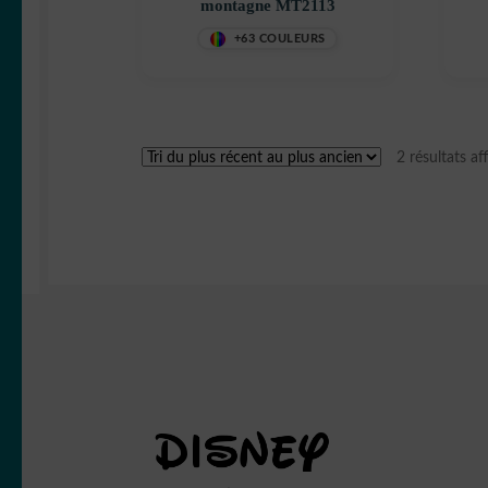
montagne MT2113
+63 COULEURS
2 résultats af