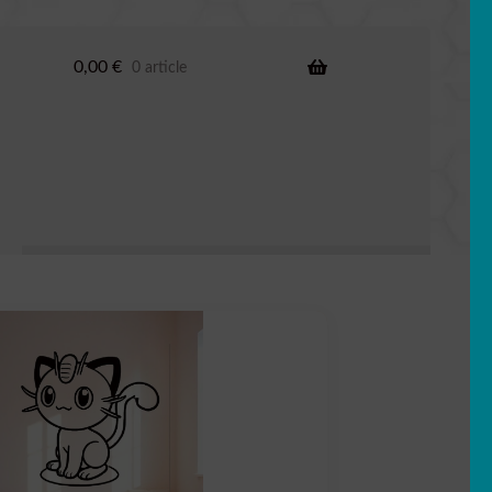
0,00
€
0 article