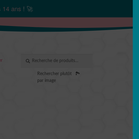
s
14 ans
! 🚀
Recherche
RECHERCHE
er
pour :
Rechercher plutôt
🏞️
par image