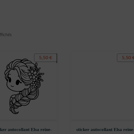
Trié
ffichés
du
plus
récent
5,50
€
5,50
au
plus
ancien
cker autocollant Elsa reine-
sticker autocollant Elsa reine