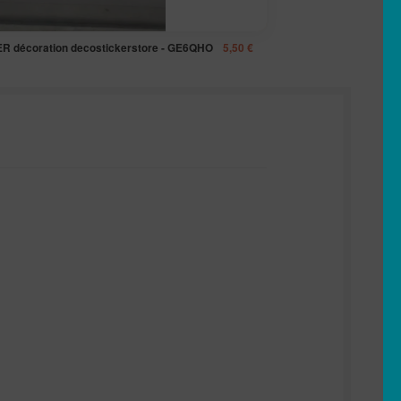
R décoration decostickerstore - GE6QHO
5,50
€