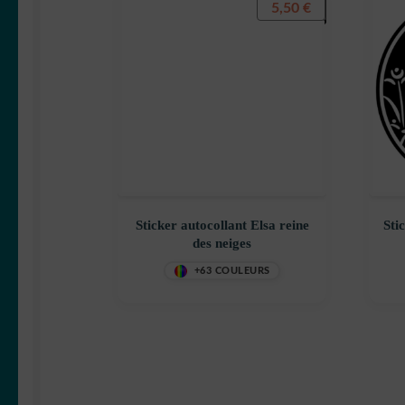
5,50
€
Sticker autocollant Elsa reine
Sti
des neiges
+63 COULEURS