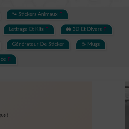
🐾 Stickers Animaux
Lettrage Et Kits
🖨 3D Et Divers
Générateur De Sticker
☕ Mugs
ace
que !