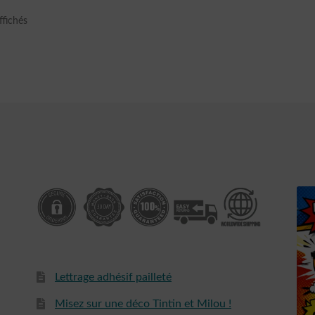
Trié
ffichés
du
plus
récent
au
plus
ancien
Lettrage adhésif pailleté
Misez sur une déco Tintin et Milou !