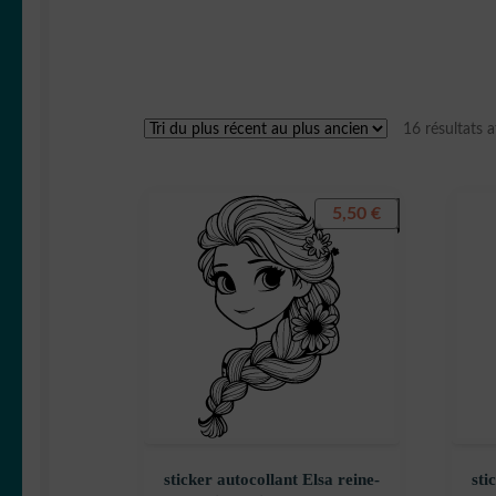
16 résultats a
5,50
€
sticker autocollant Elsa reine-
sti