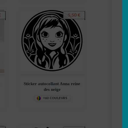
€
5,50
€
e
Sticker autocollant Anna reine
des neige
+63 COULEURS