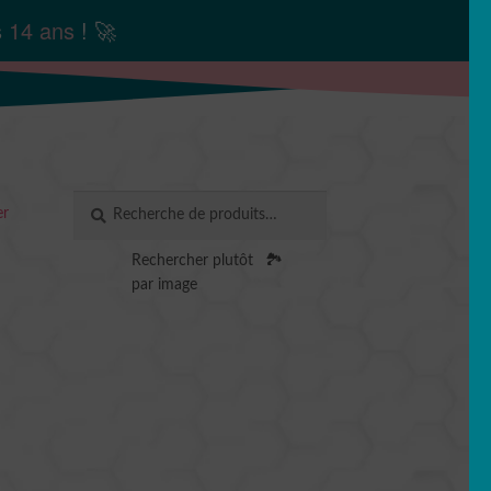
s
14 ans
! 🚀
Recherche
RECHERCHE
er
pour :
Rechercher plutôt
🏞️
par image