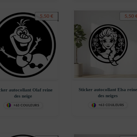
5,50
€
5,50
Sticker autocollant Elsa rein
cker autocollant Olaf reine
des neiges
des neige
+63 COULEURS
+63 COULEURS