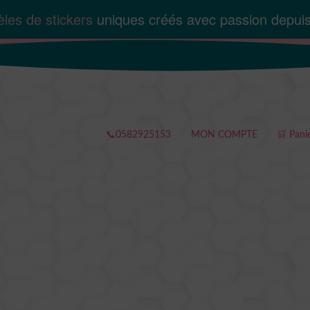
les de stickers
uniques créés avec passion depui
📞0582925153
MON COMPTE
🛒 Pani