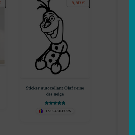
€
5,50
€
e
Sticker autocollant Olaf reine
des neige
Note
5
sur 5
+63 COULEURS