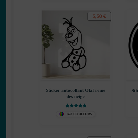
5,50
€
Sticker autocollant Olaf reine
Sti
des neige
Note
5
sur 5
+63 COULEURS