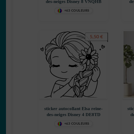
des-neiges Disney 8 VNQHB
de
+63 COULEURS
5,50
€
sticker autocollant Elsa reine-
sti
des-neiges Disney 4 DE8TD
d
+63 COULEURS