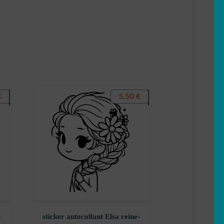
€
5,50
€
-
sticker autocollant Elsa reine-