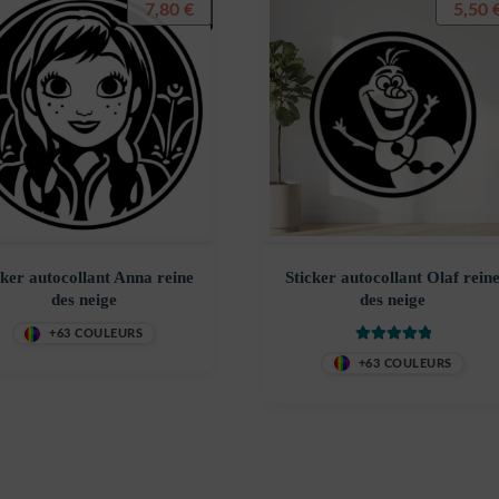
7,80
€
5,50
cker autocollant Anna reine
Sticker autocollant Olaf rein
des neige
des neige
+63 COULEURS
Note
5.00
sur
+63 COULEURS
5