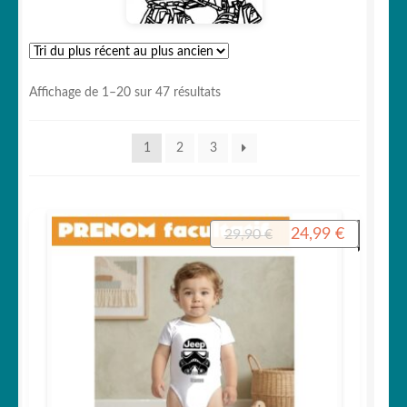
Votre espace
Trié
Affichage de 1–20 sur 47 résultats
du
plus
1
2
3
récent
au
plus
ancien
Le
Le
24,99
€
29,90
€
prix
prix
initial
actuel
était :
est :
29,90 €.
24,99 €.