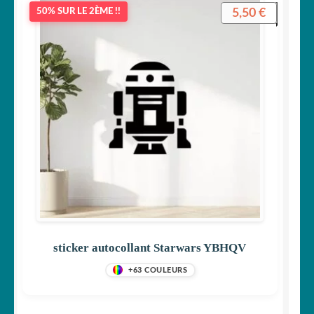
5,50
€
50% SUR LE 2ÈME !!
sticker autocollant Starwars YBHQV
+63 COULEURS