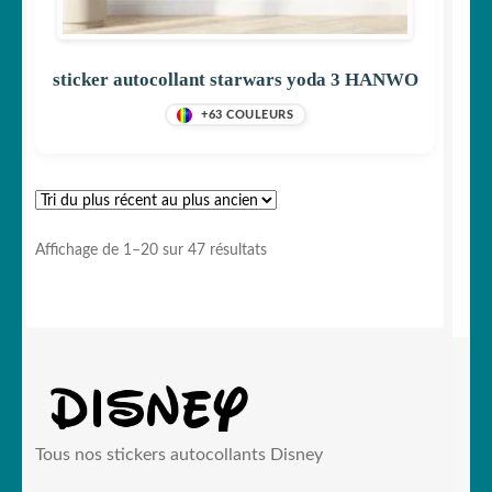
sticker autocollant starwars yoda 3 HANWO
+63 COULEURS
Trié
Affichage de 1–20 sur 47 résultats
du
plus
récent
au
plus
ancien
Tous nos stickers autocollants Disney