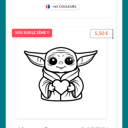
Note
5
sur 5
+63 COULEURS
5,50
€
50% SUR LE 2ÈME !!