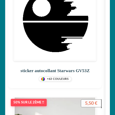
sticker autocollant Starwars GV53Z
+63 COULEURS
5,50
€
50% SUR LE 2ÈME !!