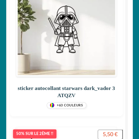
sticker autocollant starwars dark_vador 3
ATQZV
+63 COULEURS
5,50
€
50% SUR LE 2ÈME !!