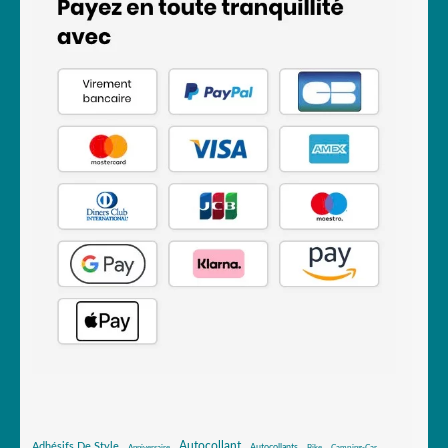
Autocollant
Adhésifs De Style
Autocollants