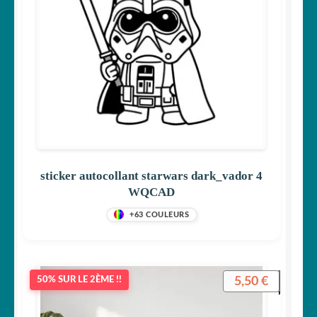
sticker autocollant starwars dark_vador 4
WQCAD
+63 COULEURS
5,50
€
50% SUR LE 2ÈME !!