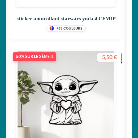
sticker autocollant starwars yoda 4 CFMIP
+63 COULEURS
5,50
€
50% SUR LE 2ÈME !!