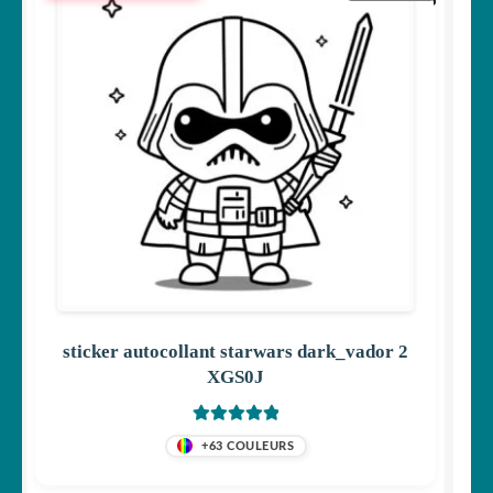
sticker autocollant starwars dark_vador 2
XGS0J
Note
5
sur 5
+63 COULEURS