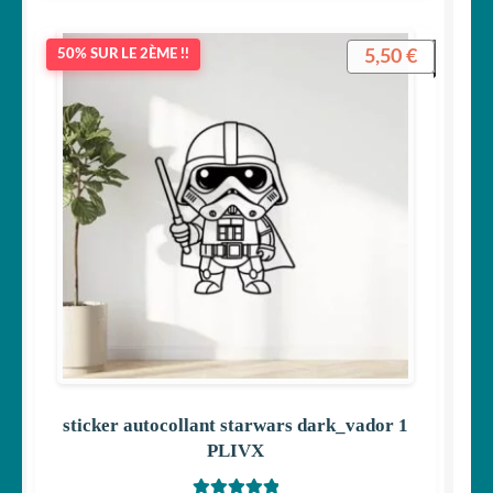
5,50
€
50% SUR LE 2ÈME !!
sticker autocollant starwars dark_vador 1
PLIVX