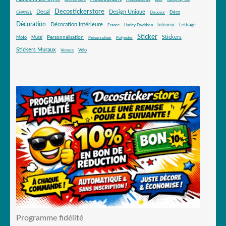
Anniversaire
Bike
Camping-Car
Decostickerstore
Decal
Design Unique
Déco
CHANEL
Douceur
Décoration
Décoration Intérieure
Intérieur
Lettrage
France
Harley Davidson
Sticker
Stickers
Mural
Personnalisation
Moto
Personnaliser
Polyester
Stickers Muraux
Vélo
Versace
Programme fidélité