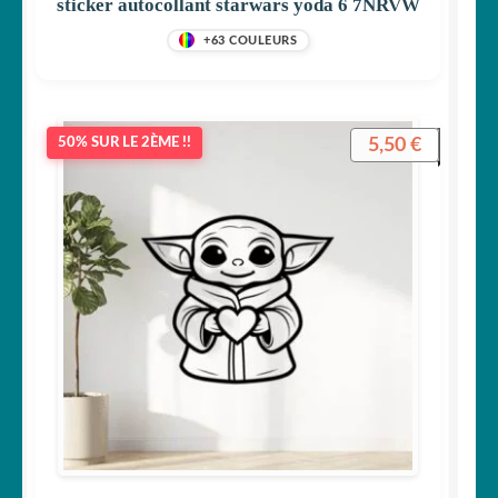
sticker autocollant starwars yoda 6 7NRVW
+63 COULEURS
5,50
€
50% SUR LE 2ÈME !!