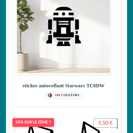
sticker autocollant Starwars TC8DW
+63 COULEURS
5,50
€
50% SUR LE 2ÈME !!