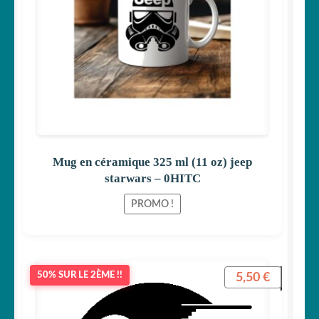
19,90 €.
15,99 €.
Mug en céramique 325 ml (11 oz) jeep
starwars – 0HITC
PROMO !
5,50
€
50% SUR LE 2ÈME !!