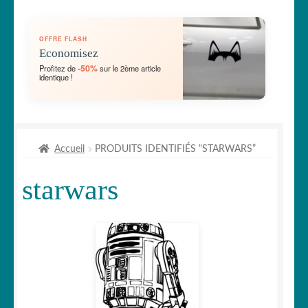
🛞 Véhicules
OFFRE FLASH
🐾 Stickers Animaux
Economisez
-50%
Profitez de
sur le 2ème article
identique !
🏡 Stickers décoration maison
Lettrage et kits
Accueil
PRODUITS IDENTIFIÉS “STARWARS”
🖨 3D et divers
starwars
🐣 Décoration chambre Enfants
Générateur de sticker
☕ Mugs
Fait au Japon 🇯🇵