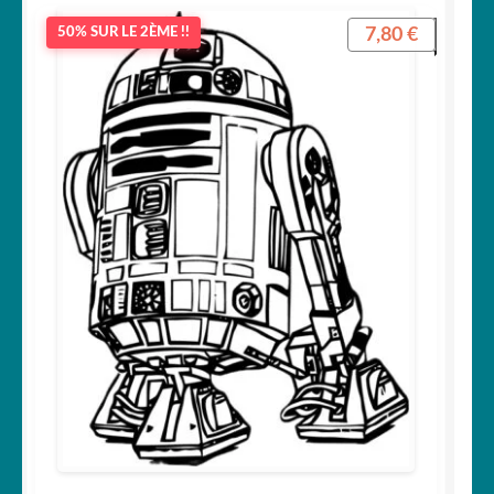
7,80
€
50% SUR LE 2ÈME !!