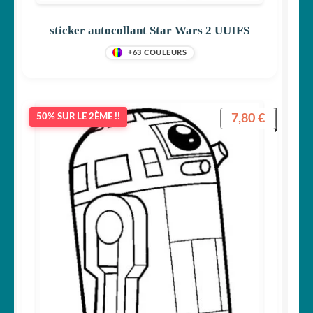
sticker autocollant Star Wars 2 UUIFS
+63 COULEURS
7,80
€
50% SUR LE 2ÈME !!