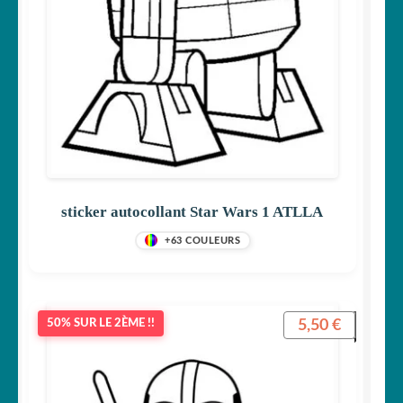
sticker autocollant Star Wars 1 ATLLA
+63 COULEURS
5,50
€
50% SUR LE 2ÈME !!