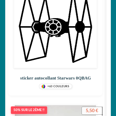
sticker autocollant Starwars 0QBAG
+63 COULEURS
5,50
€
50% SUR LE 2ÈME !!