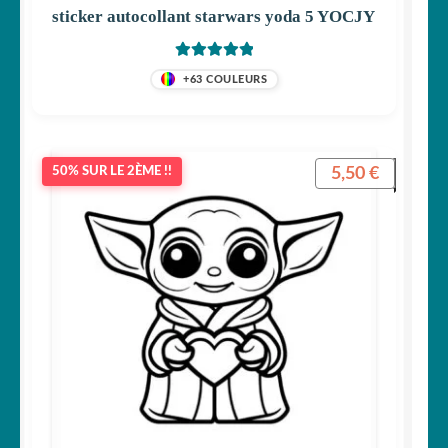
sticker autocollant starwars yoda 5 YOCJY
Note
5
sur 5
+63 COULEURS
5,50
€
50% SUR LE 2ÈME !!