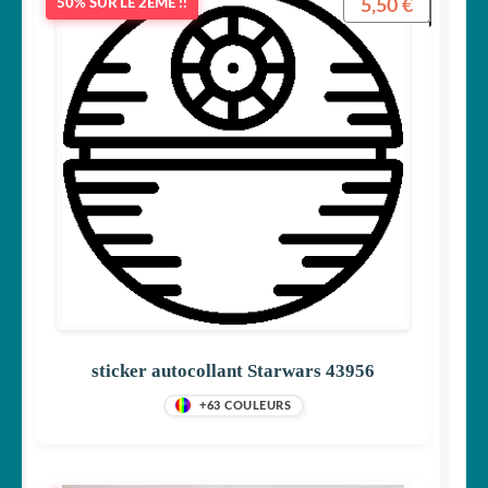
5,50
€
50% SUR LE 2ÈME !!
sticker autocollant Starwars 43956
+63 COULEURS