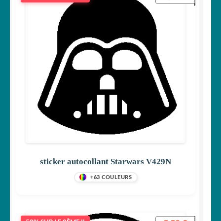
sticker autocollant Starwars V429N
+63 COULEURS