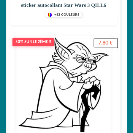
sticker autocollant Star Wars 3 QILL6
+63 COULEURS
7,80
€
50% SUR LE 2ÈME !!