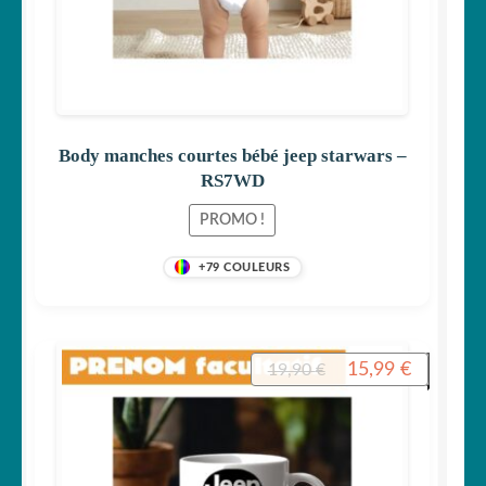
Body manches courtes bébé jeep starwars –
RS7WD
PROMO !
+79 COULEURS
Le
Le
15,99
€
19,90
€
prix
prix
initial
actuel
était :
est :