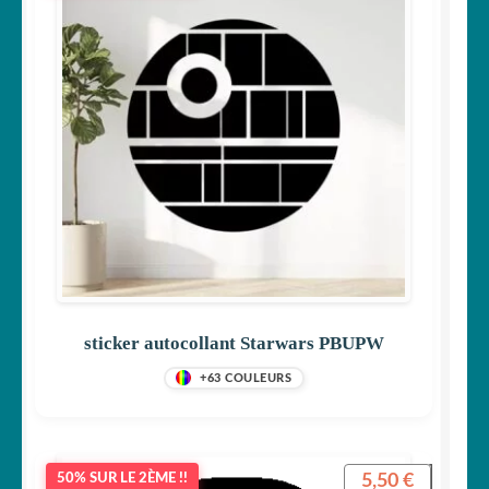
sticker autocollant Starwars PBUPW
+63 COULEURS
5,50
€
50% SUR LE 2ÈME !!