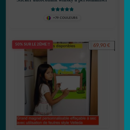
Note
5.00
sur
+79 COULEURS
5
69,90
€
50% SUR LE 2ÈME !!