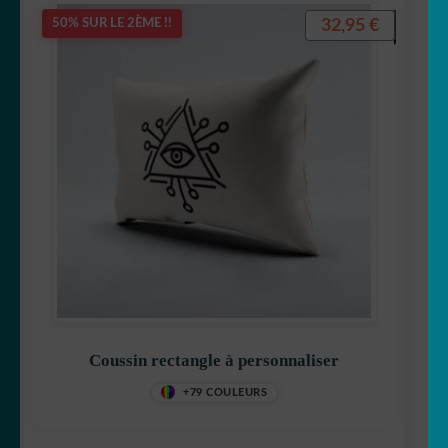
32,95
€
50% SUR LE 2ÈME !!
Coussin rectangle à personnaliser
+79 COULEURS