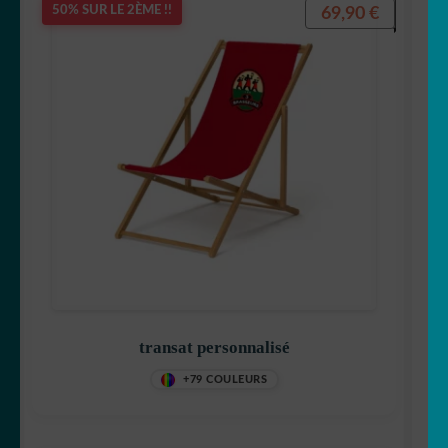
69,90
€
50% SUR LE 2ÈME !!
transat personnalisé
+79 COULEURS