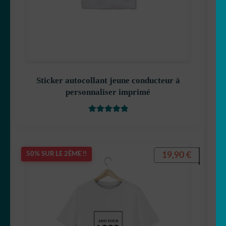
Sticker autocollant jeune conducteur à
personnaliser imprimé
Note
5.00
sur
5
19,90
€
50% SUR LE 2ÈME !!