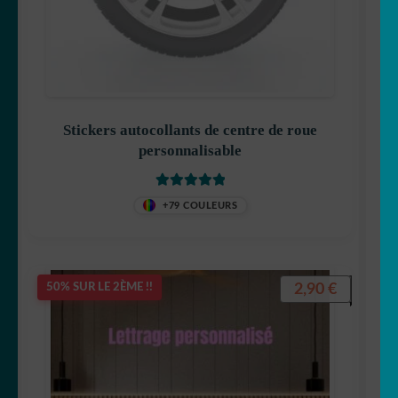
Stickers autocollants de centre de roue
personnalisable
Note
5
sur 5
+79 COULEURS
2,90
€
50% SUR LE 2ÈME !!