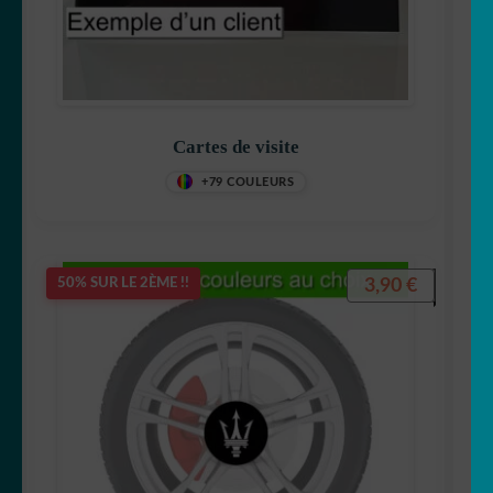
Cartes de visite
+79 COULEURS
3,90
€
50% SUR LE 2ÈME !!