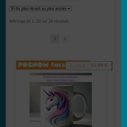
OUVRIR
Votre espace
LE
Trié
Affichage de 1–20 sur 24 résultats
MENU
du
ENFANT
plus
1
2
récent
au
plus
ancien
Le
Le
19,99
€
22,90
€
prix
prix
initial
actuel
était :
est :
22,90 €.
19,99 €.