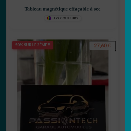
Tableau magnétique effaçable à sec
+79 COULEURS
27,60
€
50% SUR LE 2ÈME !!