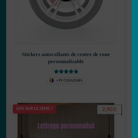
Stickers autocollants de centre de roue
personnalisable
Note
5
sur 5
+79 COULEURS
2,90
€
50% SUR LE 2ÈME !!