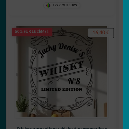
+79 COULEURS
16,40
€
50% SUR LE 2ÈME !!
Sticker autocollant whisky à personnaliser