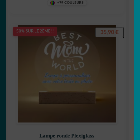
+79 COULEURS
35,90
€
50% SUR LE 2ÈME !!
Lampe ronde Plexiglass