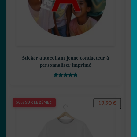
Sticker autocollant jeune conducteur à
personnaliser imprimé
Note
5.00
sur
5
19,90
€
50% SUR LE 2ÈME !!