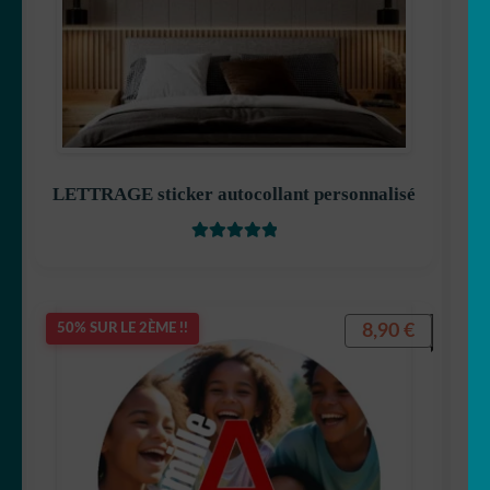
LETTRAGE sticker autocollant personnalisé
Note
5
sur 5
8,90
€
50% SUR LE 2ÈME !!