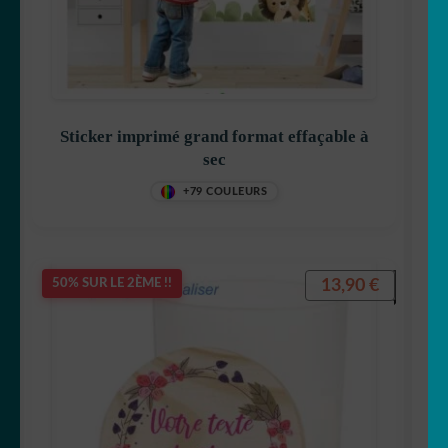
Sticker imprimé grand format effaçable à
sec
+79 COULEURS
13,90
€
50% SUR LE 2ÈME !!