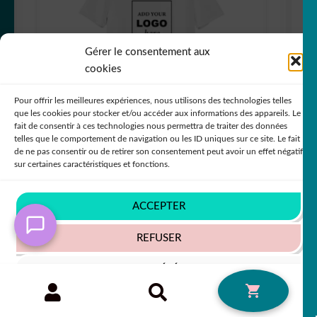
Gérer le consentement aux
cookies
Pour offrir les meilleures expériences, nous utilisons des technologies telles
que les cookies pour stocker et/ou accéder aux informations des appareils. Le
fait de consentir à ces technologies nous permettra de traiter des données
telles que le comportement de navigation ou les ID uniques sur ce site. Le fait
de ne pas consentir ou de retirer son consentement peut avoir un effet négatif
T-shirt coton unisexe à personnaliser
sur certaines caractéristiques et fonctions.
In order to provide you with a better service, our
website is restructuring its languages - Afin de vous
ACCEPTER
donner un meilleur service, notre site restructure ses
langues
REFUSER
Ignorer
Trié
Affichage de 1–20 sur 24 résultats
VOIR LES PRÉFÉRENCES
Recherche
du
RECHERCHE
0
pour :
plus
Politique de cookies
Politique de confidentialité
récent