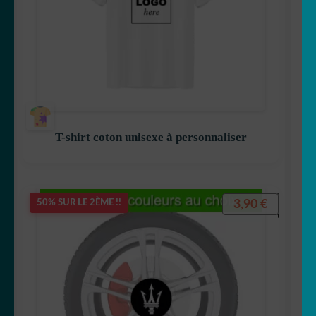
T-shirt coton unisexe à personnaliser
3,90
€
50% SUR LE 2ÈME !!