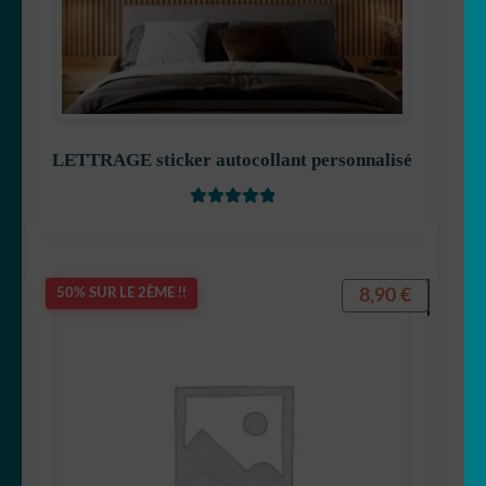
LETTRAGE sticker autocollant personnalisé
Note
5
sur 5
8,90
€
50% SUR LE 2ÈME !!