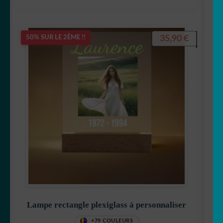
35,90
€
50% SUR LE 2ÈME !!
Lampe rectangle plexiglass à personnaliser
+79 COULEURS