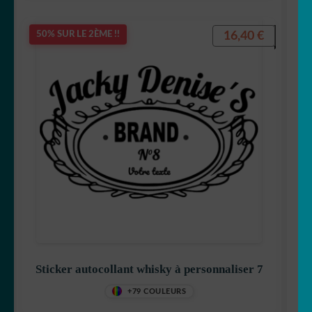
16,40
€
50% SUR LE 2ÈME !!
Sticker autocollant whisky à personnaliser 7
+79 COULEURS