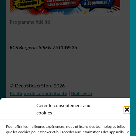
Programme fidélité
Simpson
RCS Bergerac SIREN 751
149535
Snoopy
© DecoStickerStore 2026
Politique de confidentialité
Built with
WooCommerce
.
Starwars
Gérer le consentement aux
cookies
Pour offrir les meilleures expériences, nous utilisons des technologies telles
que les cookies pour stocker et/ou accéder aux informations des appareils. Le