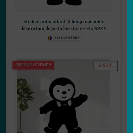
Sticker autocollant Tchoupi cuisinier
décoration decostickerstore – K5NPZV
Captain America
+63 COULEURS
Disney
5,50
€
50% SUR LE 2ÈME !!
Dora
Dragon Ball