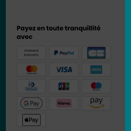
Maya l’abeille
Mickey
Minnie
One Peace