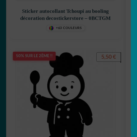
Sticker autocollant Tchoupi au booling
décoration decostickerstore – 0BCTGM
+63 COULEURS
Betty Boop
5,50
€
50% SUR LE 2ÈME !!
Bluey
Bob l’éponge
Calimero