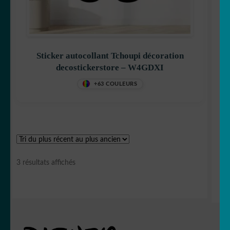
Félix le chat
Sticker autocollant Tchoupi décoration
decostickerstore – W4GDXI
+63 COULEURS
Garfield
Trié
3 résultats affichés
Gaston Lagaffe
du
plus
récent
au
plus
ancien