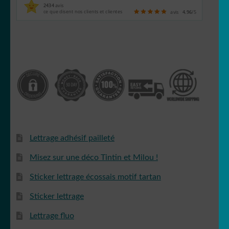
2434
avis
ce que disent nos clients et clientes
avis
4.96
/5
Les Minions
Stitch
Lettrage adhésif pailleté
Mangas
Misez sur une déco Tintin et Milou !
Sticker lettrage écossais motif tartan
Sticker lettrage
Mario Bross
Lettrage fluo