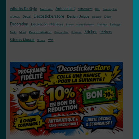
Autocollant
Adhésifs De Style
Autocollants
Anniversaire
Bike
Camping-Car
Decostickerstore
Decal
Design Unique
Déco
CHANEL
Douceur
Décoration
Décoration Intérieure
Intérieur
Lettrage
France
Harley Davidson
Sticker
Stickers
Mural
Personnalisation
Moto
Personnaliser
Polyester
Stickers Muraux
Vélo
Versace