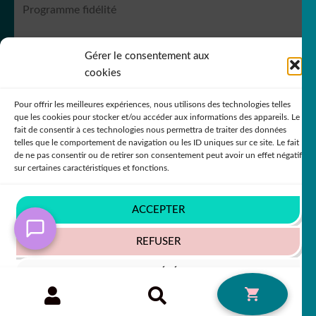
Programme fidélité
Gérer le consentement aux
RCS Bergerac SIREN 751
149535
cookies
Pour offrir les meilleures expériences, nous utilisons des technologies telles
que les cookies pour stocker et/ou accéder aux informations des appareils. Le
fait de consentir à ces technologies nous permettra de traiter des données
telles que le comportement de navigation ou les ID uniques sur ce site. Le fait
de ne pas consentir ou de retirer son consentement peut avoir un effet négatif
© DecoStickerStore 2026
sur certaines caractéristiques et fonctions.
Politique de confidentialité
Built with
WooCommerce
.
ACCEPTER
REFUSER
VOIR LES PRÉFÉRENCES
Recherche
RECHERCHE
0
pour :
Politique de cookies
Politique de confidentialité