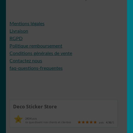
🎣 Poisson/pêche
🦋 Papillon
Mentions légales
Livraison
🐼 Panda
RGPD
Politique remboursement
Conditions générales de vente
🐣 Poule
Contactez nous
faq-questions-frequentes
🐁 Rat
🦝 Racoon
🦊 Renard
Deco Sticker Store
🦈 Requin
2434
avis
ce que disent nos clients et clientes
avis
4.96
/5
🦂 Scorpion