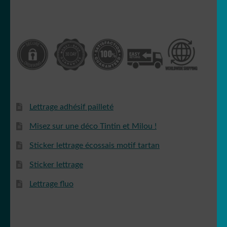
🐒 Singe
🐭 Souris
🐯 Tigre
🐢 Tortue
Lettrage adhésif pailleté
Misez sur une déco Tintin et Milou !
🐄 Vache
Sticker lettrage écossais motif tartan
🦓 Zebre
Sticker lettrage
Lettrage fluo
🐾 Stickers Animaux
OUVRIR
🏡 Stickers décoration maison
LE