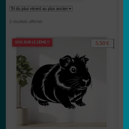
🐛 Chenille
Trié
2 résultats affichés
🐴 Cheval/équidé
du
plus
récent
🐶 Chien
5,50
€
50% SUR LE 2ÈME !!
au
plus
🐷Cochon/Sanglier🐗
ancien
🐊 Crocodile/Aligator
🐬 Dauphin
🦕 Dinosaure
🐲Dragon