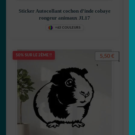
🦡 cochon d inde
Sticker Autocollant cochon d’inde cobaye
rongeur animaux JL17
🐿 Ecureuil
+63 COULEURS
🐘 Elephant
🦎 Gecko
5,50
€
50% SUR LE 2ÈME !!
🐸 Grenouille
🦔 Hérisson
🦉 Hibou & chouette
🐜 Insecte
🦘 Kangourou