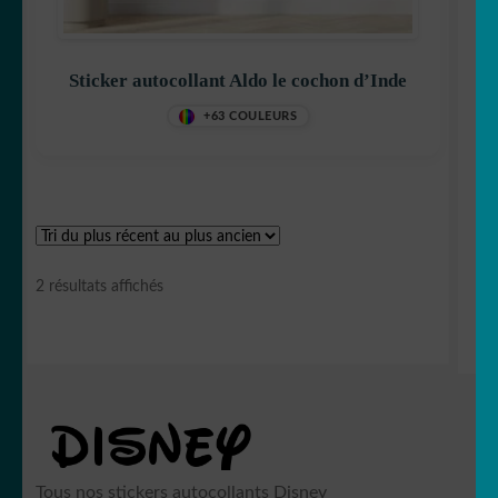
🐨 koala
Sticker autocollant Aldo le cochon d’Inde
🦙 Lama
+63 COULEURS
🐰 Lapin
🦁 Lion
🐺 Loup
Trié
2 résultats affichés
du
plus
🐳 Marin
récent
au
🦅 Oiseau
plus
ancien
🐻 Ours
Tous nos stickers autocollants Disney