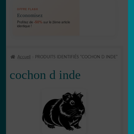
OUVRIR
🛞 Véhicules
OFFRE FLASH
LE
Economisez
MENU
OUVRIR
🐾 Stickers Animaux
-50%
Profitez de
sur le 2ème article
ENFANT
identique !
LE
MENU
🦅 Aigle
ENFANT
🕷 Araignée
Accueil
PRODUITS IDENTIFIÉS “COCHON D INDE”
🐋 Baleine
cochon d inde
🦆 Canard
🐱 Chat
🦌Cerf
🏹 Chasse