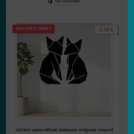
+63 COULEURS
5,50
€
50% SUR LE 2ÈME !!
sticker autocollant animaux origami renard