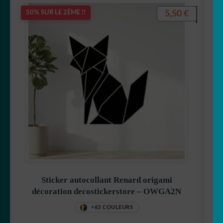
5,50
€
50% SUR LE 2ÈME !!
Sticker autocollant Renard origami
décoration decostickerstore – OWGA2N
+63 COULEURS