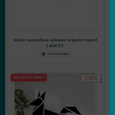
sticker autocollant animaux origami renard
1 R4UYY
+63 COULEURS
5,50
€
50% SUR LE 2ÈME !!