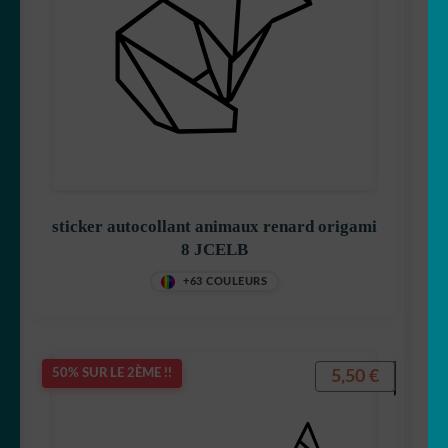
sticker autocollant animaux renard origami
8 JCELB
+63 COULEURS
5,50
€
50% SUR LE 2ÈME !!