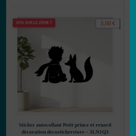
🐒 Singe
5,50
€
50% SUR LE 2ÈME !!
🐭 Souris
🐯 Tigre
🐢 Tortue
🐄 Vache
🦓 Zebre
🐾 Stickers Animaux
Sticker autocollant Petit prince et renard
OUVRIR
🏡 Stickers décoration maison
décoration decostickerstore – 3LN1Q3
LE