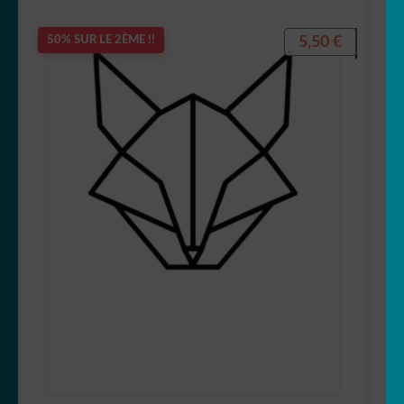
5,50
€
50% SUR LE 2ÈME !!