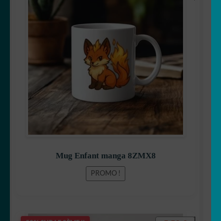
prix
prix
🦡 cochon d inde
initial
actuel
était :
est :
🐿 Ecureuil
19,90 €.
15,99 €.
🐘 Elephant
🦎 Gecko
🐸 Grenouille
🦔 Hérisson
Mug Enfant manga 8ZMX8
🦉 Hibou & chouette
PROMO !
🐜 Insecte
🦘 Kangourou