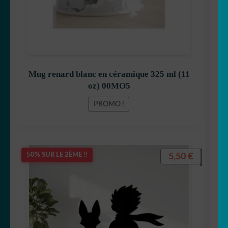
Mug renard blanc en céramique 325 ml (11
oz) 00MO5
PROMO !
5,50
€
50% SUR LE 2ÈME !!