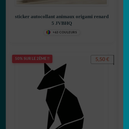
sticker autocollant animaux origami renard
5 JVBHQ
+63 COULEURS
5,50
€
50% SUR LE 2ÈME !!