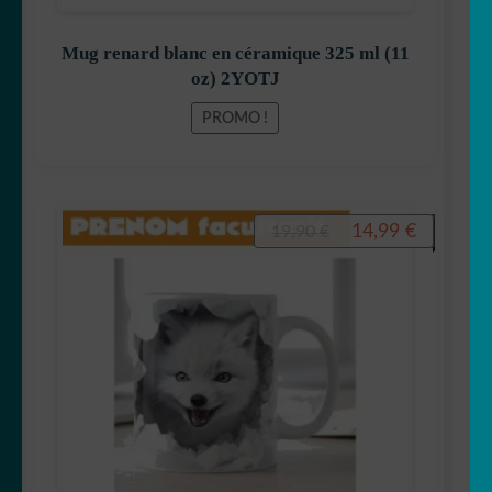
Mug renard blanc en céramique 325 ml (11
oz) 2YOTJ
PROMO !
Le
Le
14,99
€
19,90
€
prix
prix
initial
actuel
était :
est :
19,90 €.
14,99 €.