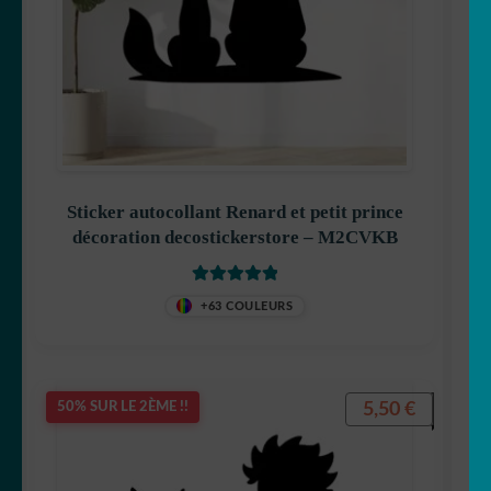
Sticker autocollant Renard et petit prince
décoration decostickerstore – M2CVKB
Note
5.00
sur
+63 COULEURS
5
5,50
€
50% SUR LE 2ÈME !!