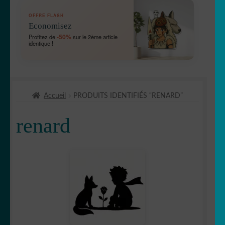
OUVRIR
🛞 Véhicules
OFFRE FLASH
LE
Economisez
MENU
OUVRIR
🐾 Stickers Animaux
-50%
Profitez de
sur le 2ème article
ENFANT
identique !
LE
MENU
🦅 Aigle
ENFANT
🕷 Araignée
Accueil
PRODUITS IDENTIFIÉS “RENARD”
🐋 Baleine
renard
🦆 Canard
🐱 Chat
🦌Cerf
🏹 Chasse