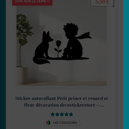
5,50
€
50% SUR LE 2ÈME !!
🐨 koala
🦙 Lama
🐰 Lapin
🦁 Lion
🐺 Loup
🐳 Marin
Sticker autocollant Petit prince et renard et
fleur décoration decostickerstore –
🦅 Oiseau
HXBBGZ
🐻 Ours
Note
5
sur 5
+63 COULEURS