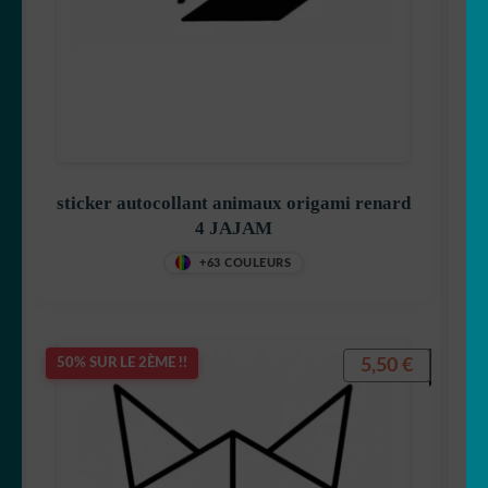
sticker autocollant animaux origami renard
4 JAJAM
+63 COULEURS
5,50
€
50% SUR LE 2ÈME !!