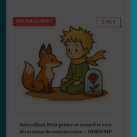
🎣 Poisson/pêche
3,90
€
50% SUR LE 2ÈME !!
🦋 Papillon
🐼 Panda
🐣 Poule
🐁 Rat
🦝 Racoon
🦊 Renard
🦈 Requin
Autocollant Petit prince et renard et rose
décoration decostickerstore – DDRWMP
🦂 Scorpion