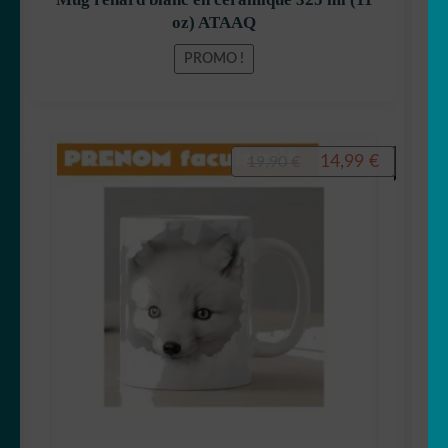
oz) ATAAQ
PROMO !
Le
Le
14,99
€
19,90
€
prix
prix
initial
actuel
était :
est :
19,90 €.
14,99 €.