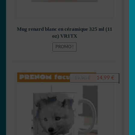
Mug renard blanc en céramique 325 ml (11
oz) VR1TX
PROMO !
Le
Le
14,99
€
19,90
€
prix
prix
initial
actuel
était :
est :
19,90 €.
14,99 €.