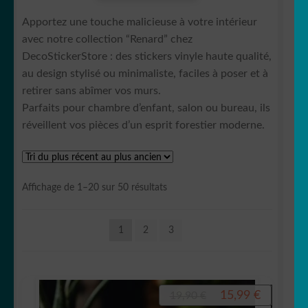
Apportez une touche malicieuse à votre intérieur
🐛 Chenille
avec notre collection “Renard” chez
DecoStickerStore : des stickers vinyle haute qualité,
🐴 Cheval/équidé
au design stylisé ou minimaliste, faciles à poser et à
retirer sans abîmer vos murs.
🐶 Chien
Parfaits pour chambre d’enfant, salon ou bureau, ils
réveillent vos pièces d’un esprit forestier moderne.
🐷Cochon/Sanglier🐗
🐊 Crocodile/Aligator
Trié
Affichage de 1–20 sur 50 résultats
du
🐬 Dauphin
plus
1
2
3
récent
🦕 Dinosaure
au
plus
ancien
🐲Dragon
Le
Le
15,99
€
19,90
€