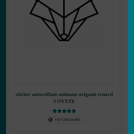
sticker autocollant animaux origami renard
3 OYXTE
Note
5
sur 5
+63 COULEURS