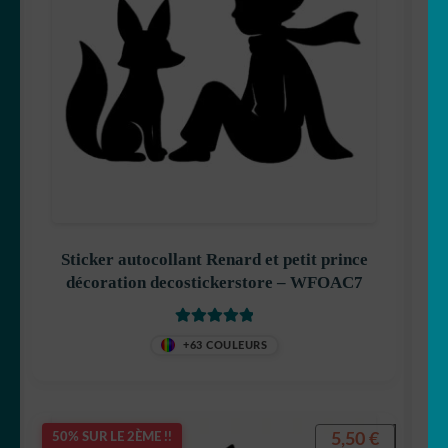
Sticker autocollant Renard et petit prince
décoration decostickerstore – WFOAC7
Note
5.00
sur
+63 COULEURS
5
5,50
€
50% SUR LE 2ÈME !!