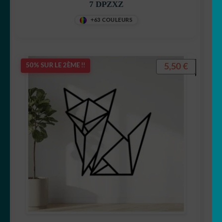
7 DPZXZ
+63 COULEURS
5,50
€
50% SUR LE 2ÈME !!