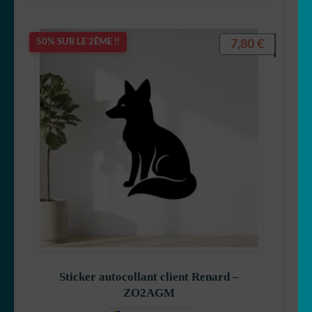
7,80
€
50% SUR LE 2ÈME !!
Sticker autocollant client Renard –
ZO2AGM