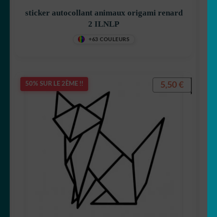
sticker autocollant animaux origami renard
2 ILNLP
+63 COULEURS
5,50
€
50% SUR LE 2ÈME !!