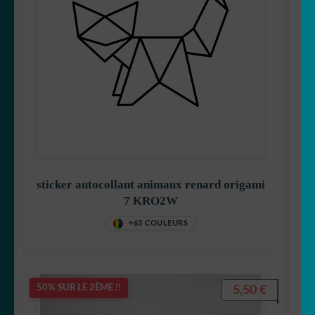
sticker autocollant animaux renard origami
7 KRO2W
+63 COULEURS
5,50
€
50% SUR LE 2ÈME !!