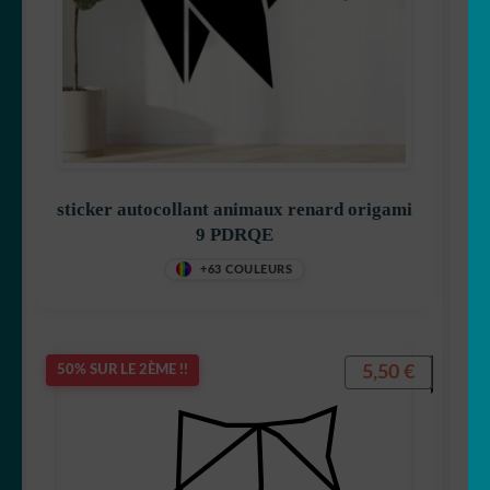
sticker autocollant animaux renard origami
9 PDRQE
+63 COULEURS
5,50
€
50% SUR LE 2ÈME !!