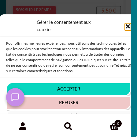
5,50
€
50% SUR LE 2ÈME !!
Gérer le consentement aux
cookies
Pour offrir les meilleures expériences, nous utilisons des technologies telles
que les cookies pour stocker et/ou accéder aux informations des appareils. Le
fait de consentir à ces technologies nous permettra de traiter des données
telles que le comportement de navigation ou les ID uniques sur ce site. Le fait
de ne pas consentir ou de retirer son consentement peut avoir un effet négatif
sur certaines caractéristiques et fonctions.
In order to provide you with a better service, our
website is restructuring its languages - Afin de vous
ACCEPTER
donner un meilleur service, notre site restructure ses
langues
REFUSER
Ignorer
sticker autocollant animaux renard origami
VOIR LES PRÉFÉRENCES
4 6SWQ2
Recherche
RECHERCHE
0
pour :
Politique de cookies
Politique de confidentialité
+63 COULEURS