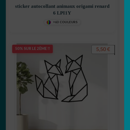
sticker autocollant animaux origami renard
6 LPI1Y
+63 COULEURS
5,50
€
50% SUR LE 2ÈME !!