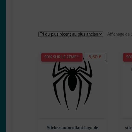
Affichage de 
5,50
€
50% SUR LE 2ÈME !!
50%
Sticker autocollant logo de
sti