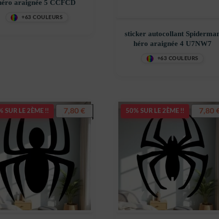
héro araignée 5 CCFCD
+63 COULEURS
sticker autocollant Spiderma
héro araignée 4 U7NW7
+63 COULEURS
7,80
€
7,80
 SUR LE 2ÈME !!
50% SUR LE 2ÈME !!