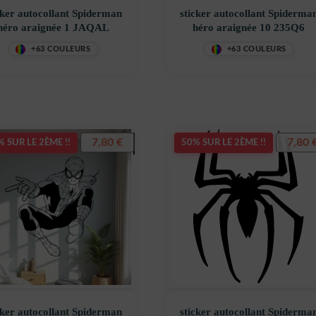
cker autocollant Spiderman
sticker autocollant Spiderma
héro araignée 1 JAQAL
héro araignée 10 235Q6
+63 COULEURS
+63 COULEURS
7,80
€
7,80
 SUR LE 2ÈME !!
50% SUR LE 2ÈME !!
cker autocollant Spiderman
sticker autocollant Spiderma