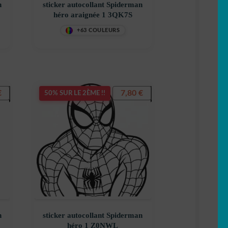
n
sticker autocollant Spiderman
héro araignée 1 3QK7S
+63 COULEURS
€
7,80
€
50% SUR LE 2ÈME !!
n
sticker autocollant Spiderman
héro 1 Z0NWL