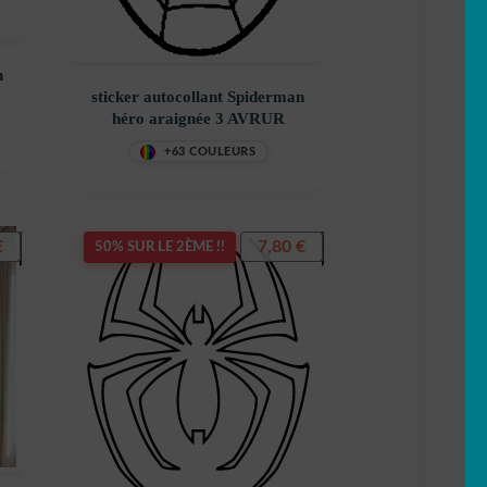
n
sticker autocollant Spiderman
héro araignée 3 AVRUR
+63 COULEURS
€
7,80
€
50% SUR LE 2ÈME !!