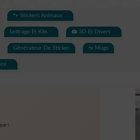
🐾 Stickers Animaux
Lettrage Et Kits
🖨 3D Et Divers
Générateur De Sticker
☕ Mugs
ace
que !