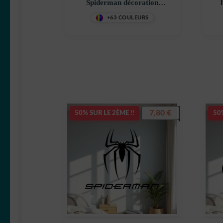
Spiderman décoration
decostickerstore – UOZLRL
+63 COULEURS
7,80
€
50% SUR LE 2ÈME !!
50%