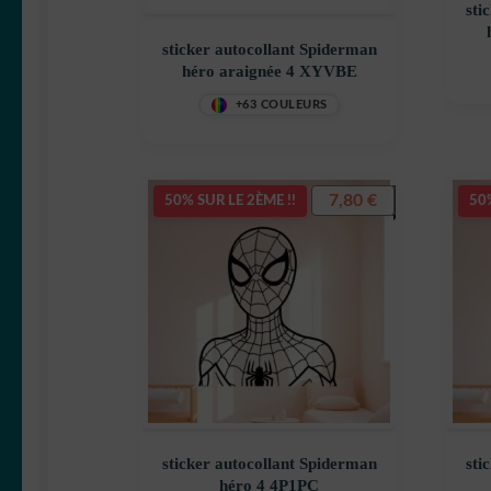
sti
sticker autocollant Spiderman
héro araignée 4 XYVBE
+63 COULEURS
7,80
€
50% SUR LE 2ÈME !!
50%
sticker autocollant Spiderman
sti
héro 4 4P1PC