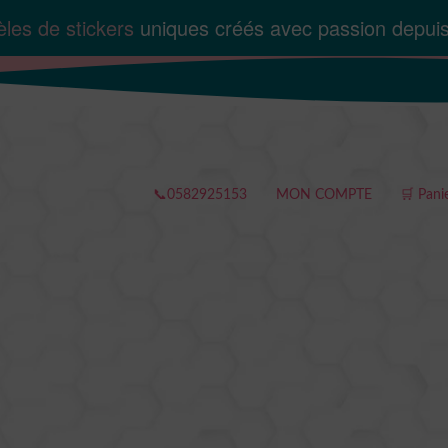
les de stickers
uniques créés avec passion depui
📞0582925153
MON COMPTE
🛒 Pani