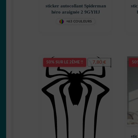
sticker autocollant Spiderman
sti
héro araignée 2 9GYHJ
+63 COULEURS
7,80
€
50% SUR LE 2ÈME !!
50%
sti