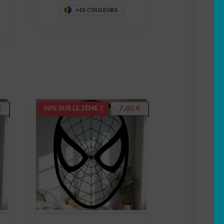
+63 COULEURS
€
7,80
€
50% SUR LE 2ÈME !!