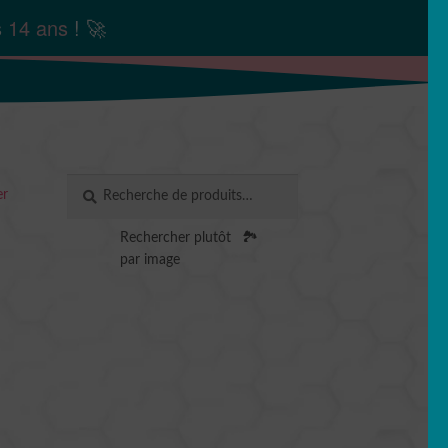
s
14 ans
! 🚀
Recherche
RECHERCHE
er
pour :
Rechercher plutôt
🏞️
par image