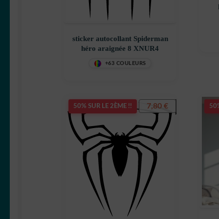
sticker autocollant Spiderman
héro araignée 8 XNUR4
+63 COULEURS
7,80
€
50% SUR LE 2ÈME !!
50%