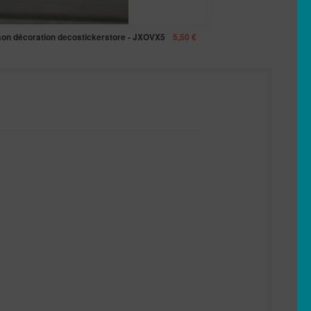
sson décoration decostickerstore - JXOVX5
5,50
€