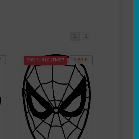
1
2
€
7,80
€
50% SUR LE 2ÈME !!