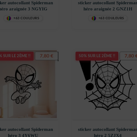
cker autocollant Spiderman
sticker autocollant Spiderma
héro araignée 3 NGYIG
héro araignée 2 GNZ1H
+63 COULEURS
+63 COULEURS
7,80
€
7,80
 SUR LE 2ÈME !!
50% SUR LE 2ÈME !!
cker autocollant Spiderman
sticker autocollant Spiderma
héro 3 4Y6WU
héro 2 5ZJX4