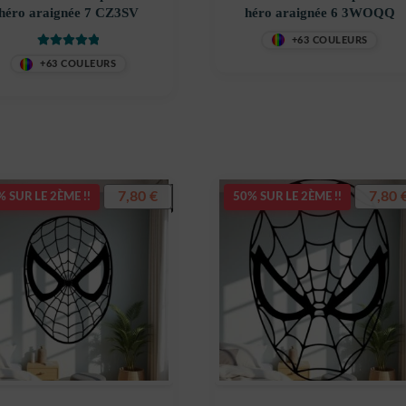
héro araignée 7 CZ3SV
héro araignée 6 3WOQQ
+63 COULEURS
Note
5
sur 5
+63 COULEURS
7,80
€
7,80
 SUR LE 2ÈME !!
50% SUR LE 2ÈME !!