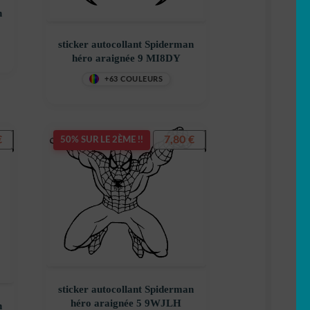
n
sticker autocollant Spiderman
héro araignée 9 MI8DY
+63 COULEURS
€
7,80
€
50% SUR LE 2ÈME !!
sticker autocollant Spiderman
héro araignée 5 9WJLH
n