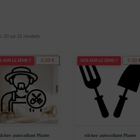
Trié
1–20 sur 21 résultats
du
plus
récent
5,50
€
5,50
 SUR LE 2ÈME !!
50% SUR LE 2ÈME !!
au
plus
ancien
ticker autocollant Plante
sticker autocollant Plante