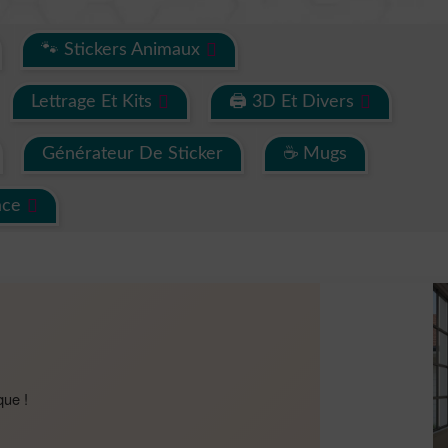
🐾 Stickers Animaux
Lettrage Et Kits
🖨 3D Et Divers
Générateur De Sticker
☕ Mugs
ace
que !