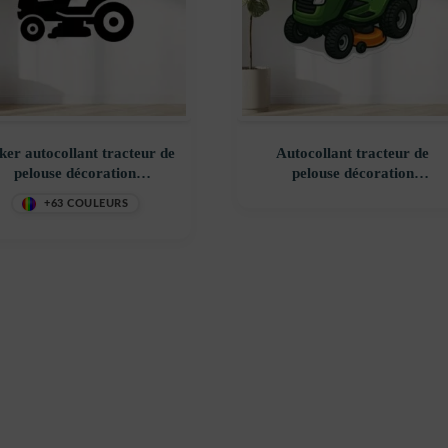
cker autocollant tracteur de
Autocollant tracteur de
pelouse décoration
pelouse décoration
costickerstore – LILHOL
decostickerstore – GV5NY5
+63 COULEURS