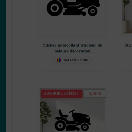
Sticker autocollant tracteur de
Sti
pelouse décoration
decostickerstore – LE2D4G
de
+63 COULEURS
5,50
€
50% SUR LE 2ÈME !!