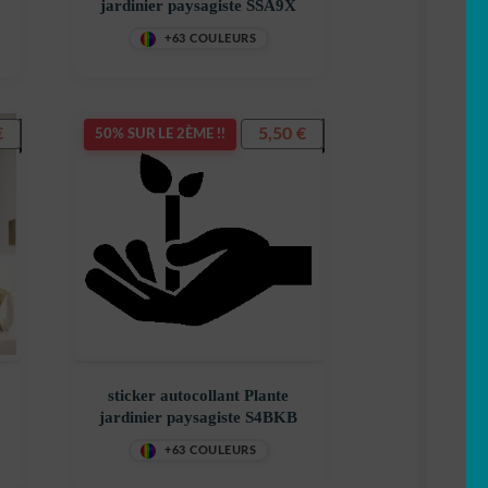
jardinier paysagiste SSA9X
+63 COULEURS
€
5,50
€
50% SUR LE 2ÈME !!
sticker autocollant Plante
jardinier paysagiste S4BKB
+63 COULEURS