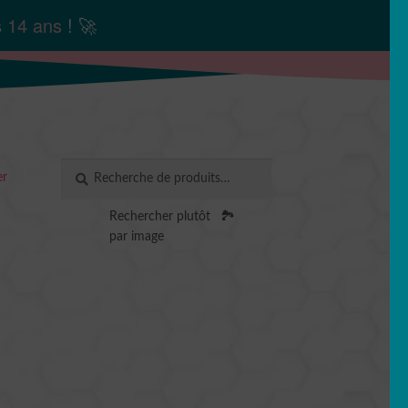
s
14 ans
! 🚀
Recherche
RECHERCHE
er
pour :
Rechercher plutôt
🏞️
par image