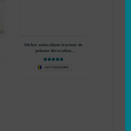
Sticker autocollant tracteur de
pelouse décoration
decostickerstore – M1NFXG
Note
5
sur 5
+63 COULEURS