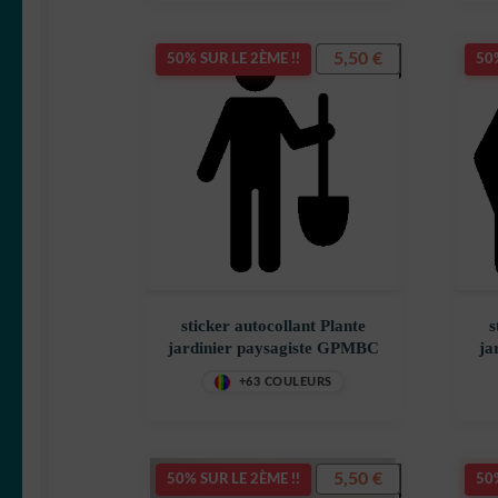
5,50
€
50% SUR LE 2ÈME !!
50%
sticker autocollant Plante
s
jardinier paysagiste GPMBC
ja
+63 COULEURS
5,50
€
50% SUR LE 2ÈME !!
50%