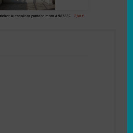
ticker Autocollant yamaha moto AN87332
7,80
€