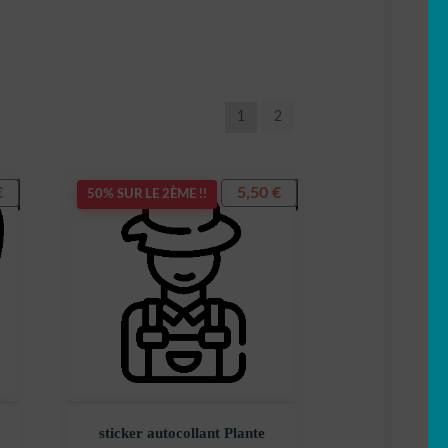
1
2
€
5,50
€
50% SUR LE 2ÈME !!
sticker autocollant Plante