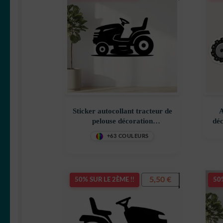
Sticker autocollant tracteur de
A
pelouse décoration
déc
decostickerstore – PUU9ED
+63 COULEURS
5,50
€
50% SUR LE 2ÈME !!
50%