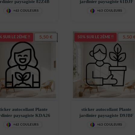
rdinier paysagiste 82Z4B
jardinier paysagiste 61DJF
+63 COULEURS
+63 COULEURS
5,50
€
5,50
 SUR LE 2ÈME !!
50% SUR LE 2ÈME !!
ticker autocollant Plante
sticker autocollant Plante
rdinier paysagiste KDA26
jardinier paysagiste D9JBF
+63 COULEURS
+63 COULEURS