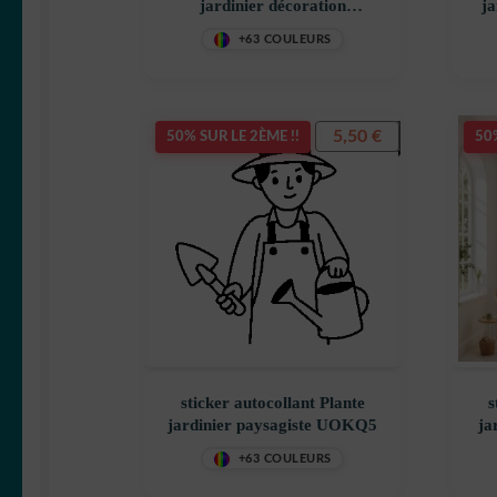
jardinier décoration
ja
decostickerstore – RNYWS6
+63 COULEURS
5,50
€
50% SUR LE 2ÈME !!
50%
sticker autocollant Plante
s
jardinier paysagiste UOKQ5
ja
+63 COULEURS