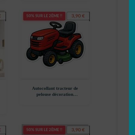
€
3,90
€
50% SUR LE 2ÈME !!
Autocollant tracteur de
pelouse décoration
decostickerstore – TFAHYC
€
3,90
€
50% SUR LE 2ÈME !!