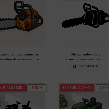
utocollant tronçonneuse
Sticker autocollant
oration decostickerstore –
tronçonneuse décoration
D5G2N8
decostickerstore – GKCYQ
+63 COULEURS
5,50
€
3,90
 SUR LE 2ÈME !!
50% SUR LE 2ÈME !!