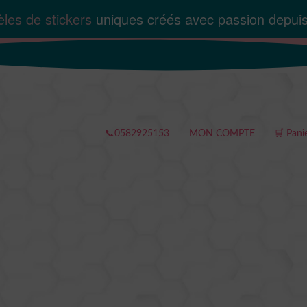
les de stickers
uniques créés avec passion depui
📞0582925153
MON COMPTE
🛒 Pani