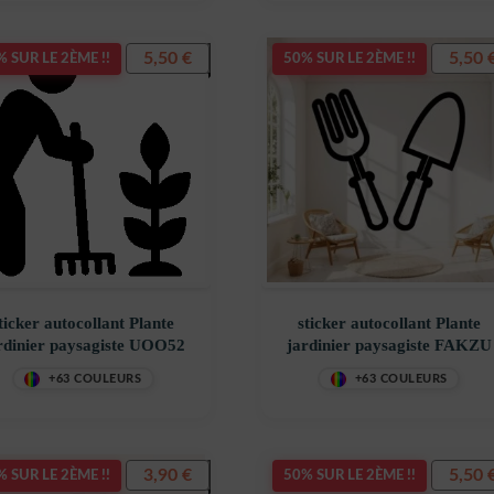
5,50
€
5,50
 SUR LE 2ÈME !!
50% SUR LE 2ÈME !!
ticker autocollant Plante
sticker autocollant Plante
rdinier paysagiste UOO52
jardinier paysagiste FAKZU
+63 COULEURS
+63 COULEURS
3,90
€
5,50
 SUR LE 2ÈME !!
50% SUR LE 2ÈME !!