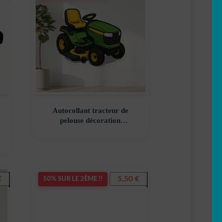
Autocollant tracteur de
pelouse décoration
K
decostickerstore – XFGIOK
€
5,50
€
50% SUR LE 2ÈME !!