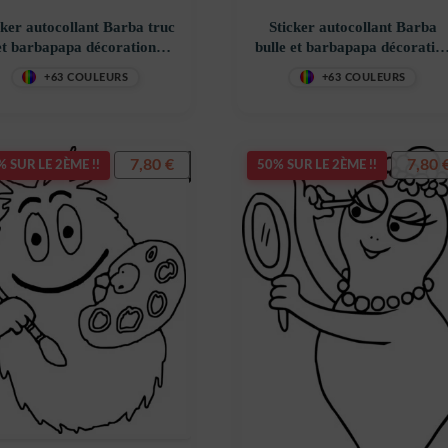
cker autocollant Barba truc
Sticker autocollant Barba
et barbapapa décoration
bulle et barbapapa décoratio
costickerstore – 2XMVZF
decostickerstore – UG9CQB
+63 COULEURS
+63 COULEURS
7,80
€
7,80
 SUR LE 2ÈME !!
50% SUR LE 2ÈME !!