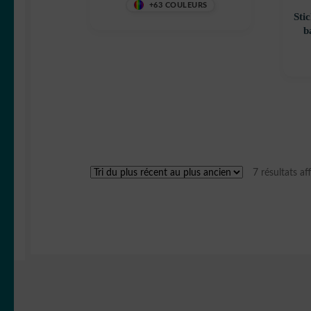
+63 COULEURS
6DILVU
Sti
7 résultats af