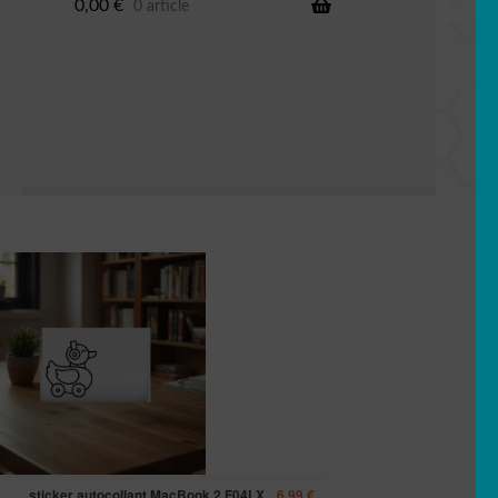
0,00
€
0 article
sticker autocollant MacBook 2 F04LX
6,99
€