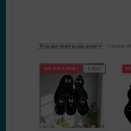
7 résultats af
5,50
€
50% SUR LE 2ÈME !!
50%