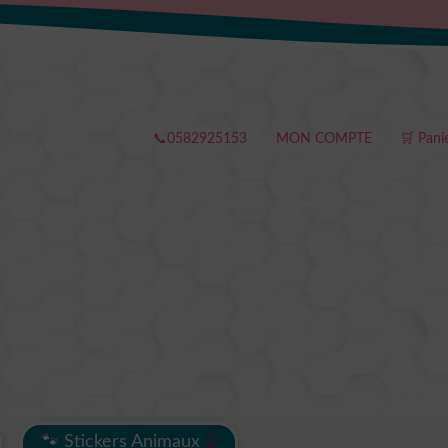
📞0582925153
MON COMPTE
🛒 Pani
🐾 Stickers Animaux