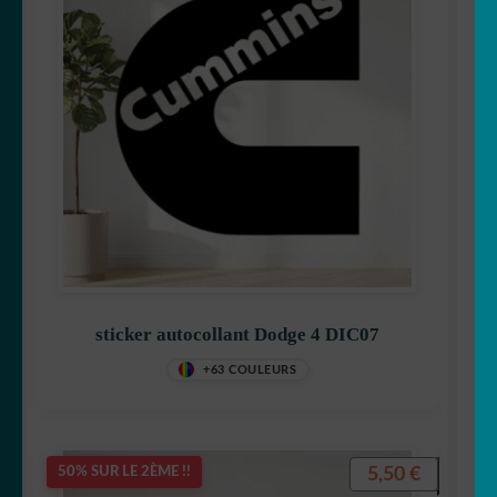
sticker autocollant Dodge 4 DIC07
+63 COULEURS
5,50
€
50% SUR LE 2ÈME !!