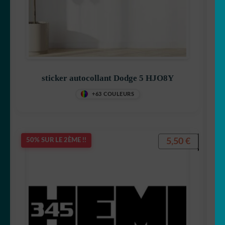
sticker autocollant Dodge 5 HJO8Y
+63 COULEURS
5,50
€
50% SUR LE 2ÈME !!