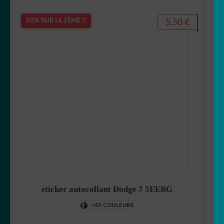
5,50
€
50% SUR LE 2ÈME !!
sticker autocollant Dodge 7 5EEBG
+63 COULEURS