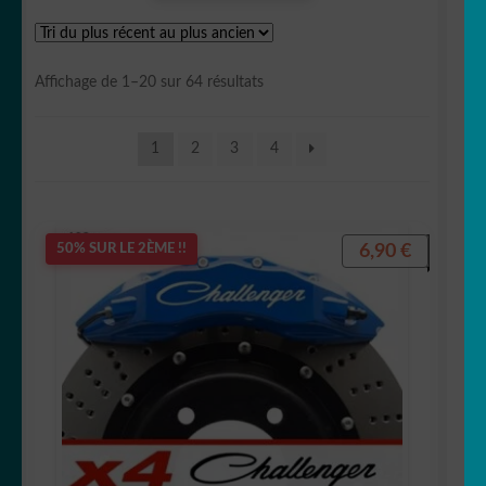
Audi
Trié
Affichage de 1–20 sur 64 résultats
BMW
du
plus
1
2
3
4
récent
Chevrolet
au
plus
Circuit Automobile
ancien
6,90
€
50% SUR LE 2ÈME !!
Citroën
Cupra
Dodge
Ferrari