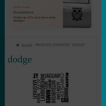
OUVRIR
🛞 Véhicules
OFFRE FLASH
LE
Economisez
MENU
🛻 4X4
-50%
Profitez de
sur le 2ème article
ENFANT
identique !
Bébé à bord
Chien à bord
Accueil
PRODUITS IDENTIFIÉS “DODGE”
Etriers de frein
dodge
OUVRIR
🚘 Auto
LE
MENU
Abarth
ENFANT
Acura
Alfa romeo