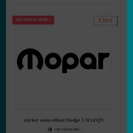
5,50
€
50% SUR LE 2ÈME !!
sticker autocollant Dodge 5 W1ZQN
+63 COULEURS