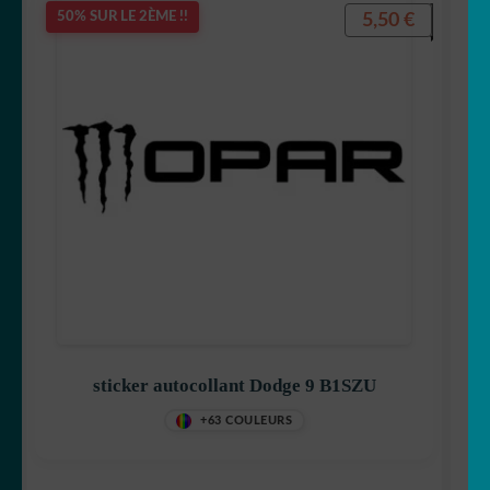
5,50
€
50% SUR LE 2ÈME !!
sticker autocollant Dodge 9 B1SZU
+63 COULEURS