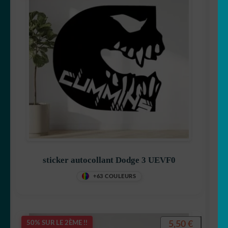
sticker autocollant Dodge 3 UEVF0
+63 COULEURS
5,50
€
50% SUR LE 2ÈME !!