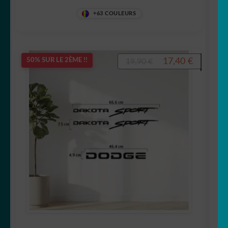
+63 COULEURS
Peugeot
Polestar
Le
Le
17,40
€
50% SUR LE 2ÈME !!
19,90
€
prix
prix
Porsche
initial
actuel
Renault
était :
est :
19,90 €.
17,40 €.
Rétroviseurs
Seat
Tesla
Volkswagen