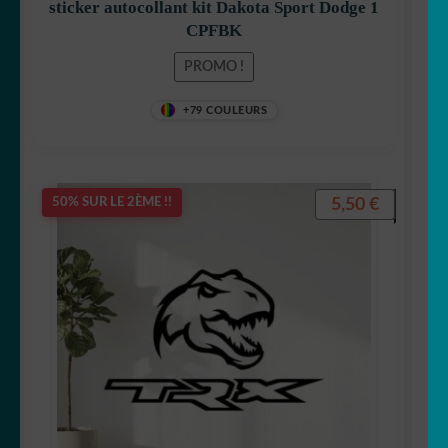
sticker autocollant kit Dakota Sport Dodge 1
Volvo
CPFBK
PROMO !
warning
+79 COULEURS
Bandes capot
Bandes
5,50
€
50% SUR LE 2ÈME !!
✈ avion
🚲 Bike/vélo
Jeune Conducteur
OUVRIR
🚚 Camion
LE
MENU
🚍 Camping car