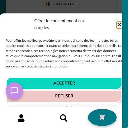
+63 COULEURS
Gérer le consentement aux
cookies
5,50
€
50% SUR LE 2ÈME !!
Pour offrir les meilleures expériences, nous utilisons des technologies telles
que les cookies pour stocker et/ou accéder aux informations des appareils. Le
fait de consentir à ces technologies nous permettra de traiter des données
telles que le comportement de navigation ou les ID uniques sur ce site. Le fait
de ne pas consentir ou de retirer son consentement peut avoir un effet négatif
sur certaines caractéristiques et fonctions.
ACCEPTER
REFUSER
VOIR LES PRÉFÉRENCES
Recherche
RECHERCHE
0
pour :
Politique de cookies
Politique de confidentialité
sticker autocollant Dodge 2 HXR04