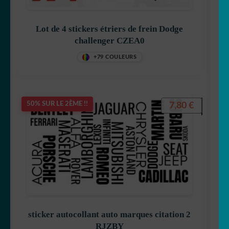
Fiat
Lot de 4 stickers étriers de frein Dodge
Ford
challenger CZEA0
+79 COULEURS
GMC
Honda auto
7,80
€
50% SUR LE 2ÈME !!
Jaguar
Maserati
Mercedes
Nissan
sticker autocollant auto marques citation 2
Opel
RJZBY