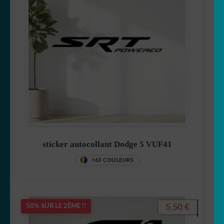
sticker autocollant Dodge 5 VUF41
+63 COULEURS
5,50
€
50% SUR LE 2ÈME !!