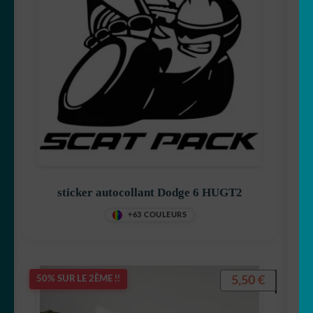
sticker autocollant Dodge 6 HUGT2
+63 COULEURS
5,50
€
50% SUR LE 2ÈME !!