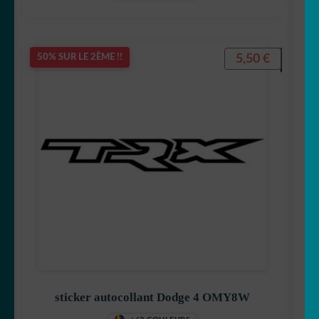
5,50
€
50% SUR LE 2ÈME !!
sticker autocollant Dodge 4 OMY8W