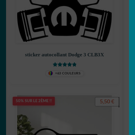
sticker autocollant Dodge 3 CLB3X
Note
5
sur 5
+63 COULEURS
5,50
€
50% SUR LE 2ÈME !!