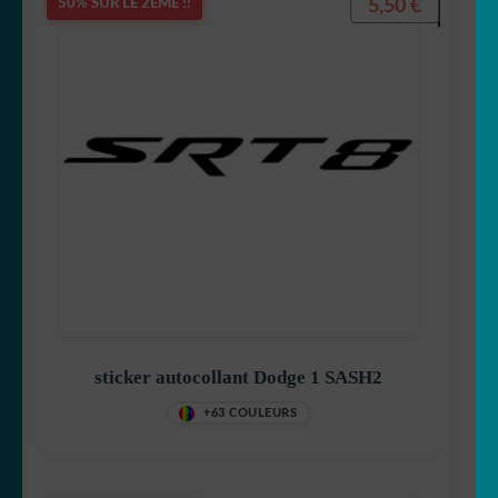
5,50
€
50% SUR LE 2ÈME !!
sticker autocollant Dodge 1 SASH2
+63 COULEURS