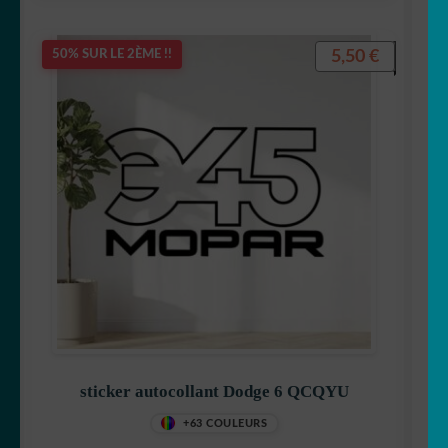
5,50
€
50% SUR LE 2ÈME !!
sticker autocollant Dodge 6 QCQYU
+63 COULEURS