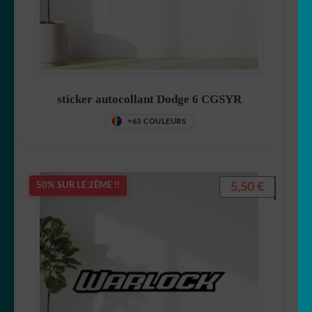
sticker autocollant Dodge 6 CGSYR
+63 COULEURS
5,50
€
50% SUR LE 2ÈME !!