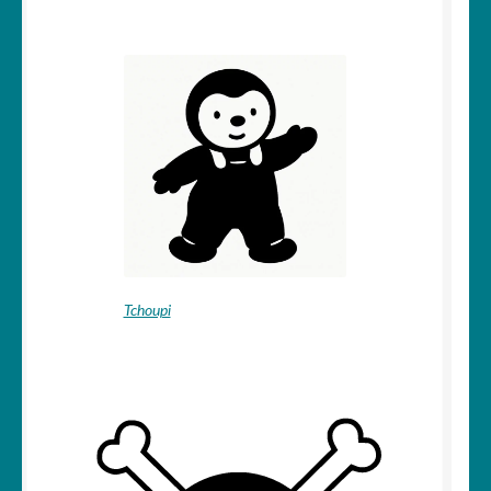
Tchoupi