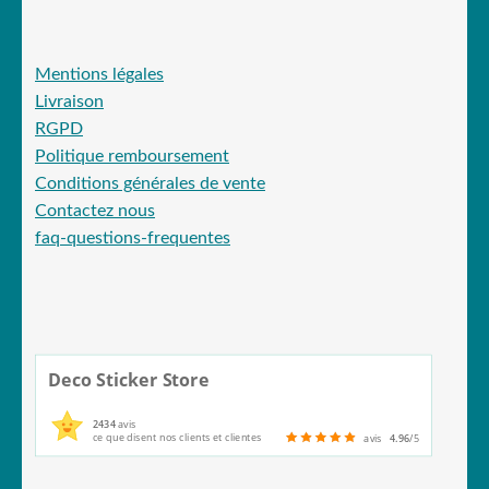
Mentions légales
Livraison
RGPD
Politique remboursement
Conditions générales de vente
Contactez nous
faq-questions-frequentes
Deco Sticker Store
2434
avis
ce que disent nos clients et clientes
avis
4.96
/5