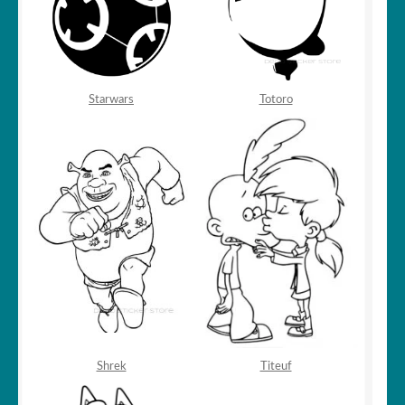
Starwars
Totoro
Shrek
Titeuf