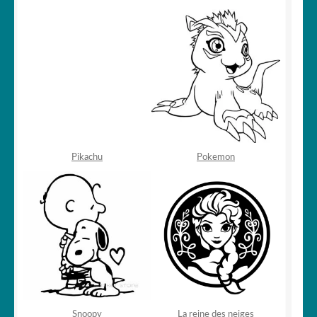
Pikachu
Pokemon
Snoopy
La reine des neige
s