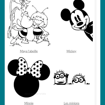
Maya l’abeille
Mickey
Minnie
Les minions