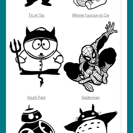
Tic et Tac
Winnie l’ourson et Cie
South Park
Spiderman