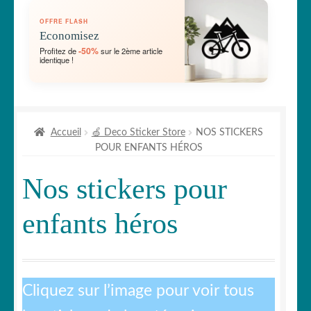
OUVRIR
🛞 Véhicules
OFFRE FLASH
LE
Economisez
MENU
OUVRIR
🐾 Stickers Animaux
-50%
Profitez de
sur le 2ème article
ENFANT
identique !
LE
MENU
OUVRIR
🏡 Stickers décoration maison
ENFANT
LE
MENU
OUVRIR
Lettrage et kits
ENFANT
Accueil
🍏 Deco Sticker Store
NOS STICKERS
LE
POUR ENFANTS HÉROS
MENU
OUVRIR
🖨 3D et divers
ENFANT
LE
Nos stickers pour
MENU
OUVRIR
🐣 Décoration chambre Enfants
ENFANT
LE
enfants héros
MENU
Générateur de sticker
ENFANT
☕ Mugs
Cliquez sur l’image pour voir tous
Fait au Japon 🇯🇵