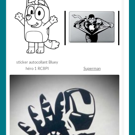
sticker autocollant Bluey
héro 1 RC8PI
Superman