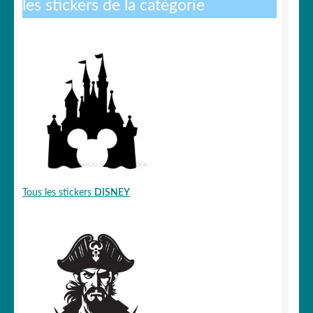
les stickers de la catégorie
OUVRIR
Votre espace
LE
MENU
ENFANT
Tous les stickers
DISNEY