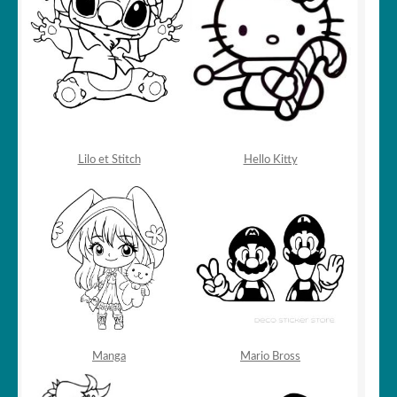
Lilo et Stitch
Hello Kitty
Manga
Mario Bross