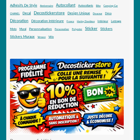
Autocollant
Adhésifs De Style
Autocollants
Anniversaire
Bike
Camping-Car
Decostickerstore
Decal
Design Unique
Déco
CHANEL
Douceur
Décoration
Décoration Intérieure
Intérieur
Lettrage
France
Harley Davidson
Sticker
Stickers
Mural
Personnalisation
Moto
Personnaliser
Polyester
Stickers Muraux
Vélo
Versace