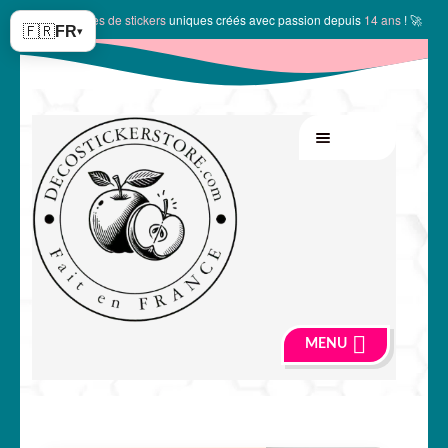
✨
10144 modèles de stickers
uniques créés avec passion depuis
14 ans
! 🚀
🇫🇷
FR
▾
Aller
Aller
MENU
à
au
la
contenu
navigation
MENU
🍏 Boutique