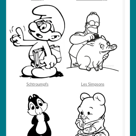
Schtroumpfs
Les Simpsons