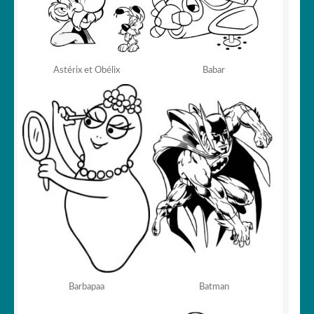
Astérix et Obélix
Babar
Barbapaa
Batman