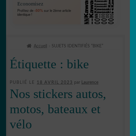
Economisez
MENU
OUVRIR
🐾 Stickers Animaux
-50%
Profitez de
sur le 2ème article
ENFANT
identique !
LE
MENU
OUVRIR
🏡 Stickers décoration maison
ENFANT
LE
MENU
OUVRIR
Lettrage et kits
ENFANT
Accueil
SUJETS IDENTIFIÉS “BIKE”
LE
MENU
OUVRIR
🖨 3D et divers
Étiquette :
bike
ENFANT
LE
MENU
OUVRIR
🐣 Décoration chambre Enfants
ENFANT
LE
PUBLIÉ LE
18 AVRIL 2023
par
Laurence
MENU
Générateur de sticker
Nos stickers autos,
ENFANT
☕ Mugs
motos, bateaux et
vélo
Fait au Japon 🇯🇵
OUVRIR