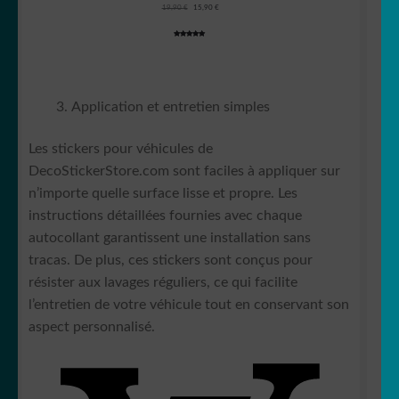
Le
Le
19,90
€
15,90
€
prix
prix
initial
actuel
était :
est :
Noté
4
4.75
19,90 €.
15,90 €.
sur 5
basé sur
notations
client
Application et entretien simples
Les stickers pour véhicules de
DecoStickerStore.com sont faciles à appliquer sur
n’importe quelle surface lisse et propre. Les
instructions détaillées fournies avec chaque
autocollant garantissent une installation sans
tracas. De plus, ces stickers sont conçus pour
résister aux lavages réguliers, ce qui facilite
l’entretien de votre véhicule tout en conservant son
aspect personnalisé.