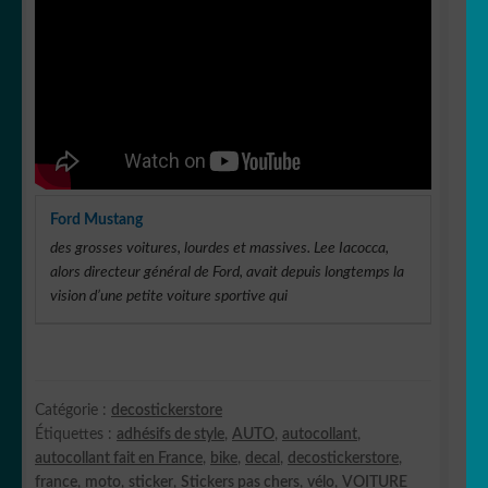
Ford Mustang
des grosses
voitures
, lourdes et massives. Lee Iacocca,
alors directeur général de Ford, avait depuis longtemps la
vision d’une petite
voiture
sportive qui
Catégorie :
decostickerstore
Étiquettes :
adhésifs de style
,
AUTO
,
autocollant
,
autocollant fait en France
,
bike
,
decal
,
decostickerstore
,
france
,
moto
,
sticker
,
Stickers pas chers
,
vélo
,
VOITURE