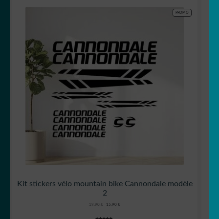
PRODUIT
PROMO
EN
PROMOTION
Kit stickers vélo mountain bike Cannondale modèle
2
Le
Le
19,90
€
15,90
€
prix
prix
initial
actuel