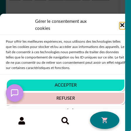
Gérer le consentement aux
PUBLIÉ LE
8 MARS 2023
par
Laurence
cookies
Stickers pour vélo
Pour offrir les meilleures expériences, nous utilisons des technologies telles
que les cookies pour stocker et/ou accéder aux informations des appareils. Le
fait de consentir à ces technologies nous permettra de traiter des données
telles que le comportement de navigation ou les ID uniques sur ce site. Le fait
de ne pas consentir ou de retirer son consentement peut avoir un effet négatif
sur certaines caractéristiques et fonctions.
ACCEPTER
REFUSER
VOIR LES PRÉFÉRENCES
Recherche
RECHERCHE
0
pour :
Politique de cookies
Politique de confidentialité