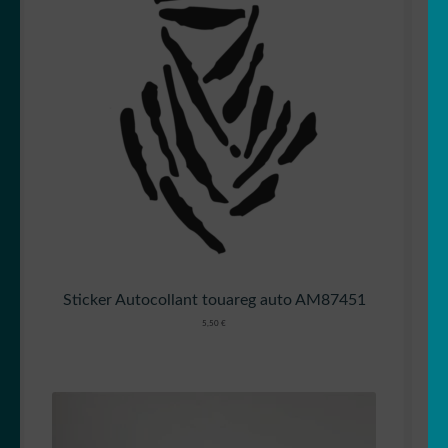
Sticker Autocollant touareg auto AM87451
5,50
€