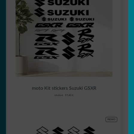
moto Kit stickers Suzuki GSXR
Le
Le
19,90
€
17,40
€
prix
prix
initial
actuel
était :
est :
19,90 €.
17,40 €.
PRODUIT
PROMO
EN
PROMOTION