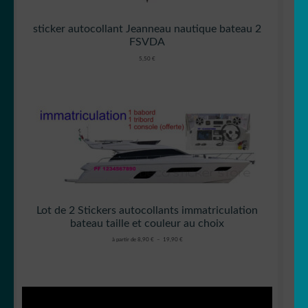
sticker autocollant Jeanneau nautique bateau 2
FSVDA
5,50
€
Lot de 2 Stickers autocollants immatriculation
bateau taille et couleur au choix
Plage
à partir de
8,90
€
–
19,90
€
de
prix :
8,90 €
à
19,90 €