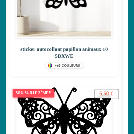
sticker autocollant papillon animaux 10
5DXWE
+63 COULEURS
5,50
€
50% SUR LE 2ÈME !!