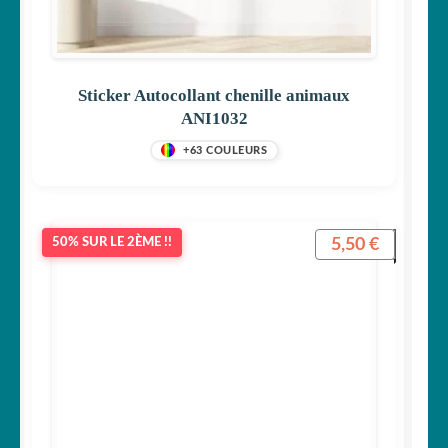
Sticker Autocollant chenille animaux
ANI1032
+63 COULEURS
5,50
€
50% SUR LE 2ÈME !!