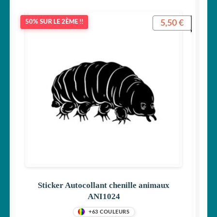
5,50
€
50% SUR LE 2ÈME !!
Sticker Autocollant chenille animaux
ANI1024
+63 COULEURS