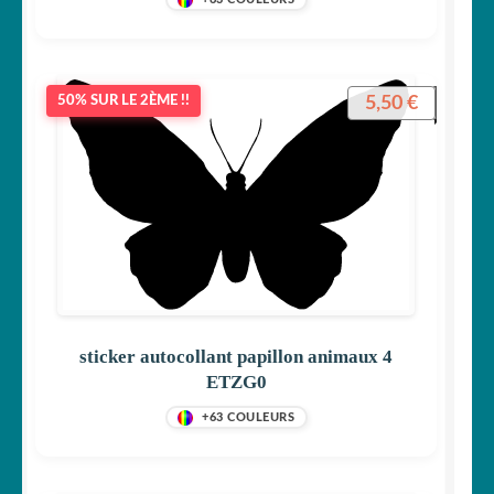
5,50
€
50% SUR LE 2ÈME !!
sticker autocollant papillon animaux 4
ETZG0
+63 COULEURS