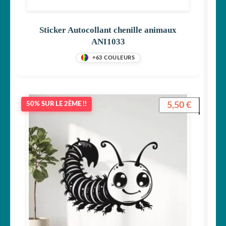
Sticker Autocollant chenille animaux
ANI1033
+63 COULEURS
5,50
€
50% SUR LE 2ÈME !!