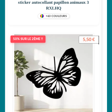
sticker autocollant papillon animaux 3
RXLHQ
+63 COULEURS
5,50
€
50% SUR LE 2ÈME !!