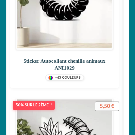
Sticker Autocollant chenille animaux
ANI1029
+63 COULEURS
5,50
€
50% SUR LE 2ÈME !!