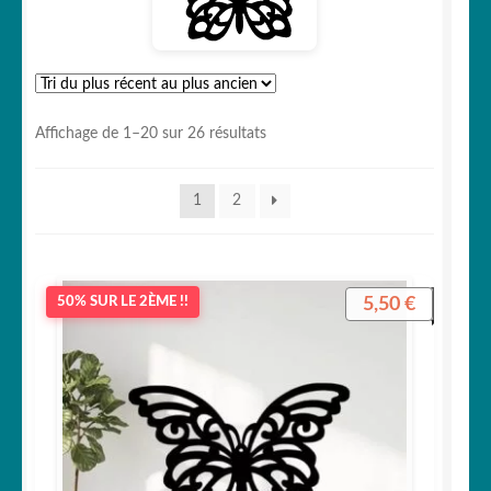
Votre espace
Trié
Affichage de 1–20 sur 26 résultats
du
plus
1
2
récent
au
plus
ancien
5,50
€
50% SUR LE 2ÈME !!