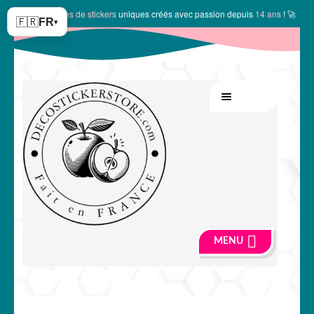
✨
10149 modèles de stickers
uniques créés avec passion depuis
14 ans
! 🚀
🇫🇷
FR
▾
Aller
Aller
MENU
à
au
la
contenu
navigation
MENU
🍏 Boutique