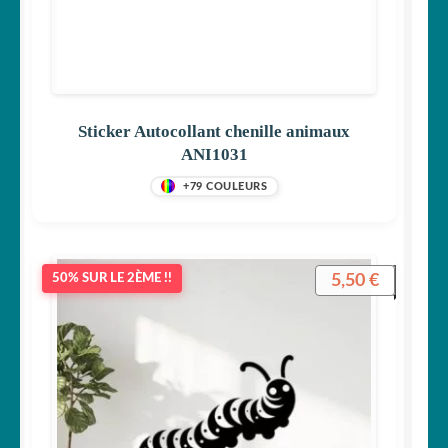
Sticker Autocollant chenille animaux
ANI1031
+79 COULEURS
5,50
€
50% SUR LE 2ÈME !!