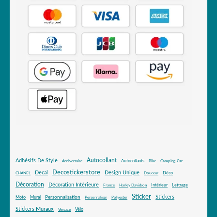
Autocollant
Adhésifs De Style
Autocollants
Anniversaire
Bike
Camping-Car
Decostickerstore
Decal
Design Unique
Déco
CHANEL
Douceur
Décoration
Décoration Intérieure
Intérieur
Lettrage
France
Harley Davidson
Sticker
Stickers
Mural
Personnalisation
Moto
Personnaliser
Polyester
Stickers Muraux
Vélo
Versace