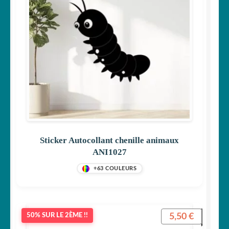
Sticker Autocollant chenille animaux
ANI1027
+63 COULEURS
5,50
€
50% SUR LE 2ÈME !!