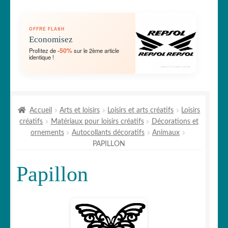
🛞 Véhicules
OFFRE FLASH
🐾 Stickers Animaux
Economisez
-50%
Profitez de
sur le 2ème article
identique !
🏡 Stickers décoration maison
Lettrage et kits
Accueil
Arts et loisirs
Loisirs et arts créatifs
Loisirs
🖨 3D et divers
créatifs
Matériaux pour loisirs créatifs
Décorations et
ornements
Autocollants décoratifs
Animaux
🐣 Décoration chambre Enfants
PAPILLON
Papillon
Générateur de sticker
☕ Mugs
Fait au Japon 🇯🇵