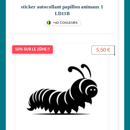
sticker autocollant papillon animaux 1
LD11B
+63 COULEURS
5,50
€
50% SUR LE 2ÈME !!