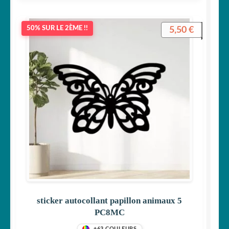
5,50
€
50% SUR LE 2ÈME !!
sticker autocollant papillon animaux 5
PC8MC
+63 COULEURS