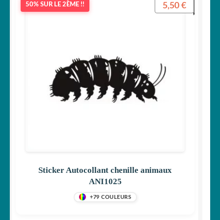
5,50
€
50% SUR LE 2ÈME !!
Sticker Autocollant chenille animaux
ANI1025
+79 COULEURS