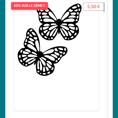
5,50
€
50% SUR LE 2ÈME !!