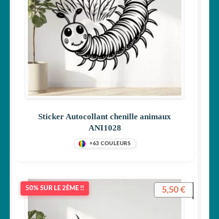
Sticker Autocollant chenille animaux
ANI1028
+63 COULEURS
5,50
€
50% SUR LE 2ÈME !!