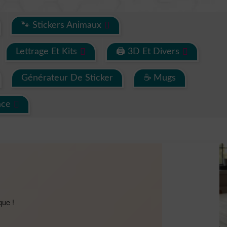
🐾 Stickers Animaux
Lettrage Et Kits
🖨 3D Et Divers
Générateur De Sticker
☕ Mugs
ace
que !