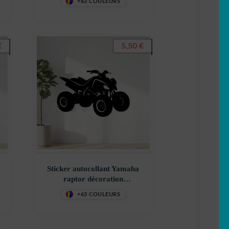
+63 COULEURS
€
5,50
€
Sticker autocollant Yamaha
raptor décoration
decostickerstore – EPM03Z
+63 COULEURS