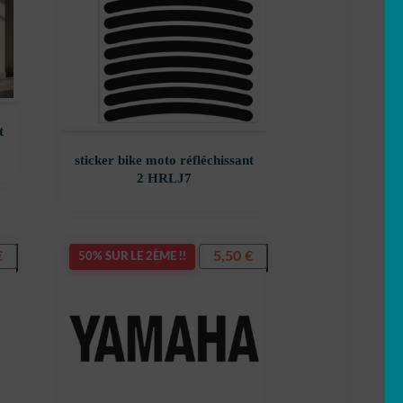
t
sticker bike moto réfléchissant
2 HRLJ7
€
5,50
€
50% SUR LE 2ÈME !!