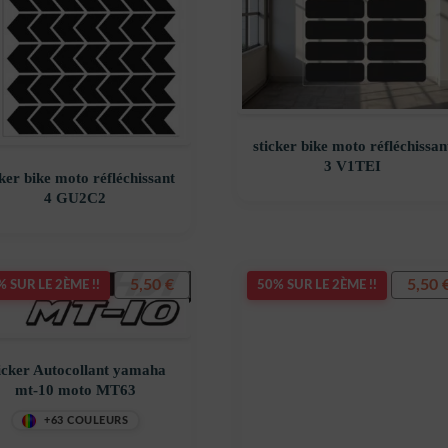
sticker bike moto réfléchissan
3 V1TEI
cker bike moto réfléchissant
4 GU2C2
5,50
€
5,50
 SUR LE 2ÈME !!
50% SUR LE 2ÈME !!
icker Autocollant yamaha
mt-10 moto MT63
+63 COULEURS