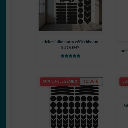
sticker bike moto réfléchissant
5 5ODM7
sti
Note
5
sur 5
10,90
€
50% SUR LE 2ÈME !!
50%
St