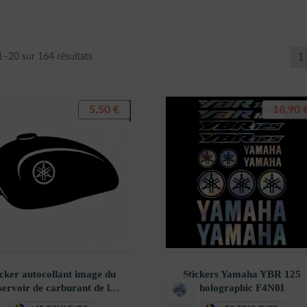
Trié
1–20 sur 164 résultats
1
du
plus
récent
5,50
€
18,90
au
plus
ancien
icker autocollant image du
Stickers Yamaha YBR 125
servoir de carburant de la
holographic F4N0I
oto, yamaha décoration