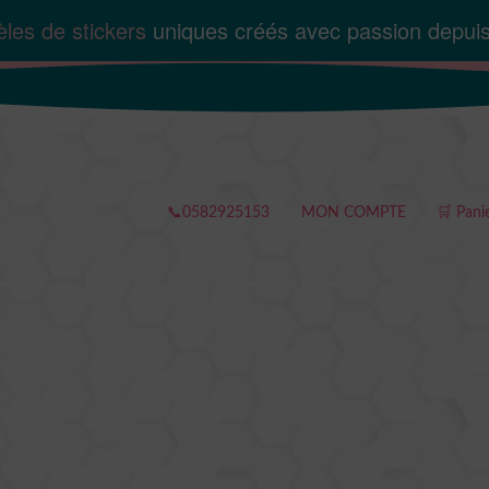
les de stickers
uniques créés avec passion depui
📞0582925153
MON COMPTE
🛒 Pani