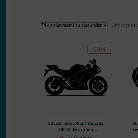
Affichage de 
5,50
€
Sticker autocollant Yamaha
St
700 R décoration
ré
decostickerstore – QYW2PE
m