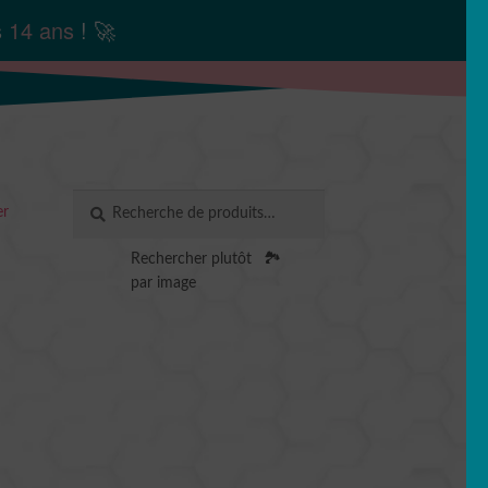
s
14 ans
! 🚀
Recherche
RECHERCHE
er
pour :
Rechercher plutôt
🏞️
par image