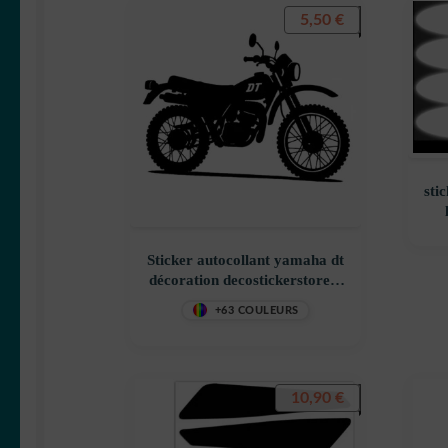
5,50
€
sti
Sticker autocollant yamaha dt
décoration decostickerstore –
A7O9NQ
+63 COULEURS
10,90
€