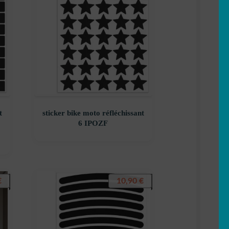
t
sticker bike moto réfléchissant
6 IPOZF
€
10,90
€