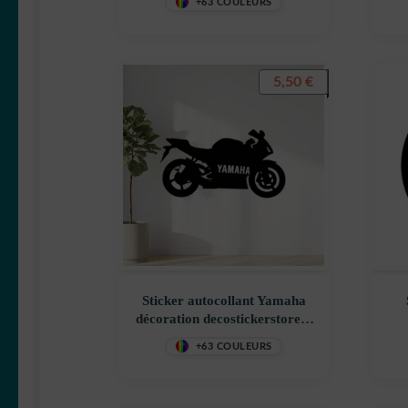
+63 COULEURS
de
5,50
€
Sticker autocollant Yamaha
décoration decostickerstore –
KUDU4C
de
+63 COULEURS