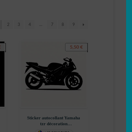
2
3
4
…
7
8
9
€
5,50
€
Sticker autocollant Yamaha
tzr décoration
decostickerstore – QVXNRA