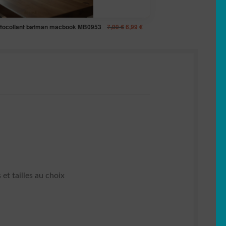
Le
Le
utocollant batman macbook MB0953
7,99
€
6,99
€
prix
prix
initial
actuel
était :
est :
7,99 €.
6,99 €.
et tailles au choix