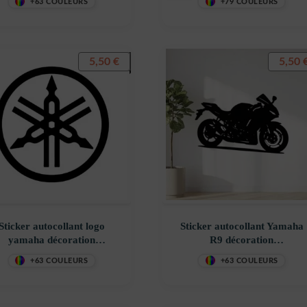
+63 COULEURS
+79 COULEURS
costickerstore – VT0NXL
5,50
€
5,50
Sticker autocollant logo
Sticker autocollant Yamaha
yamaha décoration
R9 décoration
costickerstore – WT0UDG
decostickerstore – SAJR5M
+63 COULEURS
+63 COULEURS