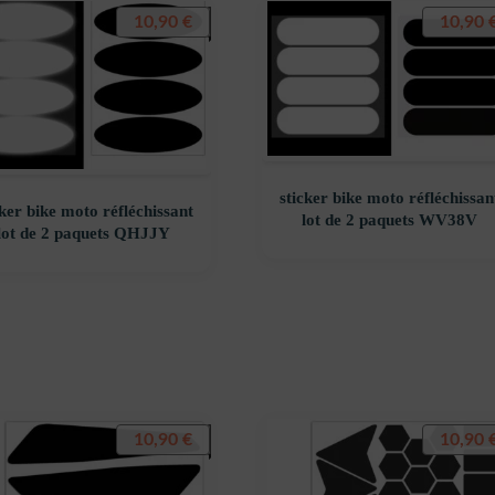
10,90
€
10,90
sticker bike moto réfléchissan
cker bike moto réfléchissant
lot de 2 paquets WV38V
lot de 2 paquets QHJJY
10,90
€
10,90