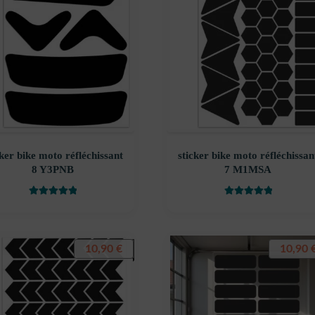
cker bike moto réfléchissant
sticker bike moto réfléchissan
8 Y3PNB
7 M1MSA
Note
5
sur 5
Note
5
sur 5
10,90
€
10,90