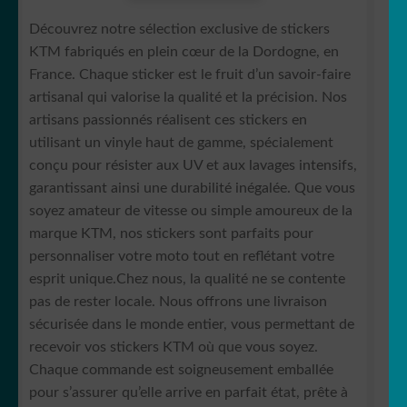
Découvrez notre sélection exclusive de stickers
🚲 Bike/vélo
KTM fabriqués en plein cœur de la Dordogne, en
France. Chaque sticker est le fruit d’un savoir-faire
Jeune Conducteur
artisanal qui valorise la qualité et la précision. Nos
artisans passionnés réalisent ces stickers en
OUVRIR
🚚 Camion
utilisant un vinyle haut de gamme, spécialement
LE
conçu pour résister aux UV et aux lavages intensifs,
MENU
🚍 Camping car
garantissant ainsi une durabilité inégalée. Que vous
ENFANT
soyez amateur de vitesse ou simple amoureux de la
OUVRIR
🏍️ Moto
marque KTM, nos stickers sont parfaits pour
LE
personnaliser votre moto tout en reflétant votre
MENU
Aprilia
esprit unique.Chez nous, la qualité ne se contente
ENFANT
pas de rester locale. Nous offrons une livraison
sécurisée dans le monde entier, vous permettant de
Beta
recevoir vos stickers KTM où que vous soyez.
Chaque commande est soigneusement emballée
Buell
pour s’assurer qu’elle arrive en parfait état, prête à