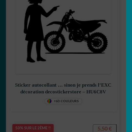
Sticker autocollant … sinon je prends l’EXC
décoration decostickerstore – HU6C8V
+63 COULEURS
5,50
€
50% SUR LE 2ÈME !!