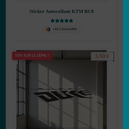
Sticker Autocollant KTM RC8
Note
5
sur 5
+63 COULEURS
5,50
€
50% SUR LE 2ÈME !!