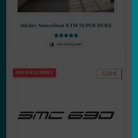
Sticker Autocollant KTM SUPER DUKE
Note
5
sur 5
+63 COULEURS
5,50
€
50% SUR LE 2ÈME !!