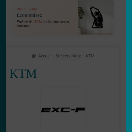
OUVRIR
🛞 Véhicules
OFFRE FLASH
LE
Economisez
MENU
🛻 4X4
-50%
Profitez de
sur le 2ème article
ENFANT
identique !
Bébé à bord
Chien à bord
Accueil
Stickers Moto
KTM
Etriers de frein
KTM
OUVRIR
🚘 Auto
LE
MENU
Bandes capot
ENFANT
Bandes
✈ avion