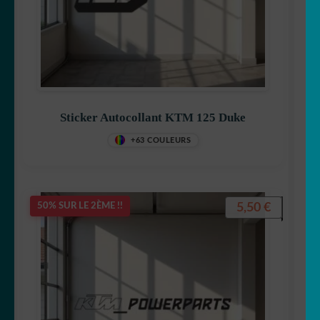
Sticker Autocollant KTM 125 Duke
+63 COULEURS
5,50
€
50% SUR LE 2ÈME !!