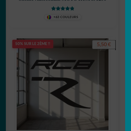
Note
5
sur 5
+63 COULEURS
5,50
€
50% SUR LE 2ÈME !!