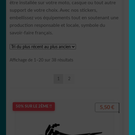
être installée sur votre moto, casque ou tout autre
BMW
support de votre choix. Avec nos stickers,
embellissez vos équipements tout en soutenant une
Ducati
production responsable et locale, symbole du
savoir-faire français.
Harley Davidson
Honda
Trié
Affichage de 1–20 sur 38 résultats
du
Indian
plus
1
2
récent
Kawasaki
au
plus
ancien
KTM
5,50
€
50% SUR LE 2ÈME !!
MBK
Suzuki moto