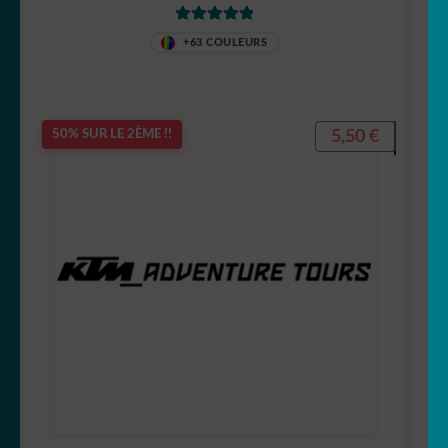
Note
5
sur 5
+63 COULEURS
5,50
€
50% SUR LE 2ÈME !!