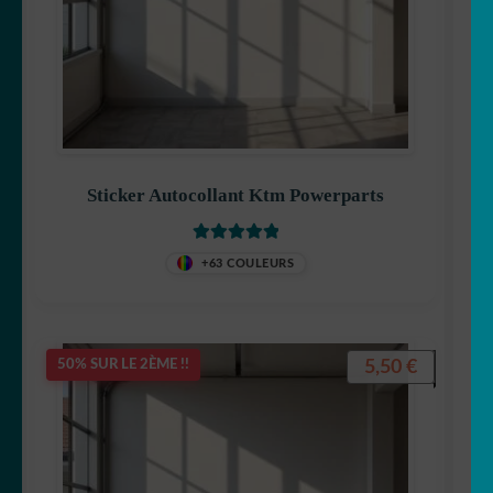
Sticker Autocollant Ktm Powerparts
Note
5
sur 5
+63 COULEURS
5,50
€
50% SUR LE 2ÈME !!