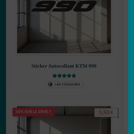
Sticker Autocollant KTM 990
Note
5
sur 5
+63 COULEURS
5,50
€
50% SUR LE 2ÈME !!