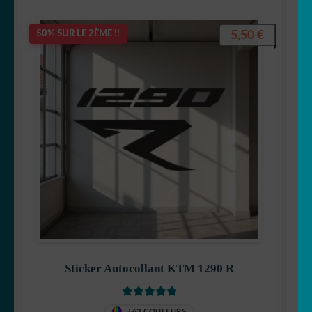
5,50
€
50% SUR LE 2ÈME !!
Sticker Autocollant KTM 1290 R
Note
5
sur 5
+63 COULEURS