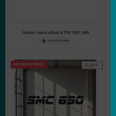
Sticker Autocollant KTM SMC 690
+63 COULEURS
5,50
€
50% SUR LE 2ÈME !!