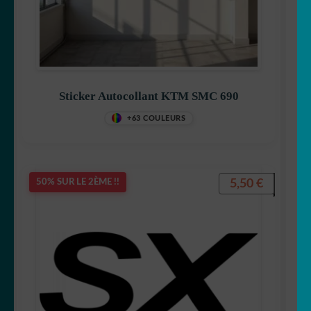
Sticker Autocollant KTM SMC 690
+63 COULEURS
5,50
€
50% SUR LE 2ÈME !!