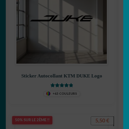
Sticker Autocollant KTM DUKE Logo
Note
5
sur 5
+63 COULEURS
5,50
€
50% SUR LE 2ÈME !!