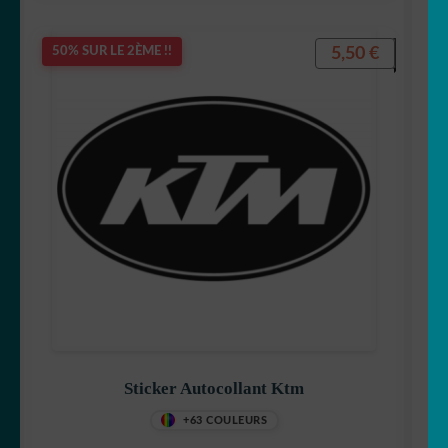
5,50
€
50% SUR LE 2ÈME !!
Sticker Autocollant Ktm
+63 COULEURS