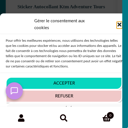
Sticker Autocollant Ktm Adventure Tours
+63 COULEURS
Gérer le consentement aux
cookies
Pour offrir les meilleures expériences, nous utilisons des technologies telles
5,50
€
50% SUR LE 2ÈME !!
que les cookies pour stocker et/ou accéder aux informations des appareils. Le
fait de consentir à ces technologies nous permettra de traiter des données
telles que le comportement de navigation ou les ID uniques sur ce site. Le fait
de ne pas consentir ou de retirer son consentement peut avoir un effet négatif
sur certaines caractéristiques et fonctions.
ACCEPTER
REFUSER
VOIR LES PRÉFÉRENCES
Recherche
RECHERCHE
0
pour :
Politique de cookies
Politique de confidentialité