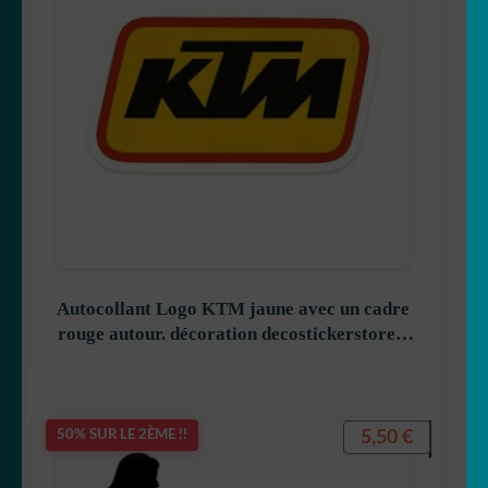
Autocollant Logo KTM jaune avec un cadre
rouge autour. décoration decostickerstore –
F6E9TL
5,50
€
50% SUR LE 2ÈME !!