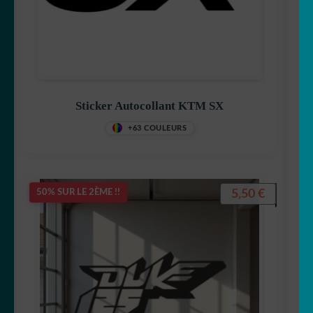
Sticker Autocollant KTM SX
+63 COULEURS
5,50
€
50% SUR LE 2ÈME !!