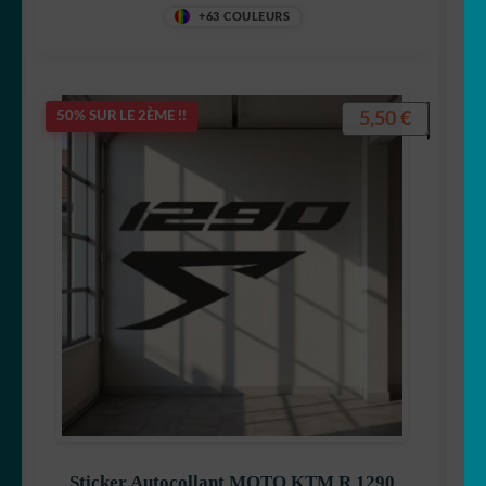
Note
5
sur 5
+63 COULEURS
5,50
€
50% SUR LE 2ÈME !!
Sticker Autocollant MOTO KTM R 1290