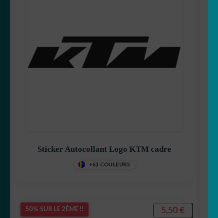
Sticker Autocollant Logo KTM cadre
+63 COULEURS
5,50
€
50% SUR LE 2ÈME !!