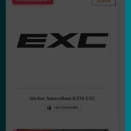
5,50
€
50% SUR LE 2ÈME !!
Sticker Autocollant KTM EXC
+63 COULEURS