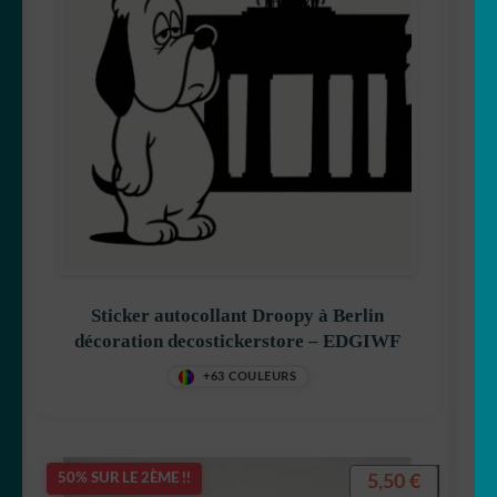
Sticker autocollant Droopy à Berlin
décoration decostickerstore – EDGIWF
+63 COULEURS
5,50
€
50% SUR LE 2ÈME !!