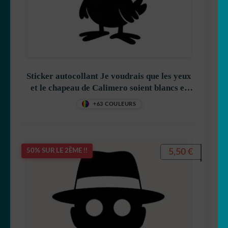
Sticker autocollant Je voudrais que les yeux
et le chapeau de Calimero soient blancs et
non transparents. décoration
+63 COULEURS
decostickerstore – TZMYH9
5,50
€
50% SUR LE 2ÈME !!