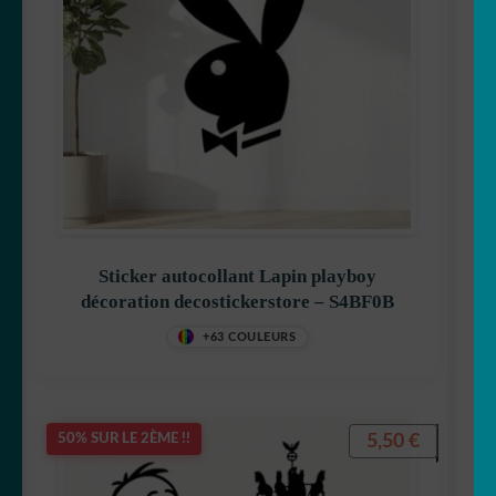
Sticker autocollant Lapin playboy
décoration decostickerstore – S4BF0B
+63 COULEURS
5,50
€
50% SUR LE 2ÈME !!