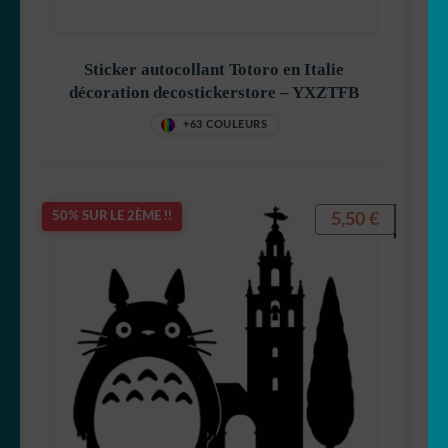
Sticker autocollant Totoro en Italie
décoration decostickerstore – YXZTFB
+63 COULEURS
5,50
€
50% SUR LE 2ÈME !!