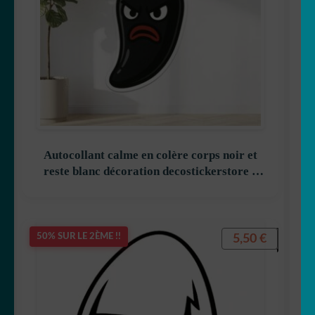
Autocollant calme en colère corps noir et
reste blanc décoration decostickerstore –
7D5LGQ
5,50
€
50% SUR LE 2ÈME !!