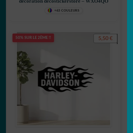
décoration decostickerstore – WXO4QO
+63 COULEURS
5,50
€
50% SUR LE 2ÈME !!