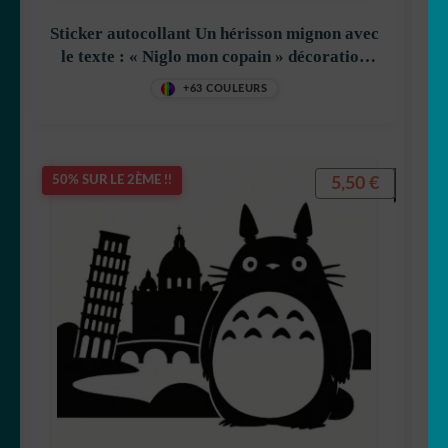
Sticker autocollant Un hérisson mignon avec
le texte : « Niglo mon copain » décoration
decostickerstore – YLRHAA
+63 COULEURS
5,50
€
50% SUR LE 2ÈME !!