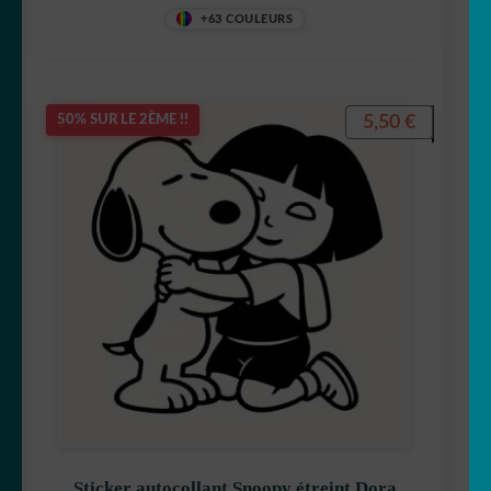
+63 COULEURS
5,50
€
50% SUR LE 2ÈME !!
Sticker autocollant Snoopy étreint Dora