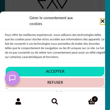
Gérer le consentement aux
cookies
sticker autocollant groupe k-pop EXO
Pour offrir les meilleures expériences, nous utilisons des technologies telles
CQWJZ
que les cookies pour stocker et/ou accéder aux informations des appareils. Le
fait de consentir à ces technologies nous permettra de traiter des données
+63 COULEURS
telles que le comportement de navigation ou les ID uniques sur ce site. Le fait
de ne pas consentir ou de retirer son consentement peut avoir un effet négatif
sur certaines caractéristiques et fonctions.
5,50
€
50% SUR LE 2ÈME !!
ACCEPTER
REFUSER
VOIR LES PRÉFÉRENCES
Recherche
RECHERCHE
0
pour :
Politique de cookies
Politique de confidentialité