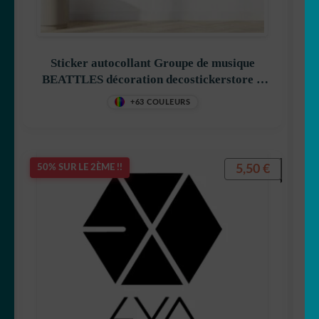
Sticker autocollant Groupe de musique
BEATTLES décoration decostickerstore –
8QTTQQ
+63 COULEURS
5,50
€
50% SUR LE 2ÈME !!