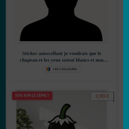
Sticker autocollant je voudrais que le
chapeau et les yeux soient blancs et non
transparents décoration decostickerstore –
+63 COULEURS
CLDMSC
3,90
€
50% SUR LE 2ÈME !!