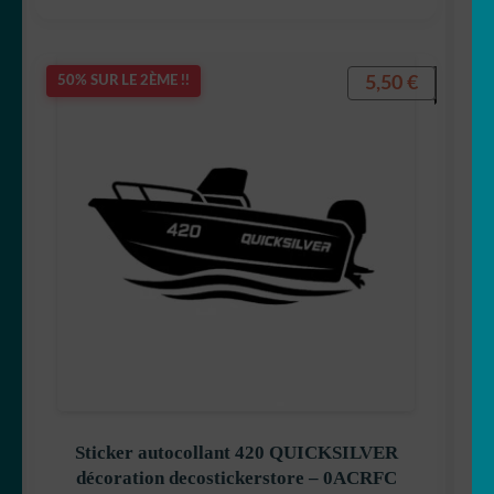
5,50
€
50% SUR LE 2ÈME !!
Sticker autocollant 420 QUICKSILVER
décoration decostickerstore – 0ACRFC