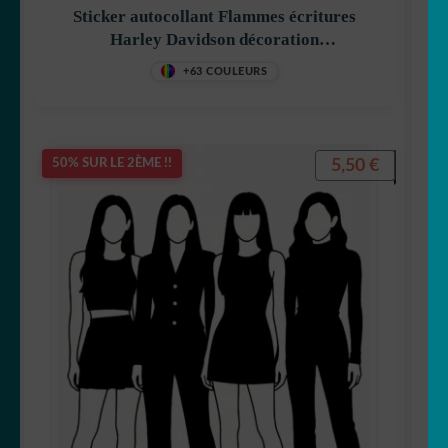
Sticker autocollant Flammes écritures
Harley Davidson décoration
decostickerstore – SH58RK
+63 COULEURS
5,50
€
50% SUR LE 2ÈME !!