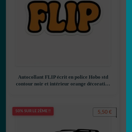
Autocollant FLIP écrit en police Hobo std
contour noir et intérieur orange décoration
decostickerstore – ZAIMJG
5,50
€
50% SUR LE 2ÈME !!