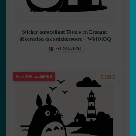
Sticker autocollant Totoro en Espagne
décoration decostickerstore – WMO03Q
+63 COULEURS
5,50
€
50% SUR LE 2ÈME !!