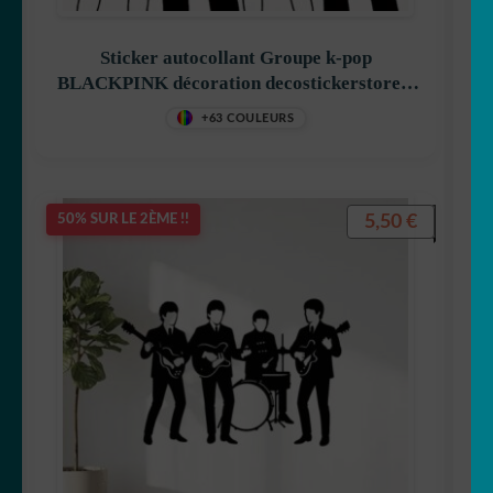
Sticker autocollant Groupe k-pop
BLACKPINK décoration decostickerstore –
LJFGUV
+63 COULEURS
5,50
€
50% SUR LE 2ÈME !!