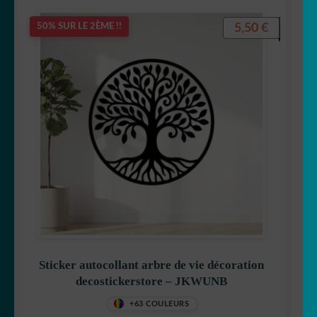
5,50
€
50% SUR LE 2ÈME !!
Sticker autocollant arbre de vie décoration
decostickerstore – JKWUNB
+63 COULEURS