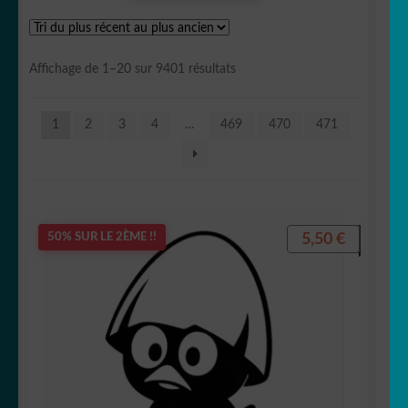
OUVRIR
Votre espace
LE
Trié
Affichage de 1–20 sur 9401 résultats
MENU
du
ENFANT
plus
1
2
3
4
…
469
470
471
récent
au
plus
ancien
5,50
€
50% SUR LE 2ÈME !!