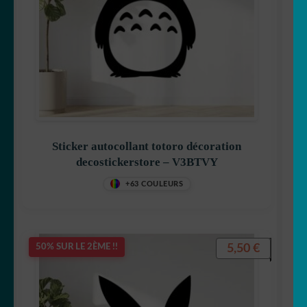
Sticker autocollant totoro décoration
decostickerstore – V3BTVY
+63 COULEURS
5,50
€
50% SUR LE 2ÈME !!