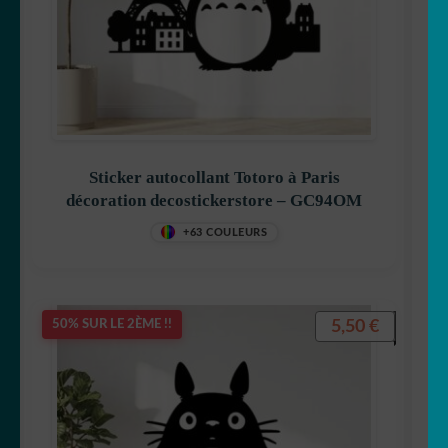
Sticker autocollant Totoro à Paris
décoration decostickerstore – GC94OM
+63 COULEURS
5,50
€
50% SUR LE 2ÈME !!