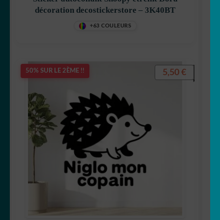
décoration decostickerstore – 3K40BT
+63 COULEURS
5,50
€
50% SUR LE 2ÈME !!