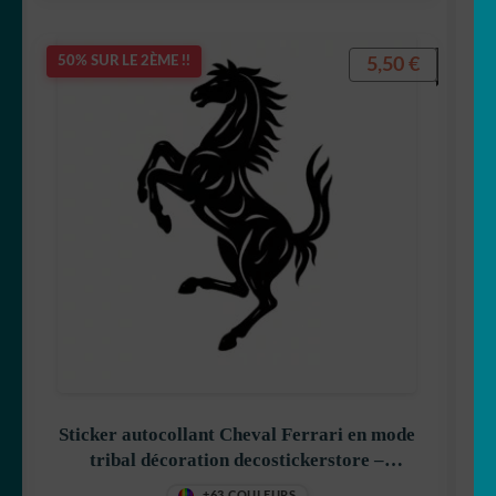
5,50
€
50% SUR LE 2ÈME !!
Sticker autocollant Cheval Ferrari en mode
tribal décoration decostickerstore –
CM6U0H
+63 COULEURS