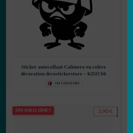
Sticker autocollant Calimero en colère
décoration decostickerstore – KD2C66
+63 COULEURS
3,90
€
50% SUR LE 2ÈME !!