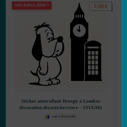
5,50
€
50% SUR LE 2ÈME !!
Sticker autocollant Droopy à Londres
décoration decostickerstore – STUUM1
+63 COULEURS