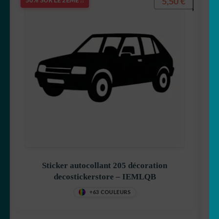
5,50
€
50% SUR LE 2ÈME !!
Sticker autocollant 205 décoration
decostickerstore – IEMLQB
+63 COULEURS