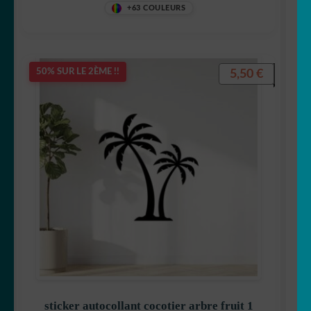
+63 COULEURS
5,50
€
50% SUR LE 2ÈME !!
sticker autocollant cocotier arbre fruit 1