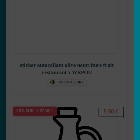
sticker autocollant olive nourriture fruit
restaurant 5 WRPOU
+63 COULEURS
5,50
€
50% SUR LE 2ÈME !!