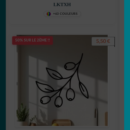
LKTXH
+63 COULEURS
5,50
€
50% SUR LE 2ÈME !!