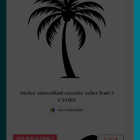
sticker autocollant cocotier arbre fruit 5
CYOPA
+63 COULEURS
5,50
€
50% SUR LE 2ÈME !!