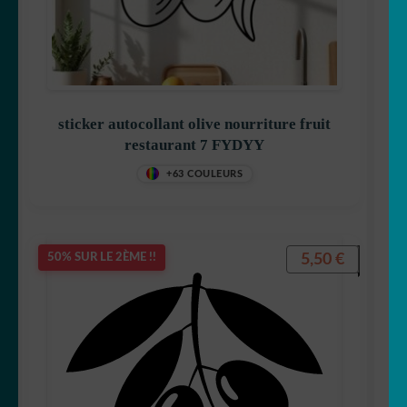
sticker autocollant olive nourriture fruit
restaurant 7 FYDYY
+63 COULEURS
5,50
€
50% SUR LE 2ÈME !!