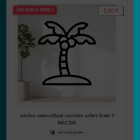
5,50
€
50% SUR LE 2ÈME !!
sticker autocollant cocotier arbre fruit 3
BKCDK
+63 COULEURS