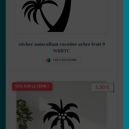
🚽 WC
👀 Disney
💐 Fleurs & Végétaux
sticker autocollant cocotier arbre fruit 9
W8BTC
🧟‍♀️ Halloween
+63 COULEURS
Stickers imprimés
5,50
€
50% SUR LE 2ÈME !!
🇫🇷 france
🇯🇵 japon
🗻 montagne