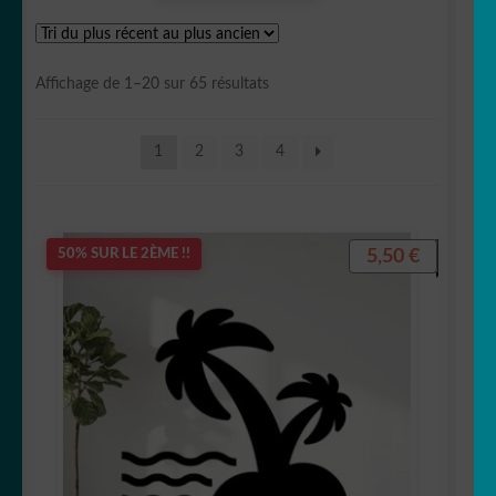
🥕 légumes
Trié
Affichage de 1–20 sur 65 résultats
🐮 Boucher
du
plus
1
2
3
4
récent
🪴 Jardinier/Paysagiste
au
plus
🧺 Laverie
ancien
5,50
€
50% SUR LE 2ÈME !!
🩺 Médical
🚒 Pompier
🍽 Restaurant
🚫 Signalétique