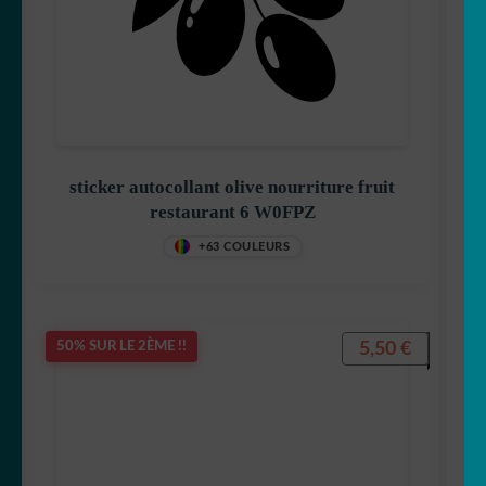
sticker autocollant olive nourriture fruit
restaurant 6 W0FPZ
+63 COULEURS
5,50
€
50% SUR LE 2ÈME !!