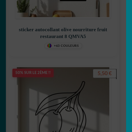
sticker autocollant olive nourriture fruit
restaurant 8 QMVA5
+63 COULEURS
5,50
€
50% SUR LE 2ÈME !!