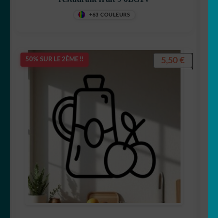
+63 COULEURS
5,50
€
50% SUR LE 2ÈME !!