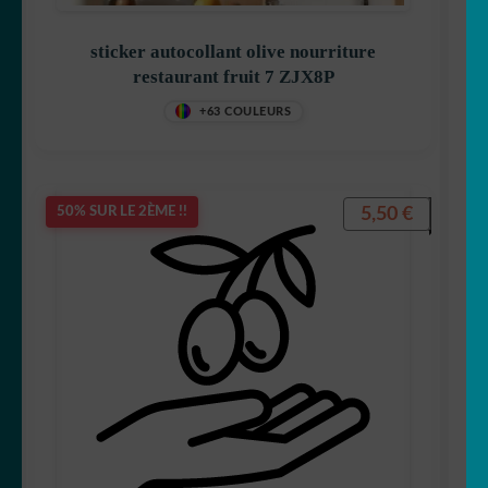
sticker autocollant olive nourriture
restaurant fruit 7 ZJX8P
+63 COULEURS
5,50
€
50% SUR LE 2ÈME !!