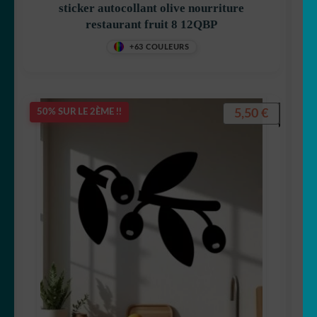
sticker autocollant olive nourriture
restaurant fruit 8 12QBP
+63 COULEURS
5,50
€
50% SUR LE 2ÈME !!