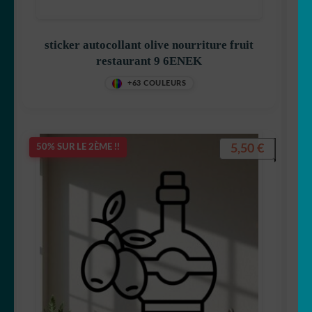
sticker autocollant olive nourriture fruit
restaurant 9 6ENEK
+63 COULEURS
5,50
€
50% SUR LE 2ÈME !!