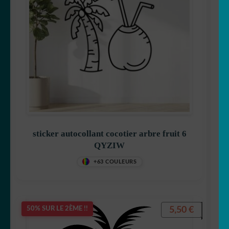
OUVRIR
Votre espace
LE
MENU
ENFANT
sticker autocollant cocotier arbre fruit 6
QYZIW
+63 COULEURS
5,50
€
50% SUR LE 2ÈME !!