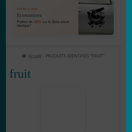
OUVRIR
🛞 Véhicules
OFFRE FLASH
LE
Economisez
MENU
OUVRIR
🐾 Stickers Animaux
-50%
Profitez de
sur le 2ème article
ENFANT
identique !
LE
MENU
OUVRIR
🏡 Stickers décoration maison
ENFANT
LE
MENU
OUVRIR
🛠 Métiers
ENFANT
Accueil
PRODUITS IDENTIFIÉS “FRUIT”
LE
MENU
💈Barbier/coiffeur
fruit
ENFANT
🥐Boulangerie/Pâtisserie
OUVRIR
🍲 nourriture
LE
MENU
🍏 fruits
ENFANT
🥐 gâteaux/biscuits