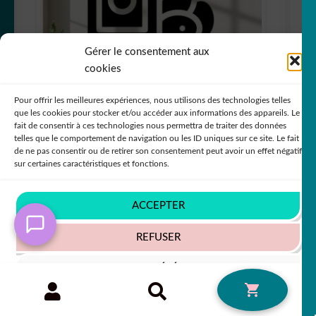
Gérer le consentement aux
cookies
Pour offrir les meilleures expériences, nous utilisons des technologies telles
sticker autocollant olive nourriture
que les cookies pour stocker et/ou accéder aux informations des appareils. Le
restaurant fruit 4 OS6UF
fait de consentir à ces technologies nous permettra de traiter des données
telles que le comportement de navigation ou les ID uniques sur ce site. Le fait
+63 COULEURS
de ne pas consentir ou de retirer son consentement peut avoir un effet négatif
sur certaines caractéristiques et fonctions.
ACCEPTER
5,50
€
50% SUR LE 2ÈME !!
REFUSER
VOIR LES PRÉFÉRENCES
Recherche
RECHERCHE
0
pour :
Politique de cookies
Politique de confidentialité