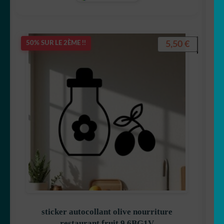
5,50
€
50% SUR LE 2ÈME !!
sticker autocollant olive nourriture
restaurant fruit 9 6BG1V