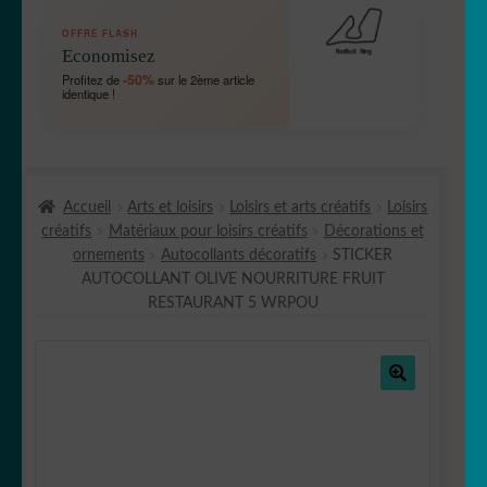
OUVRIR
🛞 Véhicules
OFFRE FLASH
LE
Economisez
MENU
OUVRIR
🐾 Stickers Animaux
-50%
Profitez de
sur le 2ème article
ENFANT
identique !
LE
MENU
OUVRIR
🏡 Stickers décoration maison
ENFANT
LE
MENU
OUVRIR
Lettrage et kits
ENFANT
Accueil
Arts et loisirs
Loisirs et arts créatifs
Loisirs
LE
créatifs
Matériaux pour loisirs créatifs
Décorations et
MENU
OUVRIR
🖨 3D et divers
ornements
Autocollants décoratifs
STICKER
ENFANT
LE
AUTOCOLLANT OLIVE NOURRITURE FRUIT
MENU
OUVRIR
🐣 Décoration chambre Enfants
RESTAURANT 5 WRPOU
ENFANT
LE
MENU
Générateur de sticker
ENFANT
🔍
☕ Mugs
Fait au Japon 🇯🇵