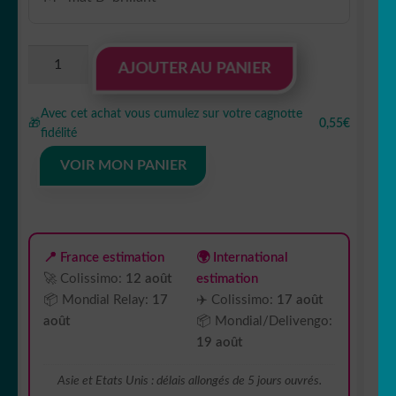
quantité
AJOUTER AU PANIER
de
sticker
Avec cet achat vous cumulez sur votre cagnotte
autocollant
🎁
0,55€
fidélité
olive
nourriture
VOIR MON PANIER
fruit
restaurant
5
WRPOU
📍 France estimation
🌍 International
🚀 Colissimo:
12 août
estimation
📦 Mondial Relay:
17
✈️ Colissimo:
17 août
août
📦 Mondial/Delivengo:
19 août
Asie et Etats Unis : délais allongés de 5 jours ouvrés.