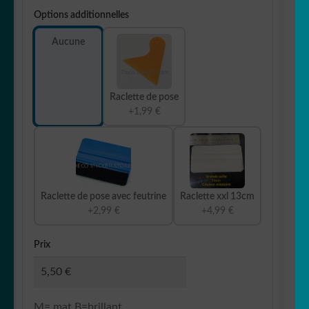
Options additionnelles
Aucune
Raclette de pose
+1,99 €
Raclette de pose avec feutrine
Raclette xxl 13cm
+2,99 €
+4,99 €
Prix
M= mat B=brillant