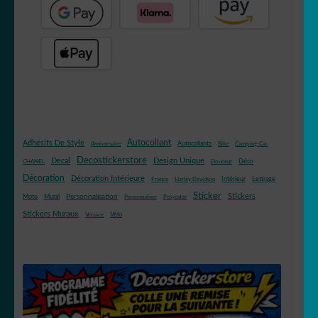
Autocollant
Adhésifs De Style
Autocollants
Anniversaire
Bike
Camping-Car
Decostickerstore
Decal
Design Unique
Déco
CHANEL
Douceur
Décoration
Décoration Intérieure
Intérieur
Lettrage
France
Harley Davidson
Sticker
Stickers
Mural
Personnalisation
Moto
Personnaliser
Polyester
Stickers Muraux
Vélo
Versace