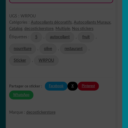
UGS :
WRPOU
Catégories :
Autocollants décoratifs
,
Autocollants Muraux
,
Catalog
,
decostickerstore
,
Multiple
,
Nos stickers
Étiquettes :
5
,
autocollant
,
fruit
,
nourriture
,
olive
,
restaurant
,
Sticker
,
WRPOU
Facebook
X
Pinterest
Partager ce sticker :
WhatsApp
Marque :
decostickerstore