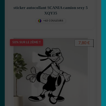
sticker autocollant SCANIA camion sexy 5
XQY35
+63 COULEURS
7,80
€
50% SUR LE 2ÈME !!