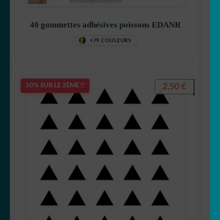
40 gommettes adhésives poissons EDANR
+79 COULEURS
2,50
€
50% SUR LE 2ÈME !!