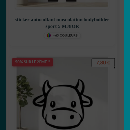
sticker autocollant musculation bodybuilder
sport 5 MJ8OR
+63 COULEURS
7,80
€
50% SUR LE 2ÈME !!