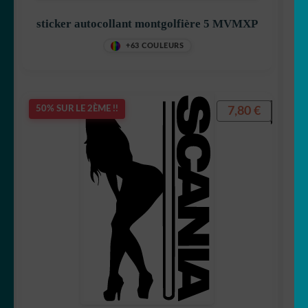
sticker autocollant montgolfière 5 MVMXP
+63 COULEURS
7,80
€
50% SUR LE 2ÈME !!