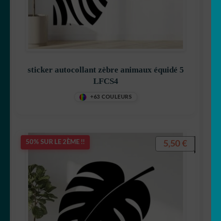
sticker autocollant zèbre animaux équidé 5
LFCS4
+63 COULEURS
5,50
€
50% SUR LE 2ÈME !!