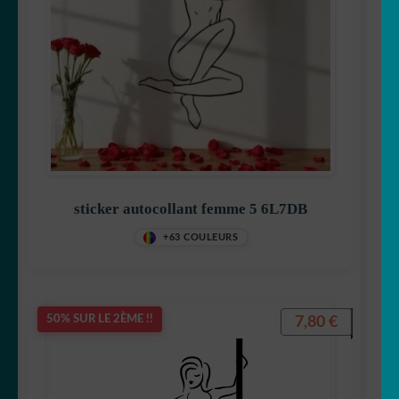
sticker autocollant femme 5 6L7DB
+63 COULEURS
7,80
€
50% SUR LE 2ÈME !!