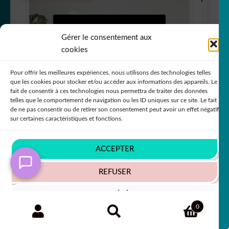
Gérer le consentement aux
cookies
Pour offrir les meilleures expériences, nous utilisons des technologies telles
que les cookies pour stocker et/ou accéder aux informations des appareils. Le
fait de consentir à ces technologies nous permettra de traiter des données
telles que le comportement de navigation ou les ID uniques sur ce site. Le fait
de ne pas consentir ou de retirer son consentement peut avoir un effet négatif
sur certaines caractéristiques et fonctions.
In order to provide you with a better service, our
website is restructuring its languages - Afin de vous
ACCEPTER
donner un meilleur service, notre site restructure ses
sticker autocollant pictogramme wc 5
langues
REFUSER
GTGJN
Ignorer
+63 COULEURS
VOIR LES PRÉFÉRENCES
Recherche
RECHERCHE
0
pour :
Politique de cookies
Politique de confidentialité