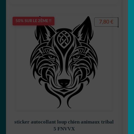
7,80
€
50% SUR LE 2ÈME !!
sticker autocollant loup chien animaux tribal
5 FNVVX