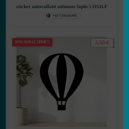
sticker autocollant animaux lapin 5 OS3LF
+63 COULEURS
5,50
€
50% SUR LE 2ÈME !!