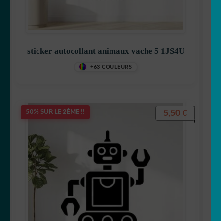
sticker autocollant animaux vache 5 1JS4U
+63 COULEURS
5,50
€
50% SUR LE 2ÈME !!