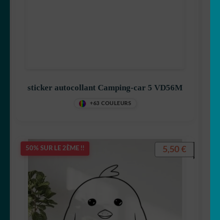
sticker autocollant Camping-car 5 VD56M
+63 COULEURS
5,50
€
50% SUR LE 2ÈME !!