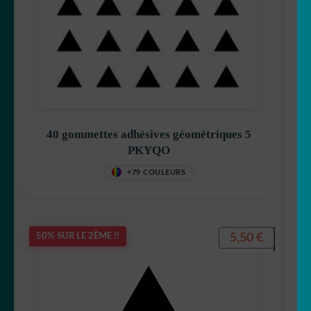
40 gommettes adhésives géométriques 5
PKYQO
+79 COULEURS
5,50
€
50% SUR LE 2ÈME !!