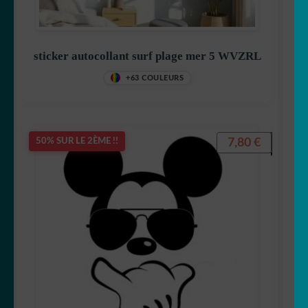
sticker autocollant surf plage mer 5 WVZRL
+63 COULEURS
7,80
€
50% SUR LE 2ÈME !!