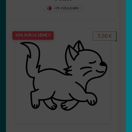
+79 COULEURS
5,50
€
50% SUR LE 2ÈME !!