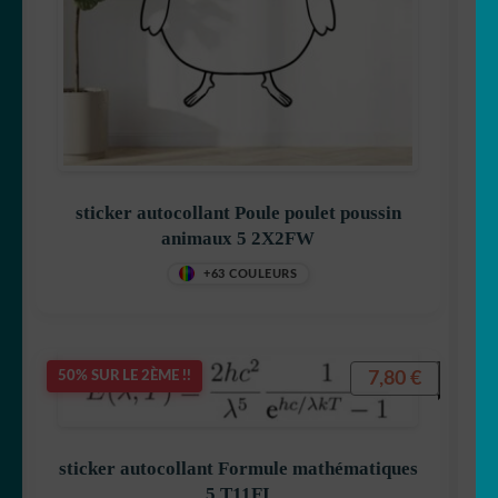
sticker autocollant Poule poulet poussin
animaux 5 2X2FW
+63 COULEURS
7,80
€
50% SUR LE 2ÈME !!
sticker autocollant Formule mathématiques
5 T11FI