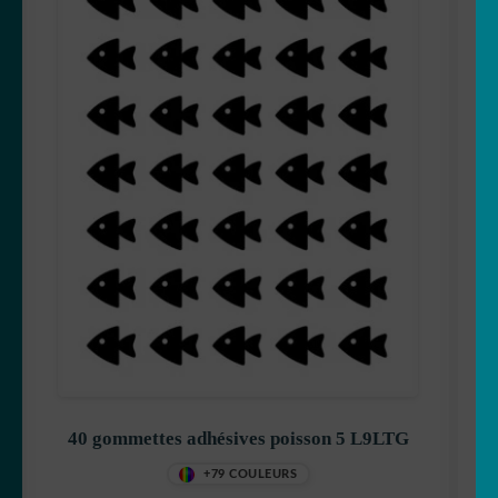
40 gommettes adhésives poisson 5 L9LTG
+79 COULEURS