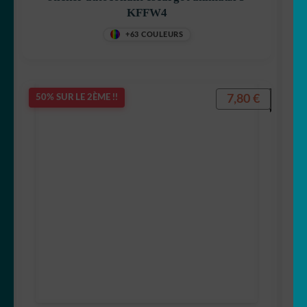
KFFW4
+63 COULEURS
7,80
€
50% SUR LE 2ÈME !!