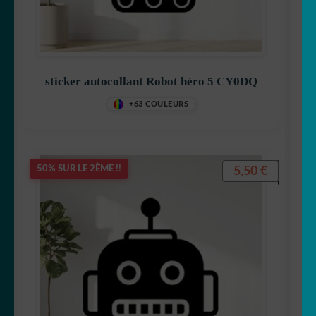
sticker autocollant Robot héro 5 CY0DQ
+63 COULEURS
5,50
€
50% SUR LE 2ÈME !!