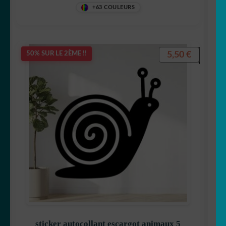
+63 COULEURS
5,50
€
50% SUR LE 2ÈME !!
sticker autocollant escargot animaux 5