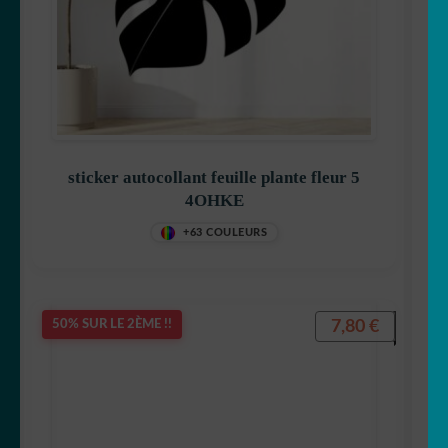
sticker autocollant feuille plante fleur 5
4OHKE
+63 COULEURS
7,80
€
50% SUR LE 2ÈME !!