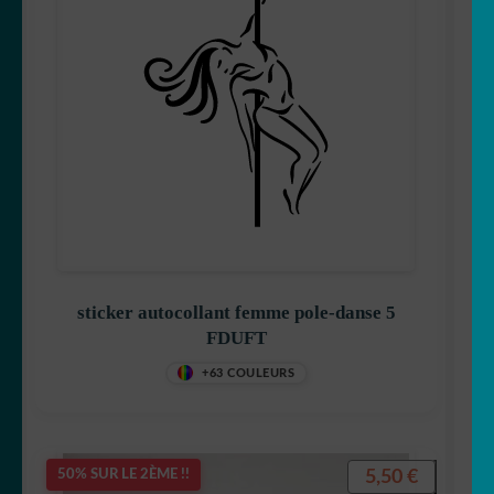
sticker autocollant femme pole-danse 5
FDUFT
+63 COULEURS
5,50
€
50% SUR LE 2ÈME !!