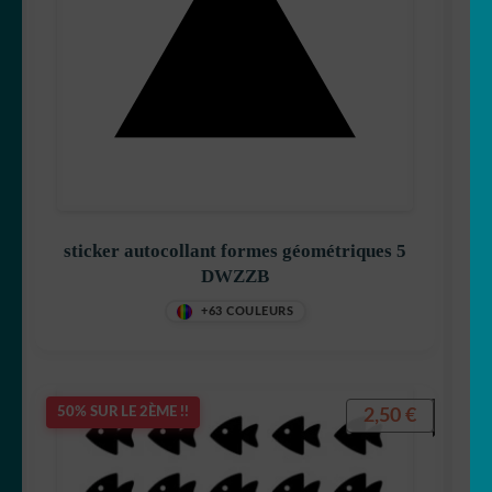
sticker autocollant formes géométriques 5
DWZZB
+63 COULEURS
2,50
€
50% SUR LE 2ÈME !!