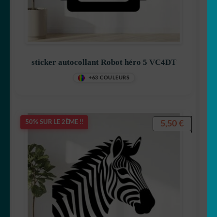
sticker autocollant Robot héro 5 VC4DT
+63 COULEURS
5,50
€
50% SUR LE 2ÈME !!