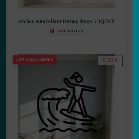
sticker autocollant Disney dingo 5 3Q7KY
+63 COULEURS
5,50
€
50% SUR LE 2ÈME !!