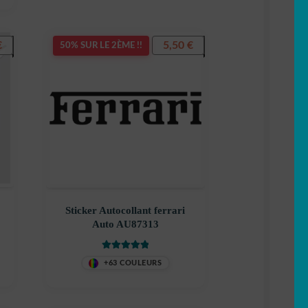
€
5,50
€
50% SUR LE 2ÈME !!
Sticker Autocollant ferrari
Auto AU87313
Note
5.00
sur
+63 COULEURS
5