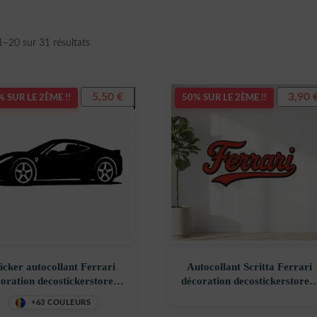
Trié
1–20 sur 31 résultats
du
plus
récent
5,50
€
3,90
 SUR LE 2ÈME !!
50% SUR LE 2ÈME !!
au
plus
ancien
ticker autocollant Ferrari
Autocollant Scritta Ferrari
oration decostickerstore –
décoration decostickerstore 
QB1MFY
UHONQM
+63 COULEURS