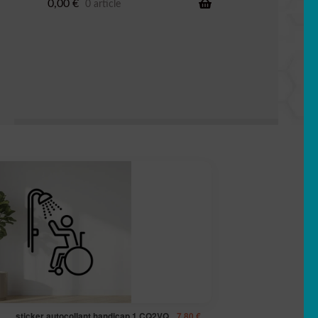
0,00
€
0 article
sticker autocollant handicap 1 CQ2VQ
7,80
€