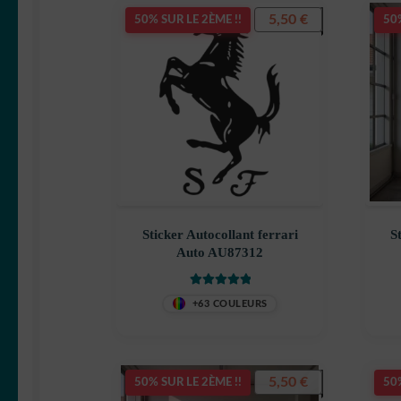
5,50
€
50% SUR LE 2ÈME !!
50%
Sticker Autocollant ferrari
S
Auto AU87312
Note
5
sur 5
+63 COULEURS
5,50
€
50% SUR LE 2ÈME !!
50%