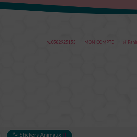
📞0582925153
MON COMPTE
🛒 Pani
🐾 Stickers Animaux