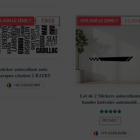
Le
7,80
€
15,90
19,90
€
 SUR LE 2ÈME !!
50% SUR LE 2ÈME !!
prix
initial
était :
19,90 €.
sticker autocollant auto
arques citation 2 RJZBY
+63 COULEURS
Lot de 2 Stickers autocollant
bandes latérales automobile
MOD3
Note
5.00
sur
PROMO !
5
+79 COULEURS