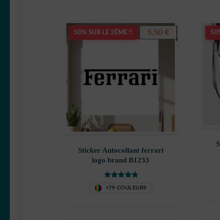
5,50
€
50% SUR LE 2ÈME !!
50%
S
Sticker Autocollant ferrari
logo brand B1233
Note
5
sur 5
+79 COULEURS