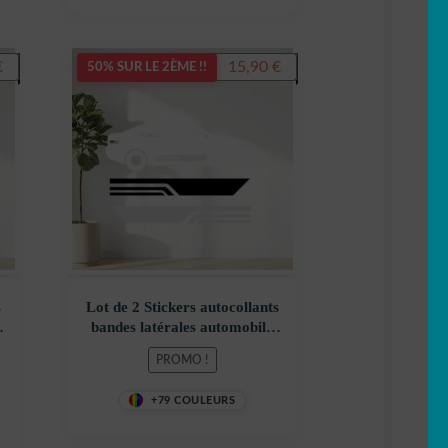
Le
Le
Le
€
15,90
€
19,90
€
50% SUR LE 2ÈME !!
prix
prix
prix
actuel
initial
actuel
est :
était :
est :
15,90 €.
19,90 €.
15,90 €.
s
Lot de 2 Stickers autocollants
bandes latérales automobile
MOD2
PROMO !
+79 COULEURS