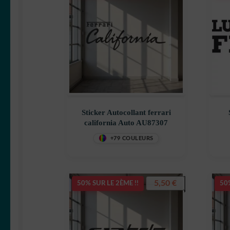
Sticker Autocollant ferrari
california Auto AU87307
+79 COULEURS
5,50
€
50% SUR LE 2ÈME !!
50%