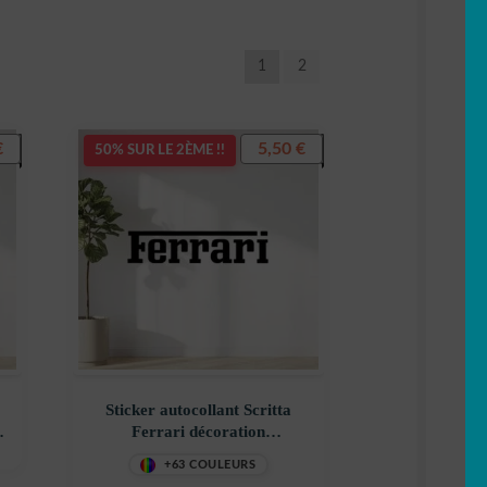
1
2
€
5,50
€
50% SUR LE 2ÈME !!
Sticker autocollant Scritta
–
Ferrari décoration
decostickerstore – ABU9IY
+63 COULEURS