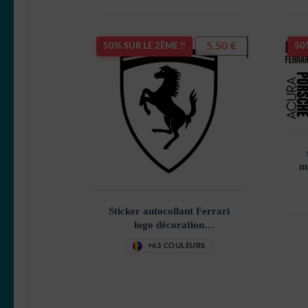
5,50
€
50% SUR LE 2ÈME !!
50%
m
Sticker autocollant Ferrari
logo décoration
decostickerstore – PLUGMS
+63 COULEURS