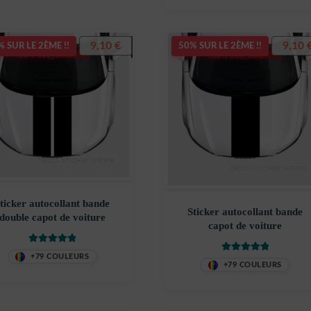
9,10
€
9,10
 SUR LE 2ÈME !!
50% SUR LE 2ÈME !!
ticker autocollant bande
Sticker autocollant bande
double capot de voiture
capot de voiture
Note
5
sur 5
+79 COULEURS
Note
5
sur 5
+79 COULEURS