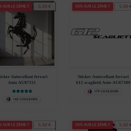
5,50
€
5,50
 SUR LE 2ÈME !!
50% SUR LE 2ÈME !!
ticker Autocollant ferrari
Sticker Autocollant ferrari
Auto AU87311
612 scaglietti Auto AU87309
+79 COULEURS
Note
5
sur 5
+63 COULEURS
5,50
€
5,50
 SUR LE 2ÈME !!
50% SUR LE 2ÈME !!