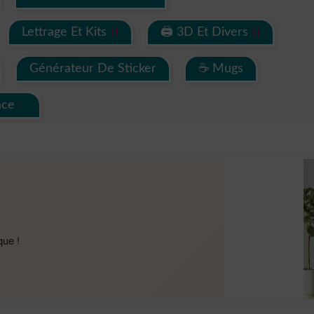
Lettrage Et Kits
🖨 3D Et Divers
Générateur De Sticker
☕ Mugs
ace
que !