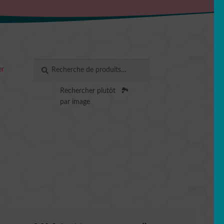
Recherche
RECHERCHE
er
pour :
Rechercher plutôt
🏞️
par image