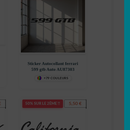
Sticker Autocollant ferrari
599 gtb Auto AU87303
+79 COULEURS
€
5,50
€
50% SUR LE 2ÈME !!