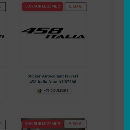
€
5,50
€
50% SUR LE 2ÈME !!
Sticker Autocollant ferrari
458 italia Auto AU87308
+79 COULEURS
€
5,50
€
50% SUR LE 2ÈME !!