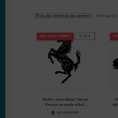
Affichage de 
5,50
€
50% SUR LE 2ÈME !!
50%
Sticker autocollant Cheval
S
Ferrari en mode tribal
déc
décoration decostickerstore –
+63 COULEURS
CM6U0H