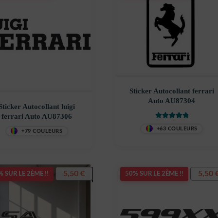
Sticker Autocollant ferrari
Auto AU87304
Sticker Autocollant luigi
ferrari Auto AU87306
Note
5
sur 5
+63 COULEURS
+79 COULEURS
5,50
€
5,50
 SUR LE 2ÈME !!
50% SUR LE 2ÈME !!