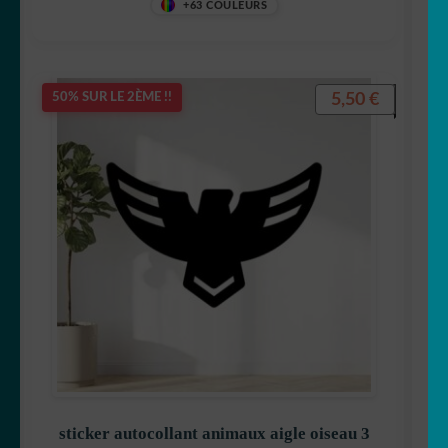
+63 COULEURS
5,50
€
50% SUR LE 2ÈME !!
sticker autocollant animaux aigle oiseau 3