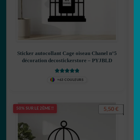
Sticker autocollant Cage oiseau Chanel n°5
décoration decostickerstore – PYJBLD
Note
5
sur 5
+63 COULEURS
5,50
€
50% SUR LE 2ÈME !!