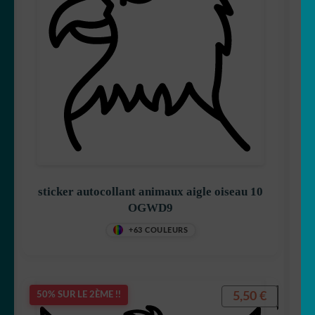
sticker autocollant animaux aigle oiseau 10
OGWD9
+63 COULEURS
5,50
€
50% SUR LE 2ÈME !!