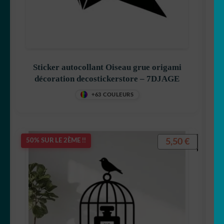
Sticker autocollant Oiseau grue origami
décoration decostickerstore – 7DJAGE
+63 COULEURS
5,50
€
50% SUR LE 2ÈME !!