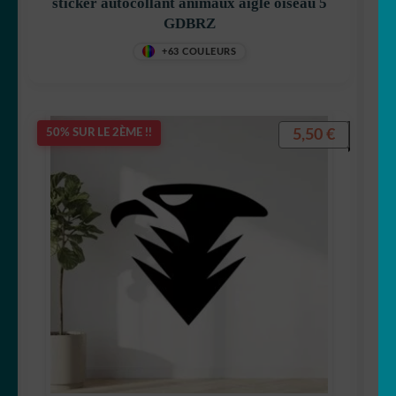
sticker autocollant animaux aigle oiseau 5
GDBRZ
+63 COULEURS
5,50
€
50% SUR LE 2ÈME !!