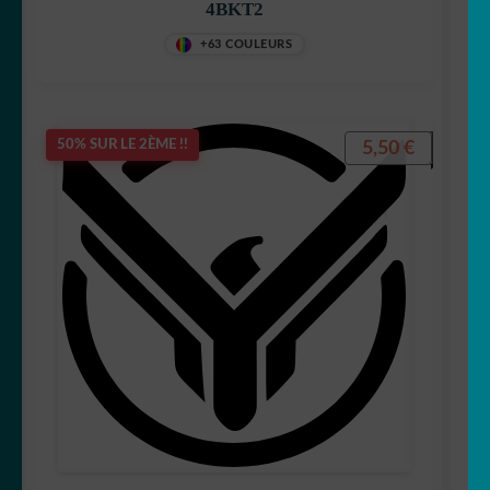
4BKT2
+63 COULEURS
5,50
€
50% SUR LE 2ÈME !!