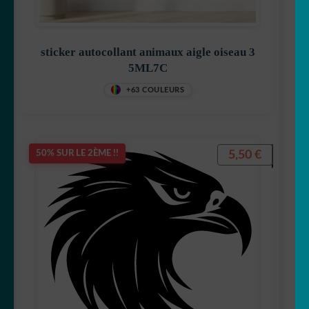
sticker autocollant animaux aigle oiseau 3
5ML7C
+63 COULEURS
5,50
€
50% SUR LE 2ÈME !!