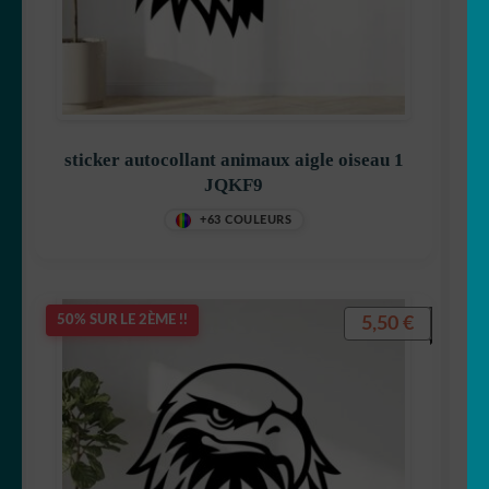
sticker autocollant animaux aigle oiseau 1
JQKF9
+63 COULEURS
5,50
€
50% SUR LE 2ÈME !!