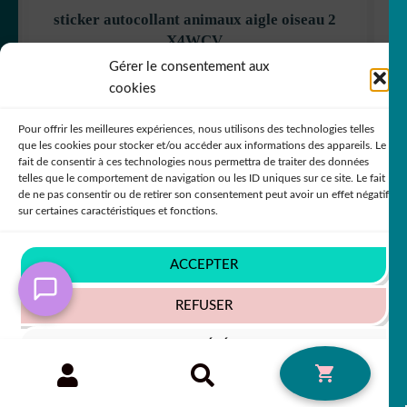
sticker autocollant animaux aigle oiseau 2
X4WCV
Gérer le consentement aux
+63 COULEURS
cookies
Pour offrir les meilleures expériences, nous utilisons des technologies telles
que les cookies pour stocker et/ou accéder aux informations des appareils. Le
5,50
€
50% SUR LE 2ÈME !!
fait de consentir à ces technologies nous permettra de traiter des données
telles que le comportement de navigation ou les ID uniques sur ce site. Le fait
de ne pas consentir ou de retirer son consentement peut avoir un effet négatif
sur certaines caractéristiques et fonctions.
ACCEPTER
REFUSER
VOIR LES PRÉFÉRENCES
Recherche
RECHERCHE
0
pour :
Politique de cookies
Politique de confidentialité