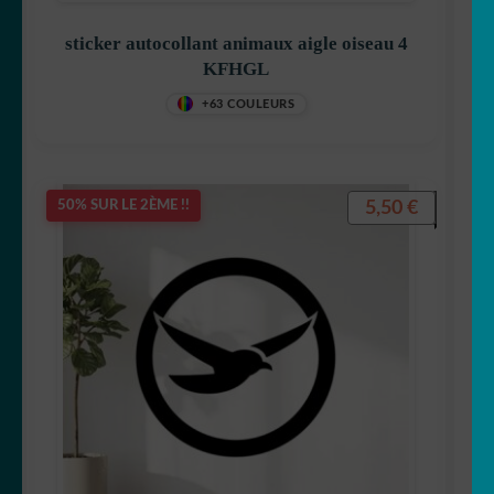
sticker autocollant animaux aigle oiseau 4
KFHGL
+63 COULEURS
5,50
€
50% SUR LE 2ÈME !!