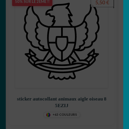
5,50
€
50% SUR LE 2ÈME !!
sticker autocollant animaux aigle oiseau 8
5EZIJ
+63 COULEURS