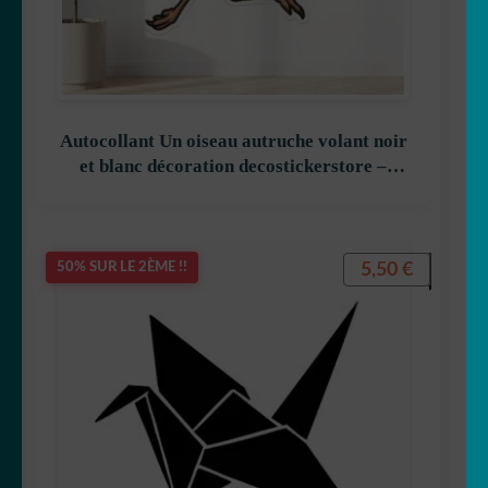
ENFANT
LE
MENU
OUVRIR
🖨 3D et divers
ENFANT
LE
MENU
OUVRIR
🐣 Décoration chambre Enfants
ENFANT
LE
Autocollant Un oiseau autruche volant noir
MENU
Générateur de sticker
et blanc décoration decostickerstore –
ENFANT
DWZTNL
☕ Mugs
5,50
€
50% SUR LE 2ÈME !!
Fait au Japon 🇯🇵
OUVRIR
Votre espace
LE
MENU
ENFANT