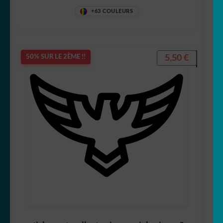
+63 COULEURS
5,50
€
50% SUR LE 2ÈME !!