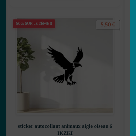
5,50
€
50% SUR LE 2ÈME !!
sticker autocollant animaux aigle oiseau 6
IKZKI