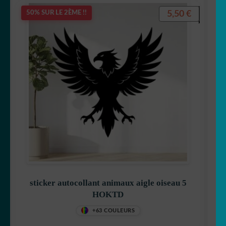
5,50
€
50% SUR LE 2ÈME !!
sticker autocollant animaux aigle oiseau 5
HOKTD
+63 COULEURS