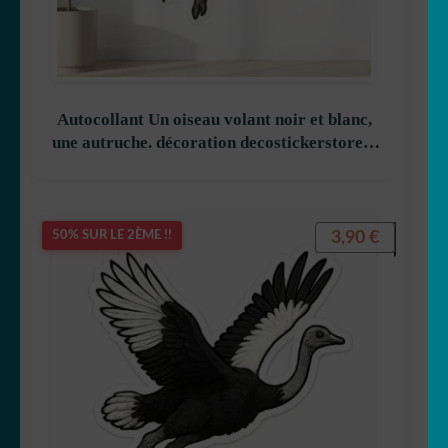
🦋 Papillon
🐼 Panda
Autocollant Un oiseau volant noir et blanc,
🐣 Poule
une autruche. décoration decostickerstore –
QQYXML
🐁 Rat
3,90
€
50% SUR LE 2ÈME !!
🦝 Racoon
🦊 Renard
🦈 Requin
🦂 Scorpion