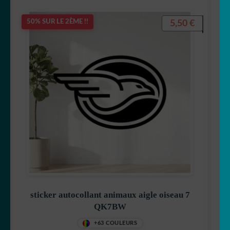
5,50
€
50% SUR LE 2ÈME !!
sticker autocollant animaux aigle oiseau 7
QK7BW
+63 COULEURS