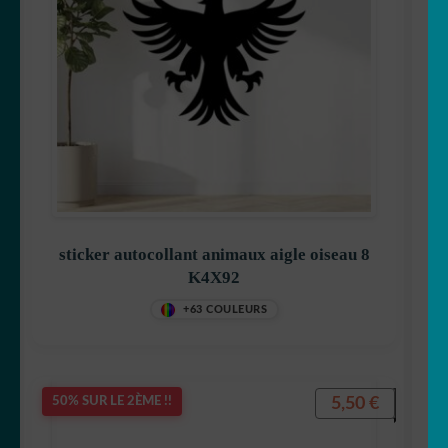
sticker autocollant animaux aigle oiseau 8
K4X92
+63 COULEURS
5,50
€
50% SUR LE 2ÈME !!