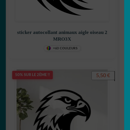
sticker autocollant animaux aigle oiseau 2
MRO3X
+63 COULEURS
5,50
€
50% SUR LE 2ÈME !!