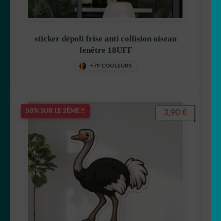
🐿 Ecureuil
sticker dépoli frise anti collision oiseau
🐘 Elephant
fenêtre 18UFF
🦎 Gecko
+79 COULEURS
🐸 Grenouille
3,90
€
50% SUR LE 2ÈME !!
🦔 Hérisson
🦉 Hibou & chouette
🐜 Insecte
🦘 Kangourou