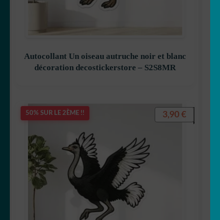
🐨 koala
🦙 Lama
🐰 Lapin
Autocollant Un oiseau autruche noir et blanc
décoration decostickerstore – S2S8MR
🦁 Lion
🐺 Loup
3,90
€
50% SUR LE 2ÈME !!
🐳 Marin
🦅 Oiseau
🐻 Ours
🎣 Poisson/pêche