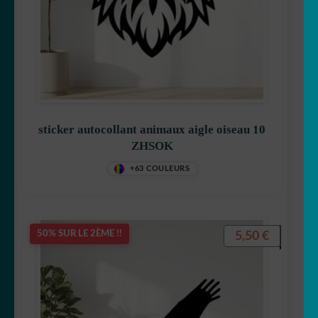
sticker autocollant animaux aigle oiseau 10
ZHSOK
+63 COULEURS
5,50
€
50% SUR LE 2ÈME !!