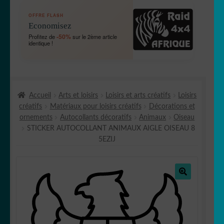
OUVRIR
🛞 Véhicules
OFFRE FLASH
LE
Economisez
MENU
OUVRIR
🐾 Stickers Animaux
-50%
Profitez de
sur le 2ème article
ENFANT
identique !
LE
MENU
OUVRIR
🏡 Stickers décoration maison
ENFANT
LE
MENU
OUVRIR
Lettrage et kits
ENFANT
Accueil
Arts et loisirs
Loisirs et arts créatifs
Loisirs
LE
créatifs
Matériaux pour loisirs créatifs
Décorations et
MENU
OUVRIR
🖨 3D et divers
ornements
Autocollants décoratifs
Animaux
Oiseau
ENFANT
LE
STICKER AUTOCOLLANT ANIMAUX AIGLE OISEAU 8
MENU
OUVRIR
🐣 Décoration chambre Enfants
5EZIJ
ENFANT
LE
MENU
Générateur de sticker
ENFANT
🔍
☕ Mugs
Fait au Japon 🇯🇵