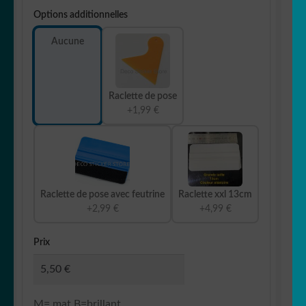
Options additionnelles
Aucune
Raclette de pose
+1,99 €
Raclette de pose avec feutrine
Raclette xxl 13cm
+2,99 €
+4,99 €
Prix
M= mat B=brillant