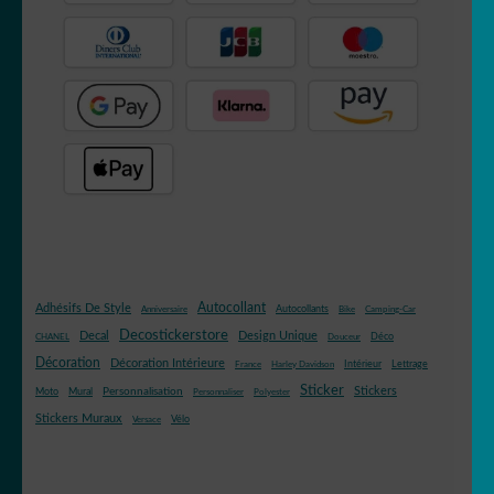
Autocollant
Adhésifs De Style
Autocollants
Anniversaire
Bike
Camping-Car
Decostickerstore
Decal
Design Unique
Déco
CHANEL
Douceur
Décoration
Décoration Intérieure
Intérieur
Lettrage
France
Harley Davidson
Sticker
Stickers
Mural
Personnalisation
Moto
Personnaliser
Polyester
Stickers Muraux
Vélo
Versace