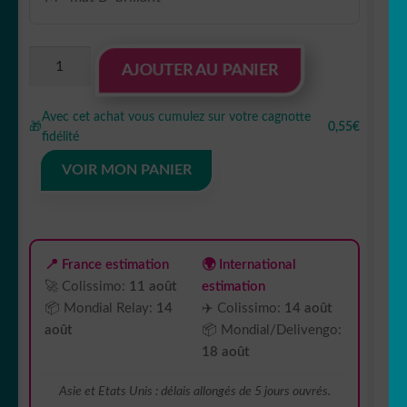
quantité
AJOUTER AU PANIER
de
sticker
Avec cet achat vous cumulez sur votre cagnotte
autocollant
🎁
0,55€
fidélité
animaux
aigle
VOIR MON PANIER
oiseau
8
5EZIJ
📍 France estimation
🌍 International
🚀 Colissimo:
11 août
estimation
📦 Mondial Relay:
14
✈️ Colissimo:
14 août
août
📦 Mondial/Delivengo:
18 août
Asie et Etats Unis : délais allongés de 5 jours ouvrés.