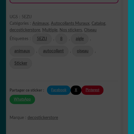
UGS :
5EZIJ
Catégories :
Animaux
,
Autocollants Muraux
,
Catalog
,
decostickerstore
,
Multiple
,
Nos stickers
,
Oiseau
Étiquettes :
5EZIJ
,
8
,
aigle
,
animaux
,
autocollant
,
oiseau
,
Sticker
Facebook
X
Pinterest
Partager ce sticker :
WhatsApp
Marque :
decostickerstore