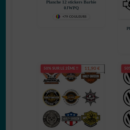
Planche 12 stickers Barbie
0JWPQ
+79 COULEURS
P
11,90
€
50% SUR LE 2ÈME !!
50%