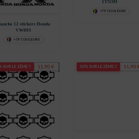
1T5OH
+79 COULEURS
lanche 12 stickers Honda
VW893
+79 COULEURS
11,90
€
11,90
 SUR LE 2ÈME !!
50% SUR LE 2ÈME !!