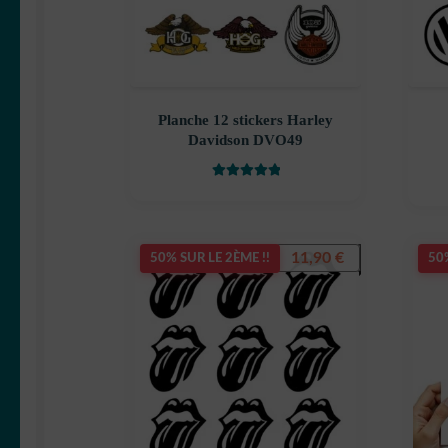
Planche 12 stickers Harley
Davidson DVO49
Note
5
sur 5
11,90
€
50% SUR LE 2ÈME !!
50%