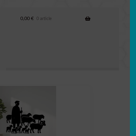
0,00
€
0 article