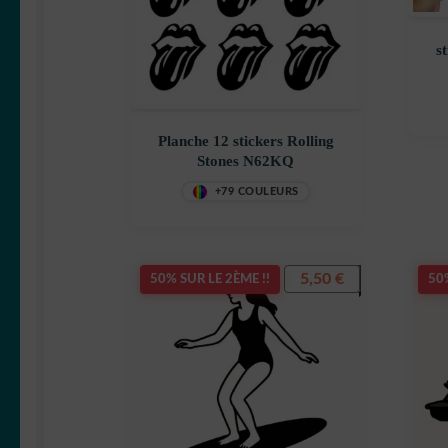
s
Planche 12 stickers Rolling
Stones N62KQ
+79 COULEURS
5,50
€
50% SUR LE 2ÈME !!
50%