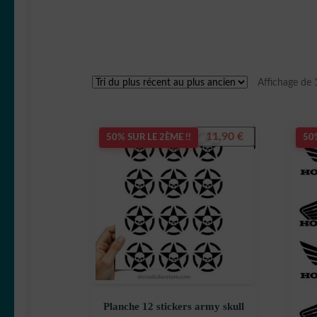
Affichage de 
11,90
€
50% SUR LE 2ÈME !!
50%
Planche 12 stickers army skull