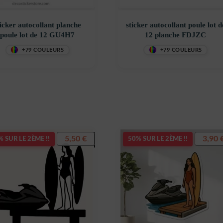
ticker autocollant planche
sticker autocollant poule lot d
poule lot de 12 GU4H7
12 planche FDJZC
+79 COULEURS
+79 COULEURS
5,50
€
3,90
 SUR LE 2ÈME !!
50% SUR LE 2ÈME !!