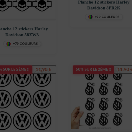
Planche 12 stickers Harley
Davidson 8FR2K
+79 COULEURS
lanche 12 stickers Harley
Davidson 58ZW3
+79 COULEURS
11,90
€
11,90
 SUR LE 2ÈME !!
50% SUR LE 2ÈME !!