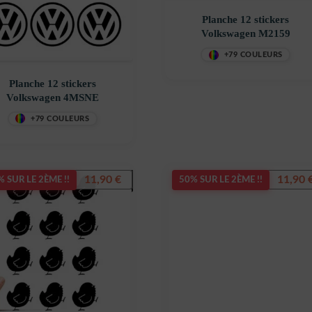
Planche 12 stickers
Volkswagen M2159
+79 COULEURS
Planche 12 stickers
Volkswagen 4MSNE
+79 COULEURS
11,90
€
11,90
 SUR LE 2ÈME !!
50% SUR LE 2ÈME !!