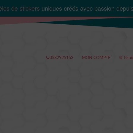
les de stickers
uniques créés avec passion depui
📞0582925153
MON COMPTE
🛒 Pani