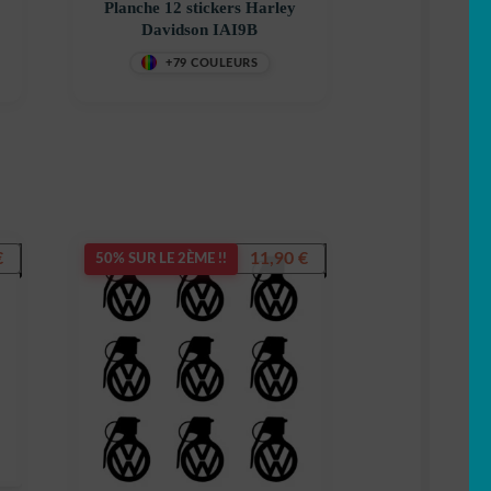
Planche 12 stickers Harley
Davidson IAI9B
+79 COULEURS
€
11,90
€
50% SUR LE 2ÈME !!