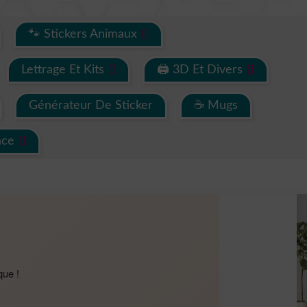
🐾 Stickers Animaux
Lettrage Et Kits
🖨 3D Et Divers
Générateur De Sticker
☕ Mugs
ace
que !