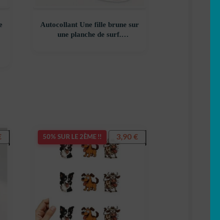
e
Autocollant Une fille brune sur
une planche de surf.
décoration decostickerstore –
SVTK5H
€
3,90
€
50% SUR LE 2ÈME !!