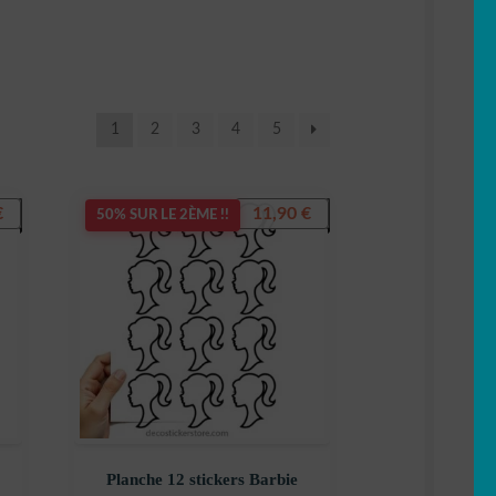
1
2
3
4
5
€
11,90
€
50% SUR LE 2ÈME !!
Planche 12 stickers Barbie