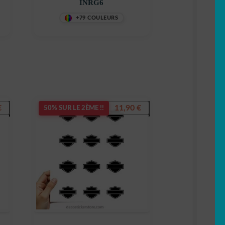
INRG6
+79 COULEURS
€
11,90
€
50% SUR LE 2ÈME !!