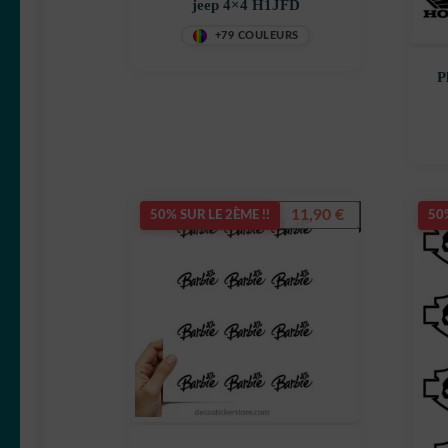
jeep 4×4 H1JFD
+79 COULEURS
P
11,90
€
50% SUR LE 2ÈME !!
50%