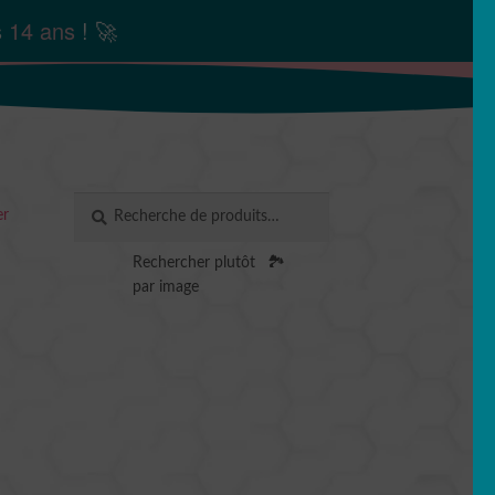
s
14 ans
! 🚀
Recherche
RECHERCHE
er
pour :
Rechercher plutôt
🏞️
par image