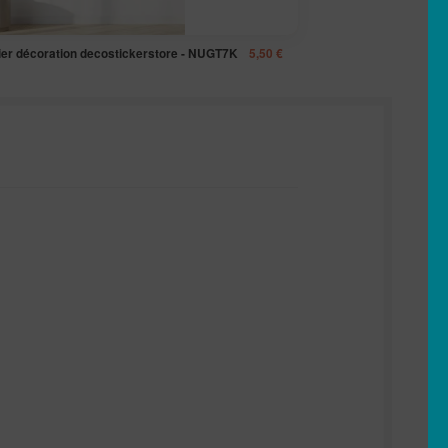
élier décoration decostickerstore - NUGT7K
5,50
€