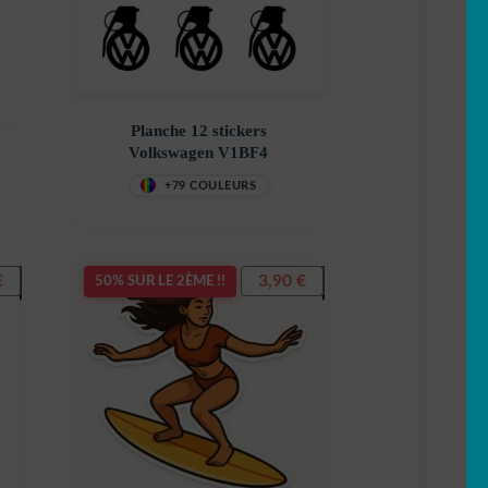
Planche 12 stickers
Volkswagen V1BF4
+79 COULEURS
€
3,90
€
50% SUR LE 2ÈME !!