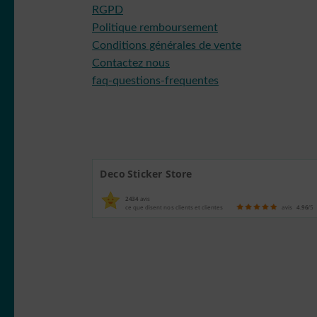
RGPD
Politique remboursement
Conditions générales de vente
Contactez nous
faq-questions-frequentes
Deco Sticker Store
2434
avis
ce que disent nos clients et clientes
avis
4.96
/5