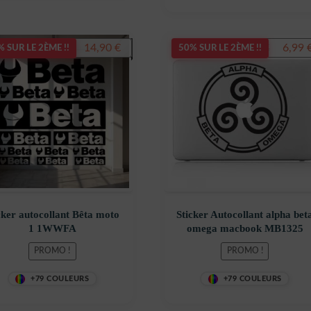
Le
Le
Le
14,90
€
6,99
19,90
€
7,99
€
 SUR LE 2ÈME !!
50% SUR LE 2ÈME !!
prix
prix
prix
initial
actuel
initial
était :
est :
était :
19,90 €.
14,90 €.
7,99 €.
cker autocollant Bêta moto
Sticker Autocollant alpha bet
1 1WWFA
omega macbook MB1325
PROMO !
PROMO !
+79 COULEURS
+79 COULEURS