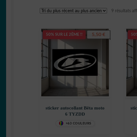
9 résultats af
5,50
€
50% SUR LE 2ÈME !!
50%
sticker autocollant Bêta moto
sti
6 TYZDD
+63 COULEURS