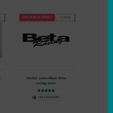
Le
€
5,50
€
50% SUR LE 2ÈME !!
prix
actuel
est :
6,99 €.
a
Sticker autocollant Beta
racing moto
Note
5.00
sur
+63 COULEURS
5