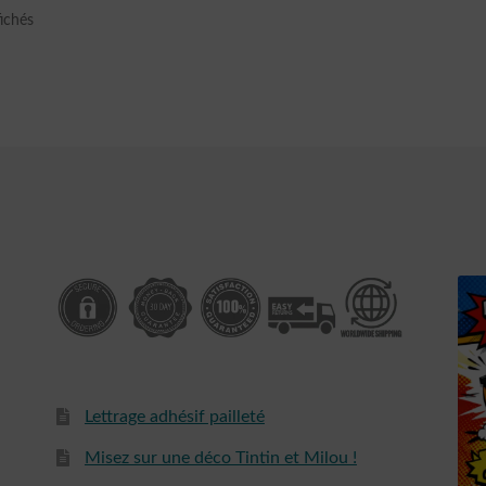
Trié
fichés
du
plus
récent
au
plus
ancien
Lettrage adhésif pailleté
Misez sur une déco Tintin et Milou !