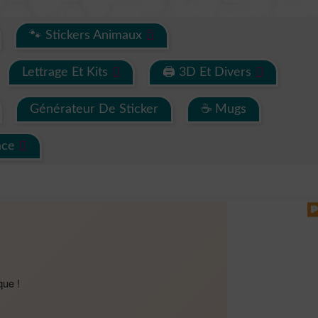
🐾 Stickers Animaux
Lettrage Et Kits
🖨 3D Et Divers
Générateur De Sticker
☕ Mugs
ace
que !