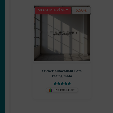
5,50
€
50% SUR LE 2ÈME !!
Sticker autocollant Beta
racing moto
Note
5
sur 5
+63 COULEURS