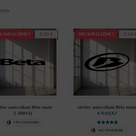
Trié
fichés
du
plus
récent
5,50
€
5,50
 SUR LE 2ÈME !!
50% SUR LE 2ÈME !!
au
plus
ancien
cker autocollant Bêta moto
sticker autocollant Bêta mot
5 J8BVQ
4 NAQXJ
+79 COULEURS
Note
5
sur 5
+63 COULEURS