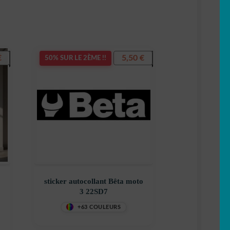
€
5,50
€
50% SUR LE 2ÈME !!
o
sticker autocollant Bêta moto
3 22SD7
+63 COULEURS