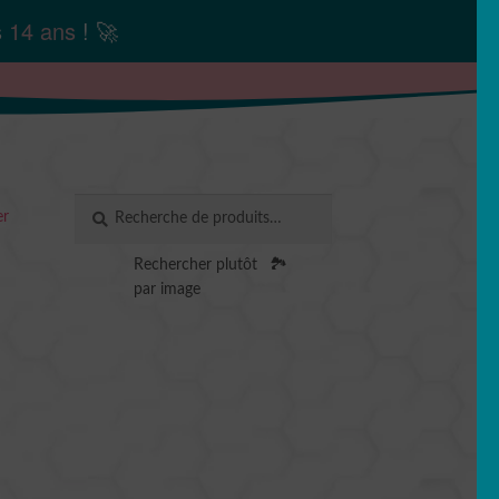
s
14 ans
! 🚀
Recherche
RECHERCHE
er
pour :
Rechercher plutôt
🏞️
par image