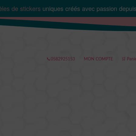
les de stickers
uniques créés avec passion depui
📞0582925153
MON COMPTE
🛒 Pani