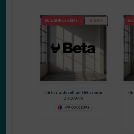
5,50
€
50% SUR LE 2ÈME !!
50%
sticker autocollant Bêta moto
sti
2 HZW0S
+79 COULEURS