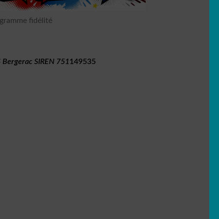
gramme fidélité
 Bergerac SIREN 751
149535