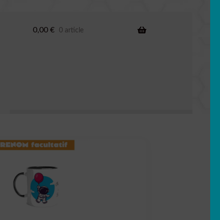
0,00
€
0 article