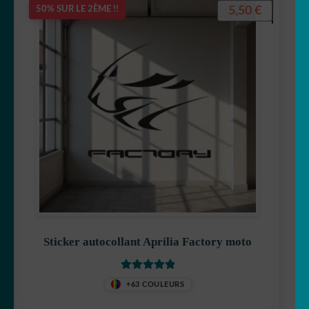
5,50
€
50% SUR LE 2ÈME !!
Sticker autocollant Aprilia Factory moto
Note
5
sur 5
+63 COULEURS