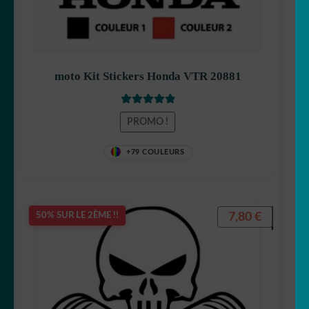
moto Kit Stickers Honda VTR 20881
Note
5.00
sur
PROMO !
5
+79 COULEURS
7,80
€
50% SUR LE 2ÈME !!