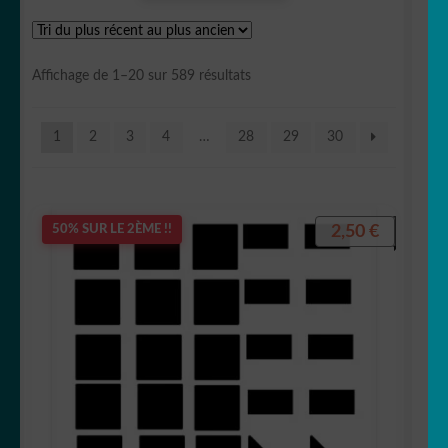
OUVRIR
Votre espace
LE
Trié
Affichage de 1–20 sur 589 résultats
MENU
du
ENFANT
plus
1
2
3
4
…
28
29
30
récent
au
plus
ancien
2,50
€
50% SUR LE 2ÈME !!