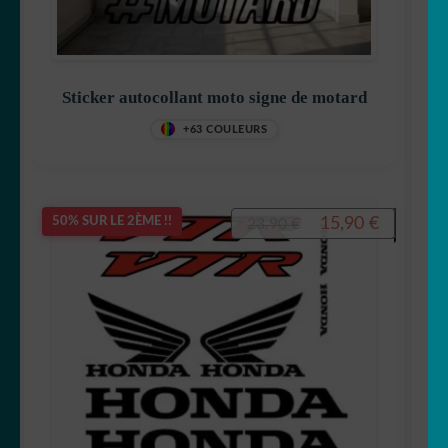
Sticker autocollant moto signe de motard
+63 COULEURS
Le
Le
15,90
€
50% SUR LE 2ÈME !!
23,90
€
prix
prix
initial
actuel
était :
est :
23,90 €.
15,90 €.