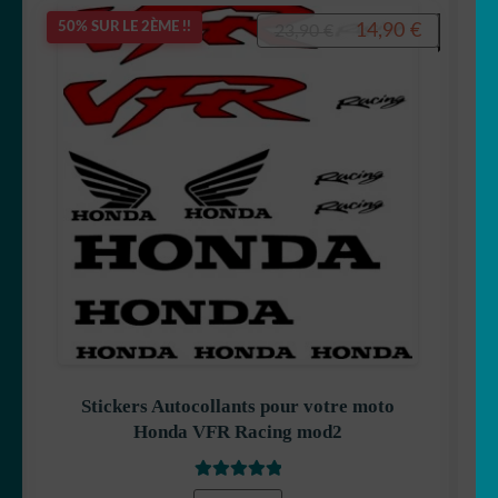
Le
Le
14,90
€
50% SUR LE 2ÈME !!
23,90
€
prix
prix
initial
actuel
était :
est :
23,90 €.
14,90 €.
Stickers Autocollants pour votre moto
Honda VFR Racing mod2
Note
5.00
sur