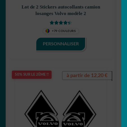
Lot de 2 Stickers autocollants camion
losanges Volvo modèle 2
Note
4.50
+79 COULEURS
sur 5
PERSONNALISER
à partir de
12,20
€
50% SUR LE 2ÈME !!