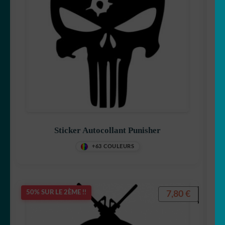
Sticker Autocollant Punisher
+63 COULEURS
7,80
€
50% SUR LE 2ÈME !!