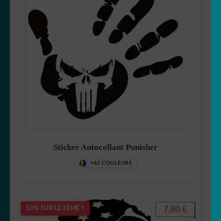
Sticker Autocollant Punisher
+63 COULEURS
7,80
€
50% SUR LE 2ÈME !!