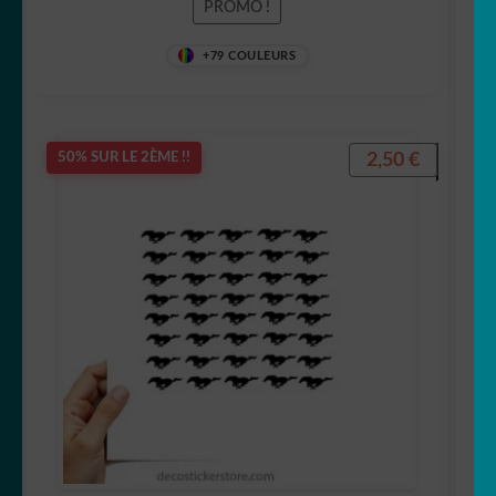
PROMO !
5
+79 COULEURS
2,50
€
50% SUR LE 2ÈME !!