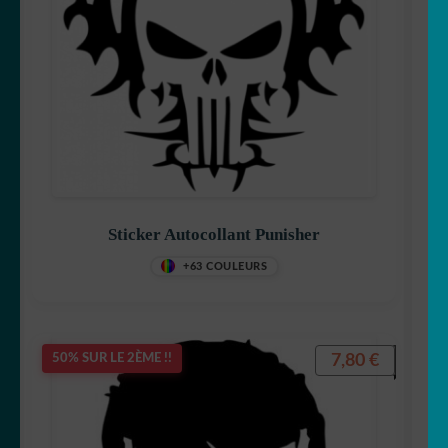
Sticker Autocollant Punisher
+63 COULEURS
7,80
€
50% SUR LE 2ÈME !!