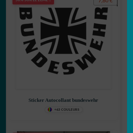
7,80
€
50% SUR LE 2ÈME !!
Sticker Autocollant bundeswehr
+63 COULEURS