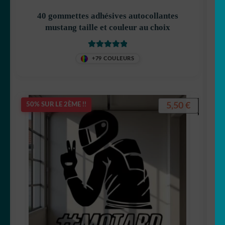
40 gommettes adhésives autocollantes
mustang taille et couleur au choix
Note
5.00
sur
+79 COULEURS
5
5,50
€
50% SUR LE 2ÈME !!