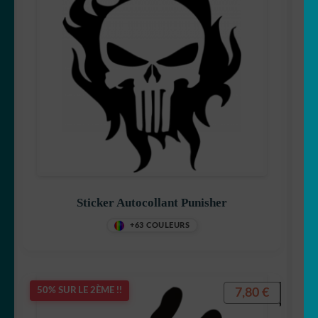
Sticker Autocollant Punisher
+63 COULEURS
7,80
€
50% SUR LE 2ÈME !!