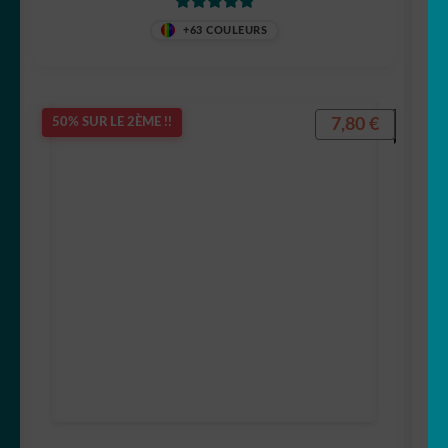
Note
5
sur 5
+63 COULEURS
7,80
€
50% SUR LE 2ÈME !!