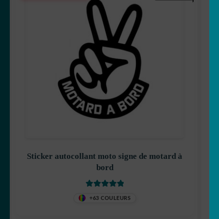
Sticker autocollant moto signe de motard à
bord
Note
5
sur 5
+63 COULEURS