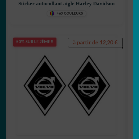
Sticker autocollant aigle Harley Davidson
+63 COULEURS
à partir de
12,20
€
50% SUR LE 2ÈME !!