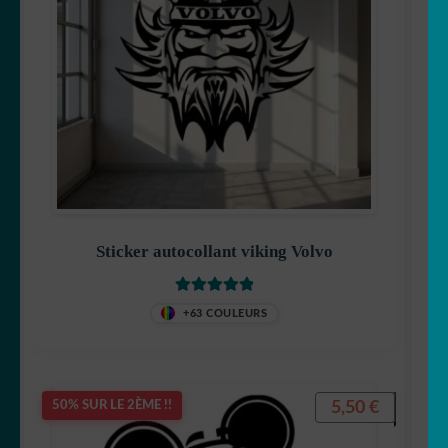
Sticker autocollant viking Volvo
Note
5.00
sur
+63 COULEURS
5
5,50
€
50% SUR LE 2ÈME !!