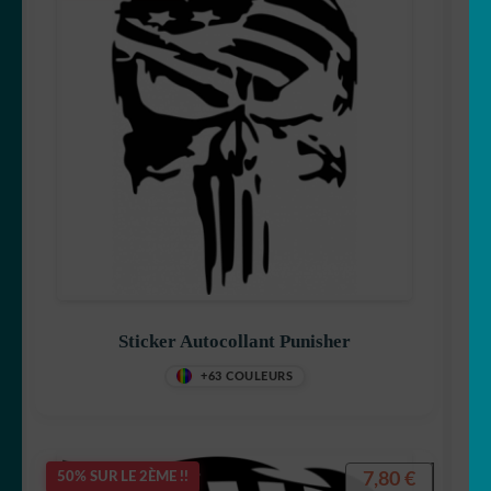
Sticker Autocollant Punisher
+63 COULEURS
7,80
€
50% SUR LE 2ÈME !!