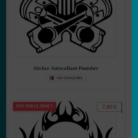
Sticker Autocollant Punisher
+63 COULEURS
7,80
€
50% SUR LE 2ÈME !!