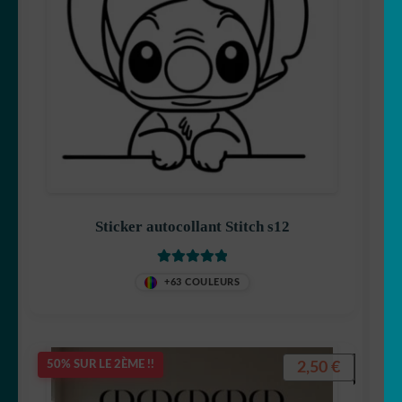
Sticker autocollant Stitch s12
Note
5.00
sur
+63 COULEURS
5
2,50
€
50% SUR LE 2ÈME !!