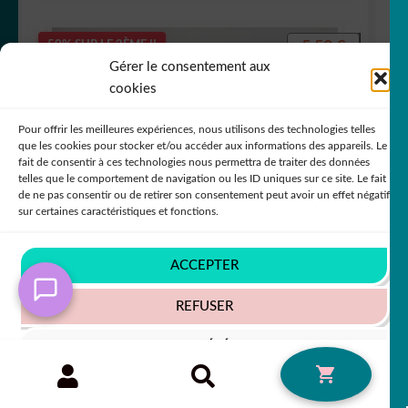
5,50
€
50% SUR LE 2ÈME !!
Gérer le consentement aux
cookies
Pour offrir les meilleures expériences, nous utilisons des technologies telles
que les cookies pour stocker et/ou accéder aux informations des appareils. Le
fait de consentir à ces technologies nous permettra de traiter des données
telles que le comportement de navigation ou les ID uniques sur ce site. Le fait
de ne pas consentir ou de retirer son consentement peut avoir un effet négatif
sur certaines caractéristiques et fonctions.
ACCEPTER
REFUSER
VOIR LES PRÉFÉRENCES
Sticker autocollant personnage manga feuille
Recherche
RECHERCHE
0
2
pour :
Politique de cookies
Politique de confidentialité
+63 COULEURS