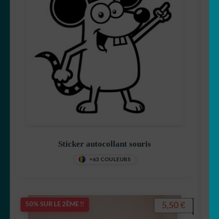
Sticker autocollant souris
+63 COULEURS
5,50
€
50% SUR LE 2ÈME !!