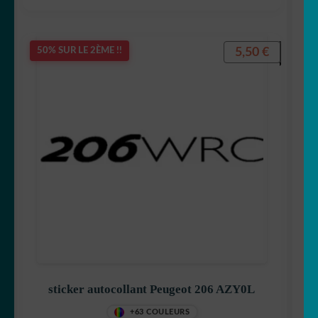
5,50
€
50% SUR LE 2ÈME !!
sticker autocollant Peugeot 206 AZY0L
+63 COULEURS