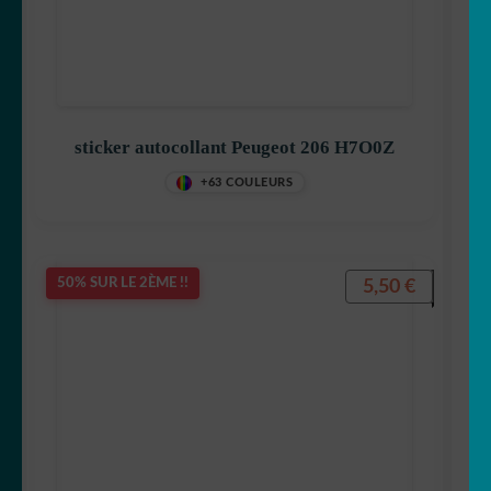
sticker autocollant Peugeot 206 H7O0Z
+63 COULEURS
5,50
€
50% SUR LE 2ÈME !!