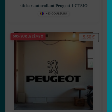
sticker autocollant Peugeot 1 CTSIO
+63 COULEURS
5,50
€
50% SUR LE 2ÈME !!