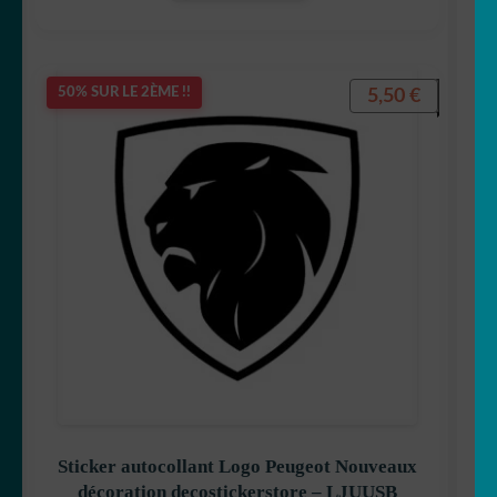
5,50
€
50% SUR LE 2ÈME !!
Sticker autocollant Logo Peugeot Nouveaux
décoration decostickerstore – LJUUSB