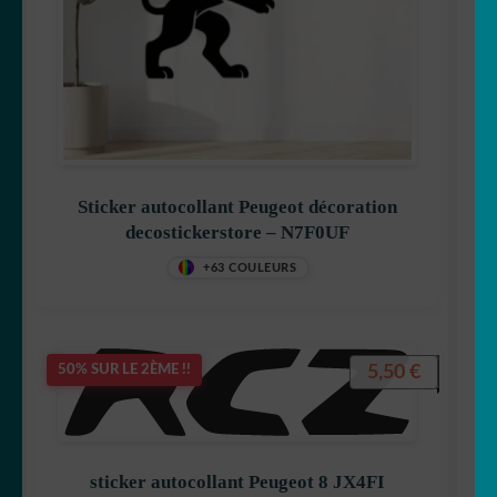
Sticker autocollant Peugeot décoration
decostickerstore – N7F0UF
+63 COULEURS
5,50
€
50% SUR LE 2ÈME !!
sticker autocollant Peugeot 8 JX4FI