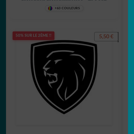
+63 COULEURS
5,50
€
50% SUR LE 2ÈME !!