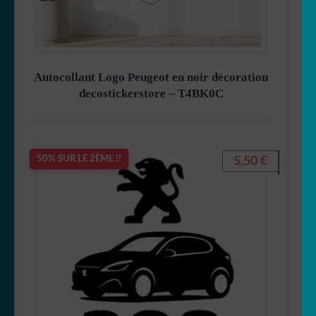
Autocollant Logo Peugeot en noir décoration
decostickerstore – T4BK0C
5,50
€
50% SUR LE 2ÈME !!