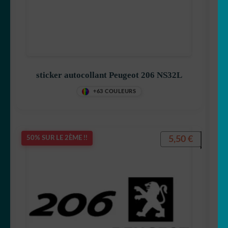
sticker autocollant Peugeot 206 NS32L
+63 COULEURS
5,50
€
50% SUR LE 2ÈME !!