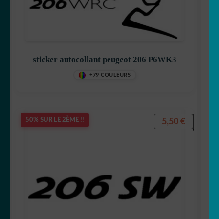
sticker autocollant peugeot 206 P6WK3
+79 COULEURS
5,50
€
50% SUR LE 2ÈME !!