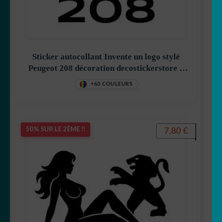
Sticker autocollant Invente un logo stylé
Peugeot 208 décoration decostickerstore –
14D49E
+63 COULEURS
7,80
€
50% SUR LE 2ÈME !!