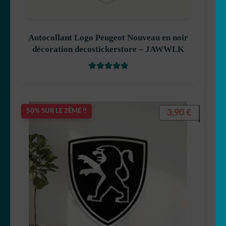
Autocollant Logo Peugeot Nouveau en noir
décoration decostickerstore – JAWWLK
Note
5
sur 5
3,90
€
50% SUR LE 2ÈME !!