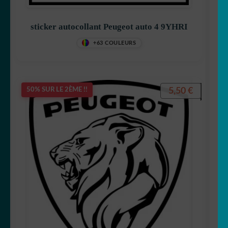
sticker autocollant Peugeot auto 4 9YHRI
+63 COULEURS
5,50
€
50% SUR LE 2ÈME !!