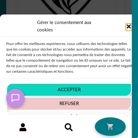
Gérer le consentement aux
cookies
sticker autocollant Peugeot auto 3 EISXD
Pour offrir les meilleures expériences, nous utilisons des technologies telles
+63 COULEURS
que les cookies pour stocker et/ou accéder aux informations des appareils. Le
fait de consentir à ces technologies nous permettra de traiter des données
telles que le comportement de navigation ou les ID uniques sur ce site. Le fait
de ne pas consentir ou de retirer son consentement peut avoir un effet négatif
sur certaines caractéristiques et fonctions.
5,50
€
50% SUR LE 2ÈME !!
ACCEPTER
REFUSER
VOIR LES PRÉFÉRENCES
Recherche
RECHERCHE
0
pour :
Politique de cookies
Politique de confidentialité