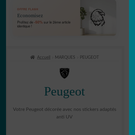
OUVRIR
🛞 Véhicules
OFFRE FLASH
LE
Economisez
MENU
OUVRIR
🐾 Stickers Animaux
-50%
Profitez de
sur le 2ème article
ENFANT
identique !
LE
MENU
OUVRIR
🏡 Stickers décoration maison
ENFANT
LE
MENU
OUVRIR
Lettrage et kits
ENFANT
Accueil
MARQUES
PEUGEOT
LE
MENU
OUVRIR
🖨 3D et divers
ENFANT
LE
MENU
OUVRIR
🐣 Décoration chambre Enfants
Peugeot
ENFANT
LE
MENU
Générateur de sticker
ENFANT
Votre Peugeot décorée avec nos stickers adaptés
☕ Mugs
anti UV
Fait au Japon 🇯🇵