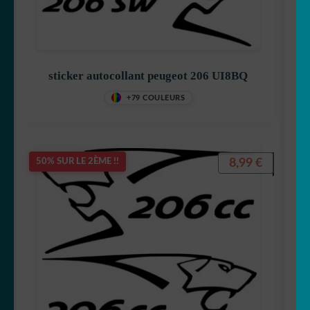
sticker autocollant peugeot 206 UI8BQ
+79 COULEURS
8,99
€
50% SUR LE 2ÈME !!