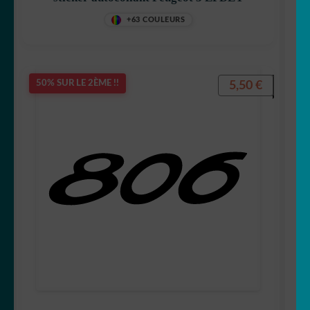
+63 COULEURS
5,50
€
50% SUR LE 2ÈME !!