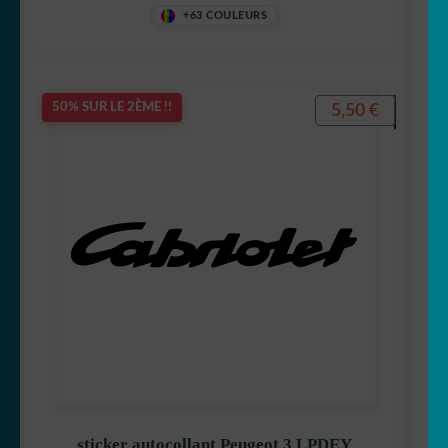
+63 COULEURS
5,50
€
50% SUR LE 2ÈME !!
sticker autocollant Peugeot 3 LPDEY