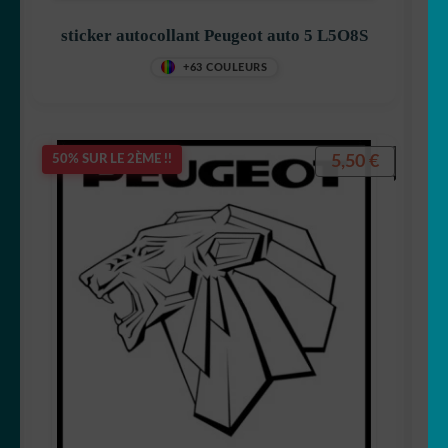
sticker autocollant Peugeot auto 5 L5O8S
+63 COULEURS
5,50
€
50% SUR LE 2ÈME !!