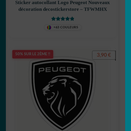
Sticker autocollant Logo Peugeot Nouveaux
décoration decostickerstore – TFWMHX
Note
5
sur 5
+63 COULEURS
3,90
€
50% SUR LE 2ÈME !!