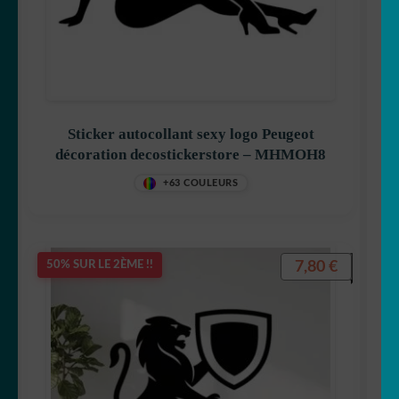
Sticker autocollant sexy logo Peugeot
décoration decostickerstore – MHMOH8
+63 COULEURS
7,80
€
50% SUR LE 2ÈME !!