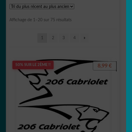
OUVRIR
Votre espace
LE
Trié
Affichage de 1–20 sur 75 résultats
MENU
du
plus
ENFANT
1
2
3
4
récent
au
plus
ancien
8,99
€
50% SUR LE 2ÈME !!