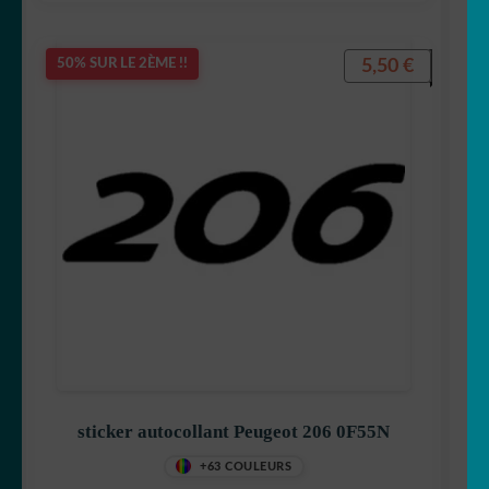
5,50
€
50% SUR LE 2ÈME !!
sticker autocollant Peugeot 206 0F55N
+63 COULEURS