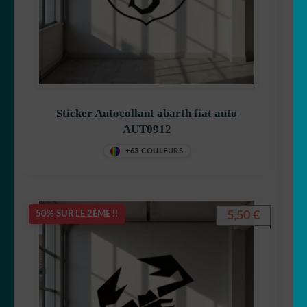
Sticker Autocollant abarth fiat auto
AUT0912
+63 COULEURS
5,50
€
50% SUR LE 2ÈME !!