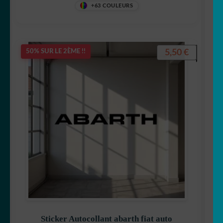
+63 COULEURS
5,50
€
50% SUR LE 2ÈME !!
Sticker Autocollant abarth fiat auto