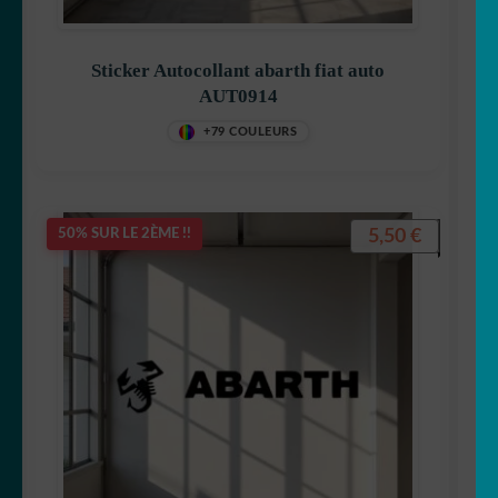
Sticker Autocollant abarth fiat auto
AUT0914
+79 COULEURS
5,50
€
50% SUR LE 2ÈME !!