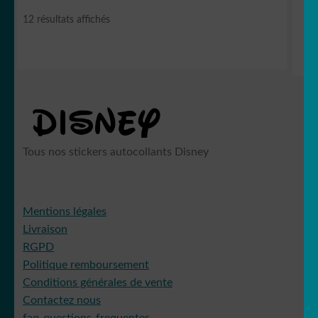
Trié
12 résultats affichés
du
plus
récent
au
plus
ancien
Tous nos stickers autocollants Disney
Mentions légales
Livraison
RGPD
Politique remboursement
Conditions générales de vente
Contactez nous