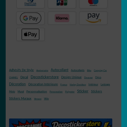
Autocollant
Adhésifs De Style
Autocollants
Anniversaire
Bike
Camping-Car
Decostickerstore
Decal
Design Unique
Déco
CHANEL
Douceur
Décoration
Décoration Intérieure
Intérieur
Lettrage
France
Harley Davidson
Sticker
Stickers
Mural
Personnalisation
Moto
Personnaliser
Polyester
Stickers Muraux
Vélo
Versace