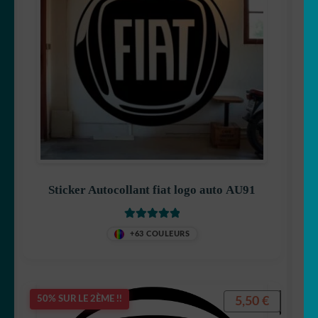
Sticker Autocollant fiat logo auto AU91
Note
5
sur 5
+63 COULEURS
5,50
€
50% SUR LE 2ÈME !!