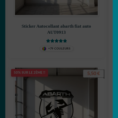
Sticker Autocollant abarth fiat auto
AUT0913
Note
5
sur 5
+79 COULEURS
5,50
€
50% SUR LE 2ÈME !!