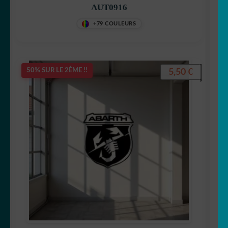
AUT0916
+79 COULEURS
5,50
€
50% SUR LE 2ÈME !!