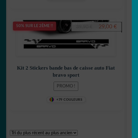
Le
Le
29,00
€
50% SUR LE 2ÈME !!
39,90
€
prix
prix
initial
actuel
était :
est :
39,90 €.
29,00 €.
Kit 2 Stickers bande bas de caisse auto Fiat
bravo sport
PROMO !
+79 COULEURS