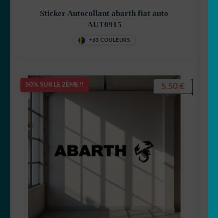
Sticker Autocollant abarth fiat auto
AUT0915
+63 COULEURS
5,50
€
50% SUR LE 2ÈME !!