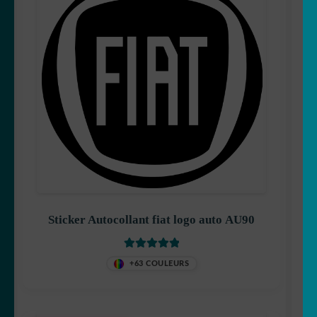
Sticker Autocollant fiat logo auto AU90
Note
5.00
sur
+63 COULEURS
5