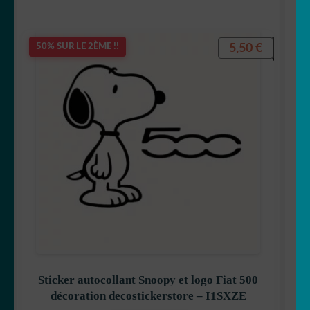
du
OUVRIR
plus
Votre espace
récent
LE
5,50
€
50% SUR LE 2ÈME !!
au
MENU
plus
ENFANT
ancien
Sticker autocollant Snoopy et logo Fiat 500
décoration decostickerstore – I1SXZE