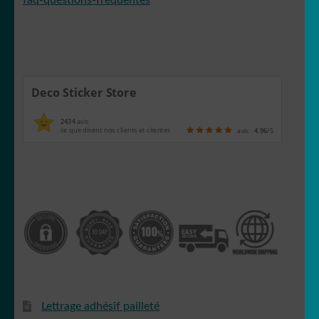
faq-questions-frequentes
Deco Sticker Store
2434
avis
ce que disent nos clients et clientes
avis
4.96
/5
Lettrage adhésif pailleté