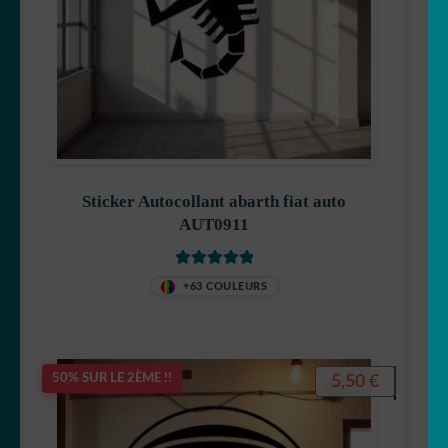
Sticker Autocollant abarth fiat auto
AUT0911
Note
5
sur 5
+63 COULEURS
5,50
€
50% SUR LE 2ÈME !!