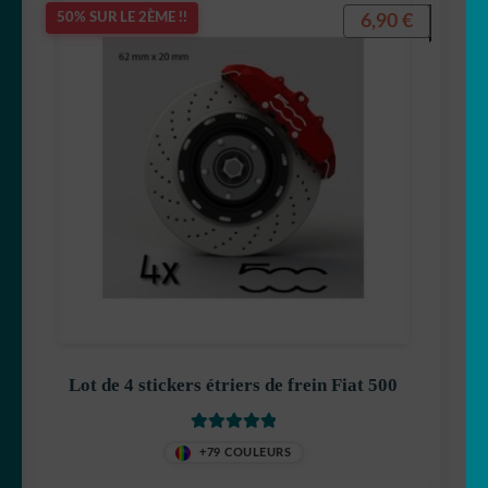
6,90
€
50% SUR LE 2ÈME !!
Lot de 4 stickers étriers de frein Fiat 500
Note
5
sur 5
+79 COULEURS