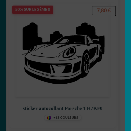
7,80
€
50% SUR LE 2ÈME !!
sticker autocollant Porsche 1 H7KF0
+63 COULEURS