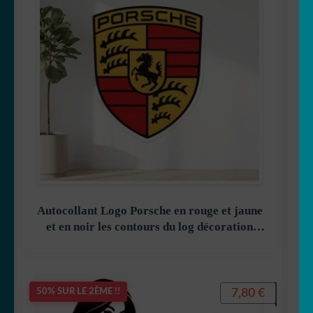
Autocollant Logo Porsche en rouge et jaune
et en noir les contours du log décoration
decostickerstore – F2R3MS
7,80
€
50% SUR LE 2ÈME !!