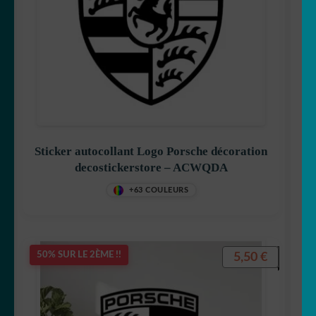
Sticker autocollant Logo Porsche décoration
decostickerstore – ACWQDA
+63 COULEURS
5,50
€
50% SUR LE 2ÈME !!