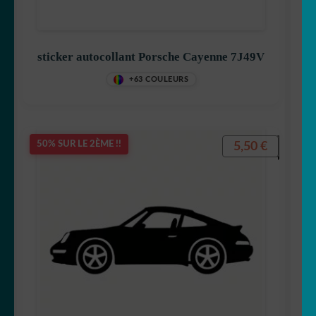
sticker autocollant Porsche Cayenne 7J49V
+63 COULEURS
5,50
€
50% SUR LE 2ÈME !!