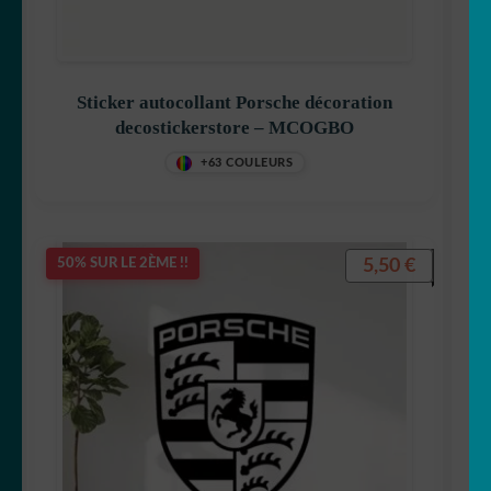
Sticker autocollant Porsche décoration
decostickerstore – MCOGBO
+63 COULEURS
5,50
€
50% SUR LE 2ÈME !!