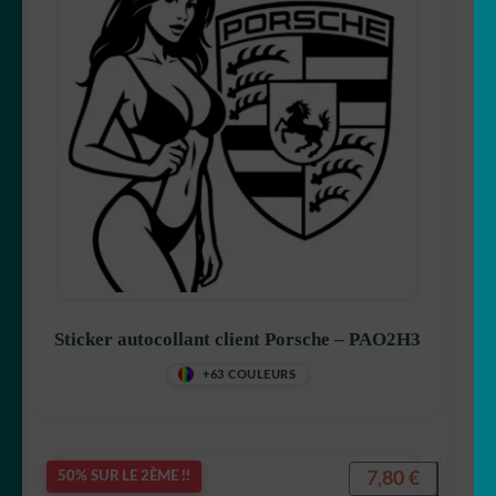
Sticker autocollant client Porsche – PAO2H3
+63 COULEURS
7,80
€
50% SUR LE 2ÈME !!