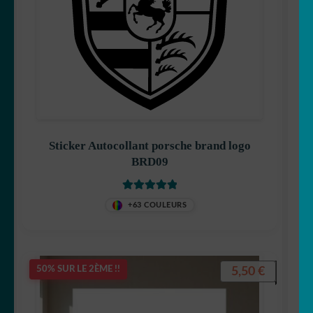
Sticker Autocollant porsche brand logo
BRD09
Note
5.00
sur
+63 COULEURS
5
5,50
€
50% SUR LE 2ÈME !!