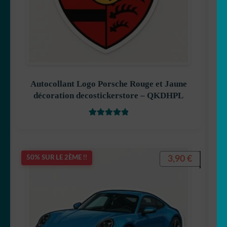
Autocollant Logo Porsche Rouge et Jaune
décoration decostickerstore – QKDHPL
Note
5
sur 5
3,90
€
50% SUR LE 2ÈME !!