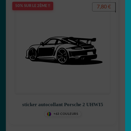
7,80
€
50% SUR LE 2ÈME !!
sticker autocollant Porsche 2 UHWI5
+63 COULEURS