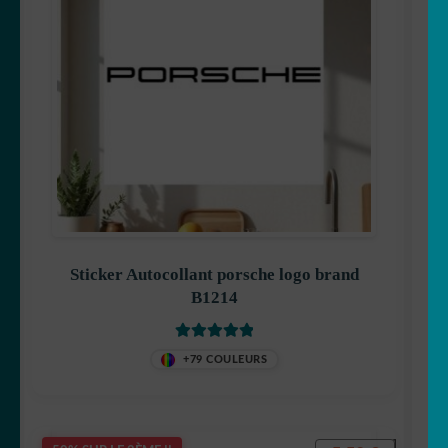
Sticker Autocollant porsche logo brand
B1214
Note
5.00
sur
+79 COULEURS
5