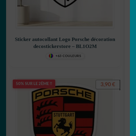
Sticker autocollant Logo Porsche décoration
decostickerstore – BL1O2M
+63 COULEURS
3,90
€
50% SUR LE 2ÈME !!