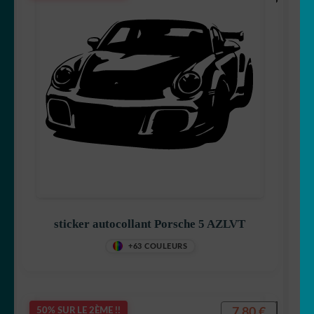
sticker autocollant Porsche 5 AZLVT
+63 COULEURS
7,80
€
50% SUR LE 2ÈME !!