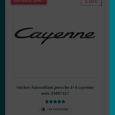
5,50
€
50% SUR LE 2ÈME !!
Sticker Autocollant porsche 4×4 cayenne
auto AM87327
Note
5.00
sur
+63 COULEURS
5