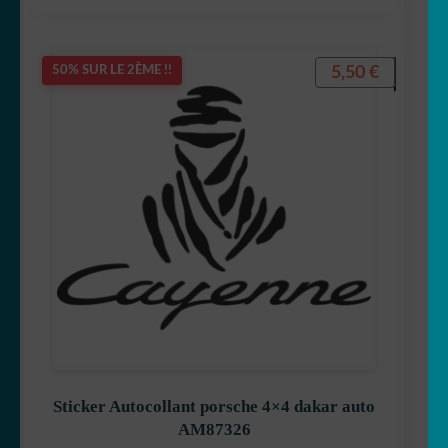
5,50
€
50% SUR LE 2ÈME !!
Sticker Autocollant porsche 4×4 dakar auto
AM87326