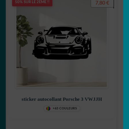
7,80
€
50% SUR LE 2ÈME !!
sticker autocollant Porsche 3 VWJJH
+63 COULEURS