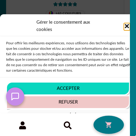
Note
5
sur 5
+63 COULEURS
Gérer le consentement aux
cookies
6,90
€
50% SUR LE 2ÈME !!
Pour offrir les meilleures expériences, nous utilisons des technologies telles
que les cookies pour stocker et/ou accéder aux informations des appareils. Le
fait de consentir à ces technologies nous permettra de traiter des données
telles que le comportement de navigation ou les ID uniques sur ce site. Le fait
de ne pas consentir ou de retirer son consentement peut avoir un effet négatif
sur certaines caractéristiques et fonctions.
ACCEPTER
REFUSER
VOIR LES PRÉFÉRENCES
Recherche
RECHERCHE
0
pour :
Politique de cookies
Politique de confidentialité