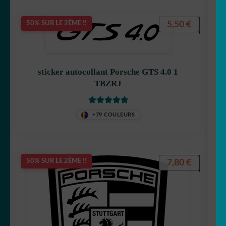
5,50
€
50% SUR LE 2ÈME !!
sticker autocollant Porsche GTS 4.0 1
TBZRJ
Note
5
sur 5
+79 COULEURS
7,80
€
50% SUR LE 2ÈME !!