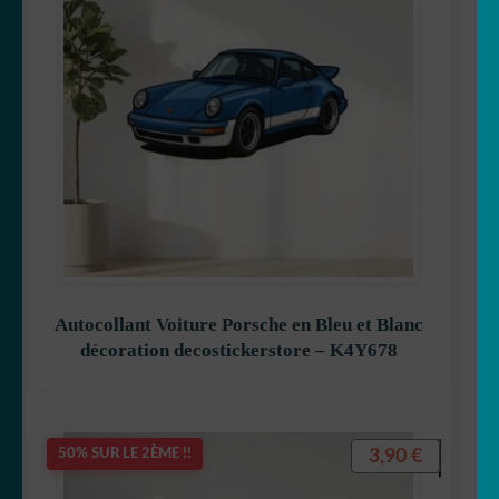
Autocollant Voiture Porsche en Bleu et Blanc
décoration decostickerstore – K4Y678
3,90
€
50% SUR LE 2ÈME !!