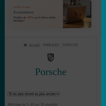
OUVRIR
🛞 Véhicules
OFFRE FLASH
LE
Economisez
MENU
OUVRIR
🐾 Stickers Animaux
-50%
Profitez de
sur le 2ème article
ENFANT
identique !
LE
MENU
OUVRIR
🏡 Stickers décoration maison
ENFANT
LE
MENU
OUVRIR
Lettrage et kits
ENFANT
Accueil
MARQUES
PORSCHE
LE
MENU
OUVRIR
🖨 3D et divers
ENFANT
LE
MENU
OUVRIR
🐣 Décoration chambre Enfants
Porsche
ENFANT
LE
MENU
Générateur de sticker
ENFANT
☕ Mugs
Fait au Japon 🇯🇵
Trié
Affichage de 1–20 sur 30 résultats