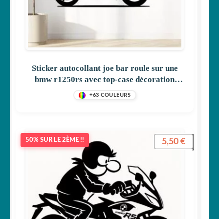
Sticker autocollant joe bar roule sur une
bmw r1250rs avec top-case décoration
decostickerstore – SF0MMA
+63 COULEURS
5,50
€
50% SUR LE 2ÈME !!