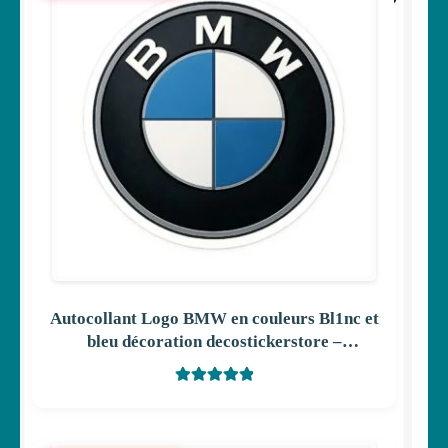
Autocollant Logo BMW en couleurs Bl1nc et
bleu décoration decostickerstore –
TWGABD
Note
5
sur 5