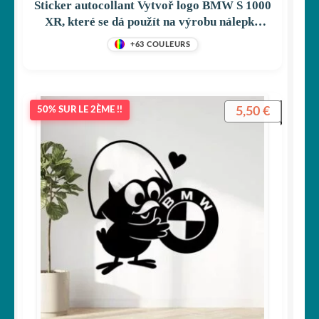
Sticker autocollant Vytvoř logo BMW S 1000
XR, které se dá použít na výrobu nálepky
décoration decostickerstore – J9UHNC
+63 COULEURS
5,50
€
50% SUR LE 2ÈME !!