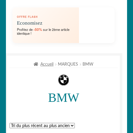
🛞 Véhicules
OFFRE FLASH
🐾 Stickers Animaux
Economisez
-50%
Profitez de
sur le 2ème article
identique !
🏡 Stickers décoration maison
Lettrage et kits
Accueil
MARQUES
BMW
🖨 3D et divers
🐣 Décoration chambre Enfants
BMW
Générateur de sticker
☕ Mugs
Fait au Japon 🇯🇵