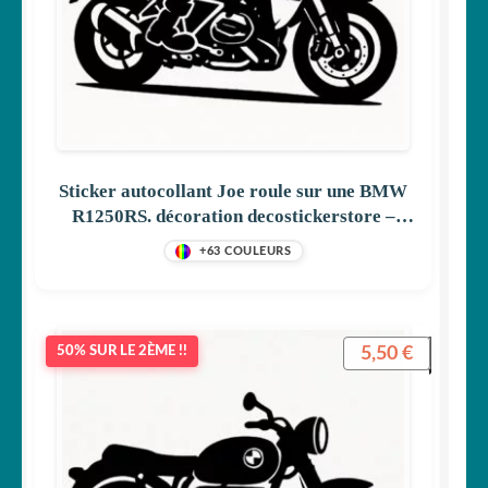
Sticker autocollant Joe roule sur une BMW
R1250RS. décoration decostickerstore –
KTTU3W
+63 COULEURS
5,50
€
50% SUR LE 2ÈME !!