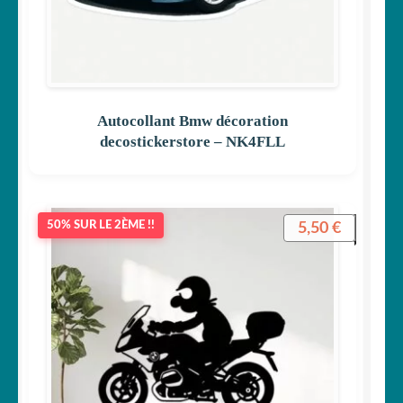
Autocollant Bmw décoration
decostickerstore – NK4FLL
5,50
€
50% SUR LE 2ÈME !!