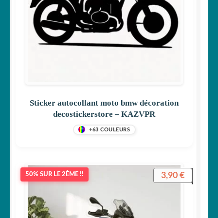
Sticker autocollant moto bmw décoration
decostickerstore – KAZVPR
+63 COULEURS
3,90
€
50% SUR LE 2ÈME !!