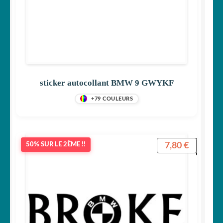
sticker autocollant BMW 9 GWYKF
+79 COULEURS
7,80
€
50% SUR LE 2ÈME !!