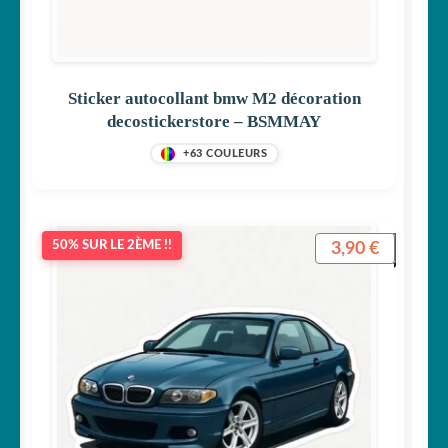
Sticker autocollant bmw M2 décoration
decostickerstore – BSMMAY
+63 COULEURS
3,90
€
50% SUR LE 2ÈME !!