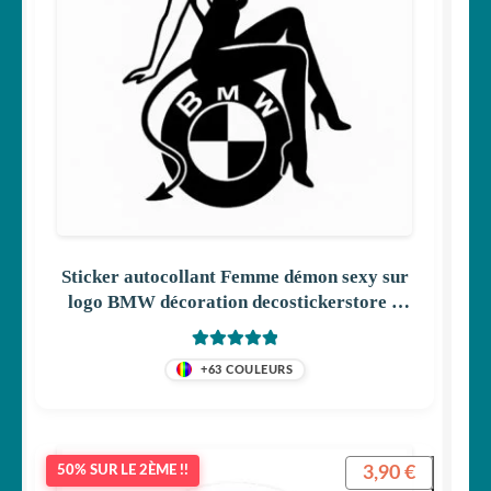
Sticker autocollant Femme démon sexy sur
logo BMW décoration decostickerstore –
MMWBRJ
Note
5
sur 5
+63 COULEURS
3,90
€
50% SUR LE 2ÈME !!