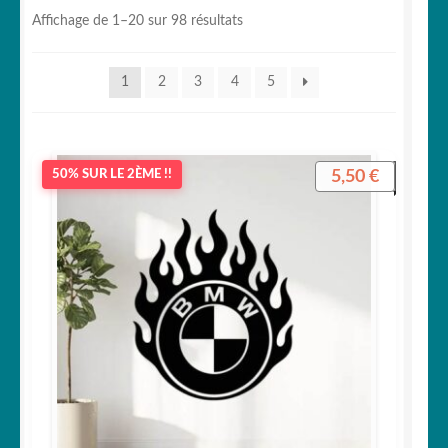
Trié
Affichage de 1–20 sur 98 résultats
Votre espace
du
plus
1
2
3
4
5
récent
au
plus
ancien
5,50
€
50% SUR LE 2ÈME !!