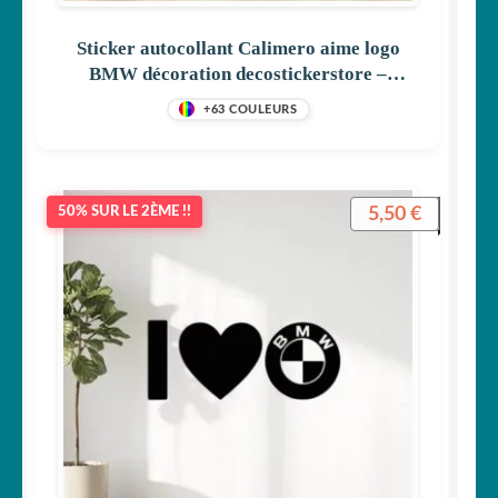
Sticker autocollant Calimero aime logo
BMW décoration decostickerstore –
NEKIKP
+63 COULEURS
5,50
€
50% SUR LE 2ÈME !!