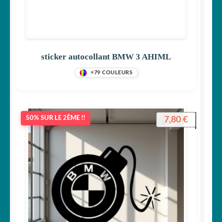
sticker autocollant BMW 3 AHIML
+79 COULEURS
7,80
€
50% SUR LE 2ÈME !!