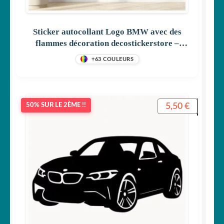
Sticker autocollant Logo BMW avec des
flammes décoration decostickerstore –
XWMW0E
+63 COULEURS
5,50
€
50% SUR LE 2ÈME !!