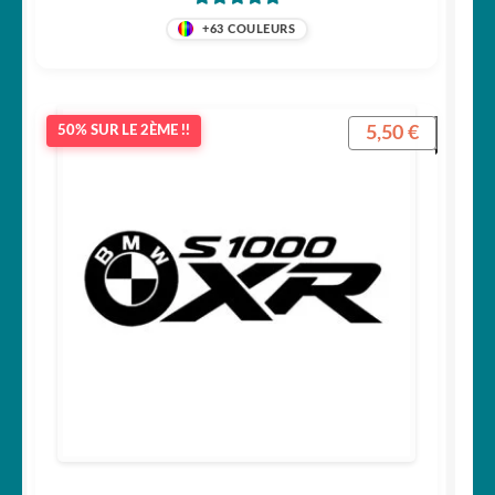
Note
5
sur 5
+63 COULEURS
5,50
€
50% SUR LE 2ÈME !!