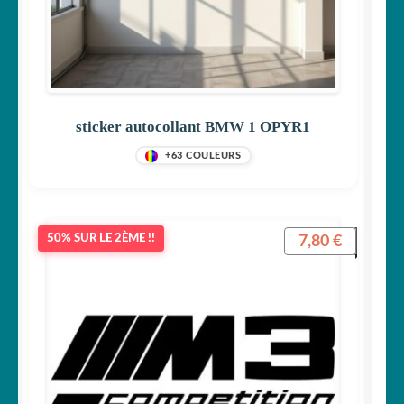
sticker autocollant BMW 1 OPYR1
+63 COULEURS
7,80
€
50% SUR LE 2ÈME !!