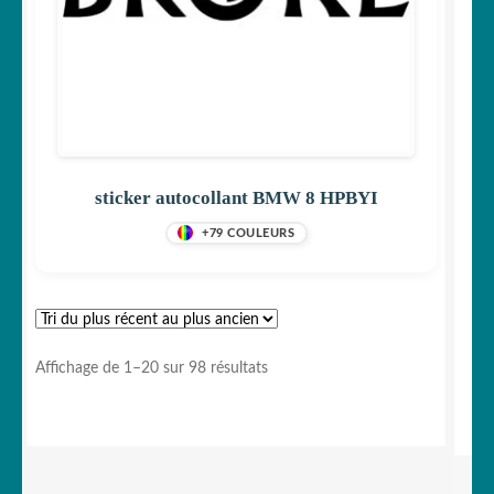
sticker autocollant BMW 8 HPBYI
+79 COULEURS
Trié
Affichage de 1–20 sur 98 résultats
du
plus
récent
au
plus