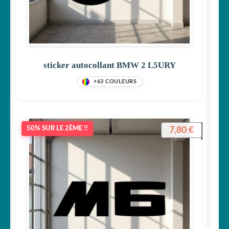
sticker autocollant BMW 2 L5URY
+63 COULEURS
7,80
€
50% SUR LE 2ÈME !!