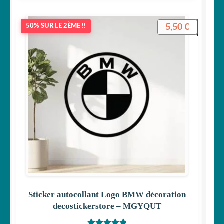
5,50
€
50% SUR LE 2ÈME !!
Sticker autocollant Logo BMW décoration
decostickerstore – MGYQUT