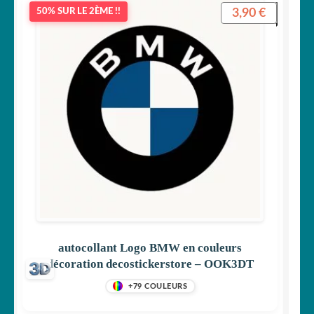
3,90
€
50% SUR LE 2ÈME !!
autocollant Logo BMW en couleurs
décoration decostickerstore – OOK3DT
+79 COULEURS