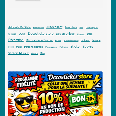
Autocollant
Adhésifs De Style
Autocollants
Anniversaire
Bike
Camping-Car
Decostickerstore
Decal
Design Unique
Déco
CHANEL
Douceur
Décoration
Décoration Intérieure
Intérieur
Lettrage
France
Harley Davidson
Sticker
Stickers
Mural
Personnalisation
Moto
Personnaliser
Polyester
Stickers Muraux
Vélo
Versace