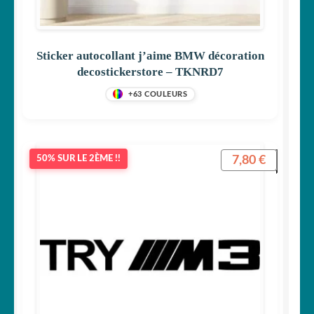
Sticker autocollant j’aime BMW décoration
decostickerstore – TKNRD7
+63 COULEURS
7,80
€
50% SUR LE 2ÈME !!