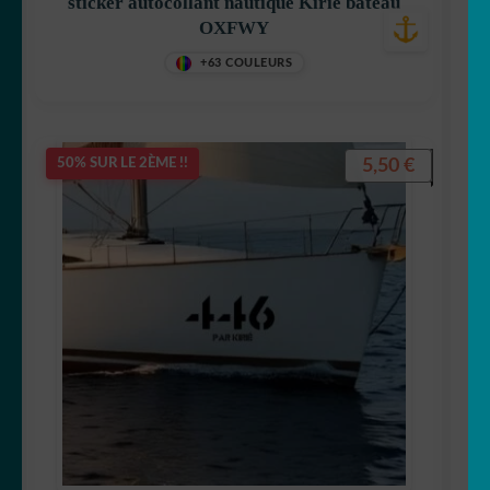
sticker autocollant nautique Kirié bateau
OXFWY
+63 COULEURS
5,50
€
50% SUR LE 2ÈME !!