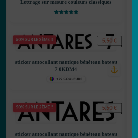
Lettrage sur mesure couleurs classiques
Note
5
sur 5
5,50
€
50% SUR LE 2ÈME !!
sticker autocollant nautique bénéteau bateau
7 0KDM4
+79 COULEURS
5,50
€
50% SUR LE 2ÈME !!
sticker autocollant nautique bénéteau bateau