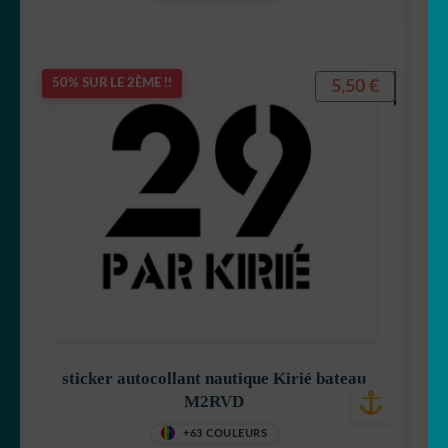
5,50
€
50% SUR LE 2ÈME !!
sticker autocollant nautique Kirié bateau
M2RVD
+63 COULEURS