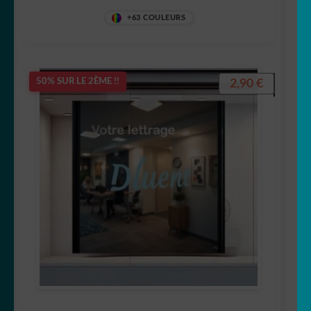
+63 COULEURS
2,90
€
50% SUR LE 2ÈME !!