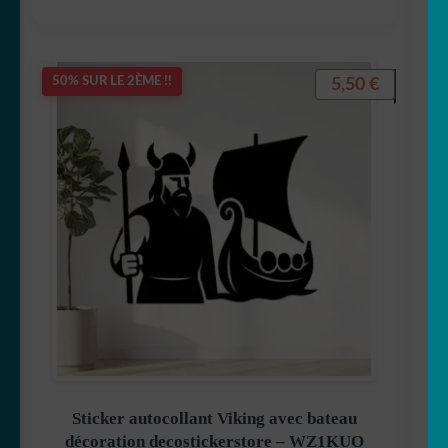
5,50
€
50% SUR LE 2ÈME !!
Sticker autocollant Viking avec bateau
décoration decostickerstore – WZ1KUO