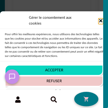
Gérer le consentement aux
cookies
Pour offrir les meilleures expériences, nous utilisons des technologies telles
sticker autocollant nautique bénéteau bateau
que les cookies pour stocker et/ou accéder aux informations des appareils. Le
1 3LSKI
fait de consentir à ces technologies nous permettra de traiter des données
telles que le comportement de navigation ou les ID uniques sur ce site. Le fait
+79 COULEURS
de ne pas consentir ou de retirer son consentement peut avoir un effet négatif
sur certaines caractéristiques et fonctions.
In order to provide you with a better service, our
website is restructuring its languages - Afin de vous
ACCEPTER
donner un meilleur service, notre site restructure ses
5,50
€
50% SUR LE 2ÈME !!
langues
REFUSER
Ignorer
VOIR LES PRÉFÉRENCES
Recherche
RECHERCHE
0
pour :
Politique de cookies
Politique de confidentialité