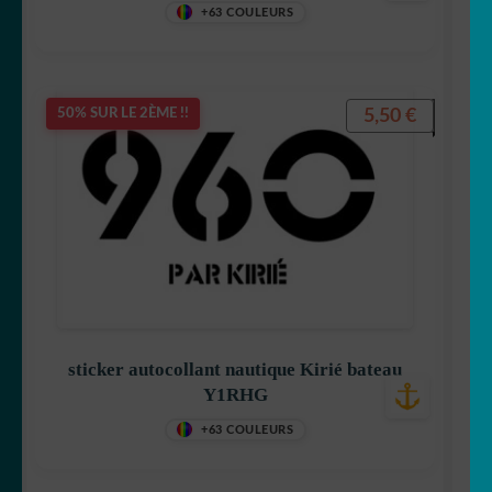
+63 COULEURS
5,50
€
50% SUR LE 2ÈME !!
sticker autocollant nautique Kirié bateau
Y1RHG
+63 COULEURS