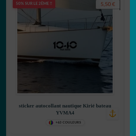
5,50
€
50% SUR LE 2ÈME !!
sticker autocollant nautique Kirié bateau
YVMA4
+63 COULEURS