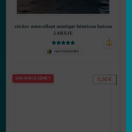
sticker autocollant nautique bénéteau bateau
2 6RXJE
Note
5
sur 5
+63 COULEURS
5,50
€
50% SUR LE 2ÈME !!