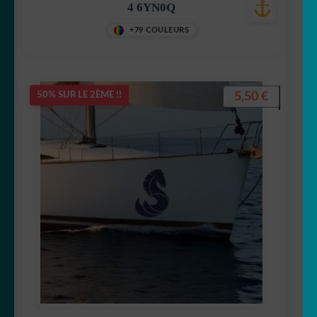
4 6YN0Q
+79 COULEURS
5,50
€
50% SUR LE 2ÈME !!