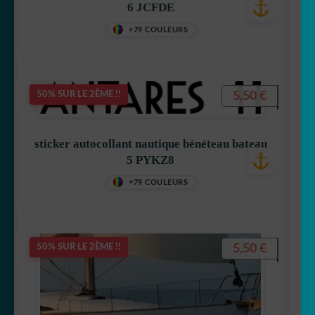
6 JCFDE
+79 COULEURS
5,50
€
50% SUR LE 2ÈME !!
sticker autocollant nautique bénéteau bateau
5 PYKZ8
+79 COULEURS
5,50
€
50% SUR LE 2ÈME !!