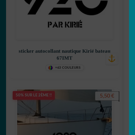
sticker autocollant nautique Kirié bateau
67IMT
+63 COULEURS
5,50
€
50% SUR LE 2ÈME !!