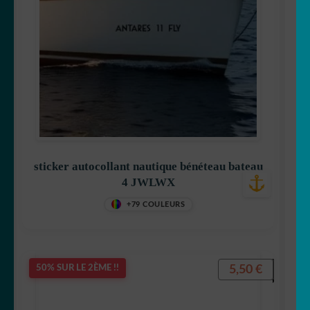
sticker autocollant nautique bénéteau bateau
4 JWLWX
+79 COULEURS
5,50
€
50% SUR LE 2ÈME !!