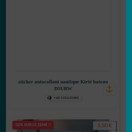
sticker autocollant nautique Kirié bateau
D5URW
+63 COULEURS
5,50
€
50% SUR LE 2ÈME !!