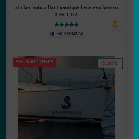
sticker autocollant nautique bénéteau bateau
3 HCCOZ
Note
5
sur 5
+63 COULEURS
5,50
€
50% SUR LE 2ÈME !!