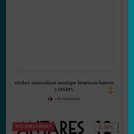
sticker autocollant nautique bénéteau bateau
3 ONPIV
+79 COULEURS
5,50
€
50% SUR LE 2ÈME !!