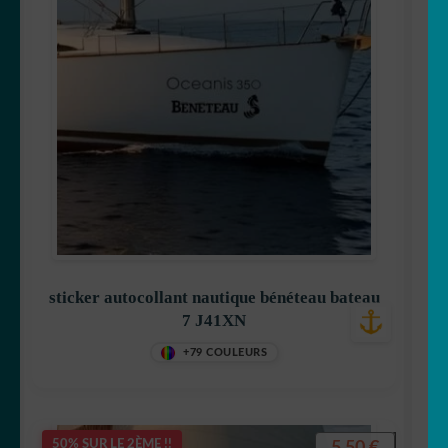
sticker autocollant nautique bénéteau bateau
7 J41XN
+79 COULEURS
5,50
€
50% SUR LE 2ÈME !!