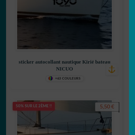
sticker autocollant nautique Kirié bateau
NICUO
+63 COULEURS
5,50
€
50% SUR LE 2ÈME !!