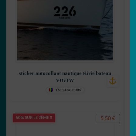
sticker autocollant nautique Kirié bateau
VIGTW
+63 COULEURS
5,50
€
50% SUR LE 2ÈME !!