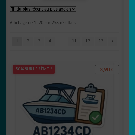
OUVRIR
Votre espace
LE
Trié
Affichage de 1–20 sur 258 résultats
MENU
du
ENFANT
plus
1
2
3
4
…
11
12
13
récent
au
plus
ancien
3,90
€
50% SUR LE 2ÈME !!