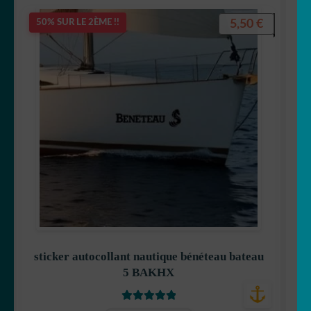
5,50
€
50% SUR LE 2ÈME !!
sticker autocollant nautique bénéteau bateau
5 BAKHX
Note
5
sur 5