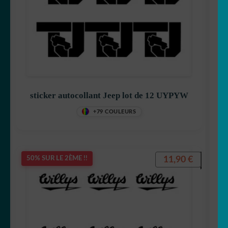
sticker autocollant Jeep lot de 12 UYPYW
+79 COULEURS
11,90
€
50% SUR LE 2ÈME !!