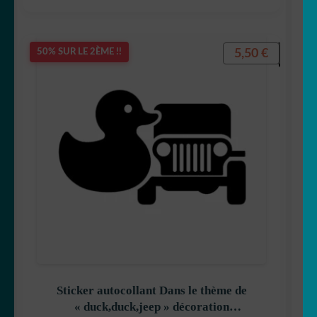
5,50
€
50% SUR LE 2ÈME !!
Sticker autocollant Dans le thème de
« duck,duck,jeep » décoration