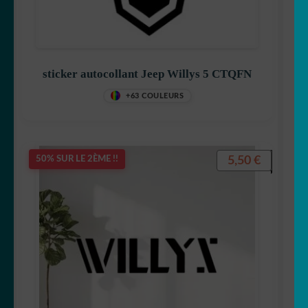
sticker autocollant Jeep Willys 5 CTQFN
+63 COULEURS
5,50
€
50% SUR LE 2ÈME !!