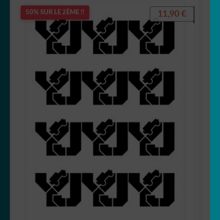
11,90
€
50% SUR LE 2ÈME !!