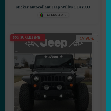
sticker autocollant Jeep Willys 1 I4YXO
+63 COULEURS
19,90
€
50% SUR LE 2ÈME !!