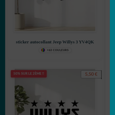
sticker autocollant Jeep Willys 3 YV4QK
+63 COULEURS
5,50
€
50% SUR LE 2ÈME !!