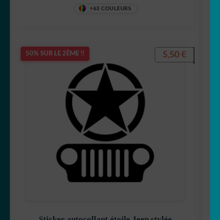
decostickerstore – ZAYHOR
+63 COULEURS
5,50
€
50% SUR LE 2ÈME !!
Sticker autocollant étoile Jeep stylée