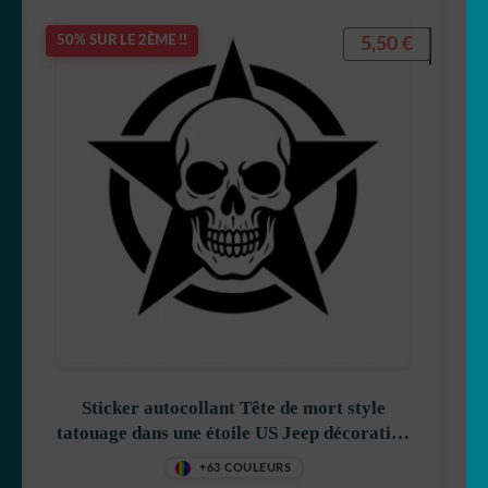
5,50
€
50% SUR LE 2ÈME !!
Sticker autocollant Tête de mort style
tatouage dans une étoile US Jeep décoration
decostickerstore – LFHTMA
+63 COULEURS