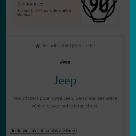
Economisez
MENU
OUVRIR
🐾 Stickers Animaux
-50%
Profitez de
sur le 2ème article
ENFANT
identique !
LE
MENU
OUVRIR
🏡 Stickers décoration maison
ENFANT
LE
MENU
OUVRIR
Lettrage et kits
ENFANT
Accueil
MARQUES
JEEP
LE
MENU
OUVRIR
🖨 3D et divers
ENFANT
LE
MENU
OUVRIR
🐣 Décoration chambre Enfants
Jeep
ENFANT
LE
MENU
Générateur de sticker
ENFANT
Vos stickers pour votre Jeep, personnalisez votre
☕ Mugs
véhicule avec notre large choix.
Fait au Japon 🇯🇵
OUVRIR