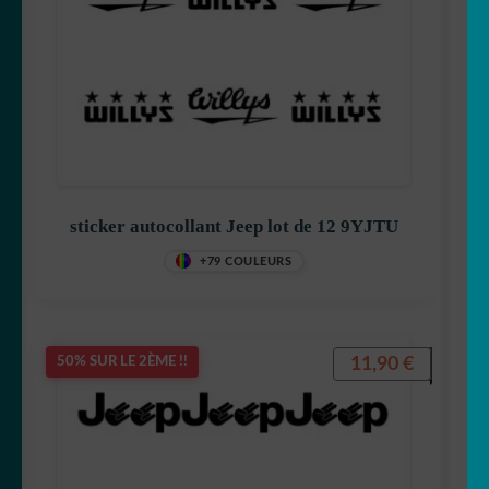
sticker autocollant Jeep lot de 12 9YJTU
+79 COULEURS
11,90
€
50% SUR LE 2ÈME !!