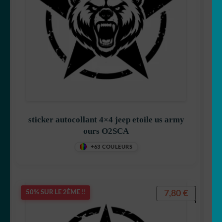
sticker autocollant 4×4 jeep etoile us army
ours O2SCA
+63 COULEURS
7,80
€
50% SUR LE 2ÈME !!