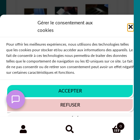
Gérer le consentement aux
cookies
Pour offrir les meilleures expériences, nous utilisons des technologies telles
que les cookies pour stocker et/ou accéder aux informations des appareils. Le
fait de consentir à ces technologies nous permettra de traiter des données
telles que le comportement de navigation ou les ID uniques sur ce site. Le fait
de ne pas consentir ou de retirer son consentement peut avoir un effet négatif
sur certaines caractéristiques et fonctions.
sticker autocollant Jeep pare-brise 2 12I78
ACCEPTER
Note
5
sur 5
+79 COULEURS
REFUSER
VOIR LES PRÉFÉRENCES
Recherche
RECHERCHE
0
19,90
€
50% SUR LE 2ÈME !!
pour :
Politique de cookies
Politique de confidentialité