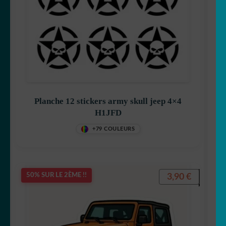
Planche 12 stickers army skull jeep 4×4
H1JFD
+79 COULEURS
3,90
€
50% SUR LE 2ÈME !!