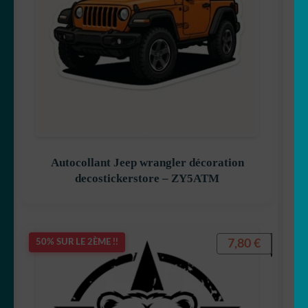
Autocollant Jeep wrangler décoration
decostickerstore – ZY5ATM
7,80
€
50% SUR LE 2ÈME !!