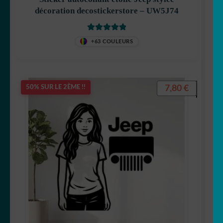
décoration decostickerstore – UW5J74
Note
5
sur 5
+63 COULEURS
7,80
€
50% SUR LE 2ÈME !!