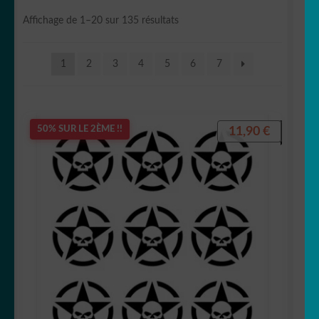
Votre espace
LE
Trié
Affichage de 1–20 sur 135 résultats
MENU
du
plus
ENFANT
1
2
3
4
5
6
7
récent
au
plus
ancien
11,90
€
50% SUR LE 2ÈME !!