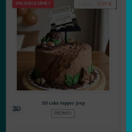
Le
Le
5,99
€
50% SUR LE 2ÈME !!
7,99
€
prix
prix
initial
actuel
était :
est :
7,99 €.
5,99 €.
3D cake topper jeep
PROMO !