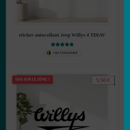
sticker autocollant Jeep Willys 4 TDIAV
Note
5
sur 5
+63 COULEURS
5,50
€
50% SUR LE 2ÈME !!