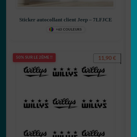
Sticker autocollant client Jeep – 7LFJCE
+63 COULEURS
11,90
€
50% SUR LE 2ÈME !!