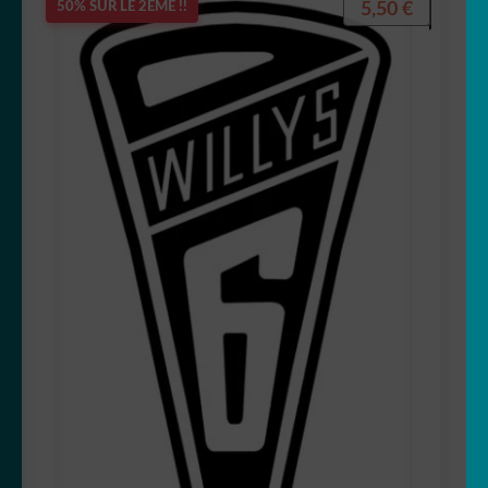
5,50
€
50% SUR LE 2ÈME !!