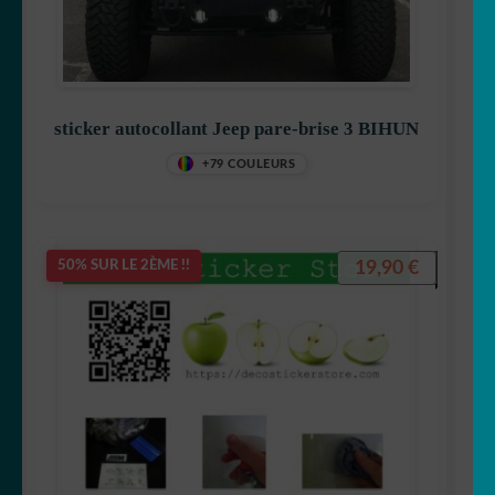
sticker autocollant Jeep pare-brise 3 BIHUN
+79 COULEURS
19,90
€
50% SUR LE 2ÈME !!