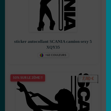
sticker autocollant SCANIA camion sexy 5
XQY35
+63 COULEURS
7,80
€
50% SUR LE 2ÈME !!