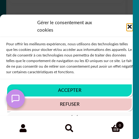
7,80
€
50% SUR LE 2ÈME !!
Gérer le consentement aux
cookies
Pour offrir les meilleures expériences, nous utilisons des technologies telles
que les cookies pour stocker et/ou accéder aux informations des appareils. Le
fait de consentir à ces technologies nous permettra de traiter des données
telles que le comportement de navigation ou les ID uniques sur ce site. Le fait
de ne pas consentir ou de retirer son consentement peut avoir un effet négatif
sur certaines caractéristiques et fonctions.
In order to provide you with a better service, our
website is restructuring its languages - Afin de vous
ACCEPTER
donner un meilleur service, notre site restructure ses
langues
REFUSER
Ignorer
VOIR LES PRÉFÉRENCES
Recherche
RECHERCHE
sticker autocollant camion Scania 1 6QTZ7
0
pour :
Politique de cookies
Politique de confidentialité
+63 COULEURS