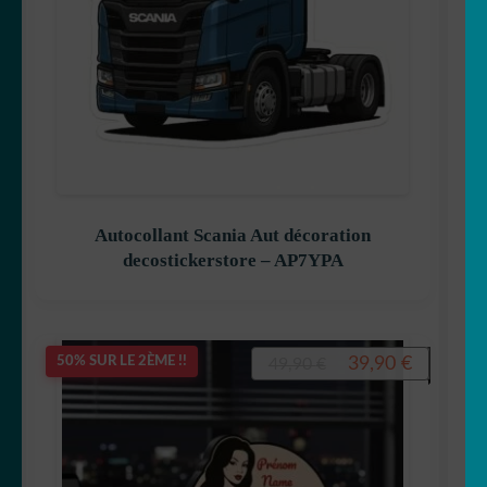
Autocollant Scania Aut décoration
decostickerstore – AP7YPA
Le
Le
39,90
€
50% SUR LE 2ÈME !!
49,90
€
prix
prix
initial
actuel
était :
est :