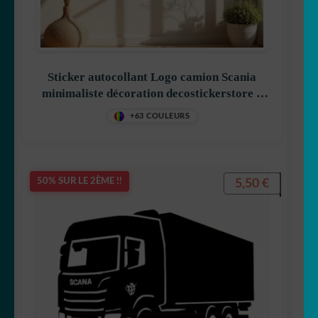
Sticker autocollant Logo camion Scania
minimaliste décoration decostickerstore –
O0Q51O
+63 COULEURS
5,50
€
50% SUR LE 2ÈME !!