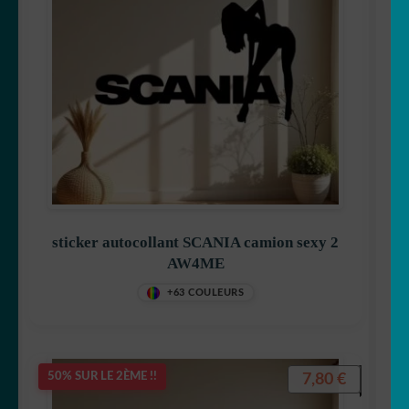
sticker autocollant SCANIA camion sexy 2
AW4ME
+63 COULEURS
7,80
€
50% SUR LE 2ÈME !!