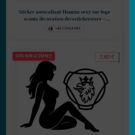
Sticker autocollant Homme sexy sur logo
scania décoration decostickerstore –
HNLGGL
+63 COULEURS
7,80
€
50% SUR LE 2ÈME !!