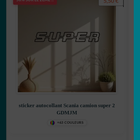
5,50
€
50% SUR LE 2ÈME !!
sticker autocollant Scania camion super 2
GDMJM
+63 COULEURS