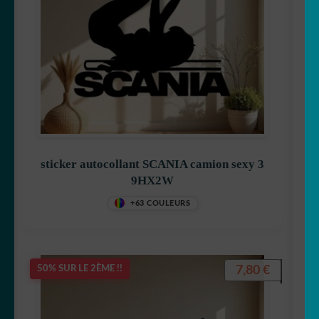
sticker autocollant SCANIA camion sexy 3
9HX2W
+63 COULEURS
7,80
€
50% SUR LE 2ÈME !!