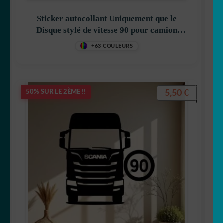
Sticker autocollant Uniquement que le
Disque stylé de vitesse 90 pour camion
Scania décoration decostickerstore –
+63 COULEURS
APBHBX
5,50
€
50% SUR LE 2ÈME !!