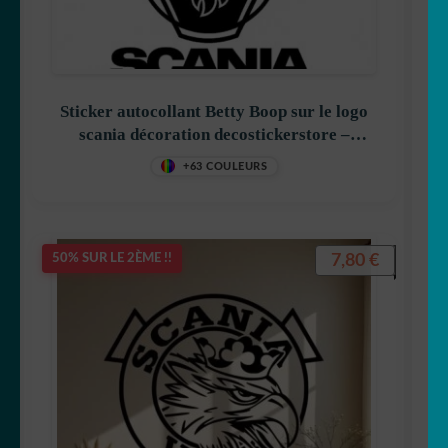
Sticker autocollant Betty Boop sur le logo
scania décoration decostickerstore –
KJMWUT
+63 COULEURS
7,80
€
50% SUR LE 2ÈME !!