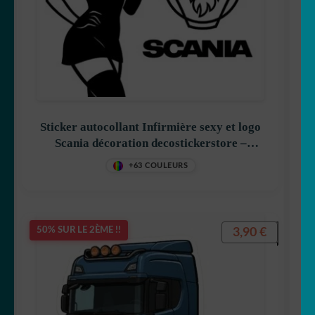
Sticker autocollant Infirmière sexy et logo
Scania décoration decostickerstore –
FA7AFK
+63 COULEURS
3,90
€
50% SUR LE 2ÈME !!