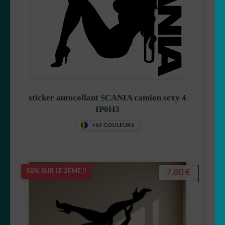
sticker autocollant SCANIA camion sexy 4
IP0H3
+63 COULEURS
7,80
€
50% SUR LE 2ÈME !!