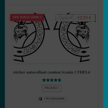
Le
Le
12,20
€
50% SUR LE 2ÈME !!
12,90
€
prix
prix
initial
actuel
était :
est :
12,90 €.
12,20 €.
sticker autocollant camion Scania 1 FHFL4
Note
5
sur 5
PROMO !
+79 COULEURS