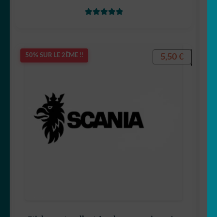
Note
5
sur 5
5,50
€
50% SUR LE 2ÈME !!