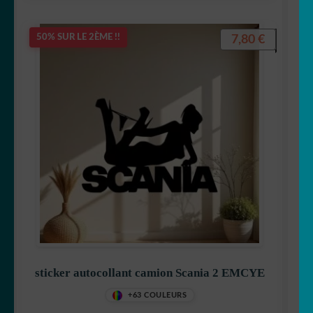
7,80
€
50% SUR LE 2ÈME !!
sticker autocollant camion Scania 2 EMCYE
+63 COULEURS