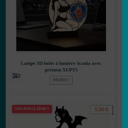
49,90 €.
39,90 €.
Lampe 3D boîte à lumière Scania avec
prénom XUPTS
PROMO !
5,50
€
50% SUR LE 2ÈME !!