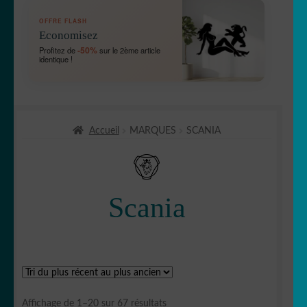
OUVRIR
🛞 Véhicules
OFFRE FLASH
LE
Economisez
MENU
OUVRIR
🐾 Stickers Animaux
-50%
Profitez de
sur le 2ème article
ENFANT
identique !
LE
MENU
OUVRIR
🏡 Stickers décoration maison
ENFANT
LE
MENU
OUVRIR
Lettrage et kits
ENFANT
Accueil
MARQUES
SCANIA
LE
MENU
OUVRIR
🖨 3D et divers
ENFANT
LE
MENU
OUVRIR
🐣 Décoration chambre Enfants
Scania
ENFANT
LE
MENU
Générateur de sticker
ENFANT
☕ Mugs
Fait au Japon 🇯🇵
Trié
Affichage de 1–20 sur 67 résultats