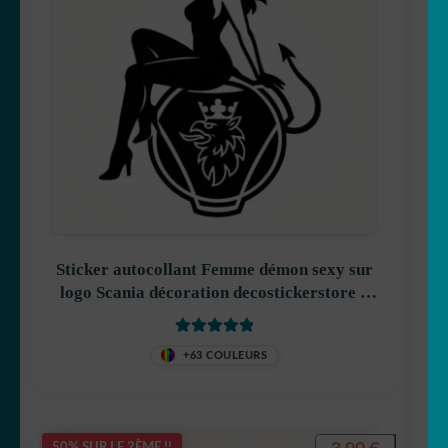
Sticker autocollant Femme démon sexy sur
logo Scania décoration decostickerstore –
KGSCKS
Note
5
sur 5
+63 COULEURS
50% SUR LE 2ÈME !!