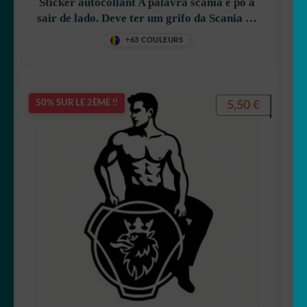
Sticker autocollant A palavra scania e pó a
sair de lado. Deve ter um grifo da Scania de
cada lado décoration decostickerstore –
+63 COULEURS
PL6JD0
5,50
€
50% SUR LE 2ÈME !!