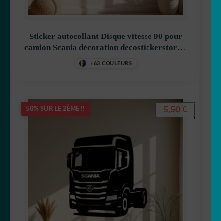
Sticker autocollant Disque vitesse 90 pour
camion Scania décoration decostickerstore –
XPVG6Z
+63 COULEURS
5,50
€
50% SUR LE 2ÈME !!