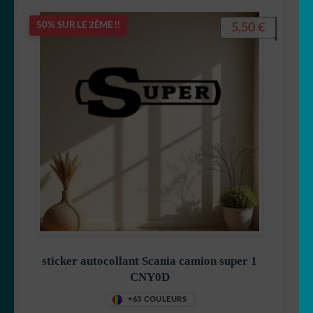
5,50
€
50% SUR LE 2ÈME !!
sticker autocollant Scania camion super 1
CNY0D
+63 COULEURS