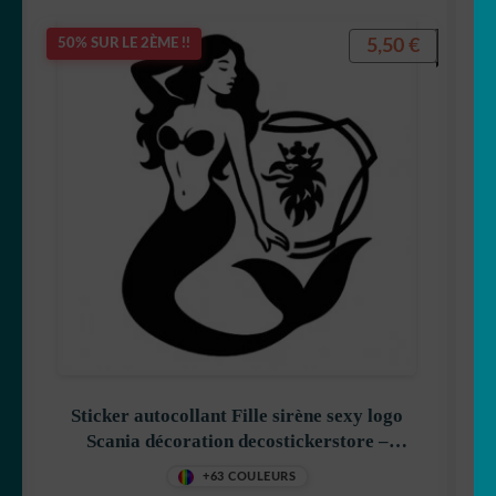
5,50
€
50% SUR LE 2ÈME !!
Sticker autocollant Fille sirène sexy logo
Scania décoration decostickerstore –
KXAHVK
+63 COULEURS