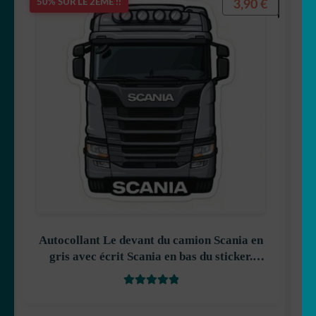
3,90
€
50% SUR LE 2ÈME !!
Autocollant Le devant du camion Scania en
gris avec écrit Scania en bas du sticker.
décoration decostickerstore – S56YH6
Note
5
sur 5